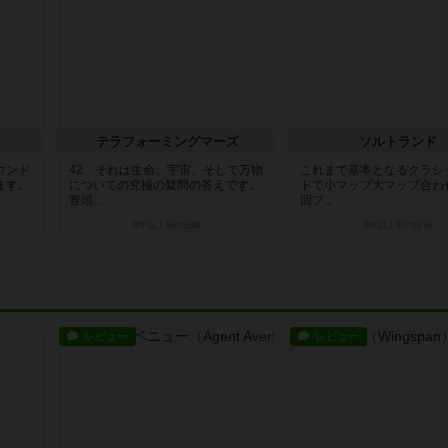
テラフォーミングマーズ
ソルトランド
ウンド
42 それは生命、宇宙、そして万物
これまで基本となるクラシ
ます。
についての究極の疑問の答えです。
ドで小マップ大マップ合わせ
冒頭...
回プ...
9年以上前
の投稿
9年以上前
の投稿
レビュー
レビュー