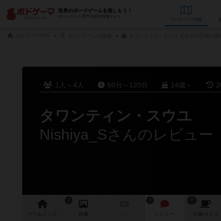
世界のボードゲームを楽しもう！
ボードゲーム専門の総合情報サイト
データベース
検
ボドゲーマTOP
ボードゲームの検索
タワンティン・スウユ 完全日本語版の通
1人～4人
60分～120分
14歳～
2
タワンティン・スウユ
Nishiya_Sさんのレビュー
3
3
27
ゲーム
トップ
画像
動画
レビュー
店舗/
カフェ