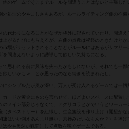
、他のゲームでそこまでルールを間違うことはないと主張した
例外処理のややこしさもあるが、ルールライティング側の不備
スの代わりになることがなぜか枠外に記されていたり、間違え
は上がるたびにもらえるが、右側の点数は祝祭のときだけとか
の市場がリセットされることなどがルールにはあるがサマリー
所を間違えないように誘導して欲しい気持ちになる。
って思われる前に興味を失ったかもしれないが、それでも一部
ら欲しいかもｗ とか思ったのなら続きを読まれたし。
いにシンプルだが奥が深い、万人が受け入れるゲームでは一切
、カードか黄金にものを言わせて、ほどよいスペースに配置し
ムのメイン部分じゃなくて、アグリコラとかでいうとワーカー
座（タペストリー）を組織し、生産施設を作り上げ（開墾かな
関連はいい例えあんまり無い、茶器みたいなもんか？）を捧げ
よりはやや奥深い戦闘）して点数を稼ぐゲームである。