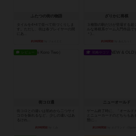
ふたつの街の物語
ざりかに将棋
タイルを4×4で並べて街づくりしま
３種類の駒だけが登場する超
す。ただし、街は各プレイヤーの間
ルな将棋系ゲーム入門作品です
にあ...
＾)...
約3時間前
by ジェイとと
約3時間前
by あんちっく
レビュー
戦略やコツ
街コロ通
ニューオールド
街コロとの違いは初めから二つサイ
ゲーム終了時に、「オールド
コロを振れるなど、少しの違いはあ
とニューカードのどちらもある
るけれ...
態に...
約9時間前
by くみ
約10時間前
by オグランド（Ogula