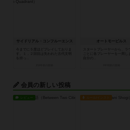
サイドリアル・コンフルーエンス
オートモービルス
今までに５度ほどプレイしておりま
スタートプレーヤーから、ラ
す。１，２回目は失われた古代文明
ごとに各プレーヤーを一周し
を持っ...
自分の...
約6年前
の投稿
9年弱前
の投稿
会員の新しい投稿
レビュー
ルール/インスト