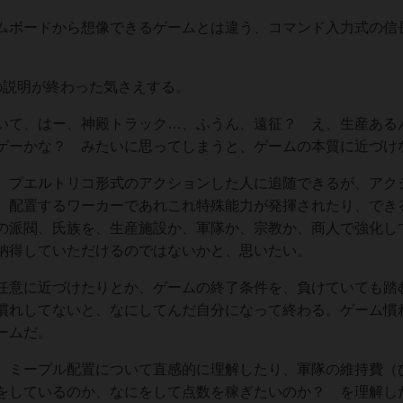
ムボードから想像できるゲームとは違う、コマンド入力式の信
の説明が終わった気さえする。
いて、はー、神殿トラック…、ふうん、遠征？ え、生産ある
ゲーかな？ みたいに思ってしまうと、ゲームの本質に近づけ
、プエルトリコ形式のアクションした人に追随できるが、アク
、配置するワーカーであれこれ特殊能力が発揮されたり、でき
分の派閥、氏族を、生産施設か、軍隊か、宗教か、商人で強化し
納得していただけるのではないかと、思いたい。
任意に近づけたりとか、ゲームの終了条件を、負けていても踏
慣れしてないと、なにしてんだ自分になって終わる。ゲーム慣
ームだ。
、ミープル配置について直感的に理解したり、軍隊の維持費（
をしているのか、なにをして点数を稼ぎたいのか？ を理解し