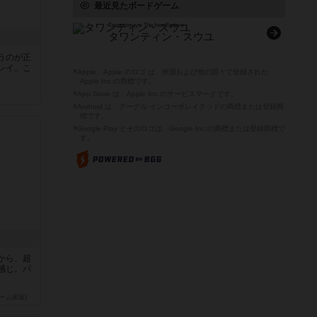
最近見たボードゲーム
Tawantinsuyu: The Inca Empire
タワンティン・スウユ
うのが正
レイ。こ
※Apple、Apple のロゴ は、米国および他の国々で登録された
Apple Inc.の商標です。
※App Store は、Apple Inc.のサービスマークです。
※Android は、グーグル インコーポレイテッドの商標または登録商
標です。
※Google Play とそのロゴは、Google Inc.の商標または登録商標で
す。
から、超
感じ。パ
ーム家族)