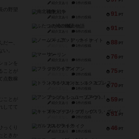
PT
紹介文あり
1件の投稿
長の野望
南北戦争
91
PT
紹介文あり
1件の投稿
ふたつの城の物語
91
PT
紹介文あり
6件の投稿
ノームズ・アット・ナイト
88
んだー、
PT
紹介文なし
1件の投稿
ない。
マーリン
76
PT
紹介文あり
6件の投稿
ションを
フラットアイアン
75
ることが
PT
紹介文なし
2件の投稿
て点数稼
トランスオリエント・エクスプレス
70
PT
紹介文なし
1件の投稿
アンブッシュ！：ムーブアウト！
59
むことが
PT
紹介文あり
1件の投稿
れしてて
キャプテン・フリップ：イスラ・ボンバ
51
PT
紹介文なし
2件の投稿
ガルフストライク
46
ひっくり
PT
紹介文あり
1件の投稿
たときか