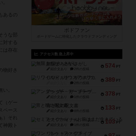
い。
もあるの
ボドファン
そうな部
ボードゲームに特化したクラウドファンディング
に対する
には存在
アクセス数 急上昇中
無限まちがいさがし
574
PT
紹介文あり
2件の投稿
の物好き
リワイルド：サウスアメリカ
389
PT
紹介文なし
2件の投稿
無い。
アンダー・ザ・テーブラー
378
PT
紹介文あり
1件の投稿
て（ゲー
宵と暁の呪文書
133
PT
スペース
紹介文あり
8件の投稿
ぁ）それ
セミファイナル ～お前はまだ生きている～
103
PT
て神殿ト
紹介文あり
1件の投稿
ワン・トゥ・ファイブ
97