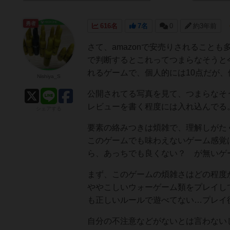
勇者
616名
7名
0
約3年前
さて、amazonで安売りされること
で判断するとこれってつまらなそうと
れるゲームで、個人的には10点だが
Nishiya_S
公開されてる写真を見て、つまらなそ
レビューを書く程度には入れ込んでる
シェアする
要素の絡みつきは煩雑で、理解しがた
このゲームでも味わえないゲーム感覚
ら、あっちでも良くない？ が無いゲ
まず、このゲームの煩雑さはどの程度
ややこしいウォーゲーム類をプレイし
も正しいルールで遊べてない…プレイ
自分の不注意などがないとは言わない