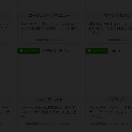
エージェントアベニュー
ウイングスパン
シンプ
追いついたら勝ち。シンプルな ルー
期待値を上げすぎた、とい
♪(＾
ルとで直感的な 目的で、ボドゲ慣れ
直な感想。２人で何度かプ
し...
こでも...
約3時間前
by daisdice
約4時間前
by S
レビュー
レビュー
ニューオールド
デクリプト
カード
ボードゲームを1,000個以上持って
プレイ感がしっかりしてる
」 状
いるユーザー視点で良かった点と悪
ボードゲームやったなって
か...
ーティ...
nd）
約10時間前
by オグランド（Oguland）
約11時間前
by ヒロ(新！ボードゲ