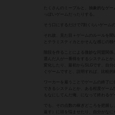
たくさんのミープルと、抽象的なゲー
っぽいゲームだったりする。
そう口にするだけで7割くらいゲーム
それ故、見た目＋ゲームのルールを聞
とテラミスティカとかそんな感じの独
階段を作ることによる微妙な同盟関係
選んだ人が一番得をするシステムとか
変化したり、最初からSLGです、自
ぐゲームですと、説明すれば、比較的
ワーカーを雇うことでゲームの終了に
できるシステムとか、ある程度ゲーム
もなにしてんだ俺、になって終わるゲ
でも、その点数の稼ぎどころを把握し
返す）に頭を悩ませたり、自分がなに