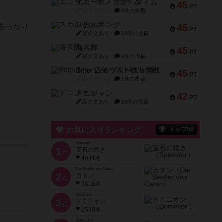
エコーズ・オブ・タイム
45
PT
紹介文なし
8件の投稿
スカルキング
あったり
45
PT
紹介文あり
12件の投稿
海兵隊
45
PT
紹介文あり
1件の投稿
Bitter End ブタペスト救出作戦
45
PT
紹介文なし
1件の投稿
ドコジャン
42
PT
紹介文あり
10件の投稿
お気に入りランキング
トップ50
Splendor
1
宝石の煌き
位
4041名
Die Siedler von Catan
2
カタン
位
3616名
Dominion
3
ドミニオン
位
2530名
Battle Line