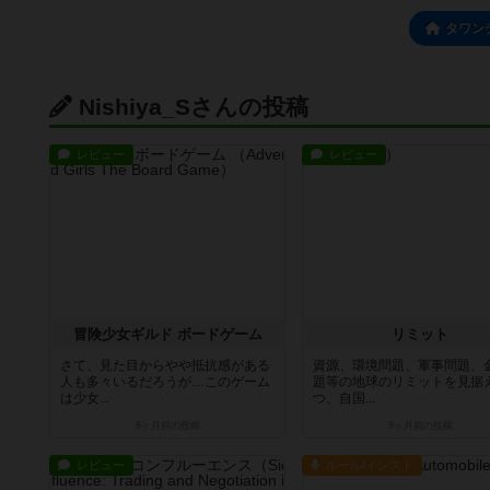
タワン
Nishiya_Sさんの投稿
レビュー
レビュー
冒険少女ギルド ボードゲーム
リミット
さて、見た目からやや抵抗感がある
資源、環境問題、軍事問題、
人も多々いるだろうが…このゲーム
題等の地球のリミットを見据
は少女...
つ、自国...
8ヶ月前
の投稿
8ヶ月前
の投稿
レビュー
ルール/インスト