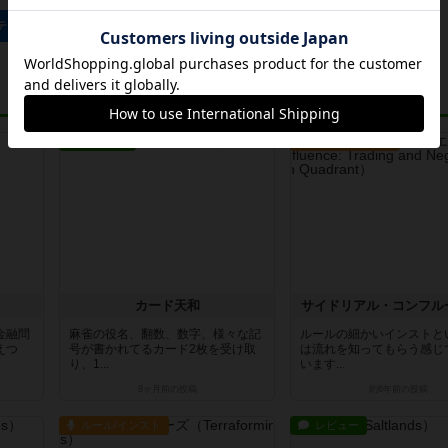
ティン・スウユのトップに戻る
レビュー
ルール/インスト
カード天和
サイドリアル・コンフル
金融問
麻雀の役名、翻数、数字、様々な記
ルールの細かいインストと
えつ
号が書かれてるカード2枚を受け取
は流れを知ってもらう感じ
り、1...
います...
8ヶ月前
の投稿
約6年前
の投稿
ルール/インスト
レビュー