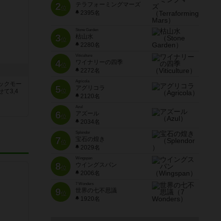
2
テラフォーミングマーズ
位
2395名
Stone Garden
3
枯山水
位
2280名
Viticulture
4
ワイナリーの四季
位
2272名
Agricola
ックモー
5
アグリコラ
位
て3,4
2120名
Azul
6
アズール
位
2034名
Splendor
7
宝石の煌き
位
2029名
Wingspan
8
ウイングスパン
位
2006名
7 Wonders
9
世界の七不思議
位
1920名