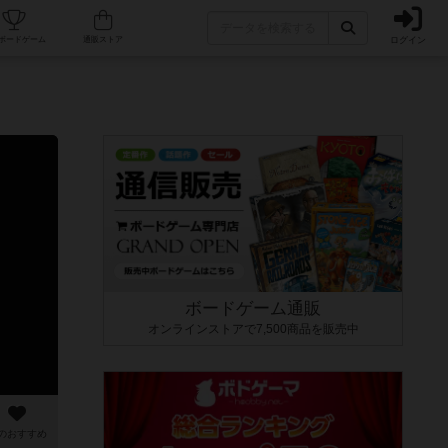
ログイン
カフェ/店舗
人気ボードゲーム
通販ストア
ボードゲーム通販
オンラインストアで7,500商品を販売中
のおすすめ