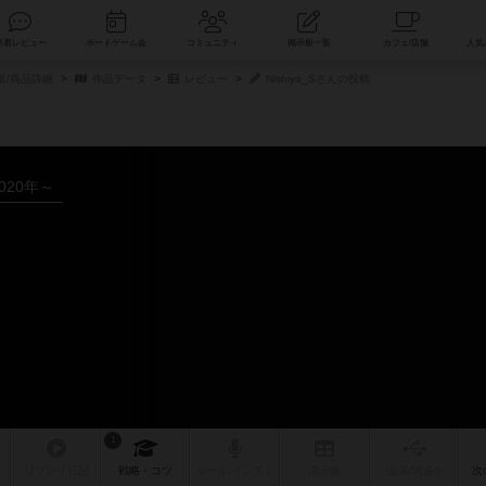
索
新着レビュー
ボードゲーム会
コミュニティ
掲示板一覧
販/商品詳細
作品データ
レビュー
Nishiya_Sさんの投稿
020年～
1
リプレイ
日記
戦略
・コツ
ルール
/インスト
掲示板
拡張/関連
作
次