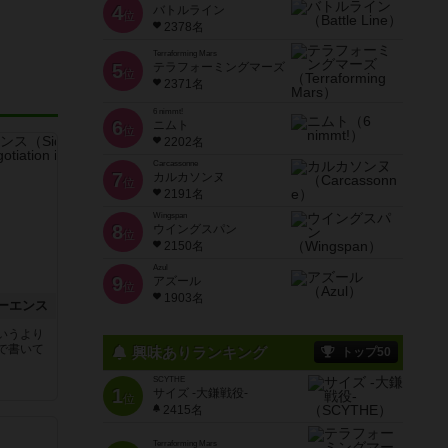
4
バトルライン
位
2378名
Terraforming Mars
5
テラフォーミングマーズ
位
2371名
6 nimmt!
6
ニムト
位
2202名
Carcassonne
7
カルカソンヌ
位
2191名
Wingspan
8
ウイングスパン
位
2150名
Azul
9
アズール
位
1903名
ーエンス
いうより
で書いて
興味ありランキング
トップ50
SCYTHE
1
サイズ -大鎌戦役-
位
2415名
Terraforming Mars