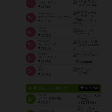
4
バトルライン
位
2378名
Terraforming Mars
5
テラフォーミングマーズ
位
2371名
6 nimmt!
6
ニムト
位
2202名
Carcassonne
7
カルカソンヌ
位
2191名
Wingspan
8
ウイングスパン
位
2150名
Azul
9
アズール
位
1903名
興味ありランキング
トップ50
SCYTHE
1
サイズ -大鎌戦役-
位
2415名
Terraforming Mars