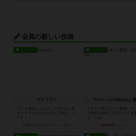
会員の新しい投稿
レビュー
レビュー
デクリプト
アルナックの失われし
プレイ感がしっかりしてるから、超
アナログ対人プレイ数回。ク
ボードゲームやったなって感じ。パ
ア先生の名作「エルドラドを
ーティ...
て」にあ...
11分前
by ヒロ(新！ボードゲーム家族)
約2時間前
by おーちゃん