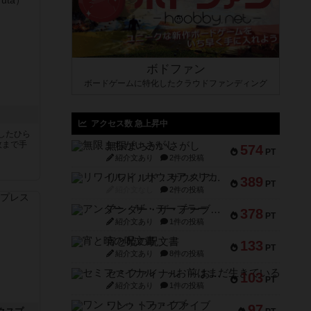
ボドファン
ボードゲームに特化したクラウドファンディング
アクセス数 急上昇中
したひら
枚まで手
無限まちがいさがし
574
PT
紹介文あり
2件の投稿
リワイルド：サウスアメリカ
389
PT
紹介文なし
2件の投稿
アンダー・ザ・テーブラー
378
PT
紹介文あり
1件の投稿
宵と暁の呪文書
133
PT
紹介文あり
8件の投稿
セミファイナル ～お前はまだ生きている～
103
PT
紹介文あり
1件の投稿
ワン・トゥ・ファイブ
97