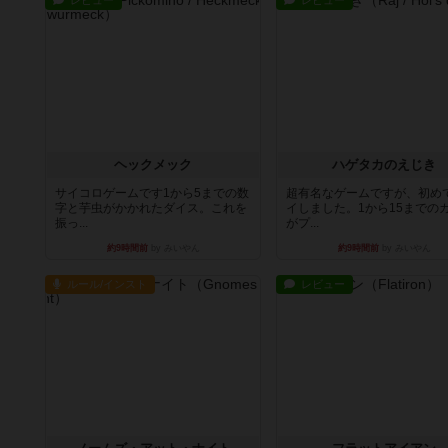
レビュー
レビュー
ヘックメック
ハゲタカのえじき
サイコロゲームです1から5までの数
超有名なゲームですが、初め
字と芋虫がかかれたダイス。これを
イしました。1から15までの
振っ...
がプ...
約9時間前
by みいやん
約9時間前
by みいやん
ルール/インスト
レビュー