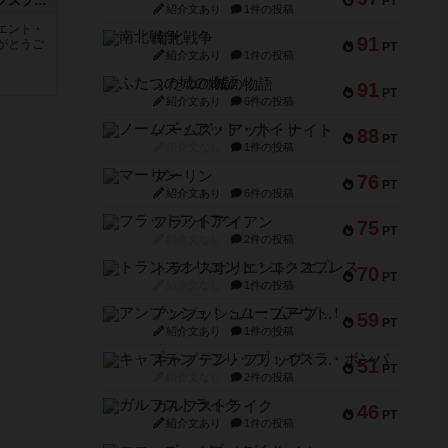
トランスオリエント・エクスプレス
PT
紹介文あり
1件の投稿
エント・
南北戦争
91
がとうご
PT
紹介文あり
1件の投稿
ふたつの城の物語
91
PT
紹介文あり
6件の投稿
ノームズ・アット・ナイト
88
PT
紹介文なし
1件の投稿
マーリン
76
PT
紹介文あり
6件の投稿
フラットアイアン
75
PT
紹介文なし
2件の投稿
トランスオリエント・エクスプレス
70
PT
紹介文なし
1件の投稿
アンブッシュ！：ムーブアウト！
59
PT
紹介文あり
1件の投稿
キャプテン・フリップ：イスラ・ボンバ
51
PT
紹介文なし
2件の投稿
ガルフストライク
46
PT
紹介文あり
1件の投稿