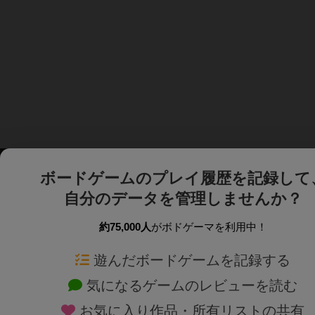
ボードゲームのプレイ履歴を記録して
自分のデータを管理しませんか？
約75,000人
がボドゲーマを利用中！
ボドゲーマTOP
ボードゲーム通販
遊んだボードゲームを記録する
気になるゲームのレビューを読む
ボードゲームを検索する
新作・再入荷情報
お気に入り作品・所有リストの共有
ボードゲームの新着レビュー
定番ボードゲームの通販