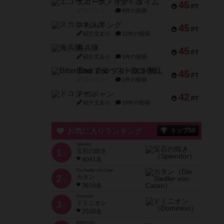
エコーズ・オブ・タイム
45
PT
紹介文なし
8件の投稿
スカルキング
45
PT
紹介文あり
12件の投稿
海兵隊
45
PT
紹介文あり
1件の投稿
Bitter End ブタペスト救出作戦
45
PT
紹介文なし
1件の投稿
ドコジャン
42
PT
紹介文あり
10件の投稿
お気に入りランキング
トップ50
Splendor
1
宝石の煌き
位
4041名
Die Siedler von Catan
2
カタン
位
3616名
Dominion
3
ドミニオン
位
2530名
Battle Line