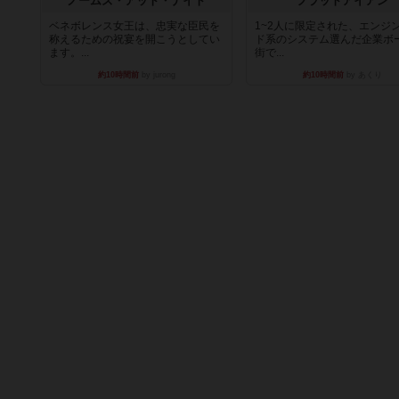
ノームズ・アット・ナイト
フラットアイアン
ベネボレンス女王は、忠実な臣民を
1~2人に限定された、エンジ
称えるための祝宴を開こうとしてい
ド系のシステム選んだ企業ボ
ます。...
街で...
約10時間前
by jurong
約10時間前
by あくり