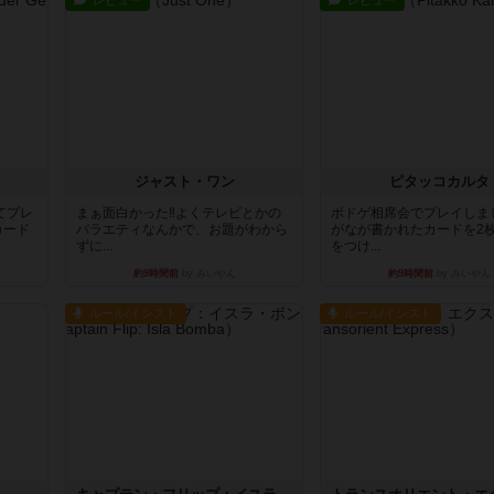
レビュー
レビュー
ジャスト・ワン
ピタッコカルタ
てプレ
まぁ面白かった‼️よくテレビとかの
ボドゲ相席会でプレイしま
カード
バラエティなんかで、お題がわから
がなが書かれたカードを2
ずに...
をつけ...
約9時間前
by みいやん
約9時間前
by みいやん
ルール/インスト
ルール/インスト