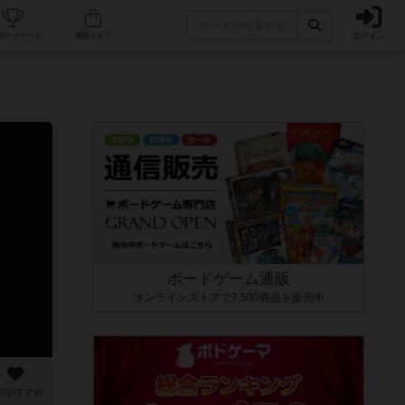
ログイン
カフェ/店舗
人気ボードゲーム
通販ストア
ボードゲーム通販
オンラインストアで7,500商品を販売中
のおすすめ