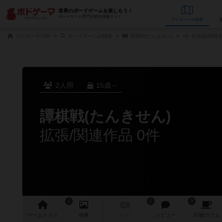
世界のボードゲームを楽しもう！
ボードゲーム専門の総合情報サイト
データベース
検
ボドゲーマTOP
ボードゲームの検索
譚棋戦(たんきせん)
拡張版/関連
2人用
15歳～
譚棋戦(たんきせん)
拡張/関連作品 0件
1
1
9
ゲーム
トップ
画像
動画
レビュー
店舗/
カフェ