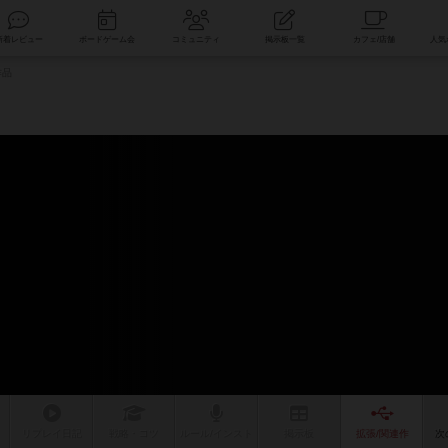
索
新着レビュー
ボードゲーム会
コミュニティ
掲示板一覧
作品
リプレイ
日記
戦略
・コツ
ルール
/インスト
掲示板
拡張/関連
作
次