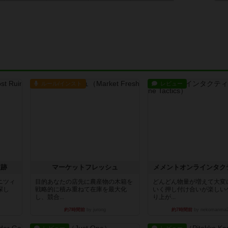
ルール/インスト
レビュー
遺跡
マーケットフレッシュ
メメントオンラインタク
ニツィ
目的あなたの店先に農産物の木箱を
どんどん物量が増えて大変
探し
戦略的に積み重ねて在庫を最大化
いく押し付け合いが楽しい
し、競合...
り上が...
約7時間前
by jurong
約7時間前
by nekomanma