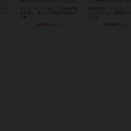
キャプテン・フリップ：イスラ・ボンバ
ンビル
イスラ・ボンバを探しに出航!潜水艦
乗客の皆様、トランスオリ
ードに
を装備し、あなたの乗組員を監獄か
エクスプレスにご乗車あり
ら解...
ざいま...
約13時間前
by jurong
約14時間前
by jurong