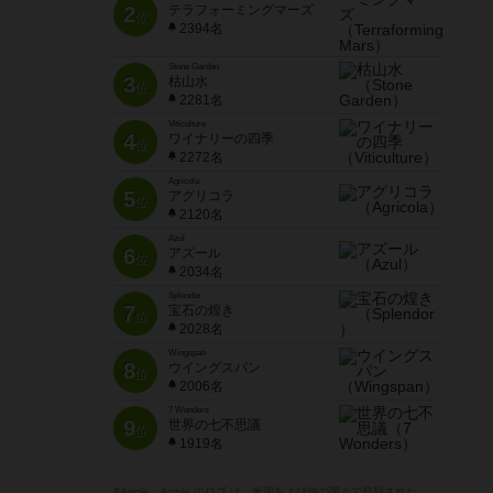
2
テラフォーミングマーズ
位
2394名
Stone Garden
3
枯山水
位
2281名
Viticulture
4
ワイナリーの四季
位
2272名
Agricola
5
アグリコラ
位
2120名
Azul
6
アズール
位
2034名
Splendor
7
宝石の煌き
位
2028名
Wingspan
8
ウイングスパン
位
2006名
7 Wonders
9
世界の七不思議
位
1919名
※Apple、Apple のロゴ は、米国および他の国々で登録された