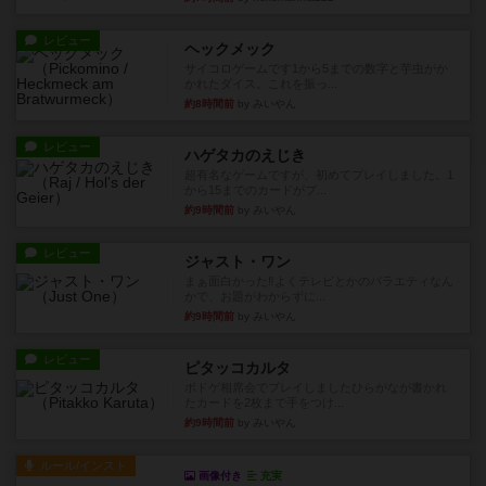
レビュー
ヘックメック
サイコロゲームです1から5までの数字と芋虫がか
かれたダイス。これを振っ...
約8時間前
by みいやん
レビュー
ハゲタカのえじき
超有名なゲームですが、初めてプレイしました。1
から15までのカードがプ...
約9時間前
by みいやん
レビュー
ジャスト・ワン
まぁ面白かった‼️よくテレビとかのバラエティなん
かで、お題がわからずに...
約9時間前
by みいやん
レビュー
ピタッコカルタ
ボドゲ相席会でプレイしましたひらがなが書かれ
たカードを2枚まで手をつけ...
約9時間前
by みいやん
ルール/インスト
画像付き
充実