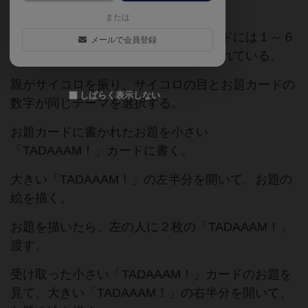
８人で遊びました。
または
お題カードを１人１枚配り、お題カードには１～６
メールで会員登録
のお題とプラスアルファのお題が書かれている。
親がサイコロを振り、サイコロの目とお題カードの
しばらく表示しない
数字が同じテーマを選択する。
お題カードに書かれたお題を小さい
「TADAAAM！」カードに書く。
大きい「TADAAAM！」の左半分を開いて、お題の
絵を描く。
お題を描いたら、左の人に２枚の「TADAAAM！」
渡す。
受け取った小さい「TADAAAM！」カードのお題を
見て、大きい「TADAAAM！」の右半分を開いて、