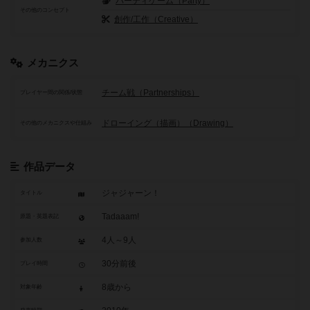
パーティゲーム（Party）
その他のコンセプト
創作/工作（Creative）
メカニクス
チーム戦（Partnerships）
プレイヤー間の関係/状態
ドローイング（描画）（Drawing）
その他のメカニクスや仕組み
作品データ
ジャジャーン！
タイトル
Tadaaam!
原題・英題表記
4人～9人
参加人数
30分前後
プレイ時間
8歳から
対象年齢