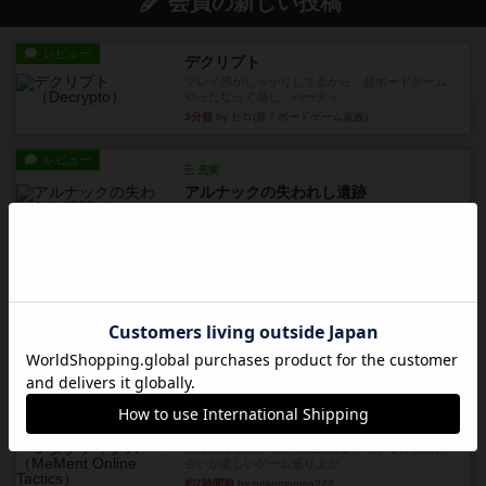
会員の新しい投稿
レビュー
デクリプト
プレイ感がしっかりしてるから、超ボードゲーム
やったなって感じ。パーティ...
3分前
by ヒロ(新！ボードゲーム家族)
レビュー
充実
アルナックの失われし遺跡
アナログ対人プレイ数回。クニツィア先生の名作
「エルドラドを探して」にあ...
約2時間前
by おーちゃん
ルール/インスト
画像付き
充実
マーケットフレッシュ
目的あなたの店先に農産物の木箱を戦略的に積み
重ねて在庫を最大化し、競合...
約7時間前
by jurong
レビュー
メメントオンラインタクティクス
どんどん物量が増えて大変になっていく押し付け
合いが楽しいゲーム盛り上が...
約7時間前
by nekomanma222