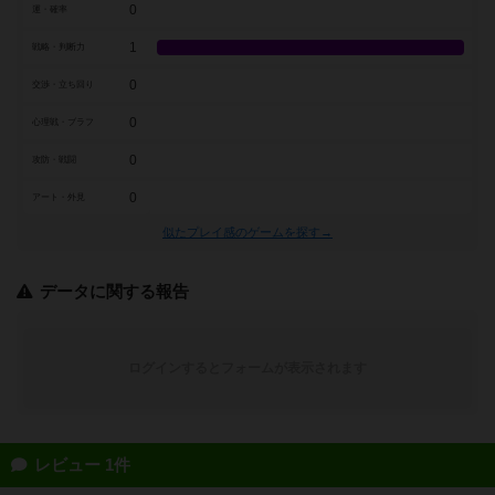
0
運・確率
1
戦略・判断力
0
交渉・立ち回り
0
心理戦・ブラフ
0
攻防・戦闘
0
アート・外見
似たプレイ感のゲームを探す→
データに関する報告
ログインするとフォームが表示されます
レビュー 1件