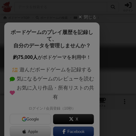
ログイン
閉じる
ボドゲーマTOP
ボードゲームの検索
ジャジャーン！
ボードゲームのプレイ履歴を記録し
て、
自分のデータを管理しませんか？
ジャジャーン！
約75,000人
がボドゲーマを利用中！
Tadaaam!
遊んだボードゲームを記録する
気になるゲームのレビューを読む
お気に入り作品・所有リストの共
有
1
2
トップ
画像
動画
レビュー
カフェ
ログイン / 会員登録（10秒）
Google
X
お絵かき
Apple
Facebook