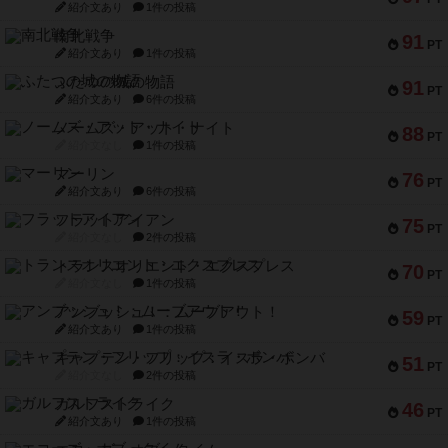
紹介文あり
1件の投稿
南北戦争
91
PT
紹介文あり
1件の投稿
ふたつの城の物語
91
PT
紹介文あり
6件の投稿
ノームズ・アット・ナイト
88
PT
紹介文なし
1件の投稿
マーリン
76
PT
紹介文あり
6件の投稿
フラットアイアン
75
PT
紹介文なし
2件の投稿
トランスオリエント・エクスプレス
70
PT
紹介文なし
1件の投稿
アンブッシュ！：ムーブアウト！
59
PT
紹介文あり
1件の投稿
キャプテン・フリップ：イスラ・ボンバ
51
PT
紹介文なし
2件の投稿
ガルフストライク
46
PT
紹介文あり
1件の投稿