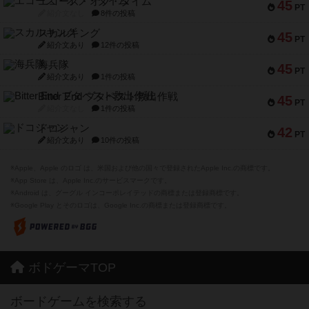
エコーズ・オブ・タイム
45
PT
紹介文なし
8件の投稿
スカルキング
45
PT
紹介文あり
12件の投稿
海兵隊
45
PT
紹介文あり
1件の投稿
Bitter End ブタペスト救出作戦
45
PT
紹介文なし
1件の投稿
ドコジャン
42
PT
紹介文あり
10件の投稿
※Apple、Apple のロゴ は、米国および他の国々で登録されたApple Inc.の商標です。
※App Store は、Apple Inc.のサービスマークです。
※Android は、グーグル インコーポレイテッドの商標または登録商標です。
※Google Play とそのロゴは、Google Inc.の商標または登録商標です。
ボドゲーマTOP
ボードゲームを検索する