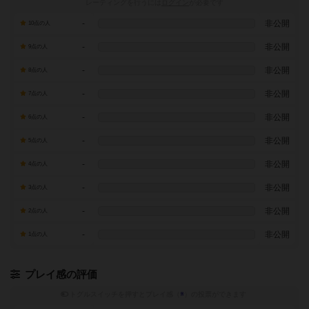
レーティングを行うには
ログイン
が必要です
-
非公開
10点の人
-
非公開
9点の人
-
非公開
8点の人
-
非公開
7点の人
-
非公開
6点の人
-
非公開
5点の人
-
非公開
4点の人
-
非公開
3点の人
-
非公開
2点の人
-
非公開
1点の人
プレイ感の評価
トグルスイッチを押すとプレイ感（
※
）の投票ができます