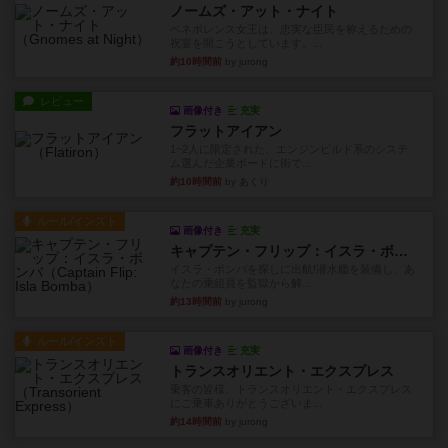
ノームズ・アット・ナイト
ベネボレンス女王は、忠実な臣民を称えるための
祝宴を開こうとしています。...
約10時間前
by jurong
レビュー
画像付き
充実
フラットアイアン
1~2人に限定された、エンジンビルド系のシステ
ム選んだ企業ボードに街で...
約10時間前
by あくり
ルール/インスト
画像付き
充実
キャプテン・フリップ：イスラ・ボンバ
イスラ・ボンバを探しに出航!潜水艦を装備し、あ
なたの乗組員を監獄から解...
約13時間前
by jurong
ルール/インスト
画像付き
充実
トランスオリエント・エクスプレス
乗客の皆様、トランスオリエント・エクスプレス
にご乗車ありがとうございま...
約14時間前
by jurong