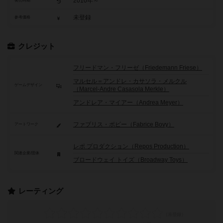
2010年～
発売時期
未登録
参考価格
クレジット
フリードマン・フリーゼ（Friedemann Friese）
マルセル＝アンドレ・カサソラ・メルクル
ゲームデザイン
（Marcel-Andre Casasola Merkle）
アンドレア・マイアー（Andrea Meyer）
ファブリス・ボビー（Fabrice Bovy）
アートワーク
レポ プロダクション（Repos Production）
関連企業/団体
ブロードウェイ トイズ（Broadway Toys）
レーティング