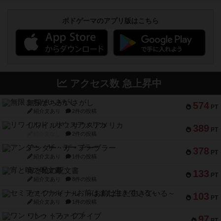
ボドゲーマのアプリ版はこちら
アクセス数 急上昇中
無限まちがいさがし
574
PT
紹介文あり
2件の投稿
リワイルド：サウスアメリカ
389
PT
紹介文なし
2件の投稿
アンダー・ザ・テーブラー
378
PT
紹介文あり
1件の投稿
宵と暁の呪文書
133
PT
紹介文あり
8件の投稿
セミファイナル ～お前はまだ生きている～
103
PT
紹介文あり
1件の投稿
ワン・トゥ・ファイブ
97
PT