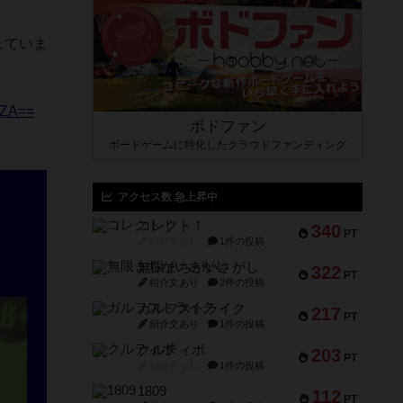
介していま
lZA==
ボドファン
ボードゲームに特化したクラウドファンディング
アクセス数 急上昇中
コレクト！
340
PT
紹介文なし
1件の投稿
無限まちがいさがし
322
PT
紹介文あり
2件の投稿
ガルフストライク
217
PT
紹介文あり
1件の投稿
クルティボ
203
PT
紹介文なし
1件の投稿
1809
112
PT