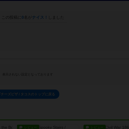
この投稿に
0
名が
ナイス！
しました
、表示されない設定となっております
チーズピザ / タコスのトップに戻る
レビュー
レビュー