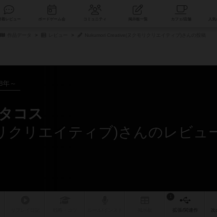
索
新着レビュー
ボードゲーム会
コミュニティ
掲示板一覧
作品データ
レビュー
Nukumori Creative(ヌクモリクリエイティブ)さんの投稿
18年～
 タコス
e(ヌクモリクリエイティブ)さんのレビュ
1
リプレイ
日記
戦略
・コツ
ルール
/インスト
掲示板
拡張/関連
作
次