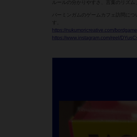
ルールの分かりやすさ、言葉のリズム
バーミンガムのゲームカフェ訪問については、N
す。
https://nukumoricreative.com/bordgam
https://www.instagram.com/reel/DY