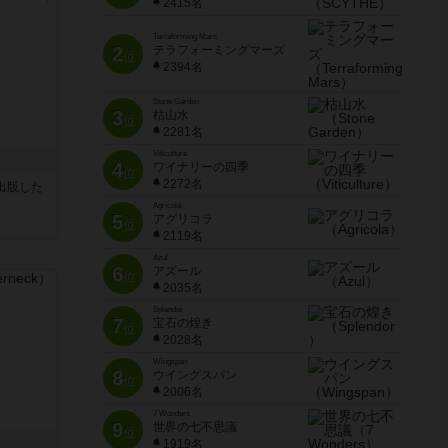
2415名
Terraforming Mars
2
テラフォーミングマーズ
位
2394名
Stone Garden
3
枯山水
位
2281名
Viticulture
4
ワイナリーの四季
位
2272名
sが出版した
Agricola
5
アグリコラ
位
2119名
Azul
6
アズール
位
2035名
Splendor
7
宝石の煌き
位
2028名
Wingspan
8
ウイングスパン
位
2006名
7 Wonders
9
世界の七不思議
位
1919名