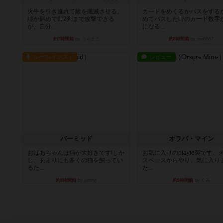
火牛を引き連れて敵を殲滅させる。
カードをめくるかパスをする
縦か斜めで前2列まで攻撃できる
めてパスした時のカード数字
が、自分...
になる...
約7時間前
by うらまこ
約8時間前
by mob567
ルール/インスト
レビュー
パーミッド
オラパ・マイン
おばあちゃんは猫が大好きです!しか
お気に入りのplayte製です。
し、あまりにも多くの猫を飼ってい
スペースからやり、気に入り
るた...
た...
約8時間前
by jurong
約9時間前
by くみ