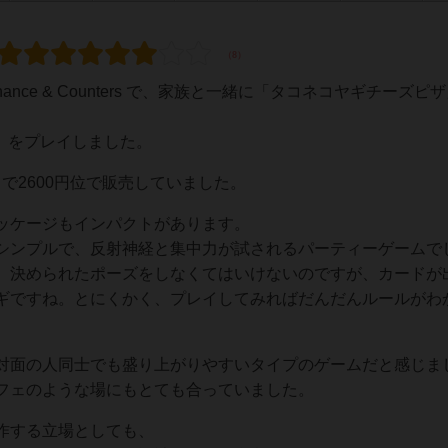
nce & Counters で、家族と一緒に「タコネコヤギチーズピ
IZZA」をプレイしました。
トで2600円位で販売していました。
ッケージもインパクトがあります。
シンプルで、反射神経と集中力が試されるパーティーゲームで
、決められたポーズをしなくてはいけないのですが、カードが
ギですね。とにくかく、プレイしてみればだんだんルールがわ
対面の人同士でも盛り上がりやすいタイプのゲームだと感じま
フェのような場にもとても合っていました。
作する立場としても、