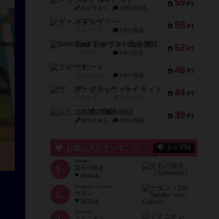
59
PT
紹介文あり
13件の投稿
ギャンブラー
58
PT
紹介文なし
2件の投稿
Bitter End ブタペスト救出作戦
52
PT
紹介文なし
1件の投稿
ラピード
46
PT
紹介文なし
1件の投稿
ザ・フラッフィー・ライト
44
PT
紹介文なし
0件の投稿
ふたつの城の物語
39
PT
紹介文あり
6件の投稿
お気に入りランキング
トップ50
Splendor
1
宝石の煌き
位
4040名
Die Siedler von Catan
2
カタン
位
3616名
Dominion
ドミニオン