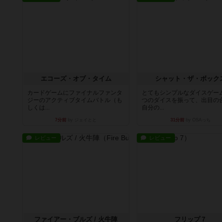
エコーズ・オブ・タイム
シャット・ザ・ボック
カードゲームにファイナルファンタ
とてもシンプルなダイスゲー
ジーのアクティブタイムバトル（も
つのダイスを振って、出目の
しくは...
自分の...
7分前
by ジェイとと
31分前
by OSAっち
レビュー
レビュー
ファイアー・ブルズ / 火牛陣
フリップ７