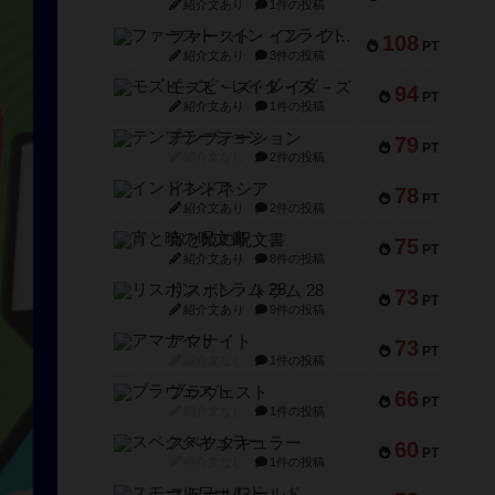
紹介文あり
1件の投稿
ファースト・イン・フライト
108
PT
紹介文あり
3件の投稿
モズビ－ズ・レイダ－ズ
94
PT
紹介文あり
1件の投稿
テンプテーション
79
PT
紹介文なし
2件の投稿
インドネシア
78
PT
紹介文あり
2件の投稿
宵と暁の呪文書
75
PT
紹介文あり
8件の投稿
リスボン・トラム 28
73
PT
紹介文あり
9件の投稿
アマナイト
73
PT
紹介文なし
1件の投稿
ブラヴェスト
66
PT
紹介文なし
1件の投稿
スペクタキュラー
60
PT
紹介文なし
1件の投稿
スモールワールド