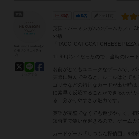
貴族
83名
0名
2ヶ月前
英国・バーミンガムのゲームカフェ Cha
外版
「TACO CAT GOAT CHEESE P
Nukumori Creative(ヌ
クモリクリエイティ
ブ)
11.99ポンドだったので、当時のレー
名前がとてもユニークなゲームで、パ
シェアする
実際に遊んでみると、ルールはとても
ゴリラなどの特別なカードが出た時は
に素早く反応することができるかがカ
る、分かりやすさが魅力です。
英語が完璧でなくても遊びやすく、初
短時間で笑いが起きるので、ゲームカ
カードゲーム「しつもん探偵団」を制