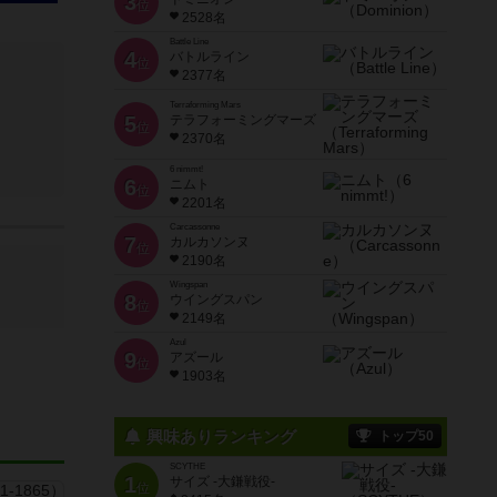
3
位
2528名
Battle Line
4
バトルライン
位
2377名
Terraforming Mars
5
テラフォーミングマーズ
位
2370名
6 nimmt!
6
ニムト
位
2201名
Carcassonne
7
カルカソンヌ
位
2190名
Wingspan
8
ウイングスパン
位
2149名
Azul
9
アズール
位
1903名
興味ありランキング
トップ50
SCYTHE
1
サイズ -大鎌戦役-
位