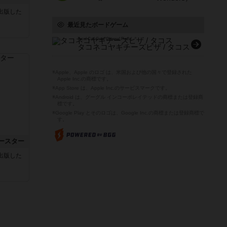
sが出版した
最近見たボードゲーム
Taco! Cat! Goat! Cheese! Pizza!
タコネコヤギチーズピザ / タコス
※Apple、Apple のロゴ は、米国および他の国々で登録された
Apple Inc.の商標です。
※App Store は、Apple Inc.のサービスマークです。
※Android は、グーグル インコーポレイテッドの商標または登録商
標です。
※Google Play とそのロゴは、Google Inc.の商標または登録商標で
す。
ースター
sが出版した