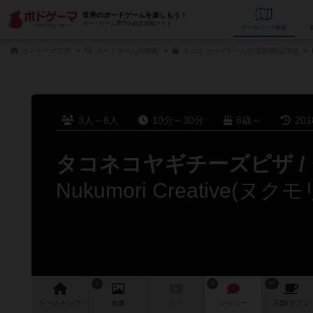
世界のボードゲームを楽しもう！
ボードゲーム専門の総合情報サイト
データベース
検
ボドゲーマTOP
ボードゲームの検索
タコス カードゲームの通販/商品詳細
3人～8人
10分～30分
8歳～
20
タコネコヤギチーズピザ /
Nukumori Creativ
2
6
57
ゲーム
トップ
画像
動画
レビュー
店舗/
カフェ