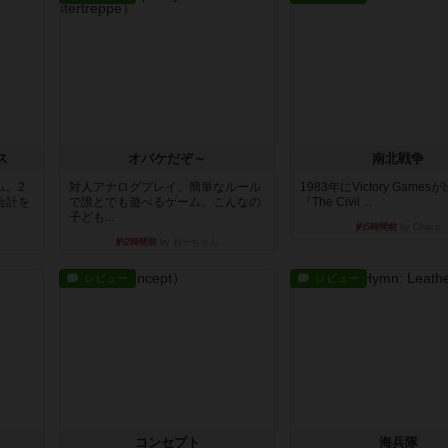
ス
オバケだぞ～
南北戦争
ム。2
対人アナログプレイ。簡単なルール
1983年にVictory Game
合計を
で誰とでも遊べるゲーム。こんなの
『The Civil ...
子ども...
約5時間前
by Chaco
約2時間前
by おーちゃん
レビュー
レビュー
コンセプト
海兵隊