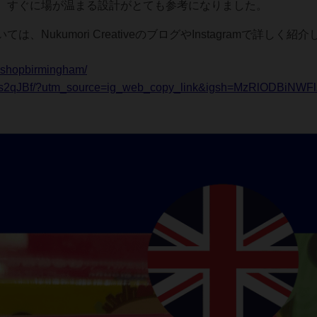
、すぐに場が温まる設計がとても参考になりました。
ukumori CreativeのブログやInstagramで詳しく紹
eshopbirmingham/
usCs2qJBf/?utm_source=ig_web_copy_link&igsh=MzRlODBiNWF