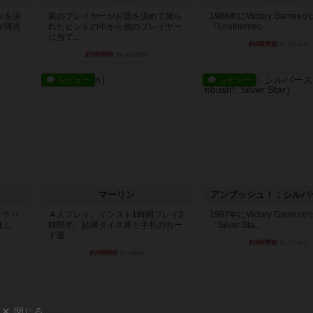
かを決
親のプレイヤーがお題を決めて限ら
1988年にVictory Game
が得点
れたヒントの中から他のプレイヤー
『Leathernec...
に当て...
約8時間前
by Chaco
約8時間前
by mob567
レビュー
レビュー
マーリン
アンブッシュ！：シルバ
オラパ
４人プレイ。インスト1時間プレイ2
1987年にVictory Game
まし
時間半。結構ダイス運と手札のカー
『Silver Sta...
ド運...
約9時間前
by Chaco
約9時間前
by oliber
閉じる