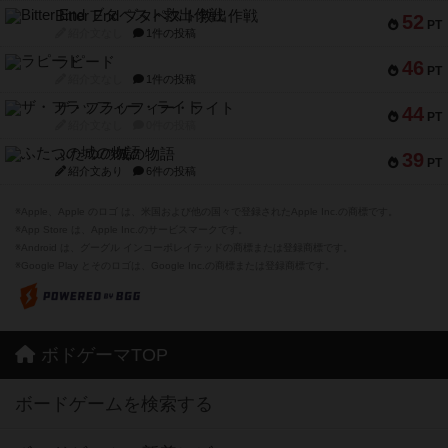
Bitter End ブタペスト救出作戦
52
PT
紹介文なし
1件の投稿
ラピード
46
PT
紹介文なし
1件の投稿
ザ・フラッフィー・ライト
44
PT
紹介文なし
0件の投稿
ふたつの城の物語
39
PT
紹介文あり
6件の投稿
※Apple、Apple のロゴ は、米国および他の国々で登録されたApple Inc.の商標です。
※App Store は、Apple Inc.のサービスマークです。
※Android は、グーグル インコーポレイテッドの商標または登録商標です。
※Google Play とそのロゴは、Google Inc.の商標または登録商標です。
ボドゲーマTOP
ボードゲームを検索する