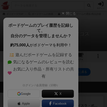
ログイン
閉じる
ボドゲーマTOP
ボードゲームの検索
タコス カードゲームの通販/商品詳細
ボードゲームのプレイ履歴を記録し
て、
タコネコヤギチーズピザ / タコス
自分のデータを管理しませんか？
0件のルール/インスト
約75,000人
がボドゲーマを利用中！
遊んだボードゲームを記録する
2
6
57
トップ
画像
動画
レビュー
カフェ
気になるゲームのレビューを読む
お気に入り作品・所有リストの共
タコネコヤギチーズピザ / タコスのトップに戻る
有
ログイン / 会員登録（10秒）
会員の新しい投稿
Google
X
ルール/インスト
画像付き
充実
Apple
Facebook
キャプテン・フリップ：イスラ・ボンバ