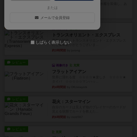
イスラ・ボンバを探しに出航!潜水艦を装備し、あ
または
なたの乗組員を監獄から解...
約2時間前
by jurong
メールで会員登録
ルール/インスト
画像付き
充実
トランスオリエント・エクスプレス
乗客の皆様、トランスオリエント・エクスプレス
しばらく表示しない
にご乗車ありがとうございま...
約3時間前
by jurong
レビュー
画像付き
充実
フラットアイアン
世界に浸れる度 ☆☆☆☆★楽しさ ☆☆☆☆★
タイパ ☆☆☆☆☆マンハッ...
約4時間前
by DKnewyork
レビュー
花火：スターマイン
自分のカードは見えず他のプレイヤーのカードが
見える状態でカードを教えた...
約6時間前
by mob567
レビュー
充実