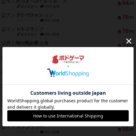
モズビ－ズ・レイダ－ズ
94
PT
紹介文あり
1件の投稿
テンプテーション
79
PT
紹介文なし
2件の投稿
インドネシア
78
PT
紹介文あり
2件の投稿
宵と暁の呪文書
75
PT
紹介文あり
8件の投稿
リスボン・トラム 28
73
PT
紹介文あり
9件の投稿
アマナイト
73
PT
紹介文なし
1件の投稿
ブラヴェスト
66
PT
紹介文なし
1件の投稿
スペクタキュラー
60
PT
紹介文なし
1件の投稿
スモールワールド
59
PT
紹介文あり
13件の投稿
ギャンブラー
58
PT
紹介文なし
2件の投稿