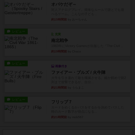
オバケだぞ～
対人アナログプレイ。簡単なルールで誰とでも遊
べるゲーム。こんなの子ども...
約15時間前
by おーちゃん
レビュー
充実
南北戦争
1983年にVictory Gamesが出版した『The Civil ...
約19時間前
by Chaco
レビュー
画像付き
ファイアー・ブルズ / 火牛陣
火牛を引き連れて敵を殲滅させる。縦か斜めで前2
列まで攻撃できるが、自分...
約21時間前
by うらまこ
レビュー
フリップ７
カードをめくるかパスをするかを決めてパスした
時のカード数字が得点になる...
約21時間前
by mob567