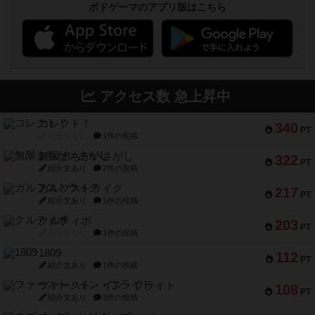
ボドゲーマのアプリ版はこちら
アクセス数 急上昇中
コレクト！
340
PT
紹介文なし
1件の投稿
無限まちがいさがし
322
PT
紹介文あり
2件の投稿
ガルフストライク
217
PT
紹介文あり
1件の投稿
クルティボ
203
PT
紹介文なし
1件の投稿
1809
112
PT
紹介文あり
1件の投稿
ファースト・イン・フライト
108
PT
紹介文あり
3件の投稿