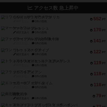
アクセス数 急上昇中
リワイルド：サウスアメリカ
552
PT
紹介文なし
2件の投稿
マーケットフレッシュ
170
PT
紹介文あり
1件の投稿
ファイアー・ブルズ / 火牛陣
141
PT
紹介文なし
1件の投稿
ワン・トゥ・ファイブ
122
PT
紹介文あり
1件の投稿
トランスオリエント・エクスプレス
119
PT
紹介文なし
1件の投稿
フラットアイアン
118
PT
紹介文なし
2件の投稿
エコーズ・オブ・タイム
118
PT
紹介文なし
8件の投稿
南北戦争
79
PT
紹介文あり
1件の投稿
キャプテン・フリップ：イスラ・ボンバ
72