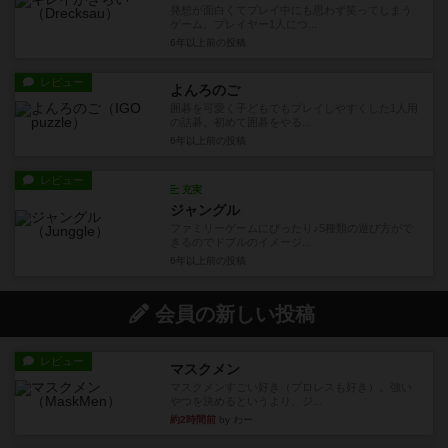
発想が面白くてプレイ中にも思わず笑ってしまう
ゲーム。プレイヤー1人につ...
6年以上前
の投稿
レビュー
よんろのご
囲碁を可愛く子どもでもプレイしやすくした1人用
の詰碁。初めて囲碁をやる...
6年以上前
の投稿
レビュー
充実
ジャングル
ファミリーゲームにぴったり♪5種類の遊び方がで
きるのでドブルのイメージ...
6年以上前
の投稿
会員の新しい投稿
レビュー
マスクメン
マスクメンすごい好き（プロレスも好き）。強い
やつを決めるというより、ジ...
約2時間前
by わー