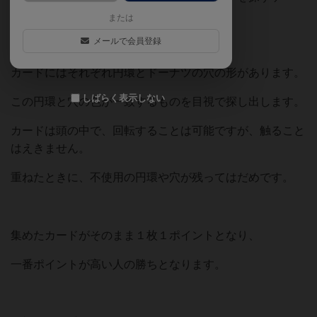
ム。
または
メールで会員登録
カードにはそれぞれ円環とドーナツの穴の形があります。
しばらく表示しない
この円環と穴の色が一致するものを目視で探し出します。
カードは頭の中で、回転することは可能ですが、触ること
はえきません。
重ねたときに、不使用の円環や穴が残ってはだめです。
集めたカードがそのまま１枚１ポイントとなり、
一番ポイントが高い人の勝ちとなります。