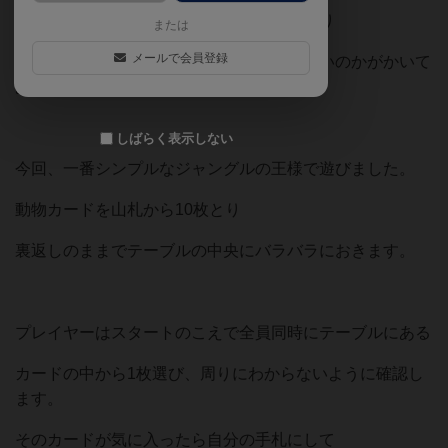
カードには７種類の生き物の絵が描いてあり
または
メールで会員登録
食物連鎖のように、それぞれどの動物に強いのかがかいて
あります。
しばらく表示しない
今回、一番シンプルなジャングルの王様で遊びました。
動物カードを山札から10枚とり
裏返しのままでテーブルの中央にバラバラにおきます。
プレイヤーはスタートのこえで全員同時にテーブルにある
カードの中から1枚選び、周りにわからないように確認し
ます。
そのカードが気に入ったら自分の手札にして