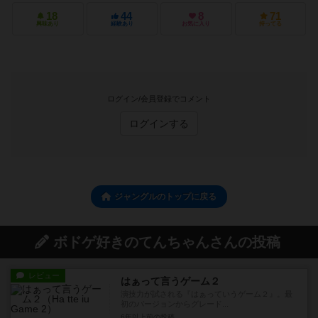
18
44
8
71
興味あり
経験あり
お気に入り
持ってる
ログイン/会員登録でコメント
ログインする
ジャングルのトップに戻る
ボドゲ好きのてんちゃんさんの投稿
レビュー
はぁって言うゲーム２
演技力が試される『はぁっていうゲーム２』。最
初のバージョンからグレード...
6年以上前
の投稿