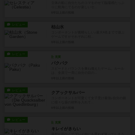
立体の船に自分たちのコマをのせて臨場感たっぷ
りに航海にでるのが楽しいセ...
6年以上前
の投稿
レビュー
枯山水
コンポーネントが素晴らしい♪最大4名までで遊ぶ
ゲームですがそれぞれに枯...
6年以上前
の投稿
レビュー
充実
パクパク
スピードとバランスを兼ね備えたゲーム。ルール
は、全員で一斉に自分の目の...
6年以上前
の投稿
レビュー
クアックサルバー
コンポーネントが可愛くて女子受け最強♪自分の鍋
に様々な薬の材料を入れて...
6年以上前
の投稿
レビュー
充実
キレイがきらい
発想が面白くてプレイ中にも思わず笑ってしまう