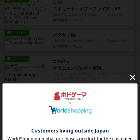
充実
ストリート・オブ・ファイア：ASLデラックスモジュール1
1985年にAvalon Hill社が出版した『Streets of ...
約2時間前
by Chaco
レビュー
ペガサス橋
1997年にAvalon Hill社が出版した『Pegasus Bri...
約2時間前
by Chaco
レビュー
画像付き
オラニエンブルガー運河
存在をうっすらと認識していたけど、セールやっ
てて、2人専用でワカプレと...
約2時間前
by みいやん
レビュー
画像付き
充実
フィッシェン2
ゲームの流れはフィッシェンだが、ゲーム開始時
はペリカンとエビの2スート...
約2時間前
by うらまこ
レビュー
パイパー戦闘団2