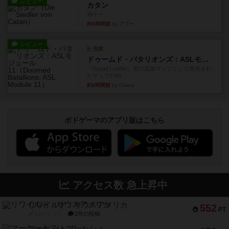
レビュー
カタン
神ゲー
約5時間前
by アプー
レビュー
充実
ドゥームド・バタリオンズ：ASLモジュール11
『Squad Leader』用の追加マップとして発売され
たマップの#9...
約6時間前
by Chaco
ボドゲーマのアプリ版はこちら
アクセス数 急上昇中
リワイルド：サウスアメリカ
552
PT
紹介文なし
2件の投稿
マーケットフレッシュ