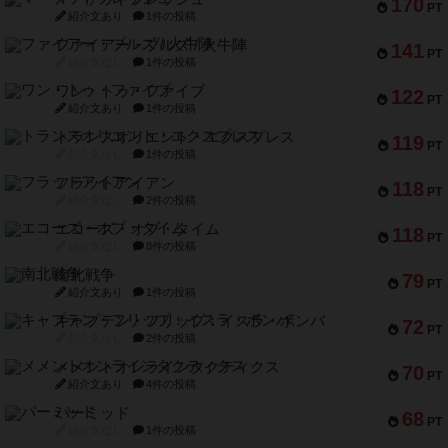
170
PT
紹介文あり
1件の投稿
ファイアー・ブルズ / 火牛陣
141
PT
紹介文なし
1件の投稿
ワン・トゥ・ファイブ
122
PT
紹介文あり
1件の投稿
トランスオリエント・エクスプレス
119
PT
紹介文なし
1件の投稿
フラットアイアン
118
PT
紹介文なし
2件の投稿
エコーズ・オブ・タイム
118
PT
紹介文なし
8件の投稿
南北戦争
79
PT
紹介文あり
1件の投稿
キャプテン・フリップ：イスラ・ボンバ
72
PT
紹介文なし
2件の投稿
メメントオンラインタクティクス
70
PT
紹介文あり
4件の投稿
パーミッド
68
PT
紹介文なし
1件の投稿