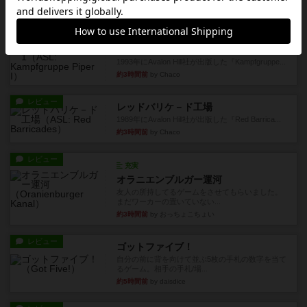
1996年にAvalon Hill社が出版した『Kampfgruppe...
約3時間前
by Chaco
レビュー
パイパー戦闘団1
1993年にAvalon Hill社が出版した『Kampfgruppe...
約3時間前
by Chaco
レビュー
レッドバリケ－ド工場
1989年にAvalon Hill社が出版した『Red Barrica...
約3時間前
by Chaco
レビュー
充実
オラニエンブルガー運河
友人の所持してるゲームをさせてもらいました。
まだワーカーの置いていない...
約3時間前
by おっちょこちょい
レビュー
ゴットファイブ！
自分の前に背を向けて並ぶ5枚の手札の数字を当て
るゲーム。相手の手札/場...
約5時間前
by daisdice