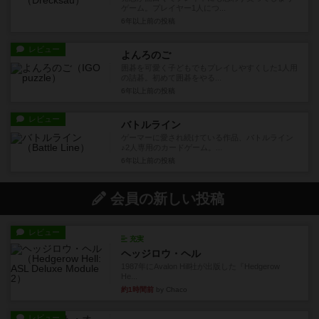
ゲーム。プレイヤー1人につ...
6年以上前
の投稿
レビュー
よんろのご
囲碁を可愛く子どもでもプレイしやすくした1人用
の詰碁。初めて囲碁をやる...
6年以上前
の投稿
レビュー
バトルライン
ゲーマーに愛され続けている作品、バトルライン
♪2人専用のカードゲーム。...
6年以上前
の投稿
会員の新しい投稿
レビュー
充実
ヘッジロウ・ヘル
1987年にAvalon Hill社が出版した『Hedgerow
He...
約1時間前
by Chaco
レビュー