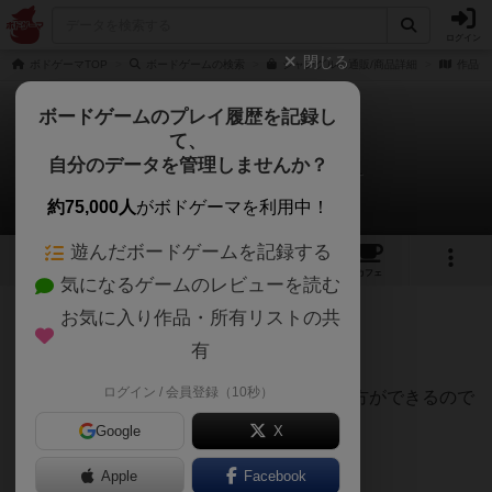
ログイン
閉じる
ボドゲーマTOP
ボードゲームの検索
ジャングルの通販/商品詳細
作品デ
ボードゲームのプレイ履歴を記録し
て、
ジャングル
自分のデータを管理しませんか？
ボドゲ好きのてんちゃんさんのレビュー
約75,000人
がボドゲーマを利用中！
遊んだボードゲームを記録する
3
2
7
トップ
画像
動画
レビュー
カフェ
気になるゲームのレビューを読む
お気に入り作品・所有リストの共
234名
1名
0
6年以上前
有
ログイン / 会員登録（10秒）
ファミリーゲームにぴったり♪5種類の遊び方ができるので
ドブルのイメージを
Google
X
頂いていましたが全く違いました。
Apple
Facebook