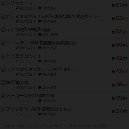
クリーグ
57
PT
紹介文あり
1件の投稿
セミファイナル ～お前はまだ生きている～
53
PT
紹介文あり
1件の投稿
ふたつの街の物語
52
PT
紹介文あり
18件の投稿
クランク! ：冒険者たち（拡張）
50
PT
紹介文あり
4件の投稿
とうほうの！
42
PT
紹介文なし
1件の投稿
スターマイン・ラミー ポケット
42
PT
紹介文あり
2件の投稿
海兵隊
39
PT
紹介文あり
1件の投稿
スーパーストア3000
39
PT
紹介文なし
1件の投稿
フリップ７：復讐心とともに
37
PT
紹介文なし
2件の投稿
※Apple、Apple のロゴ は、米国および他の国々で登録されたApple Inc.の商標です。