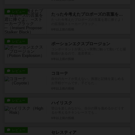
レビュー
たった今考えたプロポーズの言葉を君に捧ぐよ。 ─ストーカーブラック─
たった今考えたプロポーズの言葉を君に捧ぐよ！
の拡張版ストーカーブラック...
6年以上前
の投稿
レビュー
ポーションエクスプロージョン
コンポーネントが美しい♪実際に触って動いてと躍
動感があるので、老若男女...
6年以上前
の投稿
レビュー
コヨーテ
自分のカードが見えない、推測と記憶を楽しめる
お手軽ゲームです。子どもた...
6年以上前
の投稿
レビュー
ハイリスク
登山を楽しみながら、自分の隊を進めるかどうす
るか考えるチキンレースでも...
6年以上前
の投稿
レビュー
セレスティア