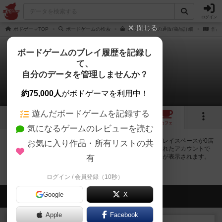
ログイン
閉じる
ボドゲーマTOP
ボードゲームの検索
スウィッシュの通販/商品詳細
作品
ボードゲームのプレイ履歴を記録し
て、
スウィッシュ
自分のデータを管理しませんか？
0店のカフェ/スペースが提供中
約75,000人
がボドゲーマを利用中！
遊んだボードゲームを記録する
4
2
トップ
画像
動画
レビュー
カフェ
気になるゲームのレビューを読む
スウィッシュで遊ぶことができるボードゲームカフェ・プレイスペースが0店
お気に入り作品・所有リストの共
登録されています。公開プロフィールの都道府県が設定されたアカウントで
ログインすると、同じ都道府県内の店舗に絞り込むボタンが表示されます。
有
ログイン / 会員登録（10秒）
Google
会員の新しい投稿
X
Apple
Facebook
レビュー