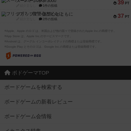
スーパーストア3000
39
PT
紹介文なし
1件の投稿
フリップ７：復讐心とともに
37
PT
紹介文なし
2件の投稿
※Apple、Apple のロゴ は、米国および他の国々で登録されたApple Inc.の商標です。
※App Store は、Apple Inc.のサービスマークです。
※Android は、グーグル インコーポレイテッドの商標または登録商標です。
※Google Play とそのロゴは、Google Inc.の商標または登録商標です。
ボドゲーマTOP
ボードゲームを検索する
ボードゲームの新着レビュー
ボードゲーム会情報