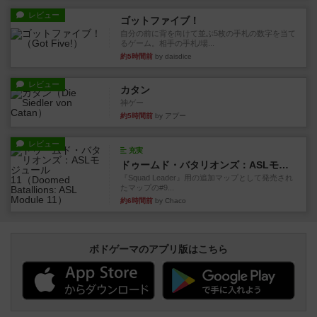
レビュー
ゴットファイブ！
自分の前に背を向けて並ぶ5枚の手札の数字を当て
るゲーム。相手の手札/場...
約5時間前
by daisdice
レビュー
カタン
神ゲー
約5時間前
by アプー
レビュー
充実
ドゥームド・バタリオンズ：ASLモジュール11
『Squad Leader』用の追加マップとして発売され
たマップの#9...
約6時間前
by Chaco
ボドゲーマのアプリ版はこちら