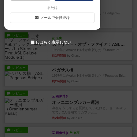
充実
ヘッジロウ・ヘル
または
1987年にAvalon Hill社が出版した『Hedgerow
メールで会員登録
He...
約1時間前
by Chaco
レビュー
充実
しばらく表示しない
ストリート・オブ・ファイア：ASLデラックスモジュール1
1985年にAvalon Hill社が出版した『Streets of ...
約2時間前
by Chaco
レビュー
ペガサス橋
1997年にAvalon Hill社が出版した『Pegasus Bri...
約2時間前
by Chaco
レビュー
画像付き
オラニエンブルガー運河
存在をうっすらと認識していたけど、セールやっ
てて、2人専用でワカプレと...
約2時間前
by みいやん
レビュー
画像付き
充実