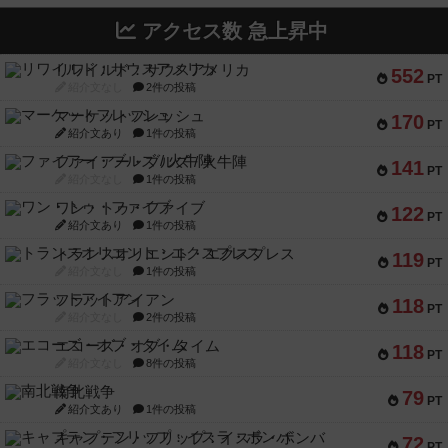
アクセス数 急上昇中
リワイルド：サウスアメリカ
552
PT
紹介文なし
2件の投稿
マーケットフレッシュ
170
PT
紹介文あり
1件の投稿
ファイアー・ブルズ / 火牛陣
141
PT
紹介文なし
1件の投稿
ワン・トゥ・ファイブ
122
PT
紹介文あり
1件の投稿
トランスオリエント・エクスプレス
119
PT
紹介文なし
1件の投稿
フラットアイアン
118
PT
紹介文なし
2件の投稿
エコーズ・オブ・タイム
118
PT
紹介文なし
8件の投稿
南北戦争
79
PT
紹介文あり
1件の投稿
キャプテン・フリップ：イスラ・ボンバ
72
PT