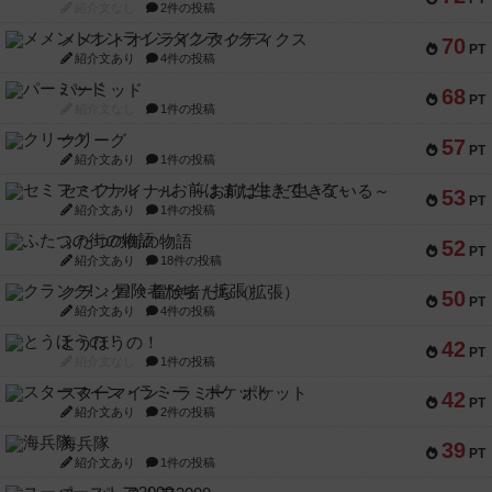
紹介文なし
2件の投稿
メメントオンラインタクティクス
70
PT
紹介文あり
4件の投稿
パーミッド
68
PT
紹介文なし
1件の投稿
クリーグ
57
PT
紹介文あり
1件の投稿
セミファイナル ～お前はまだ生きている～
53
PT
紹介文あり
1件の投稿
ふたつの街の物語
52
PT
紹介文あり
18件の投稿
クランク! ：冒険者たち（拡張）
50
PT
紹介文あり
4件の投稿
とうほうの！
42
PT
紹介文なし
1件の投稿
スターマイン・ラミー ポケット
42
PT
紹介文あり
2件の投稿
海兵隊
39
PT
紹介文あり
1件の投稿