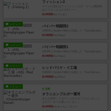
フィッシェン2
ゲームの流れはフィッシェンだが、ゲーム開始時
はペリカンとエビの2スート...
約3時間前
by うらまこ
レビュー
パイパー戦闘団2
1996年にAvalon Hill社が出版した『Kampfgruppe...
約3時間前
by Chaco
レビュー
パイパー戦闘団1
1993年にAvalon Hill社が出版した『Kampfgruppe...
約3時間前
by Chaco
レビュー
レッドバリケ－ド工場
1989年にAvalon Hill社が出版した『Red Barrica...
約3時間前
by Chaco
レビュー
充実
オラニエンブルガー運河
友人の所持してるゲームをさせてもらいました。
まだワーカーの置いていない...
約4時間前
by おっちょこちょい