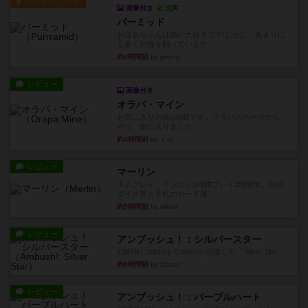
ルール/インスト
画像付き
充実
パーミッド
おばあちゃんは猫が大好きです!しかし、あまりに
も多くの猫を飼っているた...
約4時間前
by jurong
レビュー
画像付き
オラパ・マイン
お気に入りのplayte製です。オラパスペースから
やり、気に入りました...
約4時間前
by くみ
レビュー
マーリン
４人プレイ。インスト1時間プレイ2時間半。結構
ダイス運と手札のカード運...
約5時間前
by oliber
レビュー
アンブッシュ！：シルバースター
1987年にVictory Gamesが出版した『Silver Sta...
約5時間前
by Chaco
レビュー
アンブッシュ！：パープルハート