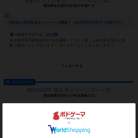
謎解きカフェ＆ボードゲームなぞねこ
愛知県名古屋市北区黒川本通4−47
[NEW] 2周年記念キャンペーン開催！（2023年06月30日 16時37分）
遊べるボードゲーム
1010個
名古屋市黒川駅徒歩5分!! 名古屋唯一！カフェ謎、お持ち帰り謎など多
数ご用意いたしております！ ボードゲームたくさんあります！ ...
フォローする
プレイスペース
BOOKOFF 長久手グリーンロード店
愛知県愛知郡長久手町城屋敷1212
[NEW] ボドゲカフェ☕️→ボドゲルーム⛺️（2023年06月12日 23時49分）
遊べるボードゲーム
1124個
家族・友人・カップル・趣味仲間… 誰とでも楽しめるボードゲームで
遊べる‼️ 2Fボードゲームコーナー内に、 ボードゲームで遊...