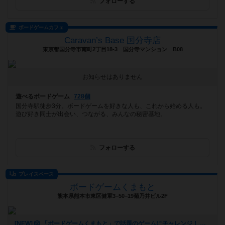
フォローする
ボードゲームカフェ
Caravan’s Base 国分寺店
東京都国分寺市南町2丁目18-3 国分寺マンション B08
お知らせはありません
遊べるボードゲーム
728個
国分寺駅徒歩3分。ボードゲームを好きな人も、これから始める人も。
遊び好き同士が出会い、つながる、みんなの秘密基地。
フォローする
プレイスペース
ボードゲームくまもと
熊本県熊本市東区健軍3−50−19菊乃井ビル2F
[NEW] 🎲 「ボードゲームくまもと」で話題のゲームにチャレンジ！ 🚀✨（2024年12月16日 12時53分）