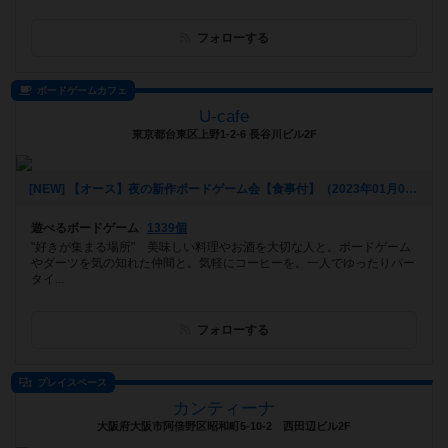
フォローする
ボードゲームカフェ
U-cafe
東京都台東区上野1-2-6 長谷川ビル2F
[NEW] 【オース】夜の新作ボードゲーム会【食事付】（2023年01月09日 20時31分）
遊べるボードゲーム
1339個
"好きが集まる場所" 美味しい料理やお酒を大切な人と。ボードゲーム
やダーツを気の知れた仲間と。気軽にコーヒーを。一人でゆったりバー
タイ...
フォローする
プレイスペース
カンティーナ
大阪府大阪市阿倍野区昭和町5-10-2 西田辺ビル2F