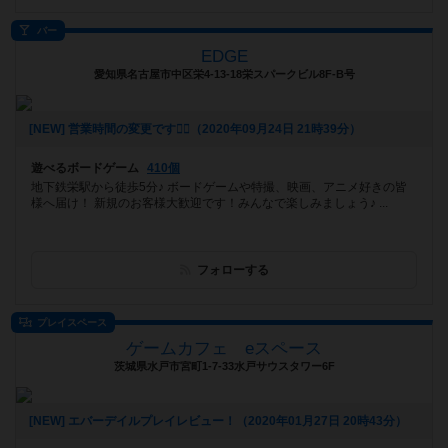
バー
EDGE
愛知県名古屋市中区栄4-13-18栄スパークビル8F-B号
[NEW] 営業時間の変更です🙇‍♂️（2020年09月24日 21時39分）
遊べるボードゲーム
410個
地下鉄栄駅から徒歩5分♪ ボードゲームや特撮、映画、アニメ好きの皆
様へ届け！ 新規のお客様大歓迎です！みんなで楽しみましょう♪ ...
フォローする
プレイスペース
ゲームカフェ eスペース
茨城県水戸市宮町1-7-33水戸サウスタワー6F
[NEW] エバーデイルプレイレビュー！（2020年01月27日 20時43分）