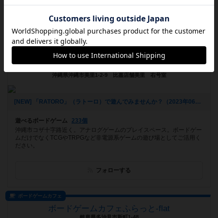
フォローする
プレイスペース
ホビーショップ Roll the Dice
沖縄県沖縄市美里1-2-9 比嘉店舗美里 右号室
[NEW] 「RATORO」（ラトーロ）で遊んでみませんか？（2023年06月10日 18時48分）
遊べるボードゲーム
233個
沖縄市コザ十字路近く。アナログゲームのプレイスペース。ボードゲー
ムだけでなくTCGやTRPGなど非電源系ゲームの遊び場としてご活用く
ださい。
フォローする
ボードゲームカフェ
ボードゲームカフェふらっと-flat
岐阜県多治見市新町1-48