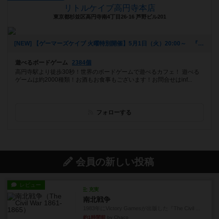
リトルケイブ高円寺本店
東京都杉並区高円寺南4丁目26-16 芦野ビル201
[NEW] 【ゲーマーズケイブ 火曜特別開催】5月1日（火）20:00～ 『ロールプレイヤー』（2018年04月22日 18時42分）
遊べるボードゲーム
2384個
高円寺駅より徒歩30秒！世界のボードゲームで遊べるカフェ！ 遊べる
ゲームは約2000種類！お酒もお食事もございます！お問合せはinf...
フォローする
会員の新しい投稿
レビュー
充実
南北戦争
1983年にVictory Gamesが出版した『The Civil ...
約1時間前
by Chaco