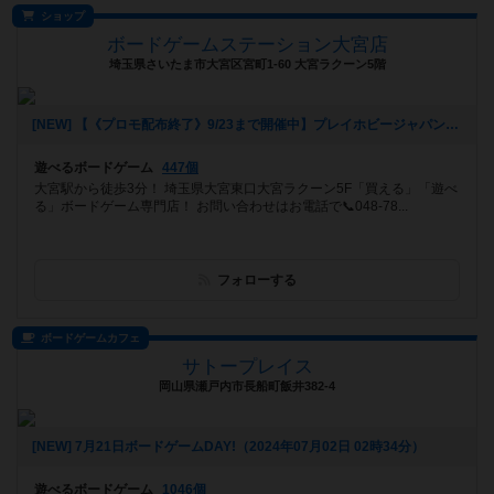
ショップ
ボードゲームステーション大宮店
埼玉県さいたま市大宮区宮町1-60 大宮ラクーン5階
[NEW] 【《プロモ配布終了》9/23まで開催中】プレイホビージャパン！第31回 クトナー・ホラ：銀の町《土地権協定》体験会（2024年08月11日 16時22分）
遊べるボードゲーム
447個
大宮駅から徒歩3分！ 埼玉県大宮東口大宮ラクーン5F「買える」「遊べ
る」ボードゲーム専門店！ お問い合わせはお電話で📞048-78...
フォローする
ボードゲームカフェ
サトープレイス
岡山県瀬戸内市長船町飯井382-4
[NEW] 7月21日ボードゲームDAY!（2024年07月02日 02時34分）
遊べるボードゲーム
1046個