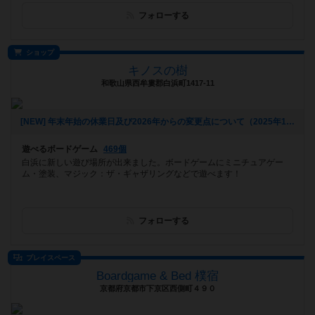
フォローする
ショップ
キノスの樹
和歌山県西牟婁郡白浜町1417-11
[NEW] 年末年始の休業日及び2026年からの変更点について（2025年11月19日 15時50分）
遊べるボードゲーム
469個
白浜に新しい遊び場所が出来ました。ボードゲームにミニチュアゲー
ム・塗装、マジック：ザ・ギャザリングなどで遊べます！
フォローする
プレイスペース
Boardgame & Bed 樸宿
京都府京都市下京区西側町４９０