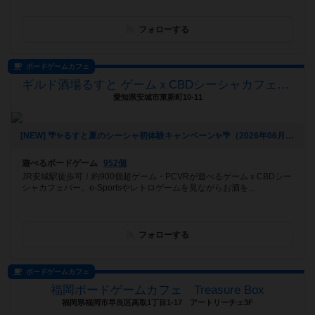
フォローする
ボードゲームカフェ
ギルド酒場るすと ゲームｘCBDシーシャカフェバー
愛知県安城市東新町10-11
[NEW] 🌴✨るすと夏のシーシャ初体験キャンペーン✨🌴（2026年06月03日 02時03分）
遊べるボードゲーム
952個
JR安城駅徒歩可！約900個超ゲーム・PCVRが遊べるゲームｘCBDシー
シャカフェバー。e-Sportsやレトロゲームを見ながらお酒を...
フォローする
ボードゲームカフェ
福岡ボードゲームカフェ Treasure Box
福岡県福岡市早良区高取1丁目1-17 アートリーチェ3F