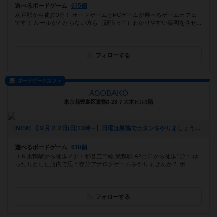
遊べるボードゲーム
675個
水戸駅から徒歩3分！ ボードゲームとPCゲームが遊べるゲームカフェ
です！ ルールがわからない方も（頑張って）わかりやすい説明をさせ...
フォローする
ボードゲームカフェ
ASOBAKO
東京都豊島区巣鴨3-28-7 大木ビル3階
[NEW] 【９月２２日(日)13時～】日曜は巣鴨でカタンをやりましょう！【初めての方も大歓迎！】（2019年09月20日 14時43分）
遊べるボードゲーム
618個
ＪＲ巣鴨駅から徒歩２分！都営三田線 巣鴨駅 A2出口から徒歩1分！ ゆ
ったりとした店内で思う存分アナログゲームをやりませんか？ ボ...
フォローする