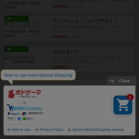
1985年にVictory Gamesが出版した『Purple Hea...
約5時間前
by Chaco
レビュー
アンブッシュ！：ムーブアウト！
1984年にVictory Gamesが出版した『Move
Out！』...
約6時間前
by Chaco
レビュー
スカルキング
とにかく楽しい！最高のゲームではと思います。
ルールは多少ゲーム慣れした...
約6時間前
by ジェイとと