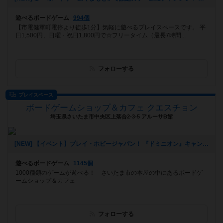
遊べるボードゲーム
994個
【市電健軍町電停より徒歩1分】気軽に遊べるプレイスペースです。 平
日1,500円、日曜・祝日1,800円で☆フリータイム（最長7時間...
フォローする
プレイスペース
ボードゲームショップ＆カフェ クエスチョン
埼玉県さいたま市中央区上落合2-3-5 アルーサB館
[NEW] 【イベント】プレイ・ホビージャパン！ 『ドミニオン』キャンペーン開催！（11/4 追記アリ）（2024年10月24日 21時41分）
遊べるボードゲーム
1145個
1000種類のゲームが遊べる！ さいたま市の本屋の中にあるボードゲ
ームショップ＆カフェ
フォローする