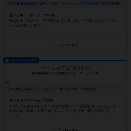
[NEW] 毎週金曜日の夜からボードゲーム会（2022年06月12日 10時55分）
遊べるボードゲーム
2056個
塚本駅から徒歩4分。純喫茶のような落ち着いた空間でゆったりボード
ゲームを楽しめます。
フォローする
ボードゲームカフェ
ゲームカフェRE:PLAY
静岡県浜松市中区寺島町261イーストメゾン1F
[NEW] なゆさんゲーム会（2021年12月29日 12時43分）
遊べるボードゲーム
722個
初めてのお客様もおひとり様も大歓迎です！ 浜松駅南口から徒歩5分。
駐車場有。食事、お菓子持ち込みOK！土足禁止で店内禁煙となりま
す。...
フォローする