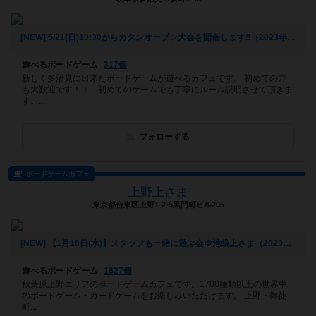
[NEW] 5/21(日)13:30からカタンオープン大会を開催します‼️（2023年04月26日 22時02分）
遊べるボードゲーム
317個
新しく多治見に出来たボードゲームが遊べるカフェです。 初めての方
も大歓迎です！！ 初めてのゲームでも丁寧にルール説明させて頂きま
す。...
フォローする
ボードゲームカフェ
上野上さま
東京都台東区上野1-2-5黒門町ビル205
[NEW] 【1月18日(水)】スタッフも一緒に遊ぶ会＠池袋上さま（2023年01月09日 23時09分）
遊べるボードゲーム
1627個
秋葉原上野エリアのボードゲームカフェです。1700種類以上の世界中
のボードゲーム・カードゲームをお楽しみいただけます。 上野・御徒
町...