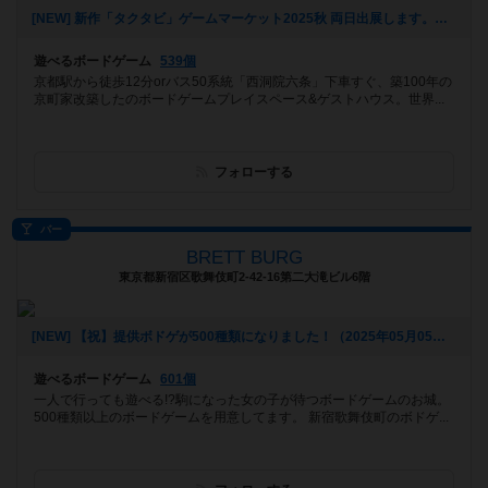
[NEW] 新作「タクタビ」ゲームマーケット2025秋 両日出展します。（2025年08月24日 11時31分）
遊べるボードゲーム
539個
京都駅から徒歩12分orバス50系統「西洞院六条」下車すぐ、築100年の
京町家改築したのボードゲームプレイスペース&ゲストハウス。世界...
フォローする
バー
BRETT BURG
東京都新宿区歌舞伎町2-42-16第二大滝ビル6階
[NEW] 【祝】提供ボドゲが500種類になりました！（2025年05月05日 18時08分）
遊べるボードゲーム
601個
一人で行っても遊べる!?駒になった女の子が待つボードゲームのお城。
500種類以上のボードゲームを用意してます。 新宿歌舞伎町のボドゲ...