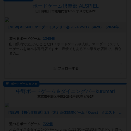
ボードゲーム倶楽部 ALSPIEL
山口県山口市道場門前1-3-5 オメガビル2F
[NEW] ALSPIELマーダーミステリー会 2024 Vol.17（4/29）（2024年04月01日 19時47分）
遊べるボードゲーム
1348個
山口県内で(たぶん)ここだけ！ボードゲームや人狼、マーダーミステリ
ーゲームを遊べる専門店です★ 声優でもあるアル隊長が店長で、初心
者の...
フォローする
ボードゲームカフェ
中野ボードゲーム＆ダイニングバーkurumari
東京都中野区中野2-28-1中野JMビル2F
[NEW] 【初心者歓迎】2/8（木）正体隠匿ゲーム「Quest クエスト」をやろう！苦手でも一緒に楽しめます！（2024年02月07日 20時06分）
遊べるボードゲーム
722個
オムライス＆ダイニングバーkurumariは11:30〜23:30までボドゲも遊べ