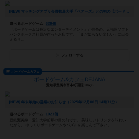
[NEW] マッチングアプリ会員数最大手『ペアーズ』との初の【ボードゲームマッチングイベント】開催決定‼️（2026年01月06日 16時43分）
遊べるボードゲーム
639個
『ボードゲームは身近なエンターテイメント』が信条の、元福岡ソフト
バンクホークス社員が作ったお店です。「まだ知らない楽しい」に出会
えるサ...
フォローする
ボードゲームカフェ
ボードゲーム&カフェDEJANA
愛知県豊橋市富本町国隠 20の5
[NEW] 年末年始の営業のお知らせ（2025年12月06日 14時31分）
遊べるボードゲーム
1023個
豊鉄渥美線 愛知大学前駅の目の前です。 美味しいドリンクを味わい
ながら、 ゆっくりボードゲームやパズルを楽しんで下さい。