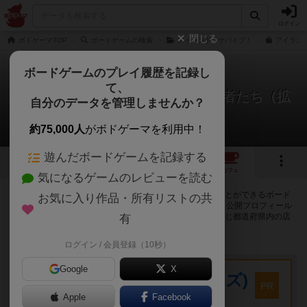
ログイン
閉じる
ボドゲーマTOP
ボードゲームの検索
アイランド / サバイブ！
アイランド
ボードゲームのプレイ履歴を記録し
て、
アイランド：イカとイルカと冒険者たち（拡
自分のデータを管理しませんか？
張）
41店のカフェ/スペースが提供中
約75,000人
がボドゲーマを利用中！
遊んだボードゲームを記録する
2
2
42
トップ
画像
動画
レビュー
カフェ
気になるゲームのレビューを読む
アイランド：イカとイルカと冒険者たち（拡張）で遊ぶことができるボード
お気に入り作品・所有リストの共
ゲームカフェ・プレイスペースが41店登録されています。公開プロフィール
の都道府県が設定されたアカウントでログインすると、同じ都道府県内の店
有
舗に絞り込むボタンが表示されます。
ログイン / 会員登録（10秒）
プレイスペース
Google
X
キウイ！(旧:キウイゲームズ)
PR
大阪府大阪市中央区森ノ宮中央2-8-2 永田中央ビル2階
Apple
Facebook