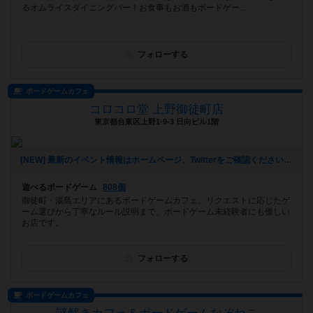
るオムライスダイニングバー！お食事もお酒もボードゲー...
フォローする
ボードゲームカフェ
コロコロ堂 上野御徒町店
東京都台東区上野1-9-3 日向ビル1階
[NEW] 最新のイベント情報はホームページ、Twitterをご確認ください！（2023年07月08日 13時24分）
遊べるボードゲーム
808個
御徒町・湯島エリアにあるボードゲームカフェ。リクエストに応じたゲ
ーム選びから丁寧なルール説明まで、ボードゲーム未経験者にも優しい
お店です。
フォローする
ボードゲームカフェ