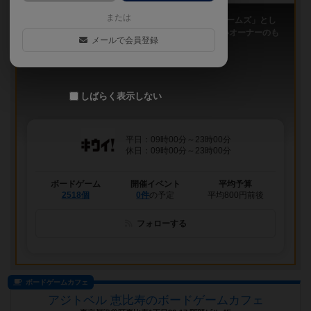
または
「キウイ！」は、2011年9月大阪日本橋で「キウイゲームズ」とし
てスタートしたボードゲームカフェです。 今は新しいオーナーのも
メールで会員登録
と、無...
しばらく表示しない
平日：09時00分～23時00分
休日：09時00分～23時00分
ボードゲーム
開催イベント
平均予算
2518個
0件
の予定
平均800円前後
フォローする
ボードゲームカフェ
アジトベル 恵比寿のボードゲームカフェ