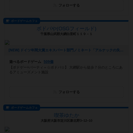
フォローする
ボードゲームカフェ
ボドパや(OSGフィールド)
千葉県山武郡大網白里町１１９－１
[NEW] ドイツ年間大賞エキスパート部門ノミネート「アルナックの失われし遺跡」を遊ぼう！ in 大網（2022年09月05日 12時32分）
遊べるボードゲーム
509個
【ボドゲー×パーティ＝☆ボドパ☆】 大網駅から徒歩７分のところにあ
るアミューズメント施設
フォローする
ボードゲームカフェ
喫茶ゆたか
大阪府大阪市淀川区新北野3−12−10