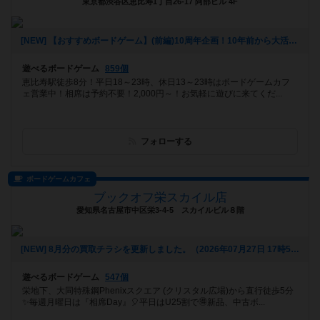
東京都渋谷区恵比寿1丁目26-17 阿部ビル 4F
[NEW] 【おすすめボードゲーム】(前編)10周年企画！10年前から大活躍のボードゲーム【#163】をあげました（2026年08月06日 00時03分）
遊べるボードゲーム
859個
恵比寿駅徒歩8分！平日18～23時、休日13～23時はボードゲームカフ
ェ営業中！相席は予約不要！2,000円～！お気軽に遊びに来てくだ...
フォローする
ボードゲームカフェ
ブックオフ栄スカイル店
愛知県名古屋市中区栄3-4-5 スカイルビル８階
[NEW] 8月分の買取チラシを更新しました。（2026年07月27日 17時53分）
遊べるボードゲーム
547個
栄地下、大同特殊鋼Phenixスクエア (クリスタル広場)から直行徒歩5分
✨毎週月曜日は『相席Day』🎈平日はU25割で🉐新品、中古ボ...