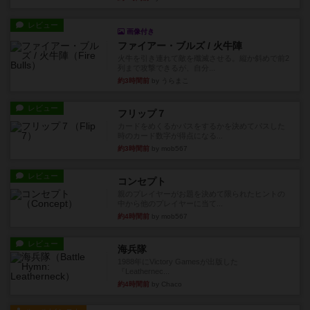
レビュー
画像付き
ファイアー・ブルズ / 火牛陣
火牛を引き連れて敵を殲滅させる。縦か斜めで前2
列まで攻撃できるが、自分...
約3時間前
by うらまこ
レビュー
フリップ７
カードをめくるかパスをするかを決めてパスした
時のカード数字が得点になる...
約3時間前
by mob567
レビュー
コンセプト
親のプレイヤーがお題を決めて限られたヒントの
中から他のプレイヤーに当て...
約4時間前
by mob567
レビュー
海兵隊
1988年にVictory Gamesが出版した
『Leathernec...
約4時間前
by Chaco