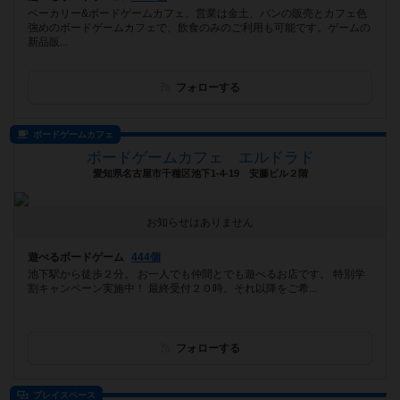
ベーカリー&ボードゲームカフェ。営業は金土、パンの販売とカフェ色
強めのボードゲームカフェで、飲食のみのご利用も可能です。ゲームの
新品販...
フォローする
ボードゲームカフェ
ボードゲームカフェ エルドラド
愛知県名古屋市千種区池下1-4-19 安藤ビル２階
お知らせはありません
遊べるボードゲーム
444個
池下駅から徒歩２分。 お一人でも仲間とでも遊べるお店です。 特別学
割キャンペーン実施中！ 最終受付２０時。それ以降をご希...
フォローする
プレイスペース