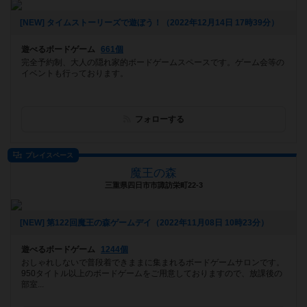
[NEW] タイムストーリーズで遊ぼう！（2022年12月14日 17時39分）
遊べるボードゲーム
661個
完全予約制、大人の隠れ家的ボードゲームスペースです。ゲーム会等の
イベントも行っております。
フォローする
プレイスペース
魔王の森
三重県四日市市諏訪栄町22-3
[NEW] 第122回魔王の森ゲームデイ（2022年11月08日 10時23分）
遊べるボードゲーム
1244個
おしゃれしないで普段着できままに集まれるボードゲームサロンです。
950タイトル以上のボードゲームをご用意しておりますので、放課後の
部室...