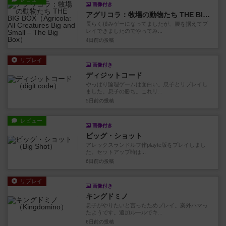
画像付き
アグリコラ：牧場の動物たち THE BIG BOX
長らく積みゲーになってましたが、腰を据えてプ
レイできましたのでやってみ...
4日前
の投稿
リプレイ
画像付き
ディジットコード
やっぱり論理ゲームは面白い。息子とリプレイし
ました。息子の勝ち。これリ...
5日前
の投稿
レビュー
画像付き
ビッグ・ショット
アレックスランドルフ作playte版をプレイしまし
た。セットアップ時は...
6日前
の投稿
リプレイ
画像付き
キングドミノ
息子がやりたいと言ったためプレイ。案外ハマっ
たようです。追加ルールでキ...
6日前
の投稿