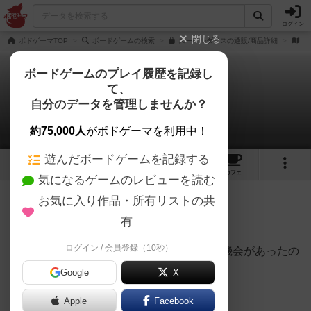
ログイン
閉じる
ボドゲーマTOP
ボードゲームの検索
スーベルダイスの通販/商品詳細
作
ボードゲームのプレイ履歴を記録し
て、
スーベルダイス
自分のデータを管理しませんか？
くみさんのレビュー
約75,000人
がボドゲーマを利用中！
遊んだボードゲームを記録する
7
3
3
トップ
画像
動画
レビュー
カフェ
気になるゲームのレビューを読む
お気に入り作品・所有リストの共
193名
1名
0
3ヶ月前
有
ログイン / 会員登録（10秒）
以前から興味があったが、ついに購入する機会があったの
で早速やってみました。
Google
X
ダイスの動きは単純。
Apple
Facebook