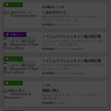
レビュー
画像付き
充実
しあわせのいと
舞台は全寮制の女子高。プレイヤーは探偵サイド
と犯人サイドに分かれて、探...
約4時間前
by タカミネコウヘイ
戦略やコツ
ノイシュヴァンシュタイン城の設計図
どうにも上手くあれもこれも満たせるようには置
けないので、入口の除去と入...
約5時間前
by オグランド（Oguland）
レビュー
ノイシュヴァンシュタイン城の設計図
ボードゲームを1,000個以上持っているユーザー視
点で良かった点と悪か...
約5時間前
by オグランド（Oguland）
レビュー
充実
海賊と商人
舞台は17世紀カリブ海！ プレイヤーは船長として
1隻の船を駆り・・17...
約5時間前
by yuishi