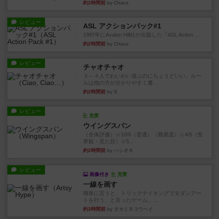
約2時間前
by Chaco
レビュー
ASL アクションパック#1
1997年にAvalon Hill社が出版した『ASL Action ...
約2時間前
by Chaco
レビュー
チャオチャオ
３～４人でわいわい遊ぶのにちょうどいい。ルー
ルは他の方が分かりやすく書...
約2時間前
by S
レビュー
充実
ウイングスパン
（全体評価）☆10/6（普通）（難易度）☆4/5（世
界観・見た目）☆5...
約2時間前
by ハシオキ
レビュー
画像付き
充実
一線を画す
簡単に言うと、トリックテイキングでモダンアー
トを行う、と言ったゲーム。...
約3時間前
by タカミネコウヘイ