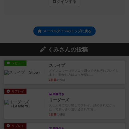
ログインする
スーベルダイスのトップに戻る
くみさんの投稿
レビュー
スライプ
メインコマ一つサブコマ四つでそれぞれプレイし
ます。動かし方はコマか壁に...
2日前
の投稿
リプレイ
画像付き
リーダーズ
久しぶりに取り出してプレイ。詰めきれなかっ
た…であっさり追い込まれて負...
2日前
の投稿
リプレイ
画像付き