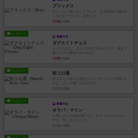
ブリックス
久しぶりに取り出してプレイ。記号担当と色担当
に分かれてプレイ。あかんか...
2日前
の投稿
レビュー
画像付き
ダグエイトチェス
チェスなのに、ほんの10分で終わります。動きで
敵のコマの種類が分かれば...
2日前
の投稿
レビュー
街コロ通
街コロとの違いは初めから二つサイコロを振れる
など、少しの違いはあるけれ...
2日前
の投稿
レビュー
画像付き
オラパ・マイン
お気に入りのplayte製です。オラパスペースから
やり、気に入りました...
4日前
の投稿
レビュー