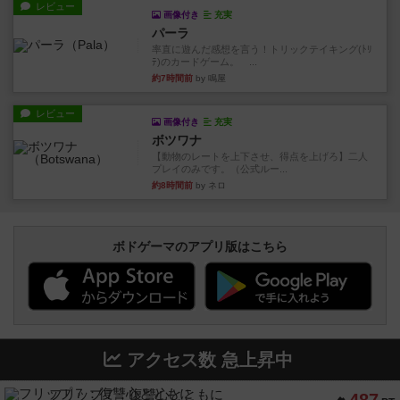
レビュー
画像付き
充実
パーラ
率直に遊んだ感想を言う！トリックテイキング(ﾄﾘ
ﾃ)のカードゲーム。 ...
約7時間前
by 鳴屋
レビュー
画像付き
充実
ボツワナ
【動物のレートを上下させ、得点を上げろ】二人
プレイのみです。（公式ルー...
約8時間前
by ネロ
ボドゲーマのアプリ版はこちら
アクセス数 急上昇中
フリップ７：復讐心とともに