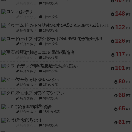
487
PT
紹介文なし
2件の投稿
コンテナ
148
PT
紹介文なし
1件の投稿
ドゥームド・バタリオンズ：ASLモジュール11
132
PT
紹介文あり
1件の投稿
コード・オブ・ブシドー：ASLモジュール8
126
PT
紹介文あり
1件の投稿
宝石の煌き：デュエル 偽造者
117
PT
紹介文なし
1件の投稿
クランク! ：冒険者たち（拡張）
101
PT
紹介文あり
4件の投稿
マーケットフレッシュ
80
PT
紹介文あり
1件の投稿
クロス・オブ・アイアン
68
PT
紹介文あり
3件の投稿
ふたつの街の物語
65
PT
紹介文あり
18件の投稿
とうほうの！
61
PT
紹介文なし
1件の投稿