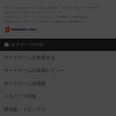
※Apple、Apple のロゴ は、米国および他の国々で登録されたApple Inc.の商標です。
※App Store は、Apple Inc.のサービスマークです。
※Android は、グーグル インコーポレイテッドの商標または登録商標です。
※Google Play とそのロゴは、Google Inc.の商標または登録商標です。
ボドゲーマTOP
ボードゲームを検索する
ボードゲームの新着レビュー
ボードゲーム会情報
メカニクス特集
掲示板・トピックス