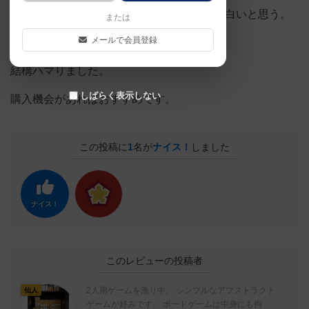
ダイスの目がそのままHPになってるのは面白いと思う。
または
メールで会員登録
アブストラクトに該当するかな。
結構ハマりました。
しばらく表示しない
購入機会があればおすすめです。
この投稿に
1
名が
ナイス！
しました
ナイス！
このレビューの投稿者
2人用ゲームを漁り中。 シンプルなアブストラクト
仙人
ゲームが好みです。 ボードゲームは中身にも拘