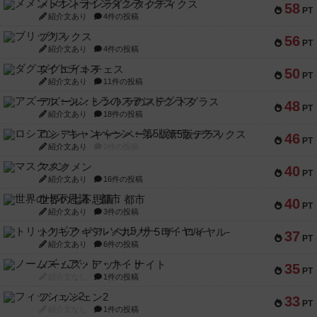
メメントオンラインタクティクス
58
PT
紹介文あり
4件の投稿
ブリックス
56
PT
紹介文あり
4件の投稿
ダグエイトチェス
50
PT
紹介文あり
11件の投稿
アズール：シントラのステンドグラス
48
PT
紹介文あり
18件の投稿
ロシアン・キャンペーン：第5版デラックス
46
PT
紹介文あり
0件の投稿
マスクメン
40
PT
紹介文あり
16件の投稿
世界の七不思議：都市
40
PT
紹介文あり
3件の投稿
トリックギア - ペルソナ5 ザ・ロイヤル-
37
PT
紹介文あり
6件の投稿
ノームズ・アット・ナイト
35
PT
紹介文なし
1件の投稿
フィッシェン2
33
PT
紹介文なし
1件の投稿