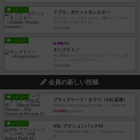
レビュー
ドブル：ポケットモンスター
ルールはいろいろありますが、2枚のカードを比べ
ると一匹だけ同じポケモン...
6日前
の投稿
レビュー
画像付き
キングドミノ
長い間積みゲーになってましたが、プレイしてみ
ました。ちなみに2人プレイ...
7日前
の投稿
会員の新しい投稿
レビュー
ブラッドリーフ：タラワ（ASL拡張）
1996年にHeat of Battle社が出版した『Blood Re...
約1時間前
by Chaco
レビュー
ASL アクションパック#2
1999年にMMP社が出版した『ASL Action Pack
#2』...