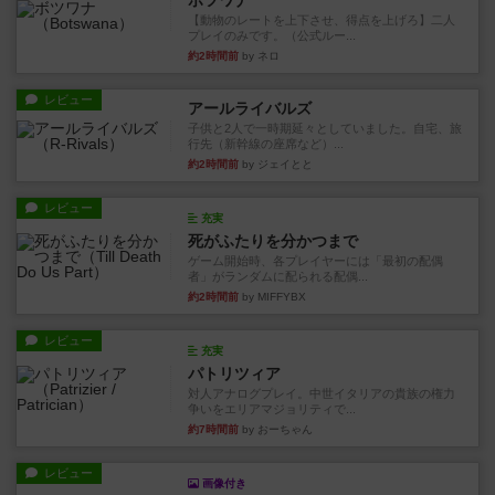
ボツワナ
【動物のレートを上下させ、得点を上げろ】二人
プレイのみです。（公式ルー...
約2時間前
by ネロ
レビュー
アールライバルズ
子供と2人で一時期延々としていました。自宅、旅
行先（新幹線の座席など）...
約2時間前
by ジェイとと
レビュー
充実
死がふたりを分かつまで
ゲーム開始時、各プレイヤーには「最初の配偶
者」がランダムに配られる配偶...
約2時間前
by MIFFYBX
レビュー
充実
パトリツィア
対人アナログプレイ。中世イタリアの貴族の権力
争いをエリアマジョリティで...
約7時間前
by おーちゃん
レビュー
画像付き