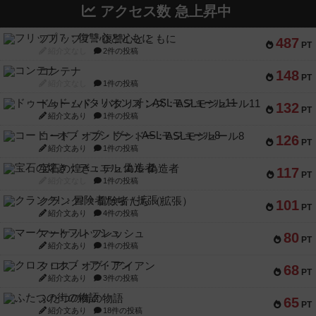
アクセス数 急上昇中
フリップ７：復讐心とともに
487
PT
紹介文なし
2件の投稿
コンテナ
148
PT
紹介文なし
1件の投稿
ドゥームド・バタリオンズ：ASLモジュール11
132
PT
紹介文あり
1件の投稿
コード・オブ・ブシドー：ASLモジュール8
126
PT
紹介文あり
1件の投稿
宝石の煌き：デュエル 偽造者
117
PT
紹介文なし
1件の投稿
クランク! ：冒険者たち（拡張）
101
PT
紹介文あり
4件の投稿
マーケットフレッシュ
80
PT
紹介文あり
1件の投稿
クロス・オブ・アイアン
68
PT
紹介文あり
3件の投稿
ふたつの街の物語
65
PT
紹介文あり
18件の投稿