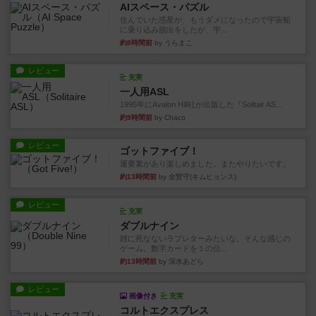
AIスペース・パズル
住んでいた惑星が、もうダメになったので宇宙船
に乗り込み脱出をしたが、宇...
約8時間前
by うらまこ
レビュー
充実
一人用ASL
1995年にAvalon Hill社が出版した『Solitair AS...
約9時間前
by Chaco
レビュー
ゴットファイブ！
運要素があり楽しめました。またやりたいです。
約13時間前
by 金賢守(キムヒョンス)
レビュー
充実
ダブルナイン
雑に死なないラブレターみたいな、そんな感じの
ゲーム。数字カードを１の位...
約13時間前
by 深水あどら
レビュー
画像付き
充実
コルトエクスプレス