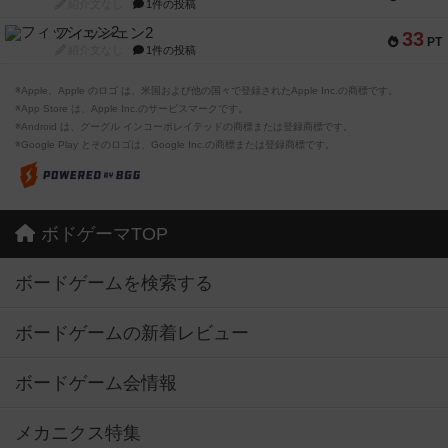
紹介文なし
1件の投稿
フィッシェン2
33
PT
紹介文なし
1件の投稿
※Apple、Apple のロゴ は、米国および他の国々で登録されたApple Inc.の商標です。
※App Store は、Apple Inc.のサービスマークです。
※Android は、グーグル インコーポレイテッドの商標または登録商標です。
※Google Play とそのロゴは、Google Inc.の商標または登録商標です。
ボドゲーマTOP
ボードゲームを検索する
ボードゲームの新着レビュー
ボードゲーム会情報
メカニクス特集