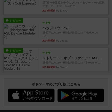
星7軽〜中量級を中心にプレイするゲーマーの感想
です。ボードゲーム会にて...
約14時間前
by おとん
レビュー
充実
ヘッジロウ・ヘル
1987年にAvalon Hill社が出版した『Hedgerow
He...
約16時間前
by Chaco
レビュー
充実
ストリート・オブ・ファイア：ASLデラックスモジュール1
1985年にAvalon Hill社が出版した『Streets of ...
約16時間前
by Chaco
ボドゲーマのアプリ版はこちら