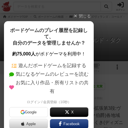
ログイン
閉じる
ボドゲーマTOP
ボードゲームの検索
スターウォーズヴィランズ：コールド・
ボードゲームのプレイ履歴を記録し
て、
スターウォーズヴィランズ：コールド・タク
自分のデータを管理しませんか？
ティクス
1件のレビュー
約75,000人
がボドゲーマを利用中！
遊んだボードゲームを記録する
1
1
トップ
画像
動画
レビュー
カフェ
気になるゲームのレビューを読む
お気に入り作品・所有リストの共
大賢者
139名
3名
0
画像
充実
有
ログイン / 会員登録（10秒）
しっぽ？
ヴィランズのスターウォーズ版の拡張第3段:ヴ
Google
X
ィラン(スローン大提督とドゥーク伯爵)各地域
に自分専用のカードを配置していくき(ディズニ
Apple
Facebook