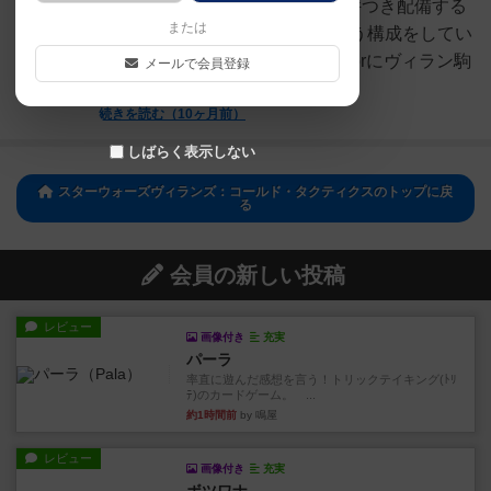
ーのマレフィセントの呪いに条件つき配備する
または
感じです)世界を支配しようという構成をしてい
ます。前作同様に4つの地域sectorにヴィラン駒
メールで会員登録
を動か...
続きを読む（10ヶ月前）
しばらく表示しない
スターウォーズヴィランズ：コールド・タクティクスのトップに戻
る
会員の新しい投稿
レビュー
画像付き
充実
パーラ
率直に遊んだ感想を言う！トリックテイキング(ﾄﾘ
ﾃ)のカードゲーム。 ...
約1時間前
by 鳴屋
レビュー
画像付き
充実