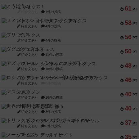
とうほうの！
61
PT
紹介文なし
1件の投稿
メメントオンラインタクティクス
58
PT
紹介文あり
4件の投稿
ブリックス
56
PT
紹介文あり
4件の投稿
ダグエイトチェス
50
PT
紹介文あり
11件の投稿
アズール：シントラのステンドグラス
48
PT
紹介文あり
18件の投稿
ロシアン・キャンペーン：第5版デラックス
46
PT
紹介文あり
0件の投稿
マスクメン
40
PT
紹介文あり
16件の投稿
世界の七不思議：都市
40
PT
紹介文あり
3件の投稿
トリックギア - ペルソナ5 ザ・ロイヤル-
37
PT
紹介文あり
6件の投稿
ノームズ・アット・ナイト
35
PT