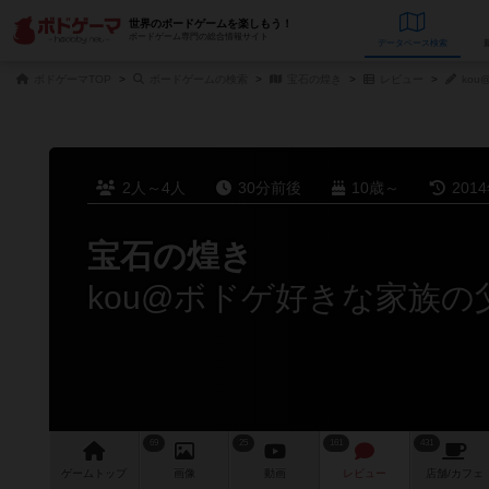
世界のボードゲームを楽しもう！
ボードゲーム専門の総合情報サイト
データベース
検
ボドゲーマTOP
ボードゲームの検索
宝石の煌き
レビュー
ko
2人～4人
30分前後
10歳～
201
宝石の煌き
kou@ボドゲ好きな家族
69
25
161
431
ゲーム
トップ
画像
動画
レビュー
店舗/
カフェ