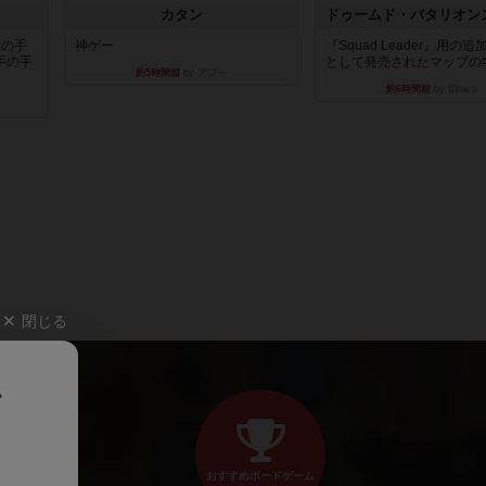
カタン
枚の手
神ゲー
『Squad Leader』用の
手の手
として発売されたマップの#9.
約5時間前
by アプー
約6時間前
by Chaco
閉じる
、
おすすめボードゲーム