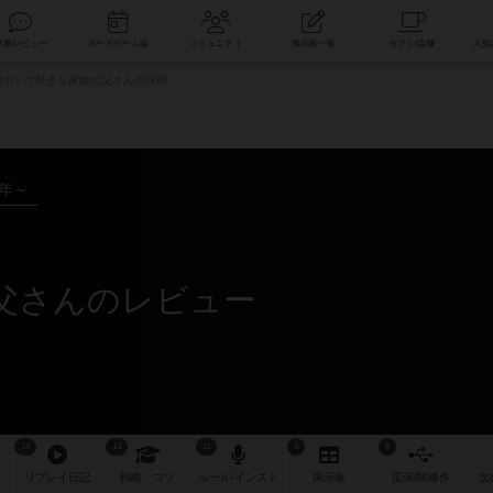
索
新着レビュー
ボードゲーム会
コミュニティ
掲示板一覧
u@ボドゲ好きな家族の父さんの投稿
4年～
の父さんのレビュー
19
13
11
9
8
リプレイ
日記
戦略
・コツ
ルール
/インスト
掲示板
拡張/関連
作
次