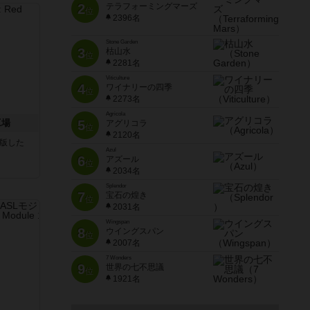
2
テラフォーミングマーズ
位
2396名
Stone Garden
3
枯山水
位
2281名
Viticulture
4
ワイナリーの四季
位
2273名
Agricola
工場
5
アグリコラ
位
2120名
が出版した
Azul
6
アズール
位
2034名
Splendor
7
宝石の煌き
位
2031名
Wingspan
8
ウイングスパン
位
2007名
7 Wonders
9
世界の七不思議
位
1921名