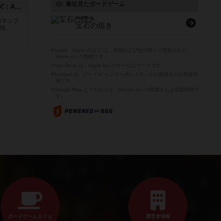
最近見たボードゲーム
ドゥームド・バタリオンズ：ASLモジュール11
Splendor
追加マップ
宝石の煌き
..
※Apple、Apple のロゴ は、米国および他の国々で登録された
Apple Inc.の商標です。
※App Store は、Apple Inc.のサービスマークです。
※Android は、グーグル インコーポレイテッドの商標または登録商
標です。
※Google Play とそのロゴは、Google Inc.の商標または登録商標で
す。
ボードゲームカフェ
運営者情報