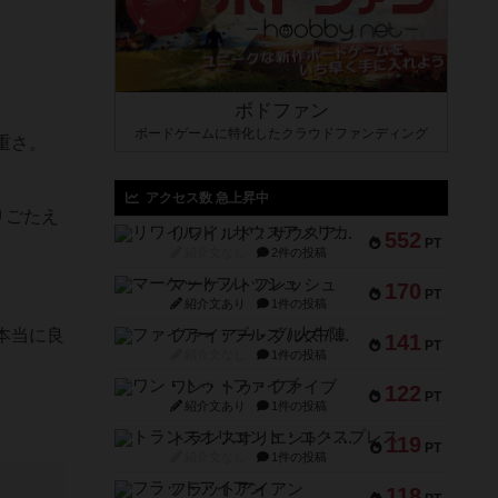
ボドファン
ボードゲームに特化したクラウドファンディング
重さ。
アクセス数 急上昇中
りごたえ
リワイルド：サウスアメリカ
552
PT
紹介文なし
2件の投稿
マーケットフレッシュ
170
PT
紹介文あり
1件の投稿
本当に良
ファイアー・ブルズ / 火牛陣
141
PT
紹介文なし
1件の投稿
ワン・トゥ・ファイブ
122
PT
紹介文あり
1件の投稿
トランスオリエント・エクスプレス
119
PT
紹介文なし
1件の投稿
フラットアイアン
118