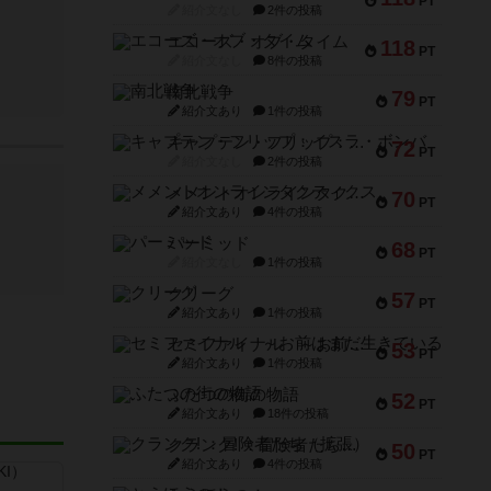
PT
紹介文なし
2件の投稿
エコーズ・オブ・タイム
118
PT
紹介文なし
8件の投稿
南北戦争
79
PT
紹介文あり
1件の投稿
キャプテン・フリップ：イスラ・ボンバ
72
PT
紹介文なし
2件の投稿
メメントオンラインタクティクス
70
PT
紹介文あり
4件の投稿
パーミッド
68
PT
紹介文なし
1件の投稿
クリーグ
57
PT
紹介文あり
1件の投稿
セミファイナル ～お前はまだ生きている～
53
PT
紹介文あり
1件の投稿
ふたつの街の物語
52
PT
紹介文あり
18件の投稿
クランク! ：冒険者たち（拡張）
50
PT
紹介文あり
4件の投稿