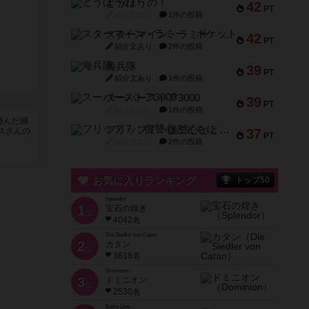
とうほうの！
42
PT
紹介文なし
1件の投稿
スターマイン・ラミー ポケット
42
PT
紹介文あり
2件の投稿
海兵隊
39
PT
紹介文あり
1件の投稿
スーパーストア3000
39
PT
紹介文なし
1件の投稿
遊んだ感
フリップ７：復讐心とともに
スさんの
37
PT
紹介文なし
2件の投稿
お気に入りランキング
トップ50
Splendor
1
宝石の煌き
位
4042名
Die Siedler von Catan
2
カタン
位
3618名
Dominion
3
ドミニオン
位
2530名
Battle Line