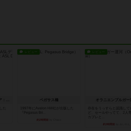
レビュー
レビュー
ストリート・オブ・ファイア：ASLデラックスモジュール1
ペガサス橋
オラニエンブルガー
版した
1997年にAvalon Hill社が出版した
存在をうっすらと認識して
『Pegasus Bri...
ど、セールやってて、2人
カプレと...
約2時間前
by Chaco
約3時間前
by みいやん