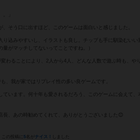
。。」
が、そう口に出すほど、このゲームは面白いと感じました。
入り込みやすいし、イラストも良し。チップも手に馴染むいい
の量がマッチしてないってことですね。）
が変わることにより、2人から4人、どんな人数で遊ぶ時も、や
でも、我が家ではリプレイ性の多い良ゲームです。
しています。何十年も愛されるだろう、このゲームに会えて、
店長、あの時勧めてくれて、ありがとうございました😊
この投稿に
5
名が
ナイス！
しました