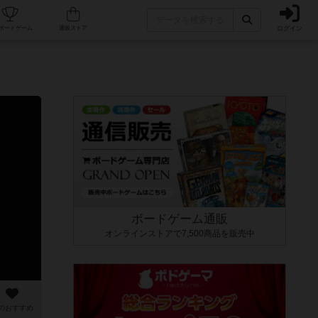
ログイン
カフェ/店舗
人気ボードゲーム
通販ストア
ボードゲーム通販
オンラインストアで7,500商品を販売中
のおすすめ