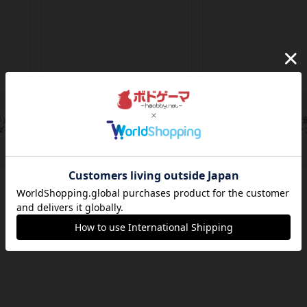
イグゾースト
喫茶ヒトイキ
半）4人
※家族（娘8歳、妻）3人でプレイし
※家族（妻、娘8歳）3人で
ダイス
た感想になります。ルールはシンプ
想になりますコスメボック
ル。...
処女...
4年以上前
の投稿
4年以上前
の投稿