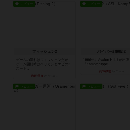
レビュー
レビュー
フィッシェン2
パイパー戦闘団2
ゲームの流れはフィッシェンだが、
1996年にAvalon Hill社が出
ゲーム開始時はペリカンとエビの2
『Kampfgruppe...
スート...
約3時間前
by Chaco
約3時間前
by うらまこ
レビュー
レビュー