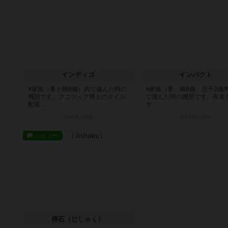
インディゴ
インパクト
※家族（妻と娘8歳）内で遊んだ時の
※家族（妻、娘8歳、息子2歳
感想です。クニツィア博士のタイル
で遊んだ時の感想です。有名
配置...
ゲ...
約4年前
の投稿
約4年前
の投稿
レビュー
侍石（じしゃく）