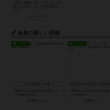
※家族（娘8歳、妻）とプレイした感
想になります。ルール自体は簡単。
自分...
4年以上前
の投稿
会員の新しい投稿
レビュー
レビュー
ヘッジロウ・ヘル
1987年にAvalon Hill社が出版した
1985年にAvalon Hill社が出
『Hedgerow He...
『Streets of ...
約2時間前
by Chaco
約2時間前
by Chaco