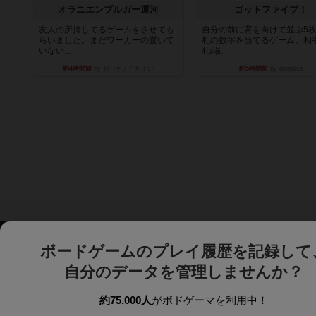
オラニエンブルガー運河
ゴットファイブ！
友人の所持してるゲームをさせても
自分の前に背を向けて並ぶ5
らいました。まだワーカーの置いて
札の数字を当てるゲーム。相
いない...
札/場...
約4時間前
by おっちょこちょい
約5時間前
by daisdice
ボードゲームのプレイ履歴を記録して
自分のデータを管理しませんか？
約75,000人
がボドゲーマを利用中！
ボドゲーマTOP
ボードゲーム通販