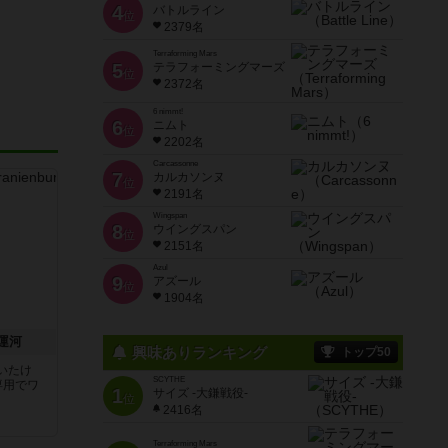
4
バトルライン
位
2379名
Terraforming Mars
5
テラフォーミングマーズ
位
2372名
6 nimmt!
6
ニムト
位
2202名
Carcassonne
7
カルカソンヌ
位
2191名
Wingspan
8
ウイングスパン
位
2151名
Azul
9
アズール
位
1904名
運河
興味ありランキング
トップ50
いたけ
SCYTHE
専用でワ
1
サイズ -大鎌戦役-
位
2416名
Terraforming Mars