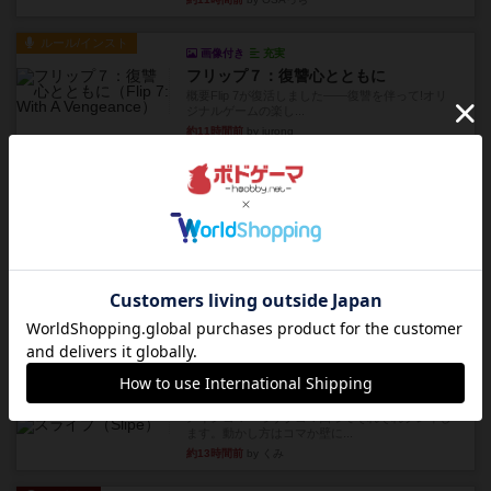
ルール/インスト
画像付き
充実
フリップ７：復讐心とともに
概要Flip 7が復活しました――復讐を伴って!オリ
ジナルゲームの楽し...
約11時間前
by jurong
レビュー
アズール：シントラのステンドグラス
大好きなアズールシリーズ。ステンドグラスを作
っていきます✨1部より自由...
約12時間前
by しんたろ
レビュー
エクスペディション：世界を巡る冒険
クラマー氏の不朽の名作。新しいボードゲームほ
どおもしろいはず？いいえ。...
約12時間前
by 田中昌平
レビュー
スライプ
メインコマ一つサブコマ四つでそれぞれプレイし
ます。動かし方はコマか壁に...
約13時間前
by くみ