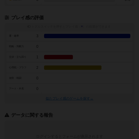
プレイ感の評価
トグルスイッチを押すとプレイ感（
※
）の投票ができます
3
運・確率
0
戦略・判断力
1
交渉・立ち回り
2
心理戦・ブラフ
0
攻防・戦闘
0
アート・外見
似たプレイ感のゲームを探す→
データに関する報告
ログインするとフォームが表示されます