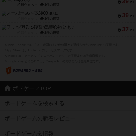
39
PT
紹介文あり
1件の投稿
スーパーストア3000
39
PT
紹介文なし
1件の投稿
フリップ７：復讐心とともに
37
PT
紹介文なし
2件の投稿
※Apple、Apple のロゴ は、米国および他の国々で登録されたApple Inc.の商標です。
※App Store は、Apple Inc.のサービスマークです。
※Android は、グーグル インコーポレイテッドの商標または登録商標です。
※Google Play とそのロゴは、Google Inc.の商標または登録商標です。
ボドゲーマTOP
ボードゲームを検索する
ボードゲームの新着レビュー
ボードゲーム会情報