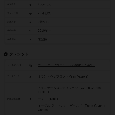
2人～5人
参加人数
20分前後
プレイ時間
9歳から
対象年齢
2010年～
発売時期
未登録
参考価格
クレジット
ヴラーダ・フヴァチル（Vlaada Chvátil）
ゲームデザイン
ミラン・ヴァブロン（Milan Vavroň）
アートワーク
チェコゲームズエディション（Czech Games
Edition）
ディノ（Dino）
関連企業/団体
イーグル-グリフォン・ゲームズ（Eagle-Gryphon
Games）