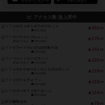
アクセス数 急上昇中
リワイルド：サウスアメリカ
552
PT
紹介文なし
2件の投稿
マーケットフレッシュ
170
PT
紹介文あり
1件の投稿
ファイアー・ブルズ / 火牛陣
141
PT
紹介文なし
1件の投稿
ワン・トゥ・ファイブ
122
PT
紹介文あり
1件の投稿
トランスオリエント・エクスプレス
119
PT
紹介文なし
1件の投稿
フラットアイアン
118
PT
紹介文なし
2件の投稿
エコーズ・オブ・タイム
118
PT
紹介文なし
8件の投稿
南北戦争
79
PT