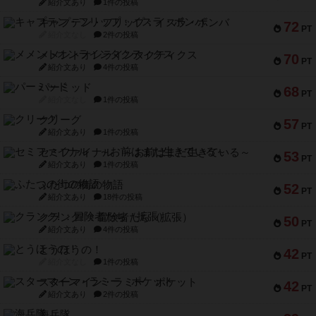
紹介文あり
1件の投稿
キャプテン・フリップ：イスラ・ボンバ
72
PT
紹介文なし
2件の投稿
メメントオンラインタクティクス
70
PT
紹介文あり
4件の投稿
パーミッド
68
PT
紹介文なし
1件の投稿
クリーグ
57
PT
紹介文あり
1件の投稿
セミファイナル ～お前はまだ生きている～
53
PT
紹介文あり
1件の投稿
ふたつの街の物語
52
PT
紹介文あり
18件の投稿
クランク! ：冒険者たち（拡張）
50
PT
紹介文あり
4件の投稿
とうほうの！
42
PT
紹介文なし
1件の投稿
スターマイン・ラミー ポケット
42
PT
紹介文あり
2件の投稿
海兵隊