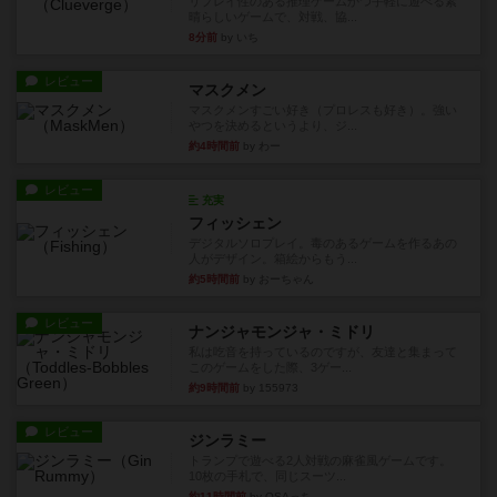
リプレイ性のある推理ゲームかつ手軽に遊べる素
晴らしいゲームで、対戦、協...
8分前
by いち
レビュー
マスクメン
マスクメンすごい好き（プロレスも好き）。強い
やつを決めるというより、ジ...
約4時間前
by わー
レビュー
充実
フィッシェン
デジタルソロプレイ。毒のあるゲームを作るあの
人がデザイン。箱絵からもう...
約5時間前
by おーちゃん
レビュー
ナンジャモンジャ・ミドリ
私は吃音を持っているのですが、友達と集まって
このゲームをした際、3ゲー...
約9時間前
by 155973
レビュー
ジンラミー
トランプで遊べる2人対戦の麻雀風ゲームです。
10枚の手札で、同じスーツ...
約11時間前
by OSAっち