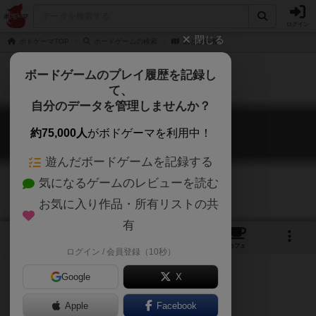
ログイン
閉じる
ボドゲーマTOP
ボードゲームの検索
鼠と密告者
ボードゲームのプレイ履歴を記録し
て、
自分のデータを管理しませんか？
鼠と密告者
約75,000人
がボドゲーマを利用中！
Sneaks & Snitches
遊んだボードゲームを記録する
気になるゲームのレビューを読む
お気に入り作品・所有リストの共
有
2
5
トップ
画像
動画
レビュー
カフェ
ログイン / 会員登録（10秒）
Google
X
Apple
ご協力ください
Facebook