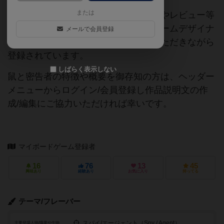
または
当サイトに掲載されている作品説明文やレビュー等
の情報は、ボドゲーマ運営事務局・ゲームデザイナ
メールで会員登録
ーご本人様・有志の皆様にご協力をいただきながら
登録されています。
しばらく表示しない
鼠と密告者の特徴や概要を御存知の方は、ヘッダー
メニューからログイン/会員登録し作品説明文の作
成/編集にご協力いただければ幸いです。
マイボードゲーム登録者
16
76
13
45
興味あり
経験あり
お気に入り
持ってる
テーマ/フレーバー
スパイ/エージェント（Spy / Agent）
主要登場人物/職業や生物