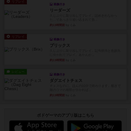
リプレイ
画像付き
リーダーズ
久しぶりに取り出してプレイ。詰めきれなかっ
た…であっさり追い込まれて負...
約13時間前
by くみ
リプレイ
画像付き
ブリックス
久しぶりに取り出してプレイ。記号担当と色担当
に分かれてプレイ。あかんか...
約13時間前
by くみ
レビュー
画像付き
ダグエイトチェス
チェスなのに、ほんの10分で終わります。動きで
敵のコマの種類が分かれば...
約13時間前
by くみ
ボドゲーマのアプリ版はこちら