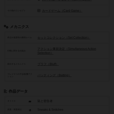
カードゲーム（Card Game）
その他のコンセプト
メカニクス
セットコレクション（Set Collection）
得点や資源等の獲得ルール
アクション事前決定（Simultaneous Action
行動に関する仕組み
Selection）
ブラフ（Bluff）
頻出するメカニクス
プレイヤーの干渉/影響アク
バッティング（Batting）
ション
作品データ
鼠と密告者
タイトル
Sneaks & Snitches
原題・英題表記