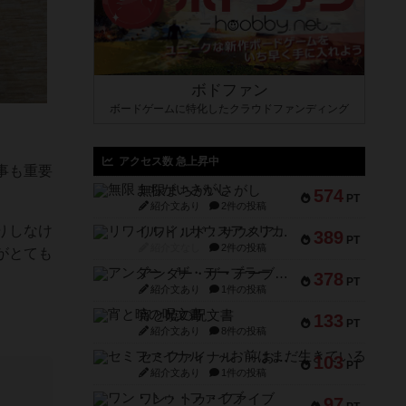
ボドファン
ボードゲームに特化したクラウドファンディング
アクセス数 急上昇中
事も重要
無限まちがいさがし
574
PT
紹介文あり
2件の投稿
りしなけ
リワイルド：サウスアメリカ
389
PT
紹介文なし
2件の投稿
がとても
アンダー・ザ・テーブラー
378
PT
紹介文あり
1件の投稿
宵と暁の呪文書
133
PT
紹介文あり
8件の投稿
セミファイナル ～お前はまだ生きている～
103
PT
紹介文あり
1件の投稿
ワン・トゥ・ファイブ
97