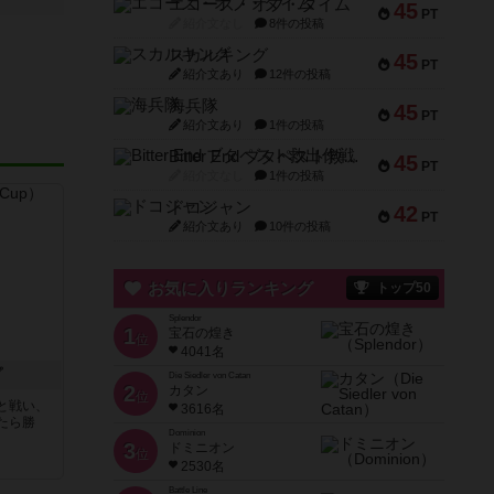
エコーズ・オブ・タイム
45
PT
紹介文なし
8件の投稿
スカルキング
45
PT
紹介文あり
12件の投稿
海兵隊
45
PT
紹介文あり
1件の投稿
Bitter End ブタペスト救出作戦
45
PT
紹介文なし
1件の投稿
ドコジャン
42
PT
紹介文あり
10件の投稿
お気に入りランキング
トップ50
Splendor
1
宝石の煌き
位
4041名
プ
Die Siedler von Catan
2
カタン
位
と戦い、
3616名
たら勝
Dominion
3
ドミニオン
位
2530名
Battle Line