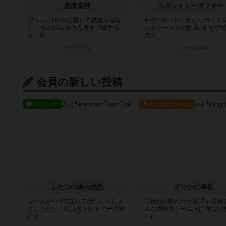
悪魔崇拝
スポットミーガファー
ソウルとHPを消費して悪魔を召喚
4×4のボードに色んなポーズ
し、先に10点分の悪魔を召喚する
いるサーカスの団員4名を配
か、相...
穴の...
19日前
の投稿
30日前
の投稿
会員の新しい投稿
レビュー
ルール/インスト
ふたつの街の物語
ざりかに将棋
タイルを4×4で並べて街づくりしま
３種類の駒だけが登場する超
す。ただし、街は各プレイヤーの間
ルな将棋系ゲーム入門作品です
にあ...
＾)...