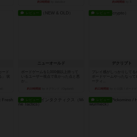
約3時間前
by daisdice
約4時間前
by S
レビュー
レビュー
ニューオールド
デクリプト
カード
ボードゲームを1,000個以上持って
プレイ感がしっかりしてる
」 状
いるユーザー視点で良かった点と悪
ボードゲームやったなって
か...
ーティ...
nd）
約10時間前
by オグランド（Oguland）
約11時間前
by ヒロ(新！ボードゲ
レビュー
レビュー