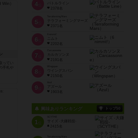
4
バトルライン
位
2378名
Terraforming Mars
5
テラフォーミングマーズ
位
2371名
6 nimmt!
6
ニムト
位
2202名
Carcassonne
ン
7
カルカソンヌ
位
2191名
取ってい
Wingspan
の手札や
8
ウイングスパン
位
2150名
Azul
9
アズール
位
1903名
興味ありランキング
トップ50
SCYTHE
1
サイズ -大鎌戦役-
位
2415名
Terraforming Mars