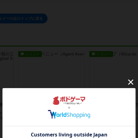
ルドーの丘のトップに戻る
レビュー
レビュー
コンペテレ ～ジェレミア魔法学校の工房～
エージェントアベニュー
ウィザーズカッ
ボード
カードを使った双六のようなゲー
自分のデッキを作って相手
の能力
ム。先に相手の駒に追いつくか追い
先に相手のデッキを無くし
越した方...
ち。先に...
19日前
の投稿
19日前
の投稿