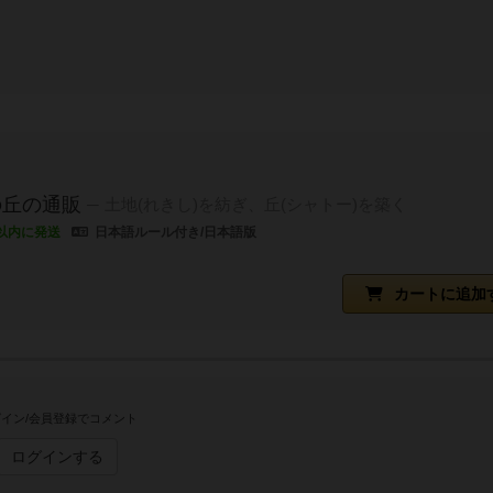
の丘の通販
土地(れきし)を紡ぎ、丘(シャトー)を築く
以内に発送
日本語ルール付き/日本語版
カートに追加
イン/会員登録でコメント
ログインする