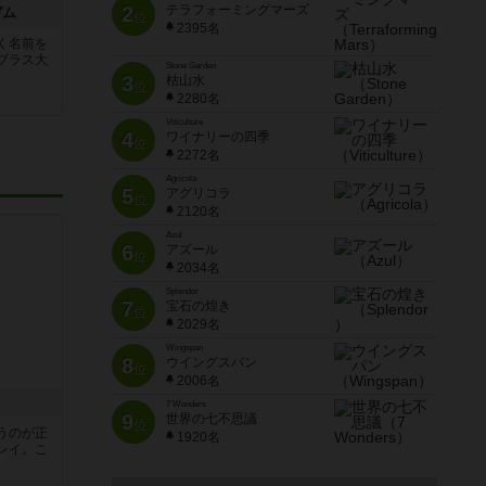
2
テラフォーミングマーズ
ガム
位
2395名
く名前を
ブラス大
Stone Garden
3
枯山水
位
2280名
Viticulture
4
ワイナリーの四季
位
2272名
Agricola
5
アグリコラ
位
2120名
Azul
6
アズール
位
2034名
Splendor
7
宝石の煌き
位
2029名
Wingspan
8
ウイングスパン
位
2006名
7 Wonders
9
世界の七不思議
位
うのが正
1920名
レイ。こ