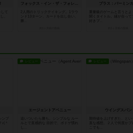
！
フォックス・イン・ザ・フォレスト
ブラス：バーミン
をして
2人用のトリックテイキング。1ラウ
重量級のゲームと言うとよ
置し、
ンド13ターン、カードを出し合い、
聞くタイトル。縁が合って
勝...
好きプ...
約1ヶ月前
の投稿
約1ヶ月前
の投稿
レビュー
レビュー
エージェントアベニュー
ウイングスパン
シンプ
追いついたら勝ち。シンプルな ルー
期待値を上げすぎた、とい
♪(＾
ルとで直感的な 目的で、ボドゲ慣れ
直な感想。２人で何度かプ
し...
こでも...