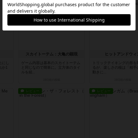
レビュー
レビュー
スカイトーテム：大亀の顕現
ヒットアンドウィ
上にし
ゲーム内容は基本のスカイトーテム
トリックテイキングの形を
れか1
と同じなので簡単に。立方体のタイ
るが、楽しさの核は「相手
ルを組...
動きに...
19日前
の投稿
19日前
の投稿
レビュー
レビュー