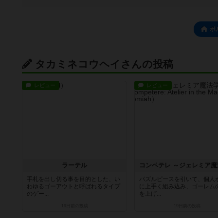
ボ
タカミネコウヘイさんの投稿
レビュー
レビュー
ラーテル
手札を出し切る事を目的とした、い
パズルピースを引いて、個人
わゆるゴーアウトと呼ばれるタイプ
に上手く組み込み、ゴーレム
のゲー...
を上げ...
19日前
の投稿
19日前
の投稿