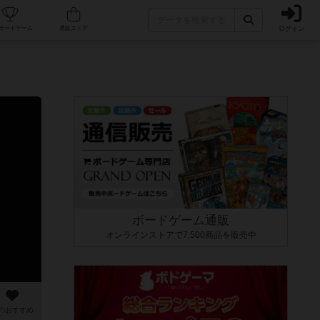
ログイン
カフェ/店舗
人気ボードゲーム
通販ストア
ボードゲーム通販
オンラインストアで7,500商品を販売中
のおすすめ