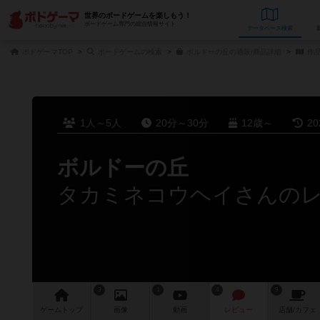
世界のボードゲームを楽しもう！
ボードゲーム専門の総合情報サイト
データベース
検
ボドゲーマTOP
ボードゲームの検索
ボルドーの丘の通販/商品詳細
作
1人～5人
20分～30分
12歳～
2
ボルドーの丘
タカミネコウヘイさんの
3
1
4
9
ゲーム
トップ
画像
動画
レビュー
店舗/
カフェ