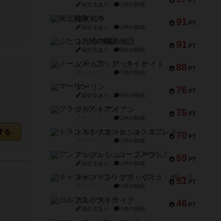
PT
紹介文あり
1件の投稿
南北戦争
91
PT
紹介文あり
1件の投稿
ふたつの城の物語
91
PT
紹介文あり
6件の投稿
ノームズ・アット・ナイト
88
PT
紹介文なし
1件の投稿
マーリン
76
PT
紹介文あり
6件の投稿
フラットアイアン
75
PT
紹介文なし
2件の投稿
する
トランスオリエント・エクスプレス
70
PT
紹介文なし
1件の投稿
アンブッシュ！：ムーブアウト！
59
PT
紹介文あり
1件の投稿
キャプテン・フリップ：イスラ・ボンバ
51
PT
紹介文なし
2件の投稿
ガルフストライク
46
PT
紹介文あり
1件の投稿