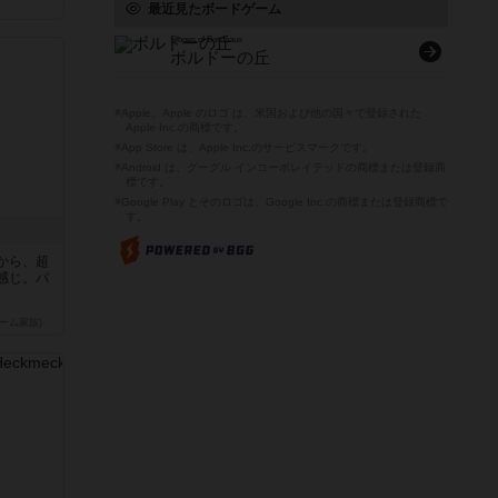
最近見たボードゲーム
Slopes of Bordeaux
ボルドーの丘
※Apple、Apple のロゴ は、米国および他の国々で登録された
Apple Inc.の商標です。
※App Store は、Apple Inc.のサービスマークです。
※Android は、グーグル インコーポレイテッドの商標または登録商
標です。
※Google Play とそのロゴは、Google Inc.の商標または登録商標で
す。
から、超
感じ。パ
ーム家族)