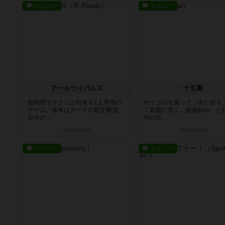
レビュー
レビュー
アールライバルズ
十五賽
短時間でサクッと出来る2人専用の
サイコロを振って、出た目を
ゲーム。基本はカードの数字勝負。
て碁盤に置く。縦横斜め、ど
自分の...
列の合...
19日前
の投稿
19日前
の投稿
レビュー
レビュー