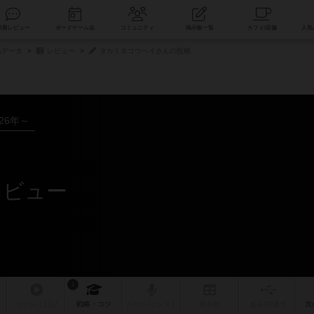
索
新着レビュー
ボードゲーム会
コミュニティ
掲示板一覧
品データ
レビュー
タカミネコウヘイさんの投稿
026年～
レビュー
1
リプレイ
日記
戦略
・コツ
ルール
/インスト
掲示板
拡張/関連
作
次