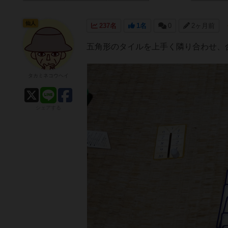
仙人
237名
1名
0
2ヶ月前
五角形のタイルを上手く隣り合わせ、
タカミネコウヘイ
シェアする