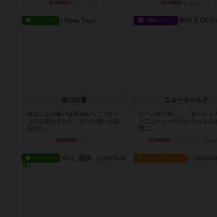
約3時間前
by ジェイとと
約3時間前
by あんちっく
レビュー
戦略やコツ
街コロ通
ニューオールド
街コロとの違いは初めから二つサイ
ゲーム終了時に、「オールド
コロを振れるなど、少しの違いはあ
とニューカードのどちらもある
るけれ...
態に...
約9時間前
by くみ
約10時間前
by オグランド（Ogula
レビュー
ルール/インスト