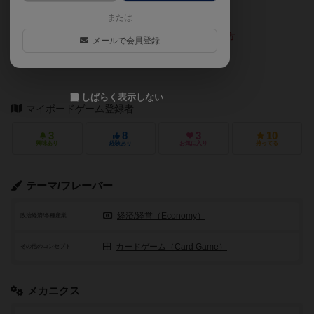
る。
または
上記文章の執筆にご協力くださった方
メールで会員登録
TANAKA (datetsu)
しばらく表示しない
マイボードゲーム登録者
3
8
3
10
興味あり
経験あり
お気に入り
持ってる
テーマ/フレーバー
経済/経営（Economy）
政治経済/各種産業
カードゲーム（Card Game）
その他のコンセプト
メカニクス