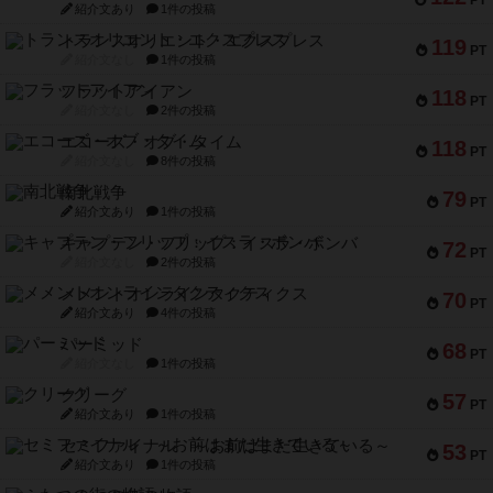
PT
紹介文あり
1件の投稿
トランスオリエント・エクスプレス
119
PT
紹介文なし
1件の投稿
フラットアイアン
118
PT
紹介文なし
2件の投稿
エコーズ・オブ・タイム
118
PT
紹介文なし
8件の投稿
南北戦争
79
PT
紹介文あり
1件の投稿
キャプテン・フリップ：イスラ・ボンバ
72
PT
紹介文なし
2件の投稿
メメントオンラインタクティクス
70
PT
紹介文あり
4件の投稿
パーミッド
68
PT
紹介文なし
1件の投稿
クリーグ
57
PT
紹介文あり
1件の投稿
セミファイナル ～お前はまだ生きている～
53
PT
紹介文あり
1件の投稿