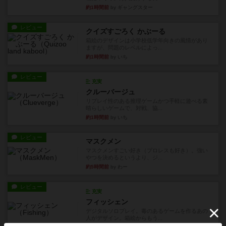
約1時間前
by ギャングスター
レビュー
クイズすごろく かぶーる
箱絵のデザインは小学校低学年向きの風情があり
ますが、問題のレベルによっ...
約1時間前
by いち
レビュー
充実
クルーバージュ
リプレイ性のある推理ゲームかつ手軽に遊べる素
晴らしいゲームで、対戦、協...
約1時間前
by いち
レビュー
マスクメン
マスクメンすごい好き（プロレスも好き）。強い
やつを決めるというより、ジ...
約5時間前
by わー
レビュー
充実
フィッシェン
デジタルソロプレイ。毒のあるゲームを作るあの
人がデザイン。箱絵からもう...