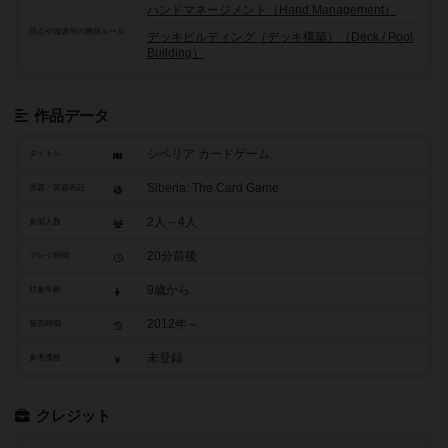
ハンドマネージメント（Hand Management）
得点や資源等の獲得ルール
デッキビルディング（デッキ構築）（Deck / Pool
Building）
作品データ
シベリア カードゲーム
タイトル
Siberia: The Card Game
原題・英題表記
2人～4人
参加人数
20分前後
プレイ時間
9歳から
対象年齢
2012年～
発売時期
未登録
参考価格
クレジット