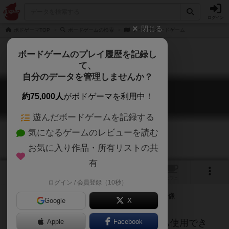
ログイン
閉じる
ボドゲーマTOP
ボードゲームの検索
シベリア カードゲーム
ボードゲームのプレイ履歴を記録し
て、
自分のデータを管理しませんか？
シベリア カードゲーム
約75,000人
がボドゲーマを利用中！
Siberia: The Card Game
遊んだボードゲームを記録する
気になるゲームのレビューを読む
お気に入り作品・所有リストの共
有
2
トップ
画像
動画
レビュー
カフェ
ログイン / 会員登録（10秒）
Google
X
シベリア(ボードゲーム)の拡張としても使用でき
Apple
Facebook