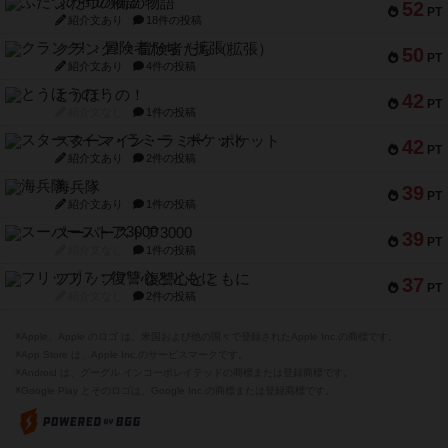
ふたつの街の物語
52
PT
紹介文あり
18件の投稿
クランク! ：冒険者たち（拡張）
50
PT
紹介文あり
4件の投稿
とうほうの！
42
PT
紹介文なし
1件の投稿
スターマイン・ラミー ポケット
42
PT
紹介文あり
2件の投稿
海兵隊
39
PT
紹介文あり
1件の投稿
スーパーストア3000
39
PT
紹介文なし
1件の投稿
フリップ７：復讐心とともに
37
PT
紹介文なし
2件の投稿
※Apple、Apple のロゴ は、米国および他の国々で登録されたApple Inc.の商標です。
※App Store は、Apple Inc.のサービスマークです。
※Android は、グーグル インコーポレイテッドの商標または登録商標です。
※Google Play とそのロゴは、Google Inc.の商標または登録商標です。