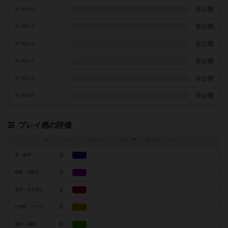
-
非公開
6点の人
-
非公開
5点の人
-
非公開
4点の人
-
非公開
3点の人
-
非公開
2点の人
-
非公開
1点の人
プレイ感の評価
トグルスイッチを押すとプレイ感（
※
）の投票ができます
0
運・確率
0
戦略・判断力
0
交渉・立ち回り
0
心理戦・ブラフ
0
攻防・戦闘