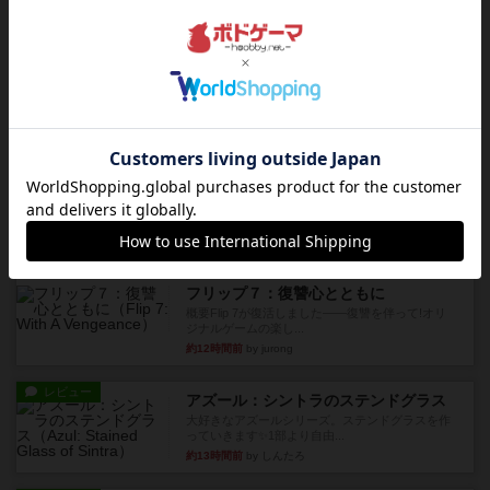
約7時間前
by おーちゃん
レビュー
ナンジャモンジャ・ミドリ
私は吃音を持っているのですが、友達と集まって
このゲームをした際、3ゲー...
約10時間前
by 155973
レビュー
ジンラミー
トランプで遊べる2人対戦の麻雀風ゲームです。
10枚の手札で、同じスーツ...
約12時間前
by OSAっち
ルール/インスト
画像付き
充実
フリップ７：復讐心とともに
概要Flip 7が復活しました――復讐を伴って!オリ
ジナルゲームの楽し...
約12時間前
by jurong
レビュー
アズール：シントラのステンドグラス
大好きなアズールシリーズ。ステンドグラスを作
っていきます✨1部より自由...
約13時間前
by しんたろ