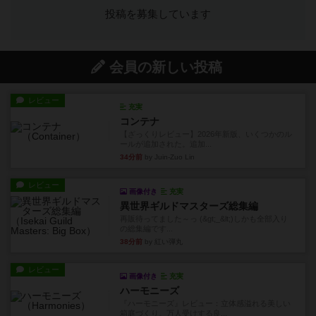
投稿を募集しています
会員の新しい投稿
レビュー
充実
コンテナ
【ざっくりレビュー】2026年新版、いくつかのル
ールが追加された。追加...
34分前
by Juin-Zuo Lin
レビュー
画像付き
充実
異世界ギルドマスターズ総集編
再販待ってました～っ (&gt;_&lt;)しかも全部入り
の総集編です...
38分前
by 紅い弾丸
レビュー
画像付き
充実
ハーモニーズ
『ハーモニーズ』レビュー：立体感溢れる美しい
箱庭づくり。万人受けする良...