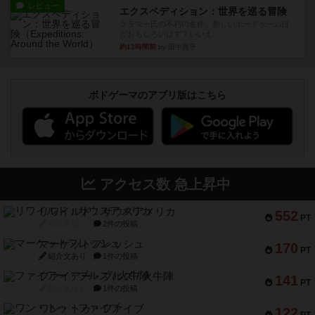
レビュー
エクスペディション：世界を巡る冒険
クラマー氏の不朽の名作。新しいボードゲームほ
どおもしろいはず？いいえ。...
約13時間前
by 田中昌平
ボドゲーマのアプリ版はこちら
アクセス数 急上昇中
リワイルド：サウスアメリカ
552
PT
紹介文なし
2件の投稿
マーケットフレッシュ
170
PT
紹介文あり
1件の投稿
ファイアー・ブルズ / 火牛陣
141
PT
紹介文なし
1件の投稿
ワン・トゥ・ファイブ
122