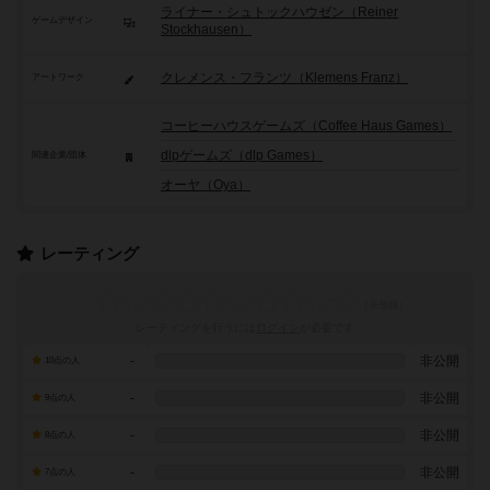
ライナー・シュトックハウゼン（Reiner
ゲームデザイン
Stockhausen）
クレメンス・フランツ（Klemens Franz）
アートワーク
コーヒーハウスゲームズ（Coffee Haus Games）
dlpゲームズ（dlp Games）
関連企業/団体
オーヤ（Oya）
レーティング
レーティングを行うには
ログイン
が必要です
-
非公開
10点の人
-
非公開
9点の人
-
非公開
8点の人
-
非公開
7点の人