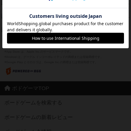
海兵隊
39
PT
紹介文あり
1件の投稿
スーパーストア3000
39
PT
紹介文なし
1件の投稿
フリップ７：復讐心とともに
37
PT
紹介文なし
2件の投稿
※Apple、Apple のロゴ は、米国および他の国々で登録されたApple Inc.の商標です。
※App Store は、Apple Inc.のサービスマークです。
※Android は、グーグル インコーポレイテッドの商標または登録商標です。
※Google Play とそのロゴは、Google Inc.の商標または登録商標です。
ボドゲーマTOP
ボードゲームを検索する
ボードゲームの新着レビュー