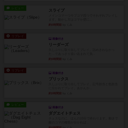
レビュー
スライプ
メインコマ一つサブコマ四つでそれぞれプレイし
ます。動かし方はコマか壁に...
約5時間前
by くみ
リプレイ
画像付き
リーダーズ
久しぶりに取り出してプレイ。詰めきれなかっ
た…であっさり追い込まれて負...
約5時間前
by くみ
リプレイ
画像付き
ブリックス
久しぶりに取り出してプレイ。記号担当と色担当
に分かれてプレイ。あかんか...
約5時間前
by くみ
レビュー
画像付き
ダグエイトチェス
チェスなのに、ほんの10分で終わります。動きで
敵のコマの種類が分かれば...
約5時間前
by くみ