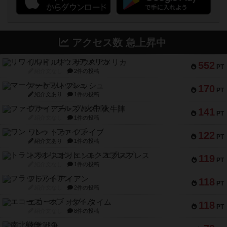
アクセス数 急上昇中
リワイルド：サウスアメリカ
552
PT
紹介文なし
2件の投稿
マーケットフレッシュ
170
PT
紹介文あり
1件の投稿
ファイアー・ブルズ / 火牛陣
141
PT
紹介文なし
1件の投稿
ワン・トゥ・ファイブ
122
PT
紹介文あり
1件の投稿
トランスオリエント・エクスプレス
119
PT
紹介文なし
1件の投稿
フラットアイアン
118
PT
紹介文なし
2件の投稿
エコーズ・オブ・タイム
118
PT
紹介文なし
8件の投稿
南北戦争