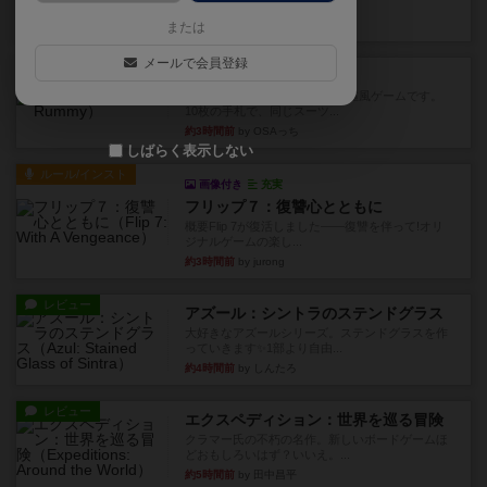
このゲームをした際、3ゲー...
約2時間前
by 155973
または
メールで会員登録
レビュー
ジンラミー
トランプで遊べる2人対戦の麻雀風ゲームです。
10枚の手札で、同じスーツ...
約3時間前
by OSAっち
しばらく表示しない
ルール/インスト
画像付き
充実
フリップ７：復讐心とともに
概要Flip 7が復活しました――復讐を伴って!オリ
ジナルゲームの楽し...
約3時間前
by jurong
レビュー
アズール：シントラのステンドグラス
大好きなアズールシリーズ。ステンドグラスを作
っていきます✨1部より自由...
約4時間前
by しんたろ
レビュー
エクスペディション：世界を巡る冒険
クラマー氏の不朽の名作。新しいボードゲームほ
どおもしろいはず？いいえ。...
約5時間前
by 田中昌平