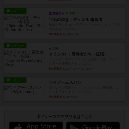
レビュー
画像付き
充実
宝石の煌き：デュエル 偽造者
筆者が最も好きな2人用ボードゲームである『宝石
の煌めき デュエル』に、...
約6時間前
by 手動人形
レビュー
充実
クランク! ：冒険者たち（拡張）
クランク！のプレイヤーごとに能力の違うキャラ
クターを使用できるようにな...
約7時間前
by ぽっぽーくるっぽー
レビュー
ワイアームスパン
初プレイの感想です。ウイングスパン履修済のコ
メントとなります。ウイング...
約8時間前
by daisdice
ボドゲーマのアプリ版はこちら