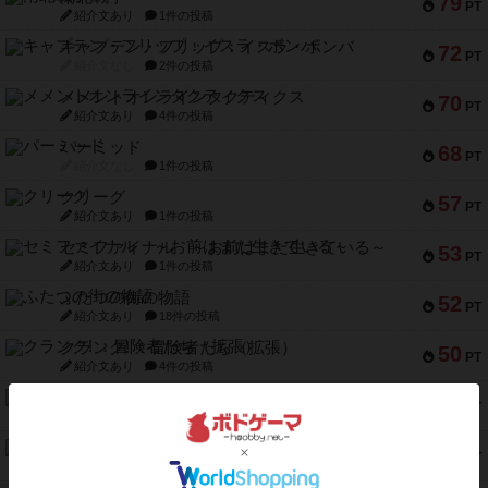
79
PT
紹介文あり
1件の投稿
キャプテン・フリップ：イスラ・ボンバ
72
PT
紹介文なし
2件の投稿
メメントオンラインタクティクス
70
PT
紹介文あり
4件の投稿
パーミッド
68
PT
紹介文なし
1件の投稿
クリーグ
57
PT
紹介文あり
1件の投稿
セミファイナル ～お前はまだ生きている～
53
PT
紹介文あり
1件の投稿
ふたつの街の物語
52
PT
紹介文あり
18件の投稿
クランク! ：冒険者たち（拡張）
50
PT
紹介文あり
4件の投稿
とうほうの！
42
PT
紹介文なし
1件の投稿
スターマイン・ラミー ポケット
42
PT
紹介文あり
2件の投稿