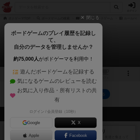
ログイン
閉じる
ボドゲーマTOP
ボードゲームの検索
シベリア カードゲーム
ルール/イ
ボードゲームのプレイ履歴を記録し
て、
シベリア カードゲーム
自分のデータを管理しませんか？
0件のルール/インスト
約75,000人
がボドゲーマを利用中！
遊んだボードゲームを記録する
2
トップ
画像
動画
レビュー
カフェ
気になるゲームのレビューを読む
お気に入り作品・所有リストの共
シベリア カードゲームのトップに戻る
有
ログイン / 会員登録（10秒）
会員の新しい投稿
Google
X
レビュー
ナンジャモンジャ・ミドリ
Apple
Facebook
私は吃音を持っているのですが、友達と集まって