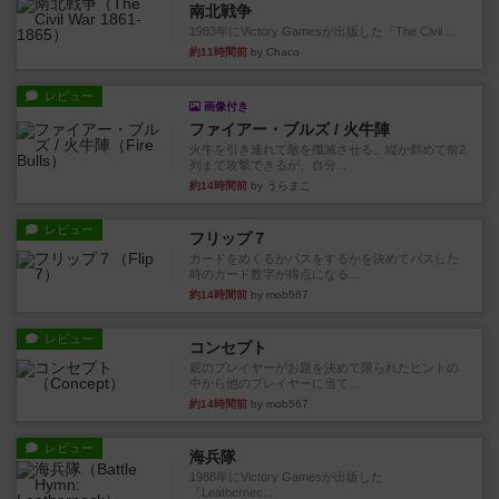
南北戦争
1983年にVictory Gamesが出版した『The Civil ...
約11時間前
by Chaco
レビュー
画像付き
ファイアー・ブルズ / 火牛陣
火牛を引き連れて敵を殲滅させる。縦か斜めで前2
列まで攻撃できるが、自分...
約14時間前
by うらまこ
レビュー
フリップ７
カードをめくるかパスをするかを決めてパスした
時のカード数字が得点になる...
約14時間前
by mob567
レビュー
コンセプト
親のプレイヤーがお題を決めて限られたヒントの
中から他のプレイヤーに当て...
約14時間前
by mob567
レビュー
海兵隊
1988年にVictory Gamesが出版した
『Leathernec...