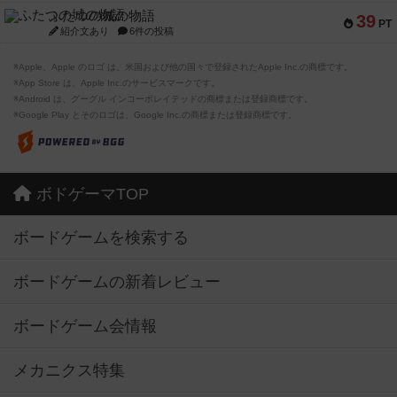
ふたつの城の物語
39
PT
紹介文あり
6件の投稿
※Apple、Apple のロゴ は、米国および他の国々で登録されたApple Inc.の商標です。
※App Store は、Apple Inc.のサービスマークです。
※Android は、グーグル インコーポレイテッドの商標または登録商標です。
※Google Play とそのロゴは、Google Inc.の商標または登録商標です。
ボドゲーマTOP
ボードゲームを検索する
ボードゲームの新着レビュー
ボードゲーム会情報
メカニクス特集