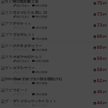
宵と暁の呪文書
75
PT
紹介文あり
8件の投稿
リスボン・トラム 28
73
PT
紹介文あり
9件の投稿
アマナイト
73
PT
紹介文なし
1件の投稿
ブラヴェスト
66
PT
紹介文なし
1件の投稿
スペクタキュラー
60
PT
紹介文なし
1件の投稿
スモールワールド
59
PT
紹介文あり
13件の投稿
ギャンブラー
58
PT
紹介文なし
2件の投稿
Bitter End ブタペスト救出作戦
52
PT
紹介文なし
1件の投稿
ラピード
46
PT
紹介文なし
1件の投稿
ザ・フラッフィー・ライト
44
PT
紹介文なし
0件の投稿