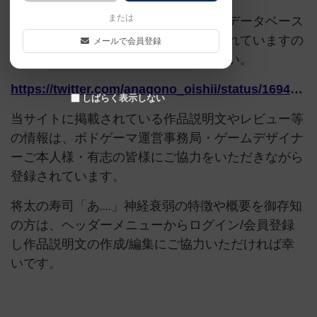
または
このページは情報が不足しています。データベース
追加申請時に以下の参考URLが入力されていますの
メールで会員登録
で、よろしければこちらもご覧ください。
https://twitter.com/anagono_oishii/status/1694645850813898956
しばらく表示しない
当サイトに掲載されている作品説明文やレビュー等
の情報は、ボドゲーマ運営事務局・ゲームデザイナ
ーご本人様・有志の皆様にご協力をいただきながら
登録されています。
将太の寿司「あ‥‥」神経衰弱の特徴や概要を御存知
の方は、ヘッダーメニューからログイン/会員登録
し作品説明文の作成/編集にご協力いただければ幸
いです。