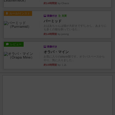
約14時間前
by Chaco
ルール/インスト
画像付き
充実
パーミッド
おばあちゃんは猫が大好きです!しかし、あまりに
も多くの猫を飼っているた...
約14時間前
by jurong
レビュー
画像付き
オラパ・マイン
お気に入りのplayte製です。オラパスペースから
やり、気に入りました...
約15時間前
by くみ