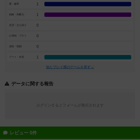
1
運・確率
1
戦略・判断力
0
交渉・立ち回り
0
心理戦・ブラフ
0
攻防・戦闘
1
アート・外見
似たプレイ感のゲームを探す→
データに関する報告
ログインするとフォームが表示されます
レビュー 0件