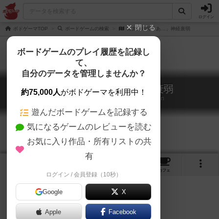
ログイン
閉じる
ボドゲーマTOP
ボードゲームの検索
将太の寿司「あ‥‥」神経衰弱
ボードゲームのプレイ履歴を記録し
て、
自分のデータを管理しませんか？
将太の寿司「あ‥‥」神経衰弱
約75,000人
がボドゲーマを利用中！
Shouta no Sushi Memory / Concentration
遊んだボードゲームを記録する
気になるゲームのレビューを読む
お気に入り作品・所有リストの共
有
1
1
トップ
画像
動画
レビュー
カフェ
ログイン / 会員登録（10秒）
Google
X
Apple
ご協力ください
Facebook