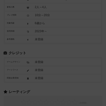
2人～4人
参加人数
10分～20分
プレイ時間
6歳から
対象年齢
2023年～
発売時期
未登録
参考価格
クレジット
未登録
ゲームデザイン
未登録
アートワーク
未登録
関連企業/団体
レーティング