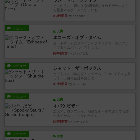
ワン・トゥ・ファイブ
とにかくお手軽にすき間時間をうめるゲームとし
て重宝するゲームです。いわ...
約2時間前
by nabekoh
レビュー
充実
エコーズ・オブ・タイム
カードゲームにファイナルファンタジーのアクテ
ィブタイムバトル（もしくは...
約6時間前
by ジェイとと
レビュー
シャット・ザ・ボックス
とてもシンプルなダイスゲーム。2つのダイスを振
って、出目の合計を自分の...
約7時間前
by OSAっち
レビュー
充実
オバケだぞ～
対人アナログプレイ。簡単なルールで誰とでも遊
べるゲーム。こんなの子ども...
約8時間前
by おーちゃん
レビュー
充実