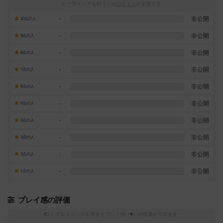
レーティングを行うには
ログイン
が必要です
-
非公開
10点の人
-
非公開
9点の人
-
非公開
8点の人
-
非公開
7点の人
-
非公開
6点の人
-
非公開
5点の人
-
非公開
4点の人
-
非公開
3点の人
-
非公開
2点の人
-
非公開
1点の人
プレイ感の評価
トグルスイッチを押すとプレイ感（
※
）の投票ができます