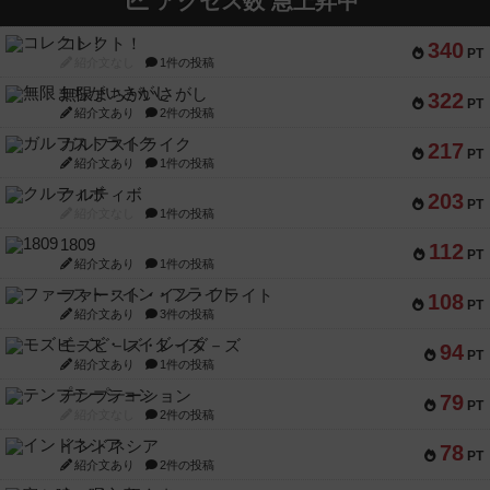
アクセス数 急上昇中
コレクト！
340
PT
紹介文なし
1件の投稿
無限まちがいさがし
322
PT
紹介文あり
2件の投稿
ガルフストライク
217
PT
紹介文あり
1件の投稿
クルティボ
203
PT
紹介文なし
1件の投稿
1809
112
PT
紹介文あり
1件の投稿
ファースト・イン・フライト
108
PT
紹介文あり
3件の投稿
モズビ－ズ・レイダ－ズ
94
PT
紹介文あり
1件の投稿
テンプテーション
79
PT
紹介文なし
2件の投稿
インドネシア
78
PT
紹介文あり
2件の投稿