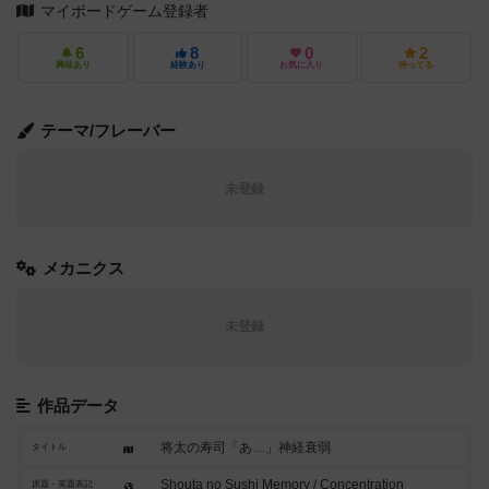
マイボードゲーム登録者
6
8
0
2
興味あり
経験あり
お気に入り
持ってる
テーマ/フレーバー
未登録
メカニクス
未登録
作品データ
将太の寿司「あ‥‥」神経衰弱
タイトル
Shouta no Sushi Memory / Concentration
原題・英題表記