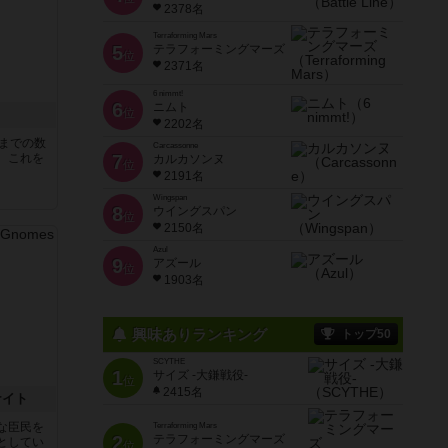
2378名
Terraforming Mars
5
テラフォーミングマーズ
位
2371名
6 nimmt!
6
ニムト
位
2202名
5までの数
Carcassonne
。これを
7
カルカソンヌ
位
2191名
Wingspan
8
ウイングスパン
位
2150名
Azul
9
アズール
位
1903名
興味ありランキング
トップ50
SCYTHE
1
サイズ -大鎌戦役-
位
2415名
ナイト
な臣民を
Terraforming Mars
2
テラフォーミングマーズ
としてい
位