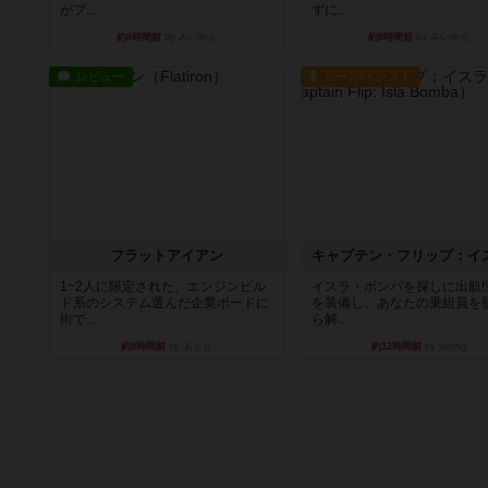
がプ...
ずに...
約8時間前
by みいやん
約8時間前
by みいやん
レビュー
ルール/インスト
フラットアイアン
1~2人に限定された、エンジンビル
イスラ・ボンバを探しに出航!
ド系のシステム選んだ企業ボードに
を装備し、あなたの乗組員を
街で...
ら解...
約9時間前
by あくり
約12時間前
by jurong