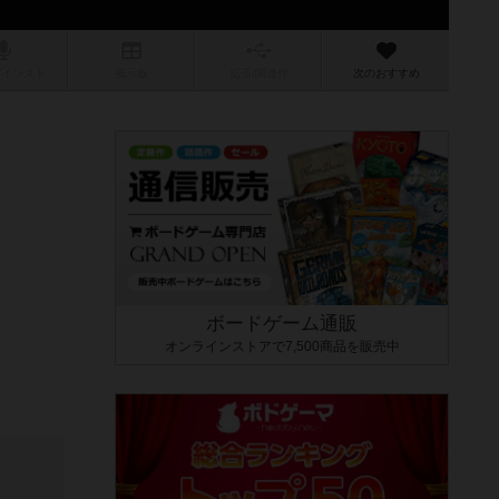
/インスト
掲示板
拡張/関連
作
次のおすすめ
ボードゲーム通販
オンラインストアで7,500商品を販売中