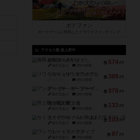
ボドファン
ボードゲームに特化したクラウドファンディング
アクセス数 急上昇中
無限まちがいさがし
574
PT
紹介文あり
2件の投稿
リワイルド：サウスアメリカ
389
PT
紹介文なし
2件の投稿
アンダー・ザ・テーブラー
378
PT
紹介文あり
1件の投稿
宵と暁の呪文書
133
PT
紹介文あり
8件の投稿
セミファイナル ～お前はまだ生きている～
103
PT
紹介文あり
1件の投稿
ワン・トゥ・ファイブ
97
PT
紹介文あり
1件の投稿