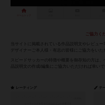
ゲーム
トップ
画像
動画
レビ
ご協力く
当サイトに掲載されている作品説明文やレビュー
デザイナーご本人様・有志の皆様にご協力をいた
スピードサッカーの特徴や概要を御存知の方は、
品説明文の作成/編集にご協力いただければ幸いで
レーティング
テ
レーティングを行うには
ログイン
が必要です