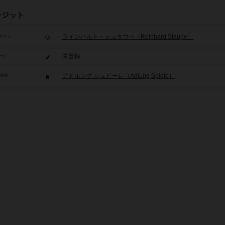
レジット
ラインハルト・シュタウペ（Reinhard Staupe）
ザイン
未登録
ーク
アドルング シュピーレ（Adlung Spiele）
/団体