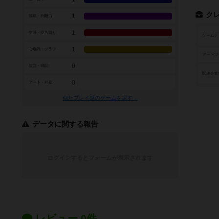
ク
1
戦略・判断力
1
交渉・立ち回り
ゲームデ
1
心理戦・ブラフ
アートワ
0
攻防・戦闘
関連企業
0
アート・外見
似たプレイ感のゲームを探す→
データに関する報告
ログインするとフォームが表示されます
レビュー 0件