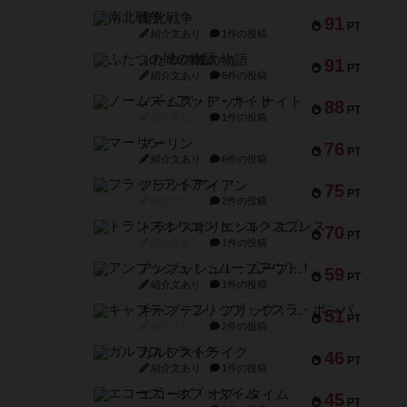
南北戦争
91
PT
紹介文あり
1件の投稿
ふたつの城の物語
91
PT
紹介文あり
6件の投稿
ノームズ・アット・ナイト
88
PT
紹介文なし
1件の投稿
マーリン
76
PT
紹介文あり
6件の投稿
フラットアイアン
75
PT
紹介文なし
2件の投稿
トランスオリエント・エクスプレス
70
PT
紹介文なし
1件の投稿
アンブッシュ！：ムーブアウト！
59
PT
紹介文あり
1件の投稿
キャプテン・フリップ：イスラ・ボンバ
51
PT
紹介文なし
2件の投稿
ガルフストライク
46
PT
紹介文あり
1件の投稿
エコーズ・オブ・タイム
45
PT