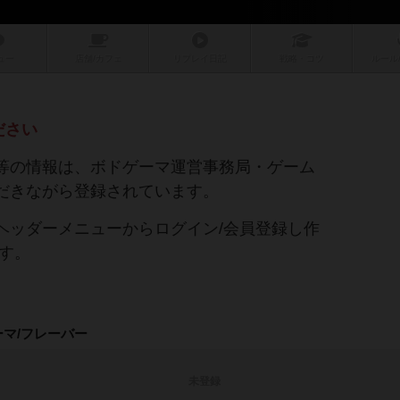
ュー
店舗/
カフェ
リプレイ
日記
戦略
・コツ
ルール
ださい
等の情報は、ボドゲーマ運営事務局・ゲーム
だきながら登録されています。
ヘッダーメニューからログイン/会員登録し作
す。
ーマ/フレーバー
未登録