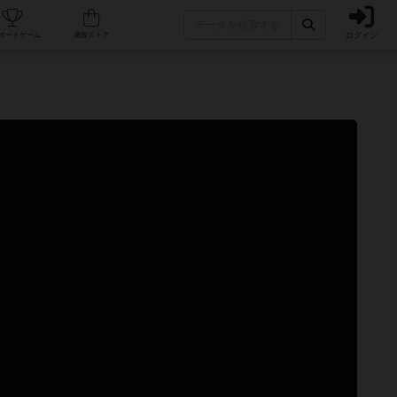
ログイン
カフェ/店舗
人気ボードゲーム
通販ストア