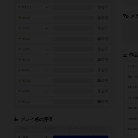
-
非公開
10点の人
メ
-
非公開
9点の人
-
非公開
8点の人
-
非公開
7点の人
-
非公開
6点の人
作
-
非公開
5点の人
タイトル
-
非公開
4点の人
原題・英
-
非公開
3点の人
参加人数
-
非公開
2点の人
プレイ時
-
非公開
1点の人
対象年齢
プレイ感の評価
発売時期
トグルスイッチを押すとプレイ感（
※
）の投票ができます
参考価格
1
運・確率