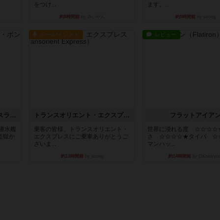
をつけ...
ます。...
約8時間前
by みいやん
約9時間前
by jurong
ルール/インスト
レビュー
キャプテン・フリップ：イスラ・ボンバ
トランスオリエント・エクスプレス
フラットアイア
潜水艦
乗客の皆様、トランスオリエント・
世界に浸れる度 ☆☆☆☆
監獄か
エクスプレスにご乗車ありがとうご
さ ☆☆☆☆★タイパ ☆
ざいま...
マンハッ...
約13時間前
by jurong
約14時間前
by DKnewyor