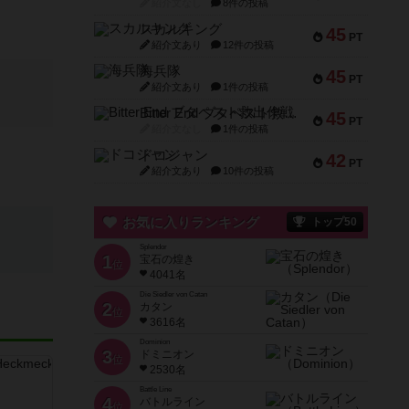
紹介文なし
8件の投稿
スカルキング
45
PT
紹介文あり
12件の投稿
海兵隊
45
PT
紹介文あり
1件の投稿
Bitter End ブタペスト救出作戦
45
PT
紹介文なし
1件の投稿
ドコジャン
42
PT
紹介文あり
10件の投稿
お気に入りランキング
トップ50
Splendor
1
宝石の煌き
位
4041名
Die Siedler von Catan
2
カタン
位
3616名
Dominion
3
ドミニオン
位
2530名
Battle Line
4
バトルライン
位