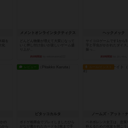
ュ
メメントオンラインタクティクス
ヘックメック
木箱を
どんどん物量が増えて大変になって
サイコロゲームです1から
大化
いく押し付け合いが楽しいゲーム盛
字と芋虫がかかれたダイス
り上が...
振っ...
約6時間前
by nekomanma222
約8時間前
by みいやん
レビュー
ルール/インスト
ピタッコカルタ
ノームズ・アット・
とかの
ボドゲ相席会でプレイしましたひら
ベネボレンス女王は、忠実
わから
がなが書かれたカードを2枚まで手
称えるための祝宴を開こう