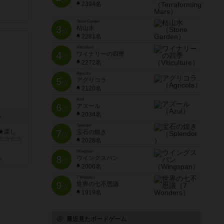
2394名
Stone Garden
3
枯山水
位
2281名
Viticulture
4
ワイナリーの四季
位
2272名
Agricola
5
アグリコラ
位
2120名
Azul
6
アズール
位
2034名
ン
Splendor
★楽し
7
宝石の煌き
位
☆☆☆☆
2028名
Wingspan
8
ウイングスパン
k
位
2006名
7 Wonders
9
世界の七不思議
位
1919名
最近見たボードゲーム