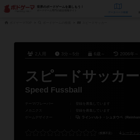
世界のボードゲームを楽しもう！
ボードゲーム専門の総合情報サイト
データベース
検
ボドゲーマTOP
ボードゲームの検索
スピードサッカー
2人用
3分～5分
6歳～
2006年～
スピードサッカー
Speed Fussball
テーマ/フレーバー
：
登録を募集しています
メカニクス
：
登録を募集しています
ゲームデザイナー
：
ラインハルト・シュタウペ（Reinhard 
レーティン