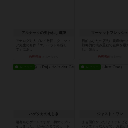
アルナックの失われし遺跡
マーケットフレッシ
アナログ対人プレイ数回。クニツィ
目的あなたの店先に農産物の
ア先生の名作「エルドラドを探し
戦略的に積み重ねて在庫を最
て」にあ...
し、競合...
約1時間前
by おーちゃん
約6時間前
by jurong
レビュー
レビュー
ハゲタカのえじき
ジャスト・ワン
超有名なゲームですが、初めてプレ
まぁ面白かった‼️よくテレビ
イしました。1から15までのカード
バラエティなんかで、お題が