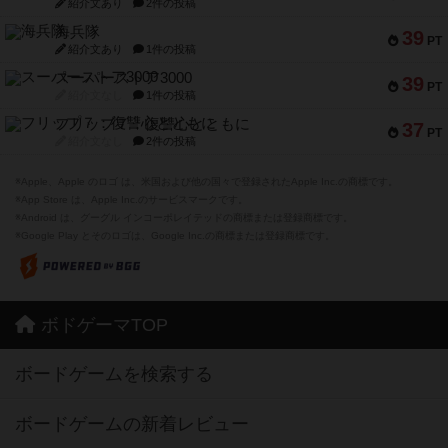
紹介文あり
2件の投稿
海兵隊
39
PT
紹介文あり
1件の投稿
スーパーストア3000
39
PT
紹介文なし
1件の投稿
フリップ７：復讐心とともに
37
PT
紹介文なし
2件の投稿
※Apple、Apple のロゴ は、米国および他の国々で登録されたApple Inc.の商標です。
※App Store は、Apple Inc.のサービスマークです。
※Android は、グーグル インコーポレイテッドの商標または登録商標です。
※Google Play とそのロゴは、Google Inc.の商標または登録商標です。
ボドゲーマTOP
ボードゲームを検索する
ボードゲームの新着レビュー