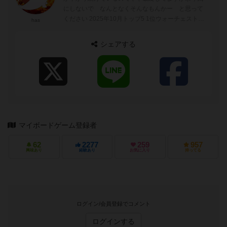
にしないで なんとなくそんなもんかー と思って
ください 2025年10月トップ5 1位ウォーチェスト
has
（まーちぇすと） 2位r...
シェアする
マイボードゲーム登録者
62
2277
259
957
興味あり
経験あり
お気に入り
持ってる
ログイン/会員登録でコメント
ログインする