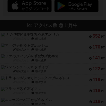
アクセス数 急上昇中
リワイルド：サウスアメリカ
552
PT
紹介文なし
2件の投稿
マーケットフレッシュ
170
PT
紹介文あり
1件の投稿
ファイアー・ブルズ / 火牛陣
141
PT
紹介文なし
1件の投稿
ワン・トゥ・ファイブ
122
PT
紹介文あり
1件の投稿
トランスオリエント・エクスプレス
119
PT
紹介文なし
1件の投稿
フラットアイアン
118
PT
紹介文なし
2件の投稿
エコーズ・オブ・タイム
118
PT
紹介文なし
8件の投稿