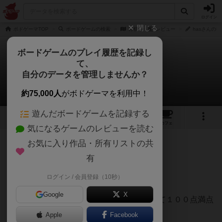
ログイン
閉じる
ボドゲーマTOP
ボードゲームの検索
将棋
レビュー
hasさんの投
ボードゲームのプレイ履歴を記録し
て、
将棋
自分のデータを管理しませんか？
hasさんのレビュー
約75,000人
がボドゲーマを利用中！
遊んだボードゲームを記録する
2
2
18
100
トップ
画像
動画
レビュー
カフェ
気になるゲームのレビューを読む
お気に入り作品・所有リストの共
207名
1名
0
5年弱前
有
ログイン / 会員登録（10秒）
個人的総合評価【－点】
Google
X
★全レビュー冒頭に【カタンを８０点として１００点満点
で採点を行っています】
Apple
Facebook