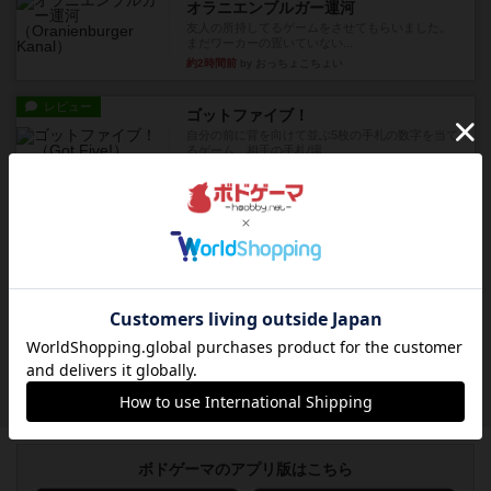
オラニエンブルガー運河
友人の所持してるゲームをさせてもらいました。
まだワーカーの置いていない...
約2時間前
by おっちょこちょい
レビュー
ゴットファイブ！
自分の前に背を向けて並ぶ5枚の手札の数字を当て
るゲーム。相手の手札/場...
約4時間前
by daisdice
レビュー
カタン
神ゲー
約4時間前
by アプー
レビュー
充実
ドゥームド・バタリオンズ：ASLモジュール11
『Squad Leader』用の追加マップとして発売され
たマップの#9...
約5時間前
by Chaco
ボドゲーマのアプリ版はこちら