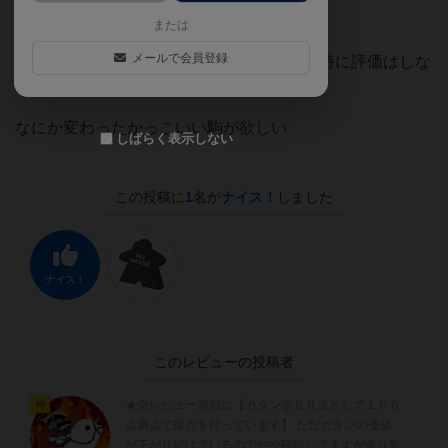
【＋】
または
メールで会員登録
・将棋は当然に面白いのでこのサイトでは特に評価はしな
い事とする
なにか変わったかっこいい駒が欲しい
しばらく表示しない
この投稿に
1
名が
ナイス！
しました
ナイス！
このレビューの投稿者
★全レビュー冒頭に【カタンを８０点として１００
神
点満点で採点を行っています】 ただカタンの価値
が下がり続けているのでやや破綻してますが余り気