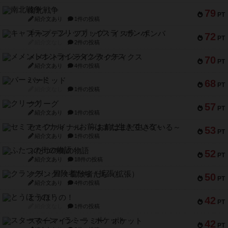
南北戦争
79
PT
紹介文あり
1件の投稿
キャプテン・フリップ：イスラ・ボンバ
72
PT
紹介文なし
2件の投稿
メメントオンラインタクティクス
70
PT
紹介文あり
4件の投稿
パーミッド
68
PT
紹介文なし
1件の投稿
クリーグ
57
PT
紹介文あり
1件の投稿
セミファイナル ～お前はまだ生きている～
53
PT
紹介文あり
1件の投稿
ふたつの街の物語
52
PT
紹介文あり
18件の投稿
クランク! ：冒険者たち（拡張）
50
PT
紹介文あり
4件の投稿
とうほうの！
42
PT
紹介文なし
1件の投稿
スターマイン・ラミー ポケット
42
PT