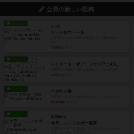
会員の新しい投稿
レビュー
充実
ヘッジロウ・ヘル
1987年にAvalon Hill社が出版した『Hedgerow
He...
25分前
by Chaco
レビュー
ストリート・オブ・ファイア：ASLデラックスモジュール1
1985年にAvalon Hill社が出版した『Streets of ...
43分前
by Chaco
レビュー
ペガサス橋
1997年にAvalon Hill社が出版した『Pegasus Bri...
約1時間前
by Chaco
レビュー
画像付き
オラニエンブルガー運河
存在をうっすらと認識していたけど、セールやっ
てて、2人専用でワカプレと...