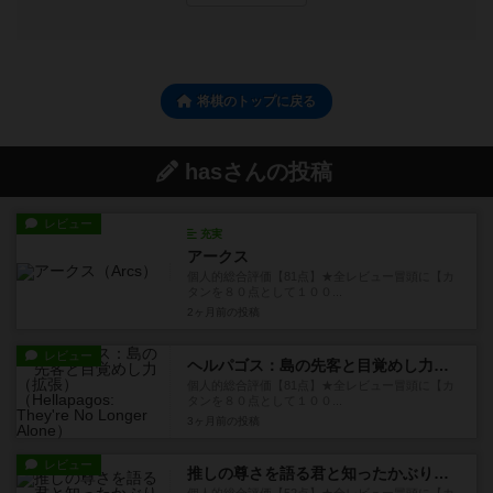
将棋のトップに戻る
hasさんの投稿
レビュー
充実
アークス
個人的総合評価【81点】★全レビュー冒頭に【カ
タンを８０点として１００...
2ヶ月前
の投稿
レビュー
ヘルパゴス：島の先客と目覚めし力（拡張）
個人的総合評価【81点】★全レビュー冒頭に【カ
タンを８０点として１００...
3ヶ月前
の投稿
レビュー
推しの尊さを語る君と知ったかぶりの私へ＃推し語り