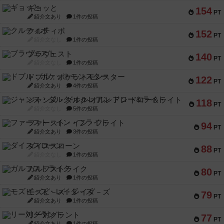
ギョッと
154
PT
紹介文あり
1件の投稿
クルティボ
152
PT
紹介文なし
1件の投稿
ブラヴェスト
140
PT
紹介文なし
1件の投稿
ドブル：ポケットモンスター
122
PT
紹介文あり
4件の投稿
ジャンヌ・ダルク-オルレアン ドロー＆ライト
118
PT
紹介文なし
5件の投稿
ファースト・イン・フライト
94
PT
紹介文あり
3件の投稿
ダイススローン
88
PT
紹介文なし
1件の投稿
ガルフストライク
80
PT
紹介文あり
1件の投稿
モズビ－ズ・レイダ－ズ
79
PT
紹介文あり
1件の投稿
リー対グラント
77
PT
紹介文あり
1件の投稿