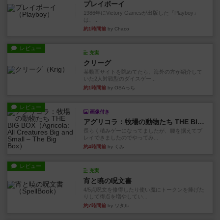
プレイボーイ
1986年にVictory Gamesが出版した『Playboy』
は、...
約1時間前
by Chaco
レビュー
充実
クリーグ
某動画サイトを眺めてたら、海外の方が紹介して
いた2人対戦型のダイスゲー...
約1時間前
by OSAっち
レビュー
画像付き
アグリコラ：牧場の動物たち THE BIG BOX
長らく積みゲーになってましたが、腰を据えてプ
レイできましたのでやってみ...
約4時間前
by くみ
レビュー
充実
宵と暁の呪文書
4/5点呪文を修得したり使い魔にトークンを捧げた
りして得点を増やしてい...
約7時間前
by ワタル