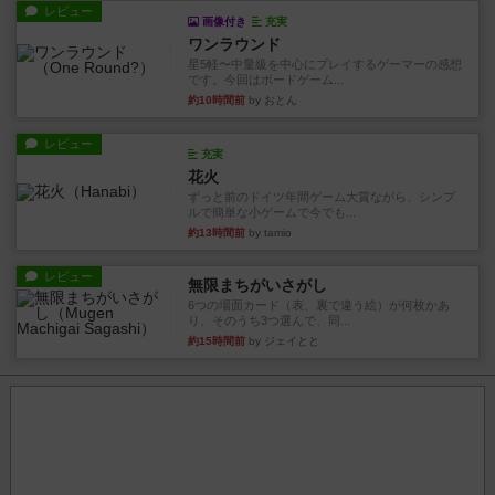
レビュー
画像付き
充実
ワンラウンド
星5軽〜中量級を中心にプレイするゲーマーの感想
です。今回はボードゲーム...
約10時間前
by おとん
レビュー
充実
花火
ずっと前のドイツ年間ゲーム大賞ながら、シンプ
ルで簡単な小ゲームで今でも...
約13時間前
by tamio
レビュー
無限まちがいさがし
6つの場面カード（表、裏で違う絵）が何枚かあ
り、そのうち3つ選んで、同...
約15時間前
by ジェイとと