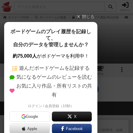
ログイン
閉じる
ボドゲーマTOP
ボードゲームの検索
真贋のはざまでの通販/商品詳細
作
ボードゲームのプレイ履歴を記録し
て、
真贋のはざまで
自分のデータを管理しませんか？
0件の動画
約75,000人
がボドゲーマを利用中！
遊んだボードゲームを記録する
11
3
25
トップ
画像
動画
レビュー
カフェ
気になるゲームのレビューを読む
お気に入り作品・所有リストの共
真贋のはざまでのトップに戻る
有
ログイン / 会員登録（10秒）
会員の新しい投稿
Google
X
レビュー
マーリン
Apple
Facebook
４人プレイ。インスト1時間プレイ2時間半。結構