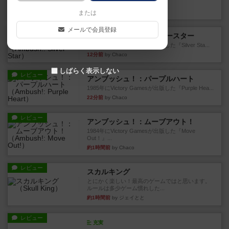
ダイス運と手札のカード運...
9分前
by oliber
または
メールで会員登録
レビュー
アンブッシュ！：シルバースター
1987年にVictory Gamesが出版した『Silver Sta...
12分前
by Chaco
しばらく表示しない
レビュー
アンブッシュ！：パープルハート
1985年にVictory Gamesが出版した『Purple Hea...
22分前
by Chaco
レビュー
アンブッシュ！：ムーブアウト！
1984年にVictory Gamesが出版した『Move
Out！』...
約1時間前
by Chaco
レビュー
スカルキング
とにかく楽しい！最高のゲームではと思います。
ルールは多少ゲーム慣れした...
約1時間前
by ジェイとと
レビュー
充実