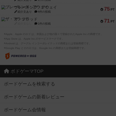
ブレーキング・アウェイ
75
PT
紹介文あり
4件の投稿
ザ・フラッド
71
PT
紹介文なし
1件の投稿
※Apple、Apple のロゴ は、米国および他の国々で登録されたApple Inc.の商標です。
※App Store は、Apple Inc.のサービスマークです。
※Android は、グーグル インコーポレイテッドの商標または登録商標です。
※Google Play とそのロゴは、Google Inc.の商標または登録商標です。
ボドゲーマTOP
ボードゲームを検索する
ボードゲームの新着レビュー
ボードゲーム会情報