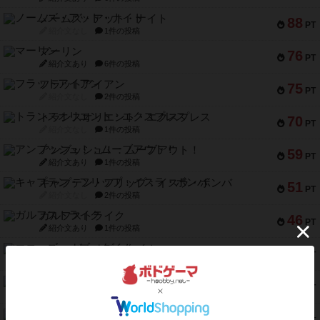
ノームズ・アット・ナイト
88
PT
紹介文なし
1件の投稿
マーリン
76
PT
紹介文あり
6件の投稿
フラットアイアン
75
PT
紹介文なし
2件の投稿
トランスオリエント・エクスプレス
70
PT
紹介文なし
1件の投稿
アンブッシュ！：ムーブアウト！
59
PT
紹介文あり
1件の投稿
キャプテン・フリップ：イスラ・ボンバ
51
PT
紹介文なし
2件の投稿
ガルフストライク
46
PT
紹介文あり
1件の投稿
エコーズ・オブ・タイム
45
PT
紹介文なし
8件の投稿
スカルキング
45
PT
紹介文あり
12件の投稿
海兵隊
45