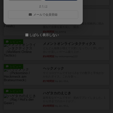
約1時間前
by おーちゃん
または
ルール/インスト
画像付き
充実
メールで会員登録
マーケットフレッシュ
目的あなたの店先に農産物の木箱を戦略的に積み
重ねて在庫を最大化し、競合...
約6時間前
by jurong
しばらく表示しない
レビュー
メメントオンラインタクティクス
どんどん物量が増えて大変になっていく押し付け
合いが楽しいゲーム盛り上が...
約6時間前
by nekomanma222
レビュー
ヘックメック
サイコロゲームです1から5までの数字と芋虫がか
かれたダイス。これを振っ...
約7時間前
by みいやん
レビュー
ハゲタカのえじき
超有名なゲームですが、初めてプレイしました。1
から15までのカードがプ...
約8時間前
by みいやん