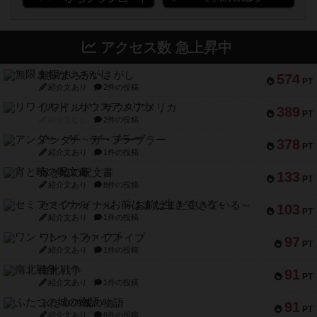
アクセス数 急上昇中
無限まちがいさがし
574
PT
紹介文あり
2件の投稿
リワイルド：サウスアメリカ
389
PT
紹介文なし
2件の投稿
アンダー・ザ・テーブラー
378
PT
紹介文あり
1件の投稿
宵と暁の呪文書
133
PT
紹介文あり
8件の投稿
セミファイナル ～お前はまだ生きている～
103
PT
紹介文あり
1件の投稿
ワン・トゥ・ファイブ
97
PT
紹介文あり
1件の投稿
南北戦争
91
PT
紹介文あり
1件の投稿
ふたつの城の物語
91
PT
紹介文あり
6件の投稿