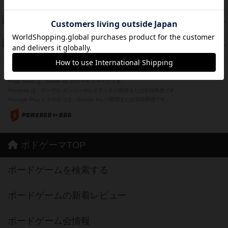
PT
紹介文あり
1件の投稿
Bitter End ブタペスト救出作戦
45
PT
紹介文なし
1件の投稿
ドコジャン
42
PT
紹介文あり
10件の投稿
※Apple、Apple のロゴ は、米国および他の国々で登録されたApple Inc.の商標です。
※App Store は、Apple Inc.のサービスマークです。
※Android は、グーグル インコーポレイテッドの商標または登録商標です。
※Google Play とそのロゴは、Google Inc.の商標または登録商標です。
ボドゲーマTOP
ボードゲームを検索する
ボードゲームの新着レビュー
ボードゲーム会情報