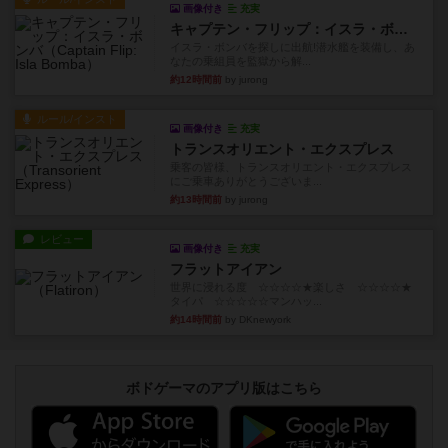
画像付き
充実
キャプテン・フリップ：イスラ・ボンバ
イスラ・ボンバを探しに出航!潜水艦を装備し、あ
なたの乗組員を監獄から解...
約12時間前
by jurong
ルール/インスト
画像付き
充実
トランスオリエント・エクスプレス
乗客の皆様、トランスオリエント・エクスプレス
にご乗車ありがとうございま...
約13時間前
by jurong
レビュー
画像付き
充実
フラットアイアン
世界に浸れる度 ☆☆☆☆★楽しさ ☆☆☆☆★
タイパ ☆☆☆☆☆マンハッ...
約14時間前
by DKnewyork
ボドゲーマのアプリ版はこちら