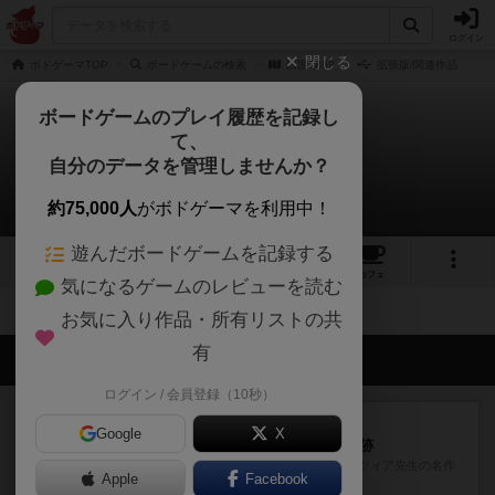
ログイン
閉じる
ボドゲーマTOP
ボードゲームの検索
四国1889
拡張版/関連作品
ボードゲームのプレイ履歴を記録し
て、
四国1889
自分のデータを管理しませんか？
拡張/関連作品 0件
約75,000人
がボドゲーマを利用中！
遊んだボードゲームを記録する
1
2
5
トップ
画像
動画
レビュー
カフェ
気になるゲームのレビューを読む
お気に入り作品・所有リストの共
有
会員の新しい投稿
ログイン / 会員登録（10秒）
レビュー
充実
Google
X
アルナックの失われし遺跡
アナログ対人プレイ数回。クニツィア先生の名作
Apple
Facebook
「エルドラドを探して」にあ...