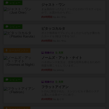
レビュー
ジャスト・ワン
まぁ面白かった‼️よくテレビとかのバラエティなん
かで、お題がわからずに...
約8時間前
by みいやん
レビュー
ピタッコカルタ
ボドゲ相席会でプレイしましたひらがなが書かれ
たカードを2枚まで手をつけ...
約8時間前
by みいやん
ルール/インスト
画像付き
充実
ノームズ・アット・ナイト
ベネボレンス女王は、忠実な臣民を称えるための
祝宴を開こうとしています。...
約9時間前
by jurong
レビュー
画像付き
充実
フラットアイアン
1~2人に限定された、エンジンビルド系のシステ
ム選んだ企業ボードに街で...
約9時間前
by あくり
ルール/インスト