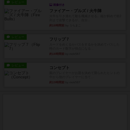
レビュー
画像付き
ファイアー・ブルズ / 火牛陣
火牛を引き連れて敵を殲滅させる。縦か斜めで前2
列まで攻撃できるが、自分...
約18時間前
by うらまこ
レビュー
フリップ７
カードをめくるかパスをするかを決めてパスした
時のカード数字が得点になる...
約18時間前
by mob567
レビュー
コンセプト
親のプレイヤーがお題を決めて限られたヒントの
中から他のプレイヤーに当て...
約19時間前
by mob567