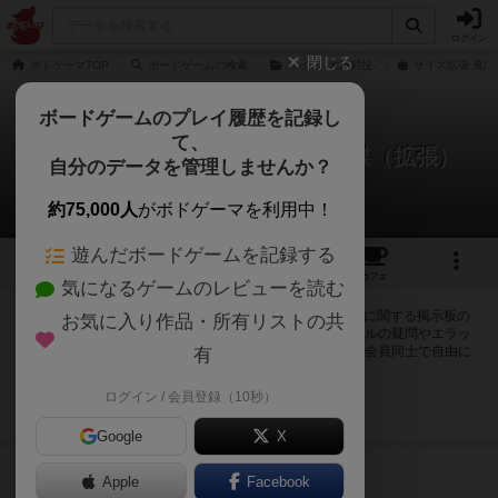
ログイン
閉じる
ボドゲーマTOP
ボードゲームの検索
サイズ -大鎌戦役-
サイズ拡張 風に
ボードゲームのプレイ履歴を記録し
て、
サイズ -大鎌戦役-：風に舞う策謀（拡張）
自分のデータを管理しませんか？
1件の掲示板
約75,000人
がボドゲーマを利用中！
遊んだボードゲームを記録する
5
6
77
トップ
画像
動画
レビュー
カフェ
気になるゲームのレビューを読む
ログインするとサイズ -大鎌戦役-：風に舞う策謀（拡張）に関する掲示板の
お気に入り作品・所有リストの共
作成やコメントの書き込みが出来るようになります。ルールの疑問やエラッ
タ情報、マニュアルでは判断し辛い曖昧な表記等について会員同士で自由に
有
コミュニケーションをとることが出来ます。
ログイン / 会員登録（10秒）
ログイン/無料会員登録
Google
X
659名
が閲覧
8年弱前
Apple
Facebook