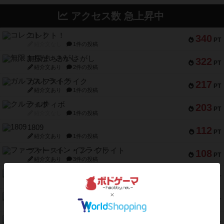
アクセス数 急上昇中
コレクト！
340
PT
紹介文なし
1件の投稿
無限まちがいさがし
322
PT
紹介文あり
2件の投稿
ガルフストライク
217
PT
紹介文あり
1件の投稿
クルティボ
203
PT
紹介文なし
1件の投稿
1809
112
PT
紹介文あり
1件の投稿
ファースト・イン・フライト
108
PT
紹介文あり
3件の投稿
モズビ－ズ・レイダ－ズ
94
PT
紹介文あり
1件の投稿
テンプテーション
79
PT
紹介文なし
2件の投稿
インドネシア
78