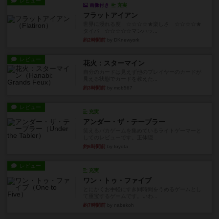
レビュー
画像付き
充実
フラットアイアン
世界に浸れる度 ☆☆☆☆★楽しさ ☆☆☆☆★
タイパ ☆☆☆☆☆マンハッ...
約2時間前
by DKnewyork
レビュー
花火：スターマイン
自分のカードは見えず他のプレイヤーのカードが
見える状態でカードを教えた...
約3時間前
by mob567
レビュー
充実
アンダー・ザ・テーブラー
笑えるバカゲームを集めているライトゲーマーと
してのレビューです。正体隠...
約6時間前
by toyota
レビュー
充実
ワン・トゥ・ファイブ
とにかくお手軽にすき間時間をうめるゲームとし
て重宝するゲームです。いわ...
約7時間前
by nabekoh