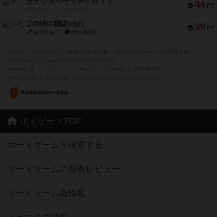
ザ・フラッフィー・ライト
44
PT
紹介文なし
0件の投稿
ふたつの城の物語
39
PT
紹介文あり
6件の投稿
※Apple、Apple のロゴ は、米国および他の国々で登録されたApple Inc.の商標です。
※App Store は、Apple Inc.のサービスマークです。
※Android は、グーグル インコーポレイテッドの商標または登録商標です。
※Google Play とそのロゴは、Google Inc.の商標または登録商標です。
ボドゲーマTOP
ボードゲームを検索する
ボードゲームの新着レビュー
ボードゲーム会情報