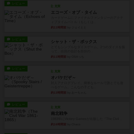
レビュー
充実
エコーズ・オブ・タイム
カードゲームにファイナルファンタジーのアクテ
ィブタイムバトル（もしくは...
約11時間前
by ジェイとと
レビュー
シャット・ザ・ボックス
とてもシンプルなダイスゲーム。2つのダイスを振
って、出目の合計を自分の...
約11時間前
by OSAっち
レビュー
充実
オバケだぞ～
対人アナログプレイ。簡単なルールで誰とでも遊
べるゲーム。こんなの子ども...
約13時間前
by おーちゃん
レビュー
充実
南北戦争
1983年にVictory Gamesが出版した『The Civil ...
約16時間前
by Chaco