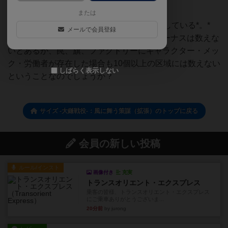
決議案-切り取り次第について
（
3）
または
達成条件に、10個以上の異なる区域を支配している*。*
メールで会員登録
罠、旗、ファクトリーによる区域数へのボーナスは数えな
いとあるが、罠、旗、ファクトリーにキャラクター・メッ
ク・労働者が存在した場合も10個以上の区域には数えない
しばらく表示しない
ということなのでしょうか？
サイズ -大鎌戦役-：風に舞う策謀（拡張）のトップに戻る
会員の新しい投稿
ルール/インスト
画像付き
充実
トランスオリエント・エクスプレス
乗客の皆様、トランスオリエント・エクスプレス
にご乗車ありがとうございま...
20分前
by jurong