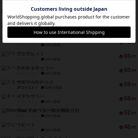
PT
紹介文あり
2件の投稿
宵と暁の呪文書
75
PT
紹介文あり
8件の投稿
リスボン・トラム 28
73
PT
紹介文あり
9件の投稿
アマナイト
73
PT
紹介文なし
1件の投稿
ブラヴェスト
66
PT
紹介文なし
1件の投稿
スペクタキュラー
60
PT
紹介文なし
1件の投稿
スモールワールド
59
PT
紹介文あり
13件の投稿
ギャンブラー
58
PT
紹介文なし
2件の投稿
Bitter End ブタペスト救出作戦
52
PT
紹介文なし
1件の投稿
ラピード
46
PT
紹介文なし
1件の投稿