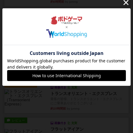
約6時間前
by jurong
レビュー
画像付き
充実
フラットアイアン
1~2人に限定された、エンジンビルド系のシステ
ム選んだ企業ボードに街で...
約6時間前
by あくり
ルール/インスト
画像付き
充実
キャプテン・フリップ：イスラ・ボンバ
イスラ・ボンバを探しに出航!潜水艦を装備し、あ
なたの乗組員を監獄から解...
約9時間前
by jurong
ルール/インスト
画像付き
充実
トランスオリエント・エクスプレス
乗客の皆様、トランスオリエント・エクスプレス
にご乗車ありがとうございま...
約10時間前
by jurong
レビュー
画像付き
充実
フラットアイアン