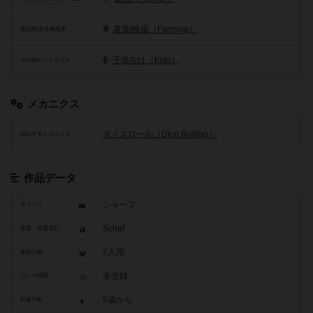
農業/牧場（Farming）
政治経済/各種産業
子供向け（Kids）
その他のコンセプト
メカニクス
ダイスロール（Dice Rolling）
頻出するメカニクス
作品データ
シャーフ
タイトル
Schaf
原題・英題表記
2人用
参加人数
未登録
プレイ時間
5歳から
対象年齢