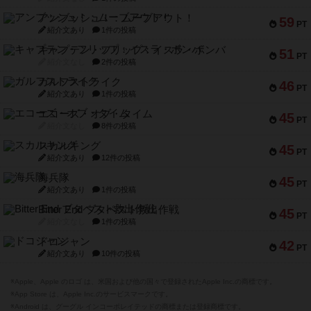
アンブッシュ！：ムーブアウト！
59
PT
紹介文あり
1件の投稿
キャプテン・フリップ：イスラ・ボンバ
51
PT
紹介文なし
2件の投稿
ガルフストライク
46
PT
紹介文あり
1件の投稿
エコーズ・オブ・タイム
45
PT
紹介文なし
8件の投稿
スカルキング
45
PT
紹介文あり
12件の投稿
海兵隊
45
PT
紹介文あり
1件の投稿
Bitter End ブタペスト救出作戦
45
PT
紹介文なし
1件の投稿
ドコジャン
42
PT
紹介文あり
10件の投稿
※Apple、Apple のロゴ は、米国および他の国々で登録されたApple Inc.の商標です。
※App Store は、Apple Inc.のサービスマークです。
※Android は、グーグル インコーポレイテッドの商標または登録商標です。