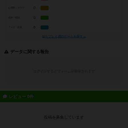
0
心理戦・ブラフ
0
攻防・戦闘
0
アート・外見
似たプレイ感のゲームを探す→
データに関する報告
ログインするとフォームが表示されます
レビュー 0件
投稿を募集しています