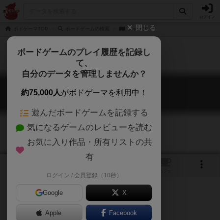
ログイン
閉じる
ボドゲーマTOP
ボードゲームの検索
シャーフ
ボードゲームのプレイ履歴を記録し
て、
自分のデータを管理しませんか？
シャーフ
約75,000人
がボドゲーマを利用中！
Schaf
遊んだボードゲームを記録する
気になるゲームのレビューを読む
お気に入り作品・所有リストの共
有
1
トップ
画像
動画
レビュー
カフェ
ログイン / 会員登録（10秒）
Google
X
Apple
ご協力ください
Facebook