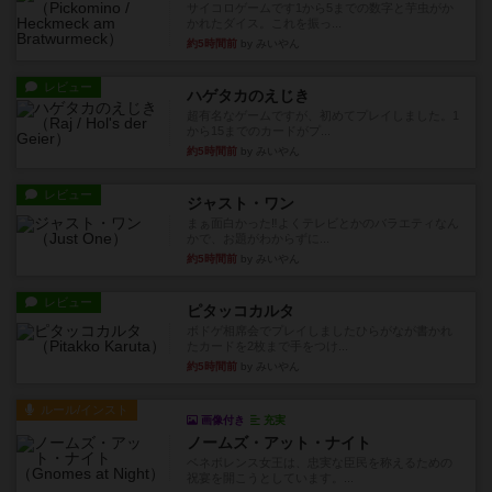
サイコロゲームです1から5までの数字と芋虫がか
かれたダイス。これを振っ...
約5時間前
by みいやん
レビュー
ハゲタカのえじき
超有名なゲームですが、初めてプレイしました。1
から15までのカードがプ...
約5時間前
by みいやん
レビュー
ジャスト・ワン
まぁ面白かった‼️よくテレビとかのバラエティなん
かで、お題がわからずに...
約5時間前
by みいやん
レビュー
ピタッコカルタ
ボドゲ相席会でプレイしましたひらがなが書かれ
たカードを2枚まで手をつけ...
約5時間前
by みいやん
ルール/インスト
画像付き
充実
ノームズ・アット・ナイト
ベネボレンス女王は、忠実な臣民を称えるための
祝宴を開こうとしています。...