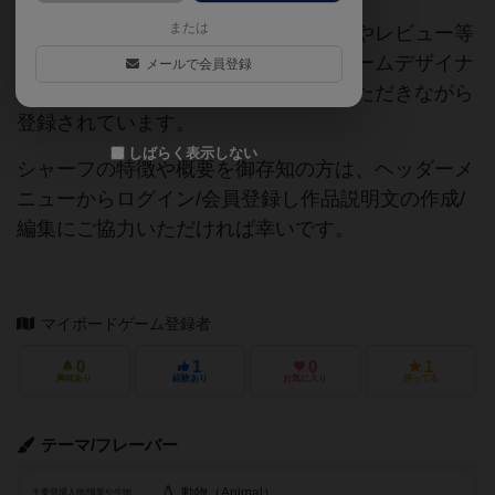
または
当サイトに掲載されている作品説明文やレビュー等
の情報は、ボドゲーマ運営事務局・ゲームデザイナ
メールで会員登録
ーご本人様・有志の皆様にご協力をいただきながら
登録されています。
しばらく表示しない
シャーフの特徴や概要を御存知の方は、ヘッダーメ
ニューからログイン/会員登録し作品説明文の作成/
編集にご協力いただければ幸いです。
マイボードゲーム登録者
0
1
0
1
興味あり
経験あり
お気に入り
持ってる
テーマ/フレーバー
動物（Animal）
主要登場人物/職業や生物