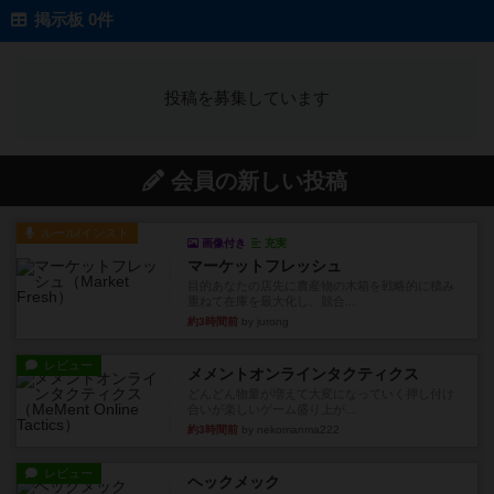
掲示板 0件
投稿を募集しています
会員の新しい投稿
ルール/インスト
画像付き
充実
マーケットフレッシュ
目的あなたの店先に農産物の木箱を戦略的に積み
重ねて在庫を最大化し、競合...
約3時間前
by jurong
レビュー
メメントオンラインタクティクス
どんどん物量が増えて大変になっていく押し付け
合いが楽しいゲーム盛り上が...
約3時間前
by nekomanma222
レビュー
ヘックメック