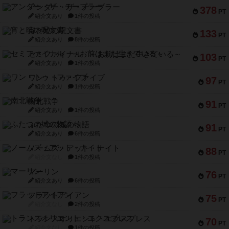
アンダー・ザ・テーブラー
378
PT
紹介文あり
1件の投稿
宵と暁の呪文書
133
PT
紹介文あり
8件の投稿
セミファイナル ～お前はまだ生きている～
103
PT
紹介文あり
1件の投稿
ワン・トゥ・ファイブ
97
PT
紹介文あり
1件の投稿
南北戦争
91
PT
紹介文あり
1件の投稿
ふたつの城の物語
91
PT
紹介文あり
6件の投稿
ノームズ・アット・ナイト
88
PT
紹介文なし
1件の投稿
マーリン
76
PT
紹介文あり
6件の投稿
フラットアイアン
75
PT
紹介文なし
2件の投稿
トランスオリエント・エクスプレス
70
PT
紹介文なし
1件の投稿