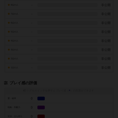
-
非公開
8点の人
-
非公開
7点の人
-
非公開
6点の人
-
非公開
5点の人
-
非公開
4点の人
-
非公開
3点の人
-
非公開
2点の人
-
非公開
1点の人
プレイ感の評価
トグルスイッチを押すとプレイ感（
※
）の投票ができます
0
運・確率
0
戦略・判断力
0
交渉・立ち回り