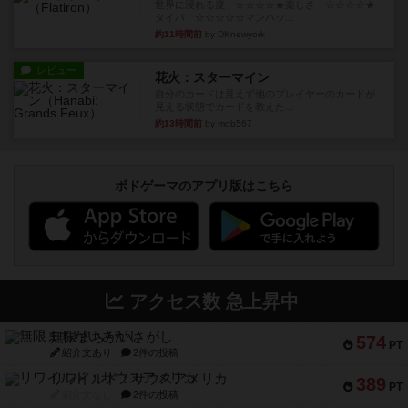
世界に浸れる度 ☆☆☆☆★楽しさ ☆☆☆☆★
タイパ ☆☆☆☆☆マンハッ...
約11時間前
by DKnewyork
レビュー
花火：スターマイン
自分のカードは見えず他のプレイヤーのカードが
見える状態でカードを教えた...
約13時間前
by mob567
ボドゲーマのアプリ版はこちら
アクセス数 急上昇中
無限まちがいさがし
574
PT
紹介文あり
2件の投稿
リワイルド：サウスアメリカ
389
PT
紹介文なし
2件の投稿