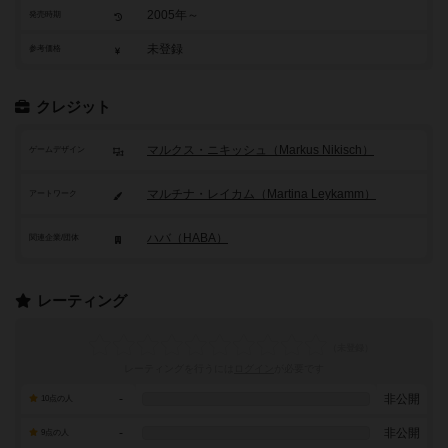
2005年～
発売時期
未登録
参考価格
クレジット
マルクス・ニキッシュ（Markus Nikisch）
ゲームデザイン
マルチナ・レイカム（Martina Leykamm）
アートワーク
ハバ（HABA）
関連企業/団体
レーティング
レーティングを行うには
ログイン
が必要です
-
非公開
10点の人
-
非公開
9点の人