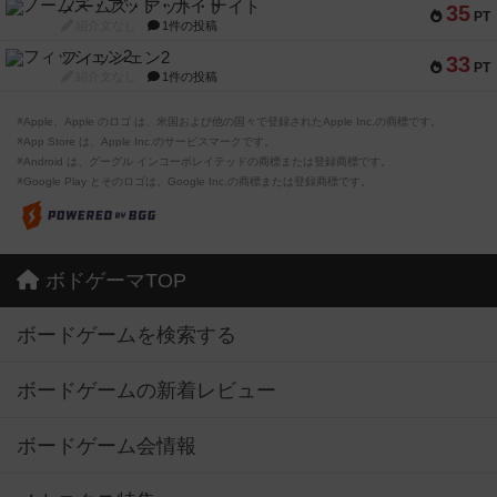
ノームズ・アット・ナイト
35
PT
紹介文なし
1件の投稿
フィッシェン2
33
PT
紹介文なし
1件の投稿
※Apple、Apple のロゴ は、米国および他の国々で登録されたApple Inc.の商標です。
※App Store は、Apple Inc.のサービスマークです。
※Android は、グーグル インコーポレイテッドの商標または登録商標です。
※Google Play とそのロゴは、Google Inc.の商標または登録商標です。
ボドゲーマTOP
ボードゲームを検索する
ボードゲームの新着レビュー
ボードゲーム会情報