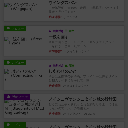
ウイングスパン
（全体評価）☆10/6（普通）（難易度）☆4/5（世
界観・見た目）☆5...
約5時間前
by ハシオキ
レビュー
画像付き
充実
一線を画す
簡単に言うと、トリックテイキングでモダンアー
トを行う、と言ったゲーム。...
約5時間前
by タカミネコウヘイ
レビュー
画像付き
充実
しあわせのいと
舞台は全寮制の女子高。プレイヤーは探偵サイド
と犯人サイドに分かれて、探...
約6時間前
by タカミネコウヘイ
戦略やコツ
ノイシュヴァンシュタイン城の設計図
どうにも上手くあれもこれも満たせるようには置
けないので、入口の除去と入...
約7時間前
by オグランド（Oguland）
レビュー
ノイシュヴァンシュタイン城の設計図