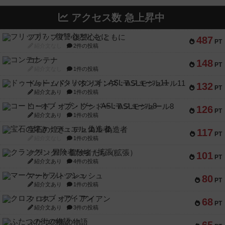
アクセス数 急上昇中
フリップ７：復讐心とともに
487
PT
紹介文なし
2件の投稿
コンテナ
148
PT
紹介文なし
1件の投稿
ドゥームド・バタリオンズ：ASLモジュール11
132
PT
紹介文あり
1件の投稿
コード・オブ・ブシドー：ASLモジュール8
126
PT
紹介文あり
1件の投稿
宝石の煌き：デュエル 偽造者
117
PT
紹介文なし
1件の投稿
クランク! ：冒険者たち（拡張）
101
PT
紹介文あり
4件の投稿
マーケットフレッシュ
80
PT
紹介文あり
1件の投稿
クロス・オブ・アイアン
68
PT
紹介文あり
3件の投稿
ふたつの街の物語