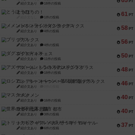
65
PT
紹介文あり
18件の投稿
とうほうの！
61
PT
紹介文なし
1件の投稿
メメントオンラインタクティクス
58
PT
紹介文あり
4件の投稿
ブリックス
56
PT
紹介文あり
4件の投稿
ダグエイトチェス
50
PT
紹介文あり
11件の投稿
アズール：シントラのステンドグラス
48
PT
紹介文あり
18件の投稿
ロシアン・キャンペーン：第5版デラックス
46
PT
紹介文あり
0件の投稿
マスクメン
40
PT
紹介文あり
16件の投稿
世界の七不思議：都市
40
PT
紹介文あり
3件の投稿
トリックギア - ペルソナ5 ザ・ロイヤル-
37
PT
紹介文あり
6件の投稿