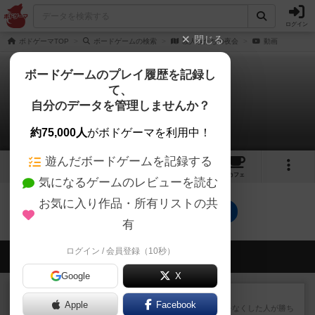
ログイン
閉じる
ボドゲーマTOP
ボードゲームの検索
殺人者たちの夜会
動画
ボードゲームのプレイ履歴を記録し
て、
殺人者たちの夜会
自分のデータを管理しませんか？
0件の動画
約75,000人
がボドゲーマを利用中！
遊んだボードゲームを記録する
2
トップ
画像
動画
レビュー
カフェ
気になるゲームのレビューを読む
お気に入り作品・所有リストの共
殺人者たちの夜会のトップに戻る
有
ログイン / 会員登録（10秒）
会員の新しい投稿
Google
X
レビュー
ラミィキューブ
Apple
Facebook
数字の牌を出して1番早く手札をなくした人が勝ち