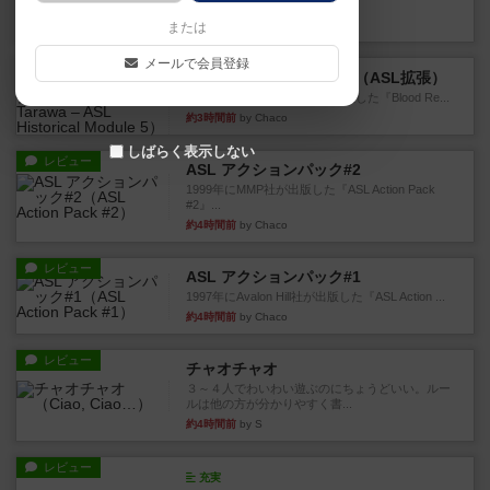
というシンプルだけど非常...
約2時間前
by ジョジョ
または
メールで会員登録
レビュー
ブラッドリーフ：タラワ（ASL拡張）
1996年にHeat of Battle社が出版した『Blood Re...
約3時間前
by Chaco
しばらく表示しない
レビュー
ASL アクションパック#2
1999年にMMP社が出版した『ASL Action Pack
#2』...
約4時間前
by Chaco
レビュー
ASL アクションパック#1
1997年にAvalon Hill社が出版した『ASL Action ...
約4時間前
by Chaco
レビュー
チャオチャオ
３～４人でわいわい遊ぶのにちょうどいい。ルー
ルは他の方が分かりやすく書...
約4時間前
by S
レビュー
充実