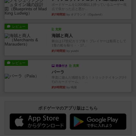
ボードゲームを1,000個以上持っているユーザー視
点で良かった点と悪か...
約7時間前
by オグランド（Oguland）
レビュー
充実
海賊と商人
舞台は17世紀カリブ海！ プレイヤーは船長として
1隻の船を駆り・・17...
約7時間前
by yuishi
レビュー
画像付き
充実
パーラ
率直に遊んだ感想を言う！トリックテイキング(ﾄﾘ
ﾃ)のカードゲーム。 ...
約9時間前
by 鳴屋
ボドゲーマのアプリ版はこちら