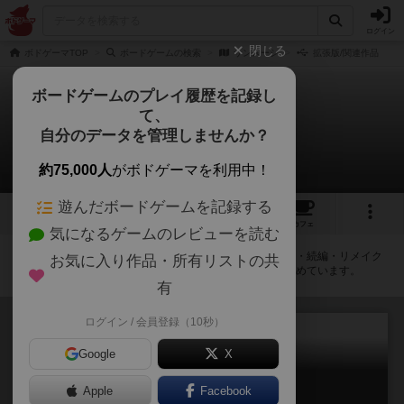
ログイン
閉じる
ボドゲーマTOP
ボードゲームの検索
サンスーシ
拡張版/関連作品
ボードゲームのプレイ履歴を記録し
て、
サンスーシ
自分のデータを管理しませんか？
拡張/関連作品 1件
約75,000人
がボドゲーマを利用中！
遊んだボードゲームを記録する
3
3
8
トップ
画像
動画
レビュー
カフェ
気になるゲームのレビューを読む
サンスーシに紐付いているボードゲーム一覧です。拡張版・続編・リメイク
お気に入り作品・所有リストの共
版などの同じシリーズを中心に、関連性の強い作品をまとめています。
有
ログイン / 会員登録（10秒）
Google
X
サンスーシ
Apple
Facebook