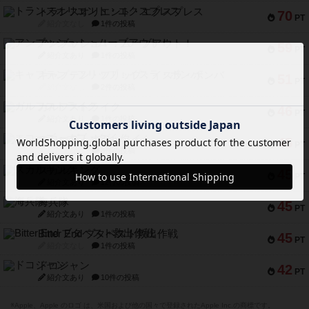
トランスオリエント・エクスプレス
70
PT
紹介文なし
1件の投稿
アンブッシュ！：ムーブアウト！
59
PT
紹介文あり
1件の投稿
キャプテン・フリップ：イスラ・ボンバ
51
PT
紹介文なし
2件の投稿
ガルフストライク
46
PT
紹介文あり
1件の投稿
エコーズ・オブ・タイム
45
PT
紹介文なし
8件の投稿
スカルキング
45
PT
紹介文あり
12件の投稿
海兵隊
45
PT
紹介文あり
1件の投稿
Bitter End ブタペスト救出作戦
45
PT
紹介文なし
1件の投稿
ドコジャン
42
PT
紹介文あり
10件の投稿
※Apple、Apple のロゴ は、米国および他の国々で登録されたApple Inc.の商標です。