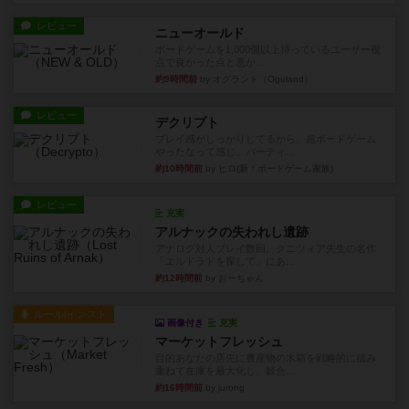
レビュー
ニューオールド
ボードゲームを1,000個以上持っているユーザー視
点で良かった点と悪か...
約9時間前
by オグランド（Oguland）
レビュー
デクリプト
プレイ感がしっかりしてるから、超ボードゲーム
やったなって感じ。パーティ...
約10時間前
by ヒロ(新！ボードゲーム家族)
レビュー
充実
アルナックの失われし遺跡
アナログ対人プレイ数回。クニツィア先生の名作
「エルドラドを探して」にあ...
約12時間前
by おーちゃん
ルール/インスト
画像付き
充実
マーケットフレッシュ
目的あなたの店先に農産物の木箱を戦略的に積み
重ねて在庫を最大化し、競合...
約16時間前
by jurong