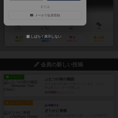
Sanssouci
または
メールで会員登録
2～4人
30～45分
8歳～
2件
しばらく表示しない
27
104
9
106
興味あり
経験あり
お気に入り
持ってる
会員の新しい投稿
レビュー
ふたつの街の物語
タイルを4×4で並べて街づくりします。ただし、
街は各プレイヤーの間にあ...
約2時間前
by ジェイとと
ルール/インスト
画像付き
ざりかに将棋
３種類の駒だけが登場する超シンプルな将棋系ゲ