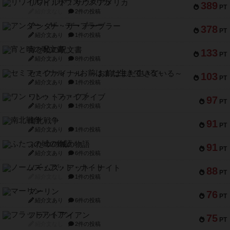
リワイルド：サウスアメリカ
389
PT
紹介文なし
2件の投稿
アンダー・ザ・テーブラー
378
PT
紹介文あり
1件の投稿
宵と暁の呪文書
133
PT
紹介文あり
8件の投稿
セミファイナル ～お前はまだ生きている～
103
PT
紹介文あり
1件の投稿
ワン・トゥ・ファイブ
97
PT
紹介文あり
1件の投稿
南北戦争
91
PT
紹介文あり
1件の投稿
ふたつの城の物語
91
PT
紹介文あり
6件の投稿
ノームズ・アット・ナイト
88
PT
紹介文なし
1件の投稿
マーリン
76
PT
紹介文あり
6件の投稿
フラットアイアン
75
PT
紹介文なし
2件の投稿