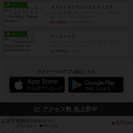
レビュー
メメントオンラインタクティクス
どんどん物量が増えて大変になっていく押し付け
合いが楽しいゲーム盛り上が...
約17時間前
by nekomanma222
レビュー
ヘックメック
サイコロゲームです1から5までの数字と芋虫がか
かれたダイス。これを振っ...
約18時間前
by みいやん
ボドゲーマのアプリ版はこちら
アクセス数 急上昇中
無限まちがいさがし
574
PT
紹介文あり
2件の投稿