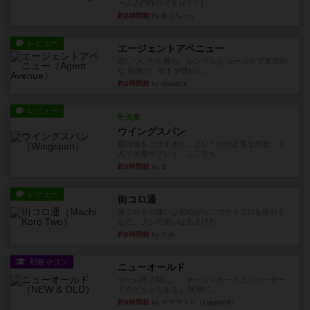
ーム入門作品です♪(＾＾)...
約2時間前
by あんちっく
レビュー
エージェントアベニュー
追いついたら勝ち。シンプルな ルールとで直感的
な 目的で、ボドゲ慣れし...
約2時間前
by daisdice
レビュー
充実
ウイングスパン
期待値を上げすぎた、というのが正直な感想。２
人で何度かプレイ。ここでも...
約3時間前
by S
レビュー
街コロ通
街コロとの違いは初めから二つサイコロを振れる
など、少しの違いはあるけれ...
約8時間前
by くみ
戦略やコツ
ニューオールド
ゲーム終了時に、「オールドカードとニューカー
ドのどちらもある」 状態に...
約9時間前
by オグランド（Oguland）