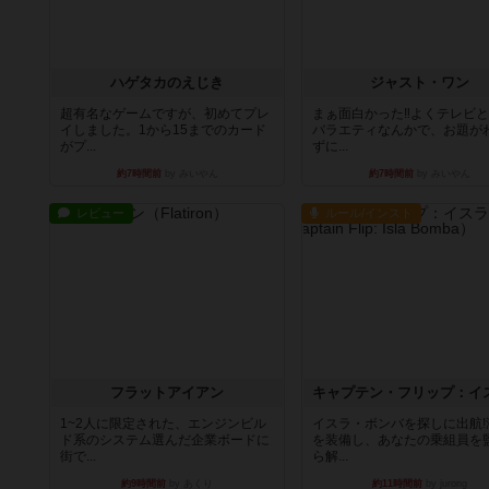
ハゲタカのえじき
ジャスト・ワン
超有名なゲームですが、初めてプレ
まぁ面白かった‼️よくテレビ
イしました。1から15までのカード
バラエティなんかで、お題が
がプ...
ずに...
約7時間前
by みいやん
約7時間前
by みいやん
レビュー
ルール/インスト
フラットアイアン
1~2人に限定された、エンジンビル
イスラ・ボンバを探しに出航!
ド系のシステム選んだ企業ボードに
を装備し、あなたの乗組員を
街で...
ら解...
約9時間前
by あくり
約11時間前
by jurong