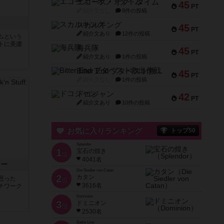
エコーズ・オブ・タイム
45
PT
紹介文なし
8件の投稿
スカルキング
45
PT
紹介文あり
12件の投稿
ムという
トに美濃
海兵隊
45
PT
紹介文あり
1件の投稿
Bitter End ブタペスト救出作戦
45
PT
紹介文なし
1件の投稿
ドコジャン
42
PT
紹介文あり
10件の投稿
お気に入りランキング
トップ50
Splendor
1
宝石の煌き
位
4041名
ター
Die Siedler von Catan
2
カタン
思った
位
3616名
チワーク
Dominion
3
ドミニオン
位
2530名
Battle Line