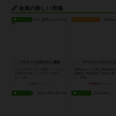
会員の新しい投稿
レビュー
ルール/インスト
アルナックの失われし遺跡
マーケットフレッシ
アナログ対人プレイ数回。クニツィ
目的あなたの店先に農産物の
ア先生の名作「エルドラドを探し
戦略的に積み重ねて在庫を最
て」にあ...
し、競合...
36分前
by おーちゃん
約5時間前
by jurong
レビュー
レビュー