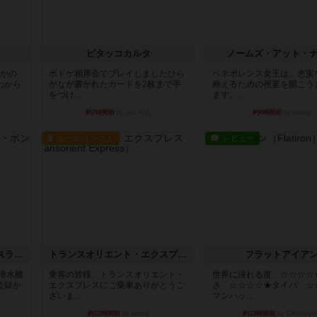
ピタッコカルタ
ノームズ・アット・
とかの
ボドゲ相席会でプレイしましたひら
ベネボレンス女王は、忠実
わから
がなが書かれたカードを2枚まで手
称えるための祝宴を開こう
をつけ...
ます。...
約7時間前
by みいやん
約8時間前
by jurong
ルール/インスト
レビュー
キャプテン・フリップ：イスラ・ボンバ
トランスオリエント・エクスプレス
フラットアイア
潜水艦
乗客の皆様、トランスオリエント・
世界に浸れる度 ☆☆☆☆
監獄か
エクスプレスにご乗車ありがとうご
さ ☆☆☆☆★タイパ ☆
ざいま...
マンハッ...
約12時間前
by jurong
約13時間前
by DKnewyor