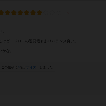
り。
だけど、ドローの運要素もありバランス良い。
いかな。
この投稿に
0
名が
ナイス！
しました