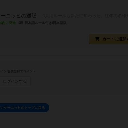
ケーニッヒの通販
4人用ルールも新たに加わった、往年の名作
以内に発送
日本語ルール付き/日本語版
カートに追加
イン/会員登録でコメント
ログインする
ゼンケーニッヒのトップに戻る