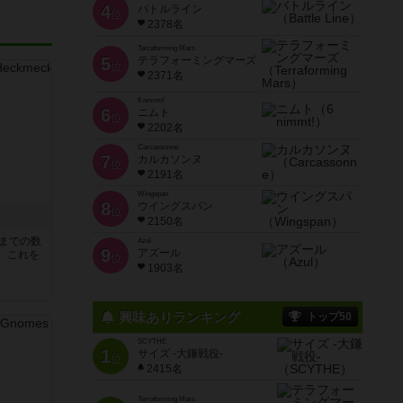
4
バトルライン
位
2378名
Terraforming Mars
5
テラフォーミングマーズ
位
2371名
6 nimmt!
6
ニムト
位
2202名
Carcassonne
7
カルカソンヌ
位
2191名
Wingspan
8
ウイングスパン
位
2150名
5までの数
Azul
9
アズール
。これを
位
1903名
興味ありランキング
トップ50
SCYTHE
1
サイズ -大鎌戦役-
位
2415名
Terraforming Mars