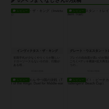
のべつまくなしさんの投稿
レビュー
レビュー
インヴィクタス・ザ・キング
グレート・ウエスタン・ト
初期手札が少なくやりくりが難しい
プレイの自由度が高いのが面
ドローソースもないその分、行動が
ごろく×デッキ構築×拡大再生
ある程...
うの...
4日前
の投稿
5日前
の投稿
レビュー
レビュー