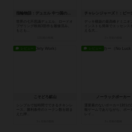
指輪物語：デュエル 中つ国の決戦
世界の七不思議デュエル、ロードオ
デッキ構築の最高峰ドミニオ
ブザリング映画3部作を履修済み。
インストも簡単でエッセンス
もとも...
える大...
12日前
の投稿
2ヶ月前
の投稿
レビュー
レビュー
こそどろ鉱山
ノーラックポーカー
シンプルで短時間でできるチキンレ
運要素のないポーカー1対1の
ース。勝利条件のトークン数を踏ま
報ゲームでありながら、ポー
えた押...
レイ...
3ヶ月前
の投稿
3ヶ月前
の投稿