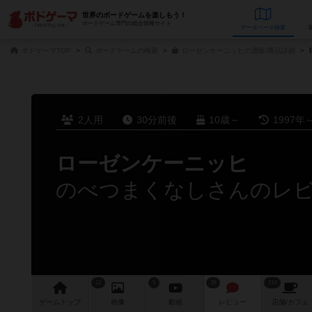
世界のボードゲームを楽しもう！
ボードゲーム専門の総合情報サイト
データベース
検
ボドゲーマTOP
ボードゲームの検索
ローゼンケーニッヒの通販/商品詳細
2人用
30分前後
10歳～
1997年
ローゼンケーニッヒ
のべつまくなしさんのレ
12
5
39
214
ゲーム
トップ
画像
動画
レビュー
店舗/
カフェ