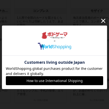
チャレンジャーズ！：ビーチカップ
コンプレス
モザイク
ンより
1人用で全部のカードを置けるくら
地元多治見発のボードゲー
を味わ
いにやり方は理解したうえで、あま
ことで購入。コンポーネン
り面白...
焼タイ...
2ヶ月前
の投稿
3ヶ月前
の投稿
レビュー
レビュー
コニック
ツメコミ引越セン
完全情
コンポーネントがオシャレルールは
パッチワークの短縮版。と
カーの
とてもシンプル。手札の管理、エリ
が、お金のやりくりがパッ
ア管理...
以上に厳...
3ヶ月前
の投稿
3ヶ月前
の投稿