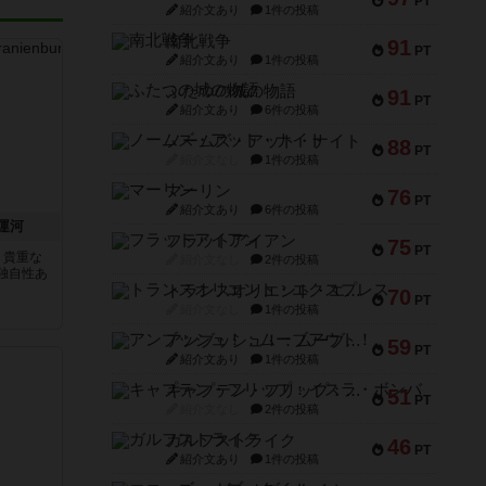
PT
紹介文あり
1件の投稿
南北戦争
91
PT
紹介文あり
1件の投稿
ふたつの城の物語
91
PT
紹介文あり
6件の投稿
ノームズ・アット・ナイト
88
PT
紹介文なし
1件の投稿
マーリン
76
PT
紹介文あり
6件の投稿
運河
フラットアイアン
75
PT
う貴重な
紹介文なし
2件の投稿
独自性あ
トランスオリエント・エクスプレス
70
PT
紹介文なし
1件の投稿
アンブッシュ！：ムーブアウト！
59
PT
紹介文あり
1件の投稿
キャプテン・フリップ：イスラ・ボンバ
51
PT
紹介文なし
2件の投稿
ガルフストライク
46
PT
紹介文あり
1件の投稿