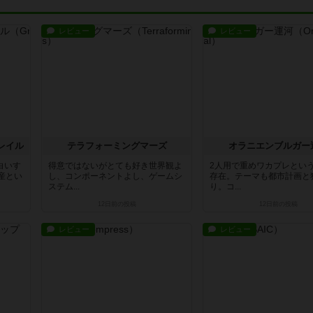
レビュー
レビュー
レイル
テラフォーミングマーズ
オラニエンブルガー
白いす
得意ではないがとても好き世界観よ
2人用で重めワカプレとい
産とい
し、コンポーネントよし、ゲームシ
存在。テーマも都市計画と
ステム...
り。コ...
12日前
の投稿
12日前
の投稿
レビュー
レビュー