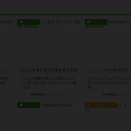
レビュー
レビュー
ュ
メメントオンラインタクティクス
ヘックメック
木箱を
どんどん物量が増えて大変になって
サイコロゲームです1から
大化
いく押し付け合いが楽しいゲーム盛
字と芋虫がかかれたダイス
り上が...
振っ...
約5時間前
by nekomanma222
約7時間前
by みいやん
レビュー
ルール/インスト