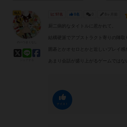
仙人
97名
0名
0
8ヶ月前
厨二病的なタイトルに惹かれて。
結構硬派でアブストラクト寄りの陣取
のべつまくなし
囲碁とかオセロとかと近しいプレイ感
シェアする
あまり会話が盛り上がるゲームではな
ナイス！