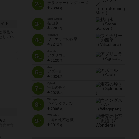
2
テラフォーミングマーズ
位
2394名
Stone Garden
3
枯山水
ナイト
位
2281名
な臣民を
Viticulture
としてい
4
ワイナリーの四季
位
2272名
Agricola
5
アグリコラ
位
2120名
Azul
6
アズール
位
2034名
Splendor
7
宝石の煌き
位
2028名
Wingspan
8
ウイングスパン
位
2006名
ン
7 Wonders
9
世界の七不思議
★楽し
位
☆☆☆☆
1919名
k