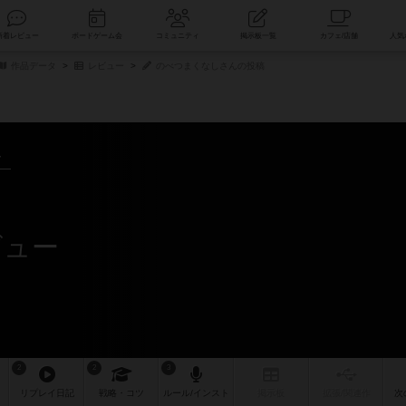
索
新着レビュー
ボードゲーム会
コミュニティ
掲示板一覧
作品データ
レビュー
のべつまくなしさんの投稿
～
ビュー
2
2
3
リプレイ
日記
戦略
・コツ
ルール
/インスト
掲示板
拡張/関連
作
次