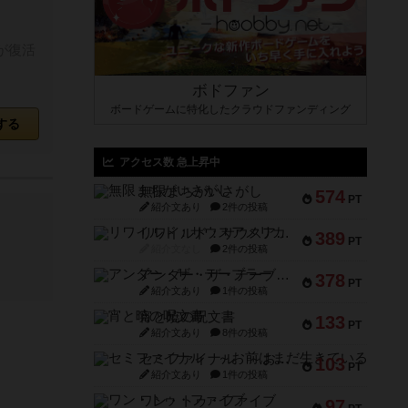
が復活
ボドファン
ボードゲームに特化したクラウドファンディング
する
アクセス数 急上昇中
無限まちがいさがし
574
PT
紹介文あり
2件の投稿
リワイルド：サウスアメリカ
389
PT
紹介文なし
2件の投稿
アンダー・ザ・テーブラー
378
PT
紹介文あり
1件の投稿
宵と暁の呪文書
133
PT
紹介文あり
8件の投稿
セミファイナル ～お前はまだ生きている～
103
PT
紹介文あり
1件の投稿
ワン・トゥ・ファイブ
97