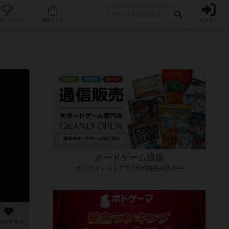
ログイン
カフェ/店舗
人気ボードゲーム
通販ストア
ボードゲーム通販
オンラインストアで7,500商品を販売中
のおすすめ