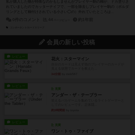
私が購入した物が特殊なのかもしませんがプレイヤー駒の糊が、ドカ塗りさ
れていましたのでカッターナイフで、一部を除去しプレイヤー駒の（ボルダ
リングとして糊付けされている小さい◯の）外れていたところは...
0件のコメント
44
約1年前
ページビュー
コンポーネント/カードスリーブ
会員の新しい投稿
レビュー
花火：スターマイン
自分のカードは見えず他のプレイヤーのカードが
見える状態でカードを教えた...
34分前
by mob567
レビュー
充実
アンダー・ザ・テーブラー
笑えるバカゲームを集めているライトゲーマーと
してのレビューです。正体隠...
約3時間前
by toyota
レビュー
充実
ワン・トゥ・ファイブ