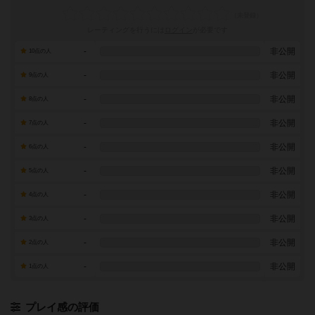
レーティングを行うには
ログイン
が必要です
-
非公開
10点の人
-
非公開
9点の人
-
非公開
8点の人
-
非公開
7点の人
-
非公開
6点の人
-
非公開
5点の人
-
非公開
4点の人
-
非公開
3点の人
-
非公開
2点の人
-
非公開
1点の人
プレイ感の評価