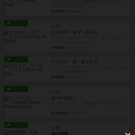
とにかくお手軽にすき間時間をうめるゲームとし
て重宝するゲームです。いわ...
約4時間前
by nabekoh
レビュー
充実
エコーズ・オブ・タイム
カードゲームにファイナルファンタジーのアクテ
ィブタイムバトル（もしくは...
約8時間前
by ジェイとと
レビュー
シャット・ザ・ボックス
とてもシンプルなダイスゲーム。2つのダイスを振
って、出目の合計を自分の...
約8時間前
by OSAっち
レビュー
充実
オバケだぞ～
対人アナログプレイ。簡単なルールで誰とでも遊
べるゲーム。こんなの子ども...
約10時間前
by おーちゃん
レビュー
充実
南北戦争