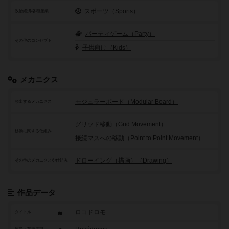
スポーツ（Sports）
政治経済/各種産業
パーティゲーム（Party）
その他のコンセプト
子供向け（Kids）
メカニクス
モジュラーボード（Modular Board）
頻出するメカニクス
グリッド移動（Grid Movement）
移動に関する仕組み
接続マスへの移動（Point to Point Movement）
ドローイング（描画）（Drawing）
その他のメカニクスや仕組み
作品データ
ロコドロモ
タイトル