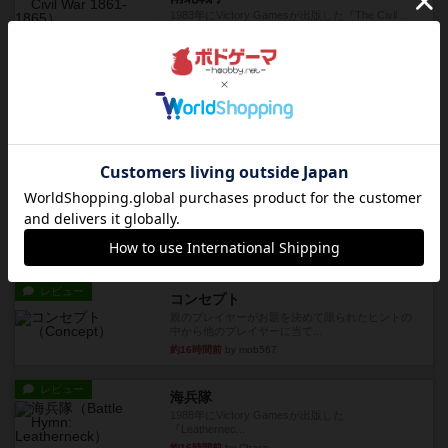
1983年にVictory Gamesが出版した『The Civil ...
約13時間前
by Chaco
レビュー
画像付き
ファイアー・ブルズ / 火牛陣
火牛を引き連れて敵を殲滅させる。縦か斜めで前2
列まで攻撃できるが、自分...
約15時間前
by うらまこ
レビュー
フリップ７
カードをめくるかパスをするかを決めてパスした
時のカード数字が得点になる...
約16時間前
by mob567
レビュー
コンセプト
親のプレイヤーがお題を決めて限られたヒントの
中から他のプレイヤーに当て...
約16時間前
by mob567
レビュー
海兵隊
1988年にVictory Gamesが出版した
『Leathernec...
約16時間前
by Chaco