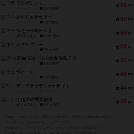
ブラヴェスト
66
PT
紹介文なし
1件の投稿
スペクタキュラー
60
PT
紹介文なし
1件の投稿
スモールワールド
59
PT
紹介文あり
13件の投稿
ギャンブラー
58
PT
紹介文なし
2件の投稿
Bitter End ブタペスト救出作戦
52
PT
紹介文なし
1件の投稿
ラピード
46
PT
紹介文なし
1件の投稿
ザ・フラッフィー・ライト
44
PT
紹介文なし
0件の投稿
ふたつの城の物語
39
PT
紹介文あり
6件の投稿
※Apple、Apple のロゴ は、米国および他の国々で登録されたApple Inc.の商標です。
※App Store は、Apple Inc.のサービスマークです。
※Android は、グーグル インコーポレイテッドの商標または登録商標です。
※Google Play とそのロゴは、Google Inc.の商標または登録商標です。