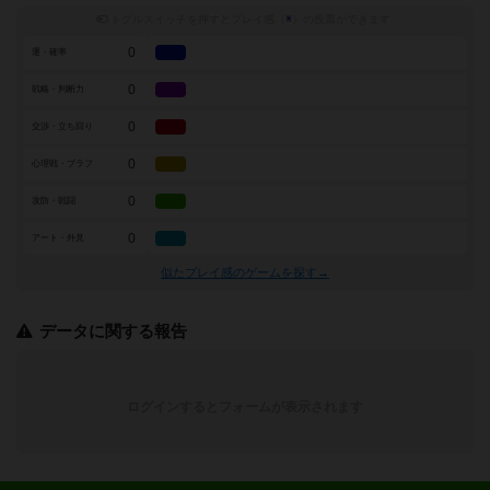
トグルスイッチを押すとプレイ感（
※
）の投票ができます
0
運・確率
0
戦略・判断力
0
交渉・立ち回り
0
心理戦・ブラフ
0
攻防・戦闘
0
アート・外見
似たプレイ感のゲームを探す→
データに関する報告
ログインするとフォームが表示されます