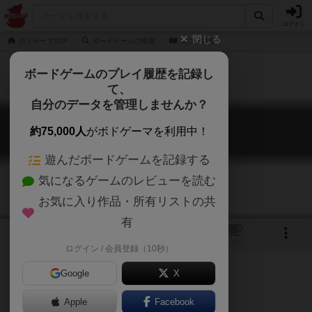
ログイン
閉じる
ボドゲーマTOP
ボードゲームの検索
ロコドロモ
ボードゲームのプレイ履歴を記録し
て、
自分のデータを管理しませんか？
ロコドロモ
約75,000人
がボドゲーマを利用中！
Rocódromo
遊んだボードゲームを記録する
気になるゲームのレビューを読む
お気に入り作品・所有リストの共
有
1
1
トップ
画像
動画
レビュー
カフェ
ログイン / 会員登録（10秒）
Google
X
ボルダリングのボードゲーム！
Apple
Facebook