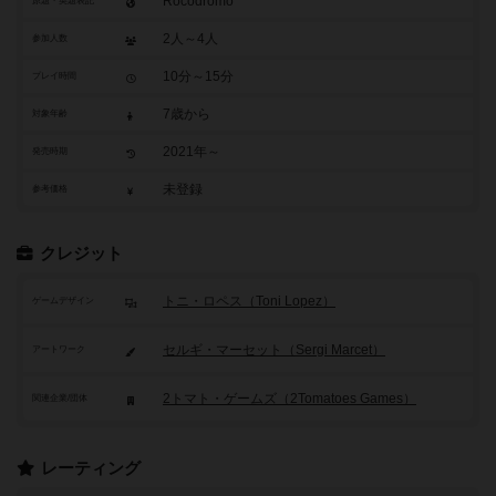
Rocódromo
原題・英題表記
2人～4人
参加人数
10分～15分
プレイ時間
7歳から
対象年齢
2021年～
発売時期
未登録
参考価格
クレジット
トニ・ロペス（Toni Lopez）
ゲームデザイン
セルギ・マーセット（Sergi Marcet）
アートワーク
2トマト・ゲームズ（2Tomatoes Games）
関連企業/団体
レーティング