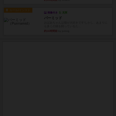
ルール/インスト
画像付き
充実
パーミッド
おばあちゃんは猫が大好きです!しかし、あまりに
も多くの猫を飼っているた...
約16時間前
by jurong