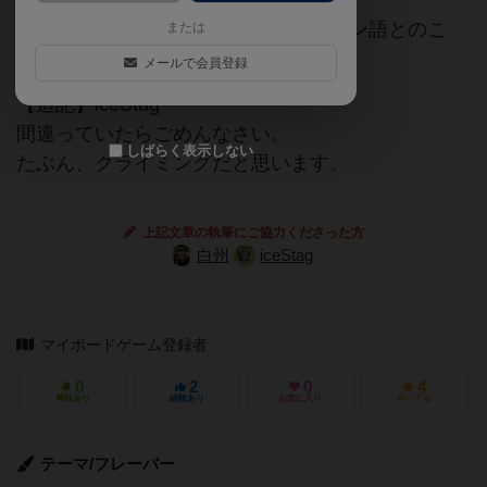
ロコドロモは、ボルダリングのスペイン語とのこ
または
と。
メールで会員登録
【追記】iceStag
間違っていたらごめんなさい。
しばらく表示しない
たぶん、クライミングだと思います。
上記文章の執筆にご協力くださった方
白州
iceStag
マイボードゲーム登録者
0
2
0
4
興味あり
経験あり
お気に入り
持ってる
テーマ/フレーバー