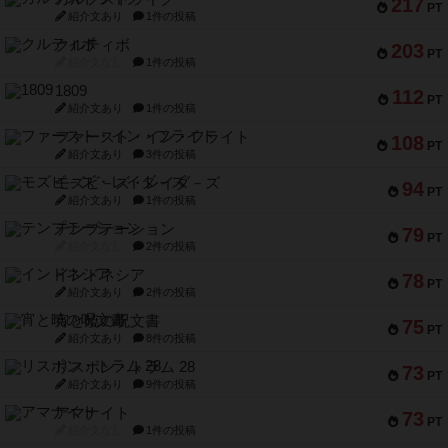
217
PT
紹介文あり
1件の投稿
クルティボ
203
PT
紹介文なし
1件の投稿
1809
112
PT
紹介文あり
1件の投稿
ファースト・イン・フライト
108
PT
紹介文あり
3件の投稿
モズビ－ズ・レイダ－ズ
94
PT
紹介文あり
1件の投稿
テンプテーション
79
PT
紹介文なし
2件の投稿
インドネシア
78
PT
紹介文あり
2件の投稿
宵と暁の呪文書
75
PT
紹介文あり
8件の投稿
リスボン・トラム 28
73
PT
紹介文あり
9件の投稿
アマナイト
73
PT
紹介文なし
1件の投稿