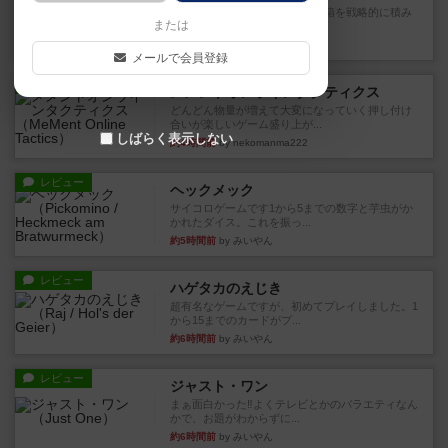
目的あなたの店先に農産物の木箱を戦略的に積み
または
重ねて在庫を最大化し、競合...
約4時間前
by jurong
メールで会員登録
レビュー
メメントオンラインタクティクス
どんどん物量が増えて大変になっていく押し付け
合いが楽しいゲーム盛り上が...
しばらく表示しない
約4時間前
by nekomanma222
レビュー
ヘックメック
サイコロゲームです1から5までの数字と芋虫がか
かれたダイス。これを振っ...
約5時間前
by みいやん
レビュー
ハゲタカのえじき
超有名なゲームですが、初めてプレイしました。1
から15までのカードがプ...
約6時間前
by みいやん
レビュー
ジャスト・ワン
まぁ面白かった‼️よくテレビとかのバラエティなん
かで、お題がわからずに...
約6時間前
by みいやん