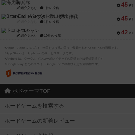
海兵隊
45
PT
紹介文あり
1件の投稿
Bitter End ブタペスト救出作戦
45
PT
紹介文なし
1件の投稿
ドコジャン
42
PT
紹介文あり
10件の投稿
※Apple、Apple のロゴ は、米国および他の国々で登録されたApple Inc.の商標です。
※App Store は、Apple Inc.のサービスマークです。
※Android は、グーグル インコーポレイテッドの商標または登録商標です。
※Google Play とそのロゴは、Google Inc.の商標または登録商標です。
ボドゲーマTOP
ボードゲームを検索する
ボードゲームの新着レビュー