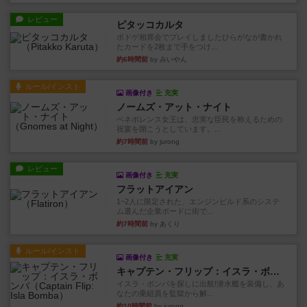
レビュー
ピタッコカルタ
ボドゲ相席会でプレイしましたひらがなが書かれ
たカードを2枚まで手をつけ...
約6時間前
by みいやん
ルール/インスト
画像付き
充実
ノームズ・アット・ナイト
ベネボレンス女王は、忠実な臣民を称えるための
祝宴を開こうとしています。...
約7時間前
by jurong
レビュー
画像付き
充実
フラットアイアン
1~2人に限定された、エンジンビルド系のシステ
ム選んだ企業ボードに街で...
約7時間前
by あくり
ルール/インスト
画像付き
充実
キャプテン・フリップ：イスラ・ボンバ
イスラ・ボンバを探しに出航!潜水艦を装備し、あ
なたの乗組員を監獄から解...
約10時間前
by jurong