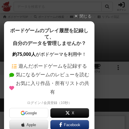
ログイン
閉じる
ボドゲーマTOP
ボードゲームの検索
ロボティクス
リプレイ日記
ボードゲームのプレイ履歴を記録し
て、
ロボティクス
自分のデータを管理しませんか？
0件のリプレイ日記
約75,000人
がボドゲーマを利用中！
遊んだボードゲームを記録する
1
1
トップ
画像
動画
レビュー
カフェ
気になるゲームのレビューを読む
お気に入り作品・所有リストの共
ロボティクスのトップに戻る
有
ログイン / 会員登録（10秒）
会員の新しい投稿
Google
X
ルール/インスト
画像付き
充実
Apple
Facebook
マーケットフレッシュ