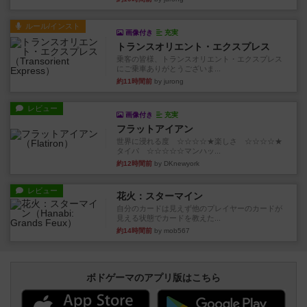
ルール/インスト
画像付き
充実
トランスオリエント・エクスプレス
乗客の皆様、トランスオリエント・エクスプレス
にご乗車ありがとうございま...
約11時間前
by jurong
レビュー
画像付き
充実
フラットアイアン
世界に浸れる度 ☆☆☆☆★楽しさ ☆☆☆☆★
タイパ ☆☆☆☆☆マンハッ...
約12時間前
by DKnewyork
レビュー
花火：スターマイン
自分のカードは見えず他のプレイヤーのカードが
見える状態でカードを教えた...
約14時間前
by mob567
ボドゲーマのアプリ版はこちら