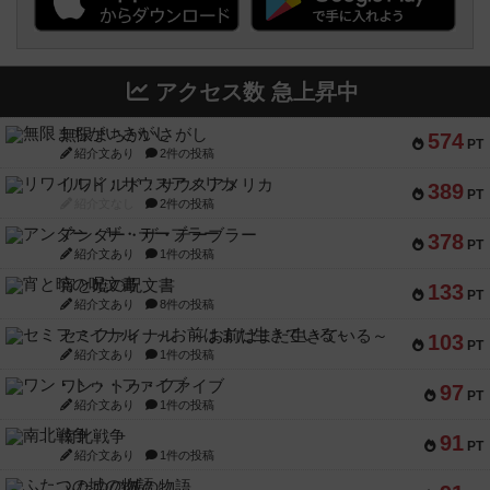
アクセス数 急上昇中
無限まちがいさがし
574
PT
紹介文あり
2件の投稿
リワイルド：サウスアメリカ
389
PT
紹介文なし
2件の投稿
アンダー・ザ・テーブラー
378
PT
紹介文あり
1件の投稿
宵と暁の呪文書
133
PT
紹介文あり
8件の投稿
セミファイナル ～お前はまだ生きている～
103
PT
紹介文あり
1件の投稿
ワン・トゥ・ファイブ
97
PT
紹介文あり
1件の投稿
南北戦争
91
PT
紹介文あり
1件の投稿
ふたつの城の物語