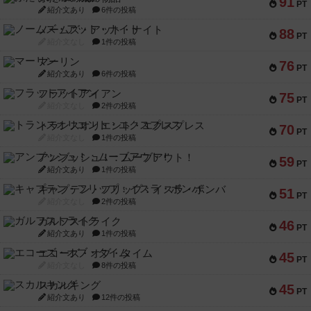
91
PT
紹介文あり
6件の投稿
ノームズ・アット・ナイト
88
PT
紹介文なし
1件の投稿
マーリン
76
PT
紹介文あり
6件の投稿
フラットアイアン
75
PT
紹介文なし
2件の投稿
トランスオリエント・エクスプレス
70
PT
紹介文なし
1件の投稿
アンブッシュ！：ムーブアウト！
59
PT
紹介文あり
1件の投稿
キャプテン・フリップ：イスラ・ボンバ
51
PT
紹介文なし
2件の投稿
ガルフストライク
46
PT
紹介文あり
1件の投稿
エコーズ・オブ・タイム
45
PT
紹介文なし
8件の投稿
スカルキング
45
PT
紹介文あり
12件の投稿