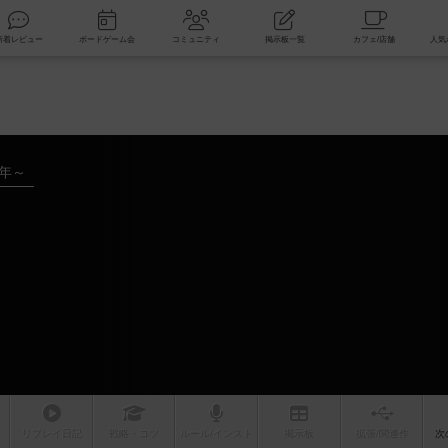
索
新着レビュー
ボードゲーム会
コミュニティ
掲示板一覧
7年～
リプレイ
日記
戦略
・コツ
ルール
/インスト
掲示板
拡張/関連
作
次