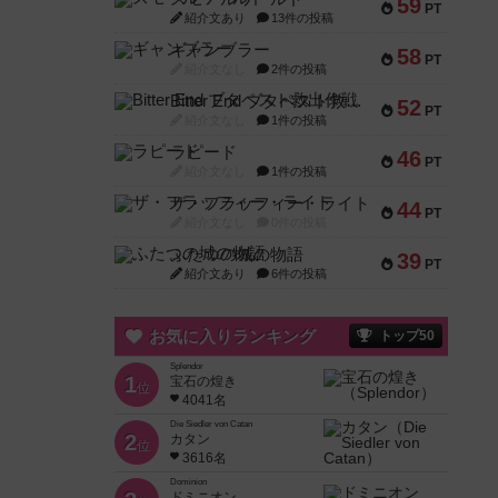
59
PT
紹介文あり
13件の投稿
ギャンブラー
58
PT
紹介文なし
2件の投稿
Bitter End ブタペスト救出作戦
52
PT
紹介文なし
1件の投稿
ラピード
46
PT
紹介文なし
1件の投稿
ザ・フラッフィー・ライト
44
PT
紹介文なし
0件の投稿
ふたつの城の物語
39
PT
紹介文あり
6件の投稿
お気に入りランキング
トップ50
Splendor
1
宝石の煌き
位
4041名
Die Siedler von Catan
2
カタン
位
3616名
Dominion
ドミニオン