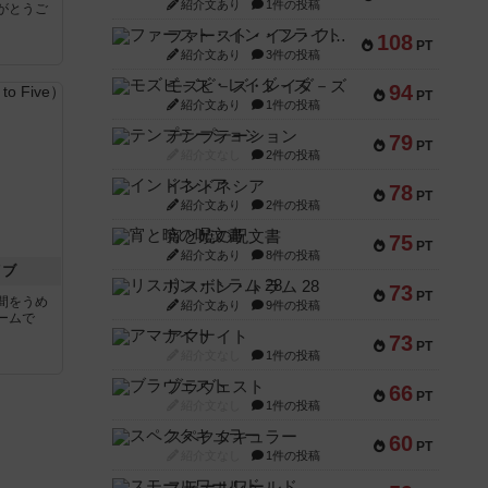
紹介文あり
1件の投稿
がとうご
ファースト・イン・フライト
108
PT
紹介文あり
3件の投稿
モズビ－ズ・レイダ－ズ
94
PT
紹介文あり
1件の投稿
テンプテーション
79
PT
紹介文なし
2件の投稿
インドネシア
78
PT
紹介文あり
2件の投稿
宵と暁の呪文書
75
PT
紹介文あり
8件の投稿
イブ
リスボン・トラム 28
73
PT
間をうめ
紹介文あり
9件の投稿
ームで
アマナイト
73
PT
紹介文なし
1件の投稿
ブラヴェスト
66
PT
紹介文なし
1件の投稿
スペクタキュラー
60
PT
紹介文なし
1件の投稿
スモールワールド