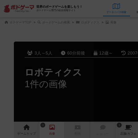
世界のボードゲームを楽しもう！
ボードゲーム専門の総合情報サイト
データベース
検
ボドゲーマTOP
ボードゲームの検索
ロボティクス
画像
3人～5人
60分前後
12歳～
200
ロボティクス
1件の画像
1
1
ゲーム
トップ
画像
動画
レビュー
店舗/
カフェ