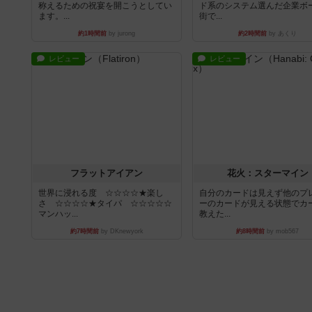
称えるための祝宴を開こうとしてい
ド系のシステム選んだ企業ボ
ます。...
街で...
約1時間前
by jurong
約2時間前
by あくり
レビュー
レビュー
フラットアイアン
花火：スターマイン
世界に浸れる度 ☆☆☆☆★楽し
自分のカードは見えず他のプ
さ ☆☆☆☆★タイパ ☆☆☆☆☆
ーのカードが見える状態でカ
マンハッ...
教えた...
約7時間前
by DKnewyork
約8時間前
by mob567