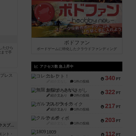
ボドファン
したひら
ボードゲームに特化したクラウドファンディング
枚まで手
アクセス数 急上昇中
コレクト！
340
PT
紹介文なし
1件の投稿
無限まちがいさがし
322
PT
紹介文あり
2件の投稿
ガルフストライク
217
PT
紹介文あり
1件の投稿
クルティボ
203
PT
紹介文なし
1件の投稿
トランスオリエント・エクスプレス
1809
112
エント・
PT