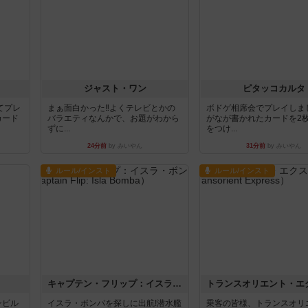
ジャスト・ワン
ピタッコカルタ
てプレ
まぁ面白かった‼️よくテレビとかの
ボドゲ相席会でプレイしま
カード
バラエティなんかで、お題がわから
がなが書かれたカードを2
ずに...
をつけ...
24分前
by みいやん
31分前
by みいやん
ルール/インスト
ルール/インスト
キャプテン・フリップ：イスラ・ボンバ
ンビル
イスラ・ボンバを探しに出航!潜水艦
乗客の皆様、トランスオリ