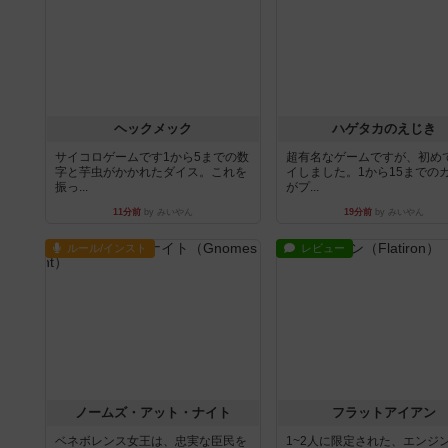
ヘックメック
ハゲタカのえじき
サイコロゲームです1から5までの数
超有名なゲームですが、初め
字と芋虫がかかれたダイス。これを
イしました。1から15までの
振っ...
がプ...
11分前
by みいやん
19分前
by みいやん
ルール/インスト
レビュー
ノームズ・アット・ナイト
フラットアイアン
ベネボレンス女王は、忠実な臣民を
1~2人に限定された、エンジ