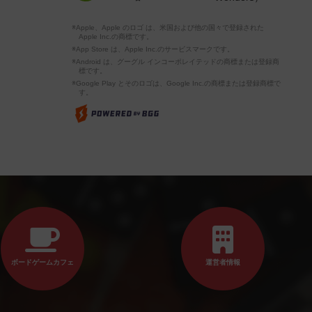
※Apple、Apple のロゴ は、米国および他の国々で登録された
Apple Inc.の商標です。
※App Store は、Apple Inc.のサービスマークです。
※Android は、グーグル インコーポレイテッドの商標または登録商
標です。
※Google Play とそのロゴは、Google Inc.の商標または登録商標で
す。
ボードゲームカフェ
運営者情報