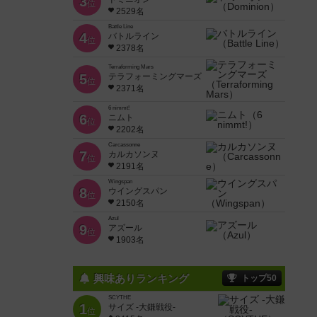
3
位
2529名
Battle Line
4
バトルライン
位
2378名
Terraforming Mars
5
テラフォーミングマーズ
位
2371名
6 nimmt!
6
ニムト
位
2202名
Carcassonne
7
カルカソンヌ
位
2191名
Wingspan
8
ウイングスパン
位
2150名
Azul
9
アズール
位
1903名
興味ありランキング
トップ50
SCYTHE
1
サイズ -大鎌戦役-
位