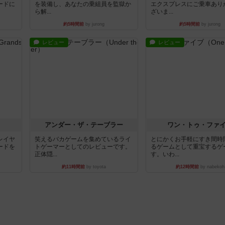
ードに
を装備し、あなたの乗組員を監獄か
エクスプレスにご乗車あり
ら解...
ざいま...
約5時間前
by jurong
約5時間前
by jurong
レビュー
レビュー
アンダー・ザ・テーブラー
ワン・トゥ・ファ
レイヤ
笑えるバカゲームを集めているライ
とにかくお手軽にすき間時
ードを
トゲーマーとしてのレビューです。
るゲームとして重宝するゲ
正体隠...
す。いわ...
約11時間前
by toyota
約12時間前
by nabekoh