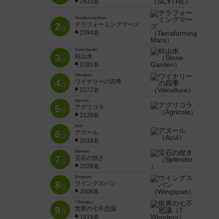
2415名
Terraforming Mars
2
テラフォーミングマーズ
位
2394名
Stone Garden
3
枯山水
位
2281名
Viticulture
4
ワイナリーの四季
位
2272名
Agricola
5
アグリコラ
位
2120名
Azul
6
アズール
位
2034名
Splendor
7
宝石の煌き
位
2028名
Wingspan
8
ウイングスパン
位
2006名
7 Wonders
9
世界の七不思議
位
1919名