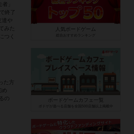
走者」
で終了
友達や
てみた
人気ボードゲーム
総合おすすめランキング
につく
った方
初め
るの
ボードゲームカフェ一覧
ボドゲが遊べる店舗を全国500店舗以上掲載中