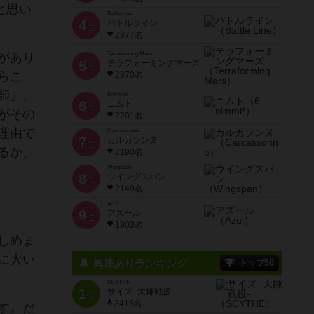
と思い
Battle Line
4
バトルライン
位
2377名
があり
Terraforming Mars
5
テラフォーミングマーズ
位
らこ
2370名
師」、
6 nimmt!
6
ニムト
位
がその
2201名
理由で
Carcassonne
7
カルカソンヌ
位
るか、
2190名
Wingspan
8
ウイングスパン
位
2149名
Azul
9
アズール
位
1903名
しめま
に大い
興味ありランキング
トップ50
SCYTHE
1
サイズ -大鎌戦役-
位
2415名
す。だ