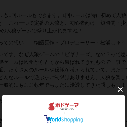
ルも1回ルールもできます。1回ルールは特に初めて人狼
す。これ一つで定番の人狼と、初心者向け・短時間・少
つの人狼ゲームで盛り上がれますね！
たっての想い 物語原作・プロデューサー・松浦しゅう
いです。なぜ人狼ゲームの「ビギナーズ」なの？って思
狼ゲームは欧州から古くから遊ばれてきたもので、誰で
近、たくさんのルールや役職が考えられていて、またア
どんなルールで遊ぶかに制限はありません。人狼を楽し
一般的にもここ数年でちまたに浸透してきた感じもしま
う悩み
っても迷う人っていっぱいいそうな感じがしています。
あるし、まず何から手に取ったらいいのか・・・、そん