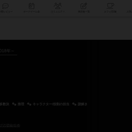
索
新着レビュー
ボードゲーム会
コミュニティ
掲示板一覧
018年～
/多数決
推理
キャラクター/役割の担当
謎解き
グの登録/分布