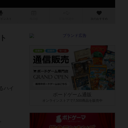
/インスト
掲示板
拡張/関連
作
次のおすすめ
ト
めるハイ
ボードゲーム通販
オンラインストアで7,500商品を販売中
。