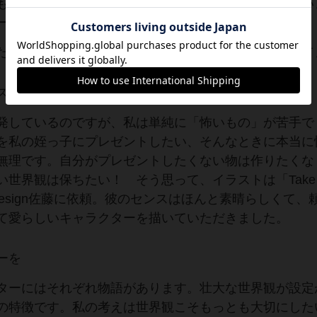
も人狼ゲームに興味を持ったとき、同じように感じてい
ーズ」を製作してみようと思ったのです。
ために親しみやすく楽しんでもらうことを第一に考えて
ストで
発しているのですが、私は単純に「怖いもの」が苦手で
を私の姪っ子にプレゼントしたい、そんなときに本当に
無理です。自分がプレゼントしたくない物は作りたくな
世界観は保ちたい！ そう思って、イラストは「Take T
2design佐藤に依頼。彼のセンスはほんと素晴らしくて、
て愛らしいキャラクターを描いていただきました。
ーを
ターにはそれぞれ物語があります。壮大な世界観が設定
の特徴です。私の考えは世界観こそもっとも大切にした