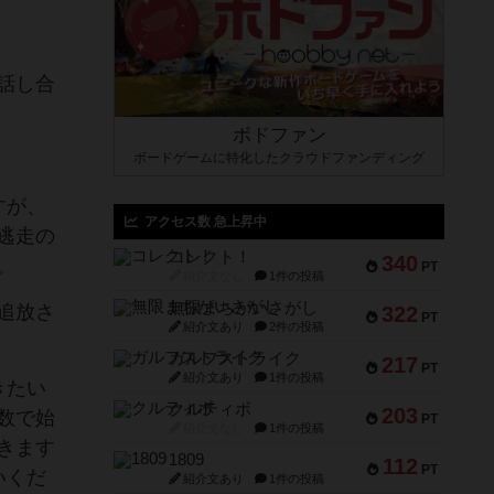
話し合
ボドファン
ボードゲームに特化したクラウドファンディング
すが、
アクセス数 急上昇中
逃走の
コレクト！
340
。
PT
紹介文なし
1件の投稿
無限まちがいさがし
追放さ
322
PT
紹介文あり
2件の投稿
ガルフストライク
217
PT
紹介文あり
1件の投稿
きたい
クルティボ
203
数で始
PT
紹介文なし
1件の投稿
きます
1809
112
PT
いくだ
紹介文あり
1件の投稿