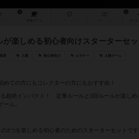
3
1
ュー
店舗/
カフェ
リプレイ
日記
戦略
・コツ
ルール
ルが楽しめる初心者向けスターターセッ
狼系
人狼
初心者向け
ビギナー
人狼ゲーム
初めての方にもコレクターの方にもおすすめ！
てTTT)が贈る超絶インパクト！ 定番ルールと1回ルールが楽し
ゲーム。
」の2つを楽しめる初心者のためのスターターセットです