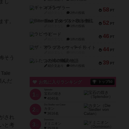
まし
ギャンブラー
58
PT
紹介文なし
2件の投稿
ます。
Bitter End ブタペスト救出作戦
52
PT
紹介文なし
1件の投稿
ラピード
46
PT
紹介文なし
1件の投稿
ザ・フラッフィー・ライト
44
PT
紹介文なし
0件の投稿
怖そう
ふたつの城の物語
39
PT
紹介文あり
6件の投稿
ale
頼んだ
お気に入りランキング
トップ50
Splendor
1
宝石の煌き
位
4040名
Die Siedler von Catan
2
カタン
位
3616名
がされ
Dominion
3
ドミニオン
いと考
位
2528名