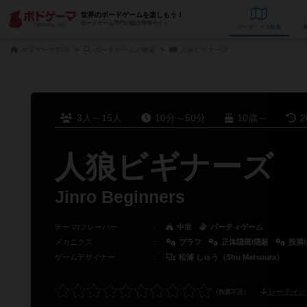
世界のボードゲームを楽しもう！
ボードゲーム専門の総合情報サイト
データベース
検
ボドゲーマTOP
ボードゲームの検索
人狼ビギナーズ
3人～15人
10分～50分
10歳～
2
人狼ビギナーズ
Jinro Beginners
テーマ/フレーバー
：
中世
パーティゲーム
メカニクス
：
ブラフ
正体隠匿/隠蔽
投票
ゲームデザイナー
：
松浦 しゅう（Shu Matsuura）
レーティン