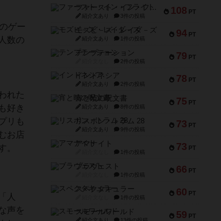
ファースト・イン・フライト
108
PT
紹介文あり
3件の投稿
のゲー
モズビ－ズ・レイダ－ズ
94
PT
人数の
紹介文あり
1件の投稿
テンプテーション
79
PT
紹介文なし
2件の投稿
インドネシア
78
PT
紹介文あり
2件の投稿
われた
宵と暁の呪文書
75
PT
も好き
紹介文あり
8件の投稿
プリも
リスボン・トラム 28
73
PT
紹介文あり
9件の投稿
むお店
アマナイト
73
す。
PT
紹介文なし
1件の投稿
ブラヴェスト
66
PT
紹介文なし
1件の投稿
スペクタキュラー
60
PT
「人
紹介文なし
1件の投稿
な声を
スモールワールド
59
PT
紹介文あり
13件の投稿