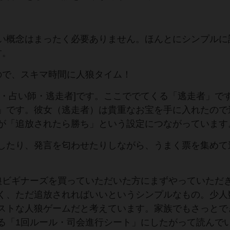
い概念はまったく必要ありません。ほんとにシンプルに
す。
ので、スキマ時間に人狼タイム！
民・占い師・逃走者]です。ここででてくる「逃走者」で
」です。彼女（逃走者）は貴重なお宝を手に入れたので
が「追放されたら勝ち」という設定につながっています
したり、発言を匂わせたりしながら、うまく票を集めて
狼ビギナーズを買っていただいた方にまずやっていただ
く、ただ追放されればいいというシンプルなもの。少人
ストな人狼ゲームだと考えています。家族でもさっとで
る「1回ルール・司会進行シート」にしたがって読んで