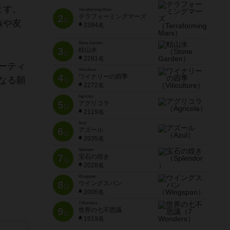
ます。
Terraforming Mars
2
テラフォーミングマーズ
位
族や友
2394名
Stone Garden
3
枯山水
位
2281名
ーティ
Viticulture
4
ワイナリーの四季
なる願
位
2272名
Agricola
5
アグリコラ
位
2119名
Azul
6
アズール
位
2035名
Splendor
7
宝石の煌き
位
2028名
Wingspan
8
ウイングスパン
位
2006名
7 Wonders
9
世界の七不思議
位
1919名