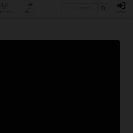
ログイン
カフェ/店舗
人気ボードゲーム
通販ストア