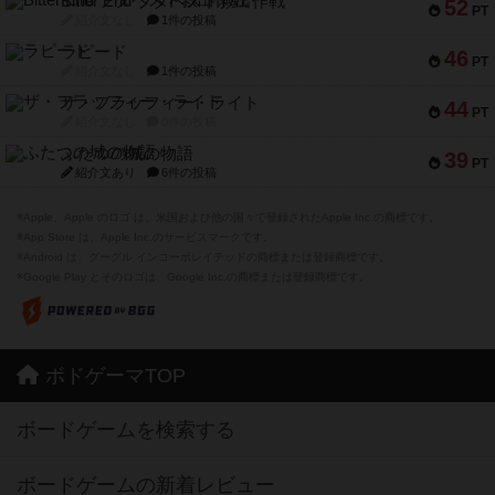
Bitter End ブタペスト救出作戦
52
PT
紹介文なし
1件の投稿
ラピード
46
PT
紹介文なし
1件の投稿
ザ・フラッフィー・ライト
44
PT
紹介文なし
0件の投稿
ふたつの城の物語
39
PT
紹介文あり
6件の投稿
※Apple、Apple のロゴ は、米国および他の国々で登録されたApple Inc.の商標です。
※App Store は、Apple Inc.のサービスマークです。
※Android は、グーグル インコーポレイテッドの商標または登録商標です。
※Google Play とそのロゴは、Google Inc.の商標または登録商標です。
ボドゲーマTOP
ボードゲームを検索する
ボードゲームの新着レビュー