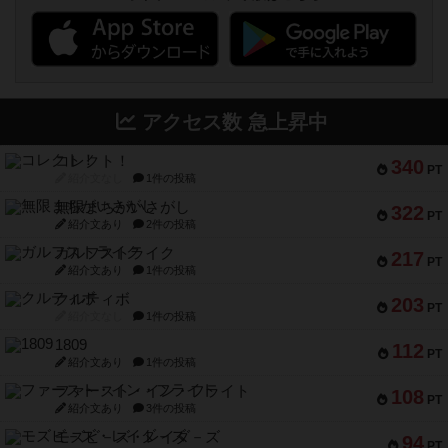
アクセス数 急上昇中
コレクト！
340
PT
紹介文なし
1件の投稿
無限まちがいさがし
322
PT
紹介文あり
2件の投稿
ガルフストライク
217
PT
紹介文あり
1件の投稿
クルティボ
203
PT
紹介文なし
1件の投稿
1809
112
PT
紹介文あり
1件の投稿
ファースト・イン・フライト
108
PT
紹介文あり
3件の投稿
モズビ－ズ・レイダ－ズ
94
PT