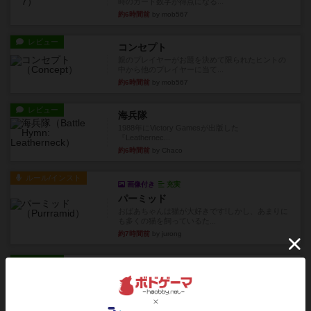
時のカード数字が得点になる...
約6時間前
by mob567
レビュー
コンセプト
親のプレイヤーがお題を決めて限られたヒントの
中から他のプレイヤーに当て...
約6時間前
by mob567
レビュー
海兵隊
1988年にVictory Gamesが出版した
『Leathernec...
約6時間前
by Chaco
ルール/インスト
画像付き
充実
パーミッド
おばあちゃんは猫が大好きです!しかし、あまりに
も多くの猫を飼っているた...
約7時間前
by jurong
レビュー
画像付き
オラパ・マイン
お気に入りのplayte製です。オラパスペースから
やり、気に入りました...