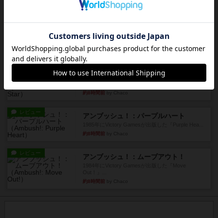
約7時間前
by くみ
レビュー
マーリン
４人プレイ。インスト1時間プレイ2時間半。結構
ダイス運と手札のカード運...
約8時間前
by oliber
レビュー
アンブッシュ！：シルバースター
1987年にVictory Gamesが出版した『Silver Sta...
約8時間前
by Chaco
レビュー
アンブッシュ！：パープルハート
1985年にVictory Gamesが出版した『Purple Hea...
約8時間前
by Chaco
レビュー
アンブッシュ！：ムーブアウト！
1984年にVictory Gamesが出版した『Move
Out！』...
約8時間前
by Chaco