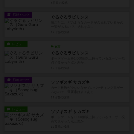
6日前
の投稿
戦略やコツ
ぐるぐるラビリンス
層ごとに、どのようなカードが含まれているかの
一覧があるので、それを常に...
12日前
の投稿
レビュー
充実
ぐるぐるラビリンス
ボードゲームを1,000個以上持っているユーザー視
点で良かった点と悪か...
12日前
の投稿
戦略やコツ
ソソギスギ サカズキ
カード枚数が少ないなかでのバッティング系ゲー
ムなので、運要素は多々ある...
12日前
の投稿
レビュー
ソソギスギ サカズキ
ボードゲームを1,000個以上持っているユーザー視
点で良かった点と悪か...
12日前
の投稿