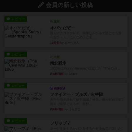
会員の新しい投稿
レビュー
充実
オバケだぞ～
対人アナログプレイ。簡単なルールで誰とでも遊
べるゲーム。こんなの子ども...
12分前
by おーちゃん
レビュー
充実
南北戦争
1983年にVictory Gamesが出版した『The Civil ...
約4時間前
by Chaco
レビュー
画像付き
ファイアー・ブルズ / 火牛陣
火牛を引き連れて敵を殲滅させる。縦か斜めで前2
列まで攻撃できるが、自分...
約6時間前
by うらまこ
レビュー
フリップ７
カードをめくるかパスをするかを決めてパスした