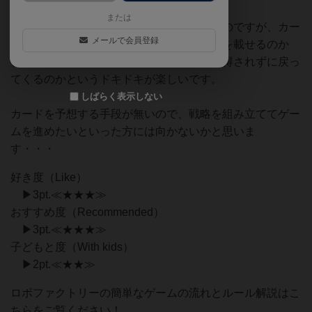
クションタイプの面白いカードゲームです！
または
カードのセットを集めていく楽しさもあるのですが、カー
メールで会員登録
ドを裏向きにして、どの点数の歯車チップを載せるのか
と、それが誰に獲得されるのか、誰にも獲得されずに戻っ
てくるのかというドキドキが楽しいです。
しばらく表示しない
カードを予想する手段が無いので、戦略を組み立ててゲー
ムを進めたいといった方には向かないかと思いま
す・・・
好き度（Like）
▶3pt.≪★★★≫
おすすめ度（Recommended）
▶3pt.≪★★★≫
子どもと度（With kids）
▶2pt.≪★★≫
ロボファクトリーの簡単なゲームの流れとルール解説はこ
ちらをご覧ください！