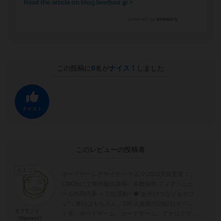
この投稿に
0
名が
ナイス！
しました
ナイス！
このレビューの投稿者
たまご
ボードゲームデザイナー:ゲムマ2023大賞受賞！、
CMONにて海外版出版等、多数制作 フォアシュピ
ール共同代表 ＜主な活動> ◆"あそびつながるカフ
ェ"：単日はもちろん、100人規模の1泊2日イベン
オグランド
ト等、ボードゲーム、カードゲーム、アナログゲー
（Oguland）