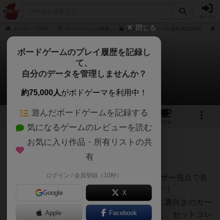
ログイン
閉じる
ボドゲーマTOP
ボードゲームの検索
ロボファクトリーの通販/商品詳細
ボードゲームのプレイ履歴を記録し
て、
ロボファクトリー
自分のデータを管理しませんか？
オグランド（Oguland）さんのレビュー
約75,000人
がボドゲーマを利用中！
遊んだボードゲームを記録する
3
3
9
トップ
画像
動画
レビュー
カフェ
気になるゲームのレビューを読む
お気に入り作品・所有リストの共
165名
0名
12ヶ月前
有
ログイン / 会員登録（10秒）
ボードゲームを1,000個以上持っているユーザー視点で良
かった点と悪かった点の両面から紹介します！
Google
X
ロボファクトリーは、ゴキブリポーカー的に裏向きのカー
Apple
Facebook
ドを獲得するかどうかの心理要素が加わった、セットコレ