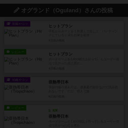
オグランド（Oguland）さんの投稿
戦略やコツ
ヒットプラン
手札からカードを１枚選んで出して、バッティン
グしていると何も効果を発揮...
4日前
の投稿
レビュー
ヒットプラン
ボードゲームを1,000個以上持っているユーザー視
点で良かった点と悪か...
4日前
の投稿
戦略やコツ
亜熱帯日本
季節の移り変わりは、運要素の部分なので読み切
れないです。ただ、何人で遊...
6日前
の投稿
レビュー
充実
亜熱帯日本
ボードゲームを1,000個以上持っているユーザー視
点で良かった点と悪か...