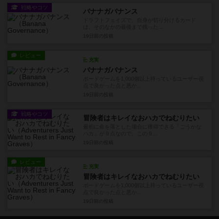
戦略やコツ
バナナガバナンス
ドラフトフェイズで、自身が切り分けるカード
は、そのなかの最後まで残った...
19日前
の投稿
レビュー
充実
バナナガバナンス
ボードゲームを1,000個以上持っているユーザー視
点で良かった点と悪か...
19日前
の投稿
戦略やコツ
冒険者はキレイなおハカでねむりたい
最初に命を落とした場合に獲得できる「ごうかな
ハカ」が９点なので、この９...
19日前
の投稿
レビュー
充実
冒険者はキレイなおハカでねむりたい
ボードゲームを1,000個以上持っているユーザー視
点で良かった点と悪か...
19日前
の投稿