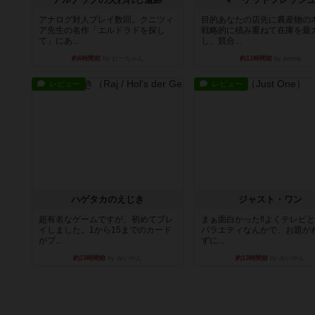
アナログ対人プレイ数回。クニツィ
目的あなたの店先に農産物の
ア先生の名作「エルドラドを探し
戦略的に積み重ねて在庫を最
て」にあ...
し、競合...
約6時間前
by おーちゃん
約11時間前
by jurong
レビュー
レビュー
ハゲタカのえじき
ジャスト・ワン
超有名なゲームですが、初めてプレ
まぁ面白かった‼️よくテレビ
イしました。1から15までのカード
バラエティなんかで、お題が
がプ...
ずに...
約13時間前
by みいやん
約13時間前
by みいやん