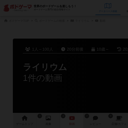
世界のボードゲームを楽しもう！
ボードゲーム専門の総合情報サイト
データベース
検
ボドゲーマTOP
ボードゲームの検索
ライリウム
動画
1人～100人
20分前後
10歳～
2
ライリウム
1件の動画
1
1
7
9
ゲーム
トップ
画像
動画
レビュー
店舗/
カフェ