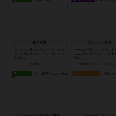
街コロ通
ニューオールド
街コロとの違いは初めから二つサイ
ゲーム終了時に、「オールド
コロを振れるなど、少しの違いはあ
とニューカードのどちらもある
るけれ...
態に...
約2時間前
by くみ
約3時間前
by オグランド（Ogulan
レビュー
ルール/インスト
アルナックの失われし遺跡
マーケットフレッシ