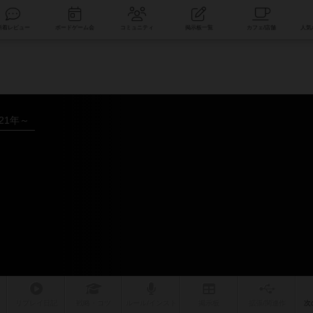
索
新着レビュー
ボードゲーム会
コミュニティ
掲示板一覧
021年～
リプレイ
日記
戦略
・コツ
ルール
/インスト
掲示板
拡張/関連
作
次