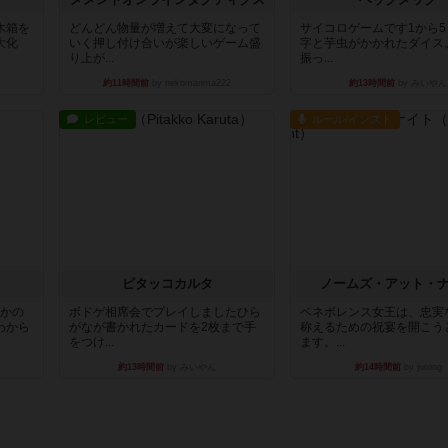
木箱を
どんどん物量が増えて大変になって
サイコロゲームです1から
大化
いく押し付け合いが楽しいゲーム盛
字と芋虫がかかれたダイス
り上が...
振っ...
約11時間前
by nekomanma222
約13時間前
by みいやん
レビュー
ルール/インスト
ピタッコカルタ
ノームズ・アット・
とかの
ボドゲ相席会でプレイしましたひら
ベネボレンス女王は、忠実
わから
がなが書かれたカードを2枚まで手
称えるための祝宴を開こう
をつけ...
ます。...
約13時間前
by みいやん
約14時間前
by jurong