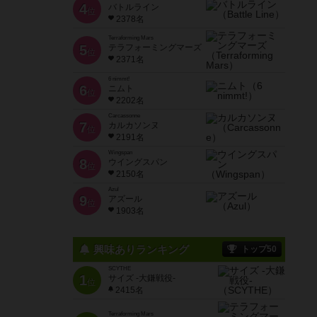
4
バトルライン
位
2378名
Terraforming Mars
5
テラフォーミングマーズ
位
2371名
6 nimmt!
6
ニムト
位
2202名
Carcassonne
7
カルカソンヌ
位
2191名
Wingspan
8
ウイングスパン
位
2150名
Azul
9
アズール
位
1903名
興味ありランキング
トップ50
SCYTHE
1
サイズ -大鎌戦役-
位
2415名
Terraforming Mars