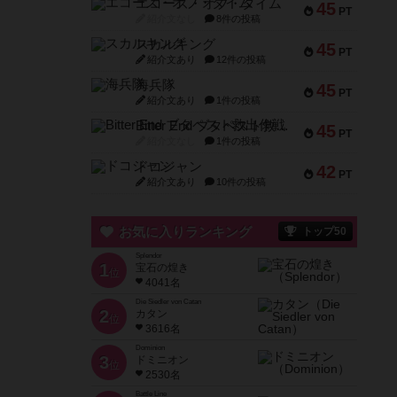
エコーズ・オブ・タイム
45
PT
紹介文なし
8件の投稿
スカルキング
45
PT
紹介文あり
12件の投稿
海兵隊
45
PT
紹介文あり
1件の投稿
Bitter End ブタペスト救出作戦
45
PT
紹介文なし
1件の投稿
ドコジャン
42
PT
紹介文あり
10件の投稿
お気に入りランキング
トップ50
Splendor
1
宝石の煌き
位
4041名
Die Siedler von Catan
2
カタン
位
3616名
Dominion
3
ドミニオン
位
2530名
Battle Line