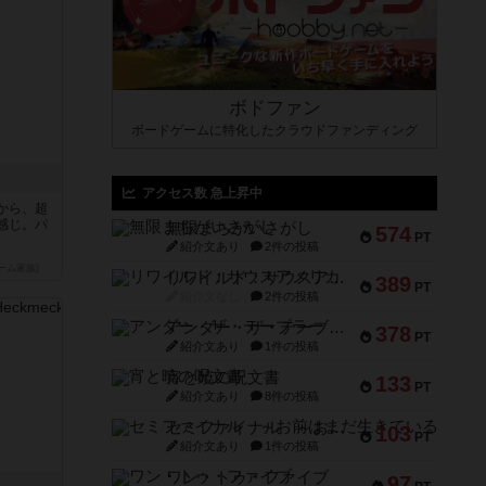
ボドファン
ボードゲームに特化したクラウドファンディング
アクセス数 急上昇中
から、超
感じ。パ
無限まちがいさがし
574
PT
紹介文あり
2件の投稿
ーム家族)
リワイルド：サウスアメリカ
389
PT
紹介文なし
2件の投稿
アンダー・ザ・テーブラー
378
PT
紹介文あり
1件の投稿
宵と暁の呪文書
133
PT
紹介文あり
8件の投稿
セミファイナル ～お前はまだ生きている～
103
PT
紹介文あり
1件の投稿
ワン・トゥ・ファイブ
97