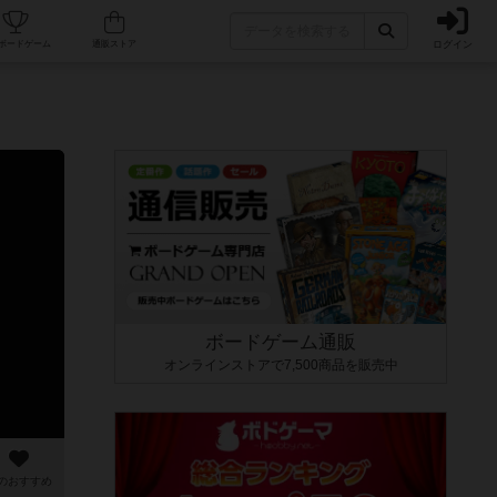
ログイン
カフェ/店舗
人気ボードゲーム
通販ストア
ボードゲーム通販
オンラインストアで7,500商品を販売中
のおすすめ