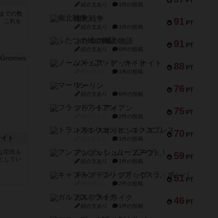
PT
紹介文あり
1件の投稿
5までの数
南北戦争
91
。これを
PT
紹介文あり
1件の投稿
ふたつの城の物語
91
PT
紹介文あり
6件の投稿
ノームズ・アット・ナイト
88
PT
紹介文なし
1件の投稿
マーリン
76
PT
紹介文あり
6件の投稿
フラットアイアン
75
PT
紹介文なし
2件の投稿
トランスオリエント・エクスプレス
70
PT
ナイト
紹介文なし
1件の投稿
な臣民を
アンブッシュ！：ムーブアウト！
59
PT
としてい
紹介文あり
1件の投稿
キャプテン・フリップ：イスラ・ボンバ
51
PT
紹介文なし
2件の投稿
ガルフストライク
46
PT
紹介文あり
1件の投稿