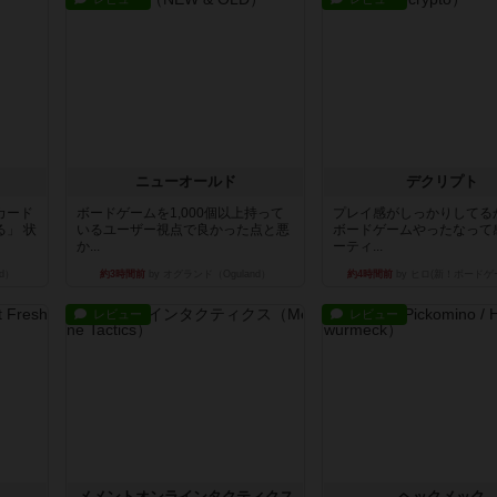
ニューオールド
デクリプト
カード
ボードゲームを1,000個以上持って
プレイ感がしっかりしてる
」 状
いるユーザー視点で良かった点と悪
ボードゲームやったなって
か...
ーティ...
d）
約3時間前
by オグランド（Oguland）
約4時間前
by ヒロ(新！ボードゲ
レビュー
レビュー
ュ
メメントオンラインタクティクス
ヘックメック