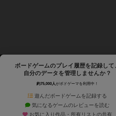
ボードゲームのプレイ履歴を記録して
自分のデータを管理しませんか？
約75,000人
がボドゲーマを利用中！
ボドゲーマTOP
ボードゲーム通販
遊んだボードゲームを記録する
気になるゲームのレビューを読む
ボードゲームを検索する
新作・再入荷情報
お気に入り作品・所有リストの共有
ボードゲームの新着レビュー
定番ボードゲームの通販