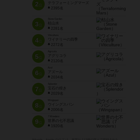
2
テラフォーミングマーズ
位
2395名
Stone Garden
3
枯山水
位
2281名
Viticulture
4
ワイナリーの四季
位
2272名
Agricola
5
アグリコラ
位
2120名
Azul
6
アズール
位
2034名
Splendor
7
宝石の煌き
位
2029名
Wingspan
8
ウイングスパン
位
2006名
7 Wonders
9
世界の七不思議
位
1920名
※Apple、Apple のロゴ は、米国および他の国々で登録された