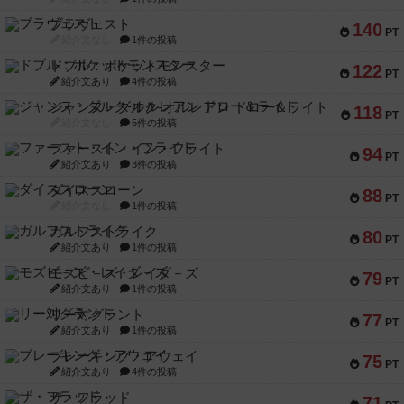
ブラヴェスト
140
PT
紹介文なし
1件の投稿
ドブル：ポケットモンスター
122
PT
紹介文あり
4件の投稿
ジャンヌ・ダルク-オルレアン ドロー＆ライト
118
PT
紹介文なし
5件の投稿
ファースト・イン・フライト
94
PT
紹介文あり
3件の投稿
ダイススローン
88
PT
紹介文なし
1件の投稿
ガルフストライク
80
PT
紹介文あり
1件の投稿
モズビ－ズ・レイダ－ズ
79
PT
紹介文あり
1件の投稿
リー対グラント
77
PT
紹介文あり
1件の投稿
ブレーキング・アウェイ
75
PT
紹介文あり
4件の投稿
ザ・フラッド
71