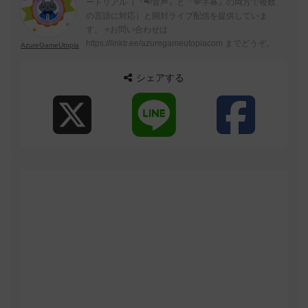
ートリアル（『📢音声』と『💬字幕』の両方で複数
の言語に対応）と開封ライブ配信を提供していま
す。 ⭐お問い合わせは
https://linktr.ee/azuregameutopiacom までどうぞ。
AzureGameUtopia
シェアする