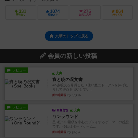
331
1074
275
864
興味あり
経験あり
お気に入り
持ってる
六華のトップに戻る
会員の新しい投稿
レビュー
充実
宵と暁の呪文書
4/5点呪文を修得したり使い魔にトークンを捧げた
りして得点を増やしてい...
約2時間前
by ワタル
レビュー
画像付き
充実
ワンラウンド
星5軽〜中量級を中心にプレイするゲーマーの感想
です。今回はボードゲーム...
約5時間前
by おとん