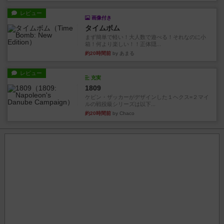
レビュー
画像付き
タイムボム
まず簡単で軽い！大人数で遊べる！それなのに小
箱！何より楽しい！！正体隠...
約20時間前
by あまる
レビュー
充実
1809
ケビン・ザッカーがデザインした１ヘクス=２マイ
ルの戦役級シリーズは以下...
約20時間前
by Chaco