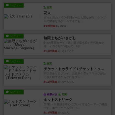
レビュー
充実
花火
ずっと前のドイツ年間ゲーム大賞ながら、シンプ
ルで簡単な小ゲームで今でも...
約8時間前
by tamio
レビュー
無限まちがいさがし
6つの場面カード（表、裏で違う絵）が何枚かあ
り、そのうち3つ選んで、同...
約10時間前
by ジェイとと
レビュー
充実
チケットトゥライド / チケットトゥライドアメリカ
デジタルソロプレイ。元祖チケライ？マップがた
くさん出てるからどれをプレ...
約12時間前
by おーちゃん
レビュー
画像付き
充実
ホットストリーク
星7軽〜中量級を中心にプレイするゲーマーの感想
です。ボードゲーム会にて...
約19時間前
by おとん