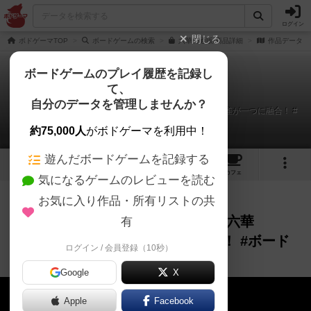
ログイン
閉じる
ボドゲーマTOP
ボードゲームの検索
六華の通販/商品詳細
作品データ
ボードゲームのプレイ履歴を記録し
て、
六華
自分のデータを管理しませんか？
ファースト・テイク (First Take)➤六華 (Rikka) | 花札と麻雀が一つに融合！ #
ボードゲーム #開封
約75,000人
がボドゲーマを利用中！
遊んだボードゲームを記録する
6
3
30
176
トップ
画像
動画
レビュー
カフェ
気になるゲームのレビューを読む
お気に入り作品・所有リストの共
作品紹介
レビュー
12ヶ月前
ファースト・テイク (First Take)➤六華
有
(Rikka) | 花札と麻雀が一つに融合！ #ボード
ログイン / 会員登録（10秒）
ゲーム #開封
Google
X
Apple
Facebook