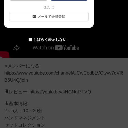
または
メールで会員登録
しばらく表示しない
⭐メンバーになる:
https://www.youtube.com/channel/UCwCodbLVOtyvv7dVl6
B6U4Q/join
🎥レビュー: https://youtu.be/aiHGNgt7TVQ
🔺基本情報:
2～5人；10～20分
ハンドマネジメント
セットコレクション