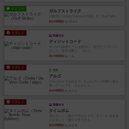
レビュー
ガルフストライク
1983年にVictory Gamesが出版した『Gulf Strik...
約19時間前
by Chaco
リプレイ
画像付き
ディジットコード
やっぱり論理ゲームは面白い。息子とリプレイし
ました。息子の勝ち。これリ...
約19時間前
by くみ
リプレイ
充実
アルゴ
アルゴがとても好きで、たぶんプレイ回数が最も
多いゲームです。なんといっ...
約20時間前
by おとん
リプレイ
画像付き
タイムボム
僕はホントに嘘が下手なようで、すぐバレますみ
んなホント、嘘が上手ですよ...
約20時間前
by あまる