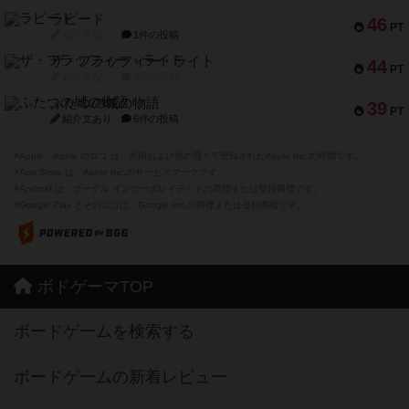
ラピード
46
PT
紹介文なし
1件の投稿
ザ・フラッフィー・ライト
44
PT
紹介文なし
0件の投稿
ふたつの城の物語
39
PT
紹介文あり
6件の投稿
※Apple、Apple のロゴ は、米国および他の国々で登録されたApple Inc.の商標です。
※App Store は、Apple Inc.のサービスマークです。
※Android は、グーグル インコーポレイテッドの商標または登録商標です。
※Google Play とそのロゴは、Google Inc.の商標または登録商標です。
ボドゲーマTOP
ボードゲームを検索する
ボードゲームの新着レビュー