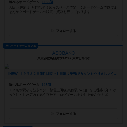
遊べるボードゲーム
1188個
大阪 玉造駅より徒歩5分！広々スペースで楽しくボードゲームで遊びま
せんか？ボードゲームの販売・買取も行っております！
フォローする
ボードゲームカフェ
ASOBAKO
東京都豊島区巣鴨3-28-7 大木ビル3階
[NEW] 【９月２２日(日)13時～】日曜は巣鴨でカタンをやりましょう！【初めての方も大歓迎！】（2019年09月20日 14時43分）
遊べるボードゲーム
618個
ＪＲ巣鴨駅から徒歩２分！都営三田線 巣鴨駅 A2出口から徒歩1分！ ゆ
ったりとした店内で思う存分アナログゲームをやりませんか？ ボ...
フォローする