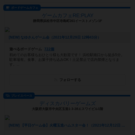
ボードゲームカフェ
ゲームカフェRE:PLAY
静岡県浜松市中区寺島町261イーストメゾン1F
[NEW] なゆさんゲーム会（2021年12月29日 12時43分）
遊べるボードゲーム
722個
初めてのお客様もおひとり様も大歓迎です！ 浜松駅南口から徒歩5分。
駐車場有。食事、お菓子持ち込みOK！土足禁止で店内禁煙となりま
す。...
フォローする
プレイスペース
ディスカバリーゲームズ
大阪府大阪市中央区玉造1-3-28エスワイビル1階
[NEW] 【平日ゲーム会】火曜玉造ハムスター会！（2021年12月12日 15時29分）