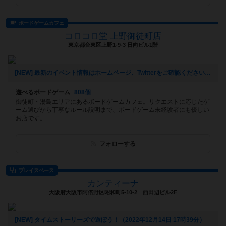
ボードゲームカフェ
コロコロ堂 上野御徒町店
東京都台東区上野1-9-3 日向ビル1階
[NEW] 最新のイベント情報はホームページ、Twitterをご確認ください！（2023年07月08日 13時24分）
遊べるボードゲーム
808個
御徒町・湯島エリアにあるボードゲームカフェ。リクエストに応じたゲ
ーム選びから丁寧なルール説明まで、ボードゲーム未経験者にも優しい
お店です。
フォローする
プレイスペース
カンティーナ
大阪府大阪市阿倍野区昭和町5-10-2 西田辺ビル2F
[NEW] タイムストーリーズで遊ぼう！（2022年12月14日 17時39分）