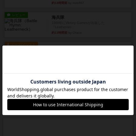
約13時間前
by mob567
レビュー
海兵隊
1988年にVictory Gamesが出版した
『Leathernec...
約13時間前
by Chaco
ルール/インスト
画像付き
充実
パーミッド
おばあちゃんは猫が大好きです!しかし、あまりに
も多くの猫を飼っているた...
約13時間前
by jurong
レビュー
画像付き
オラパ・マイン
お気に入りのplayte製です。オラパスペースから
やり、気に入りました...
約14時間前
by くみ