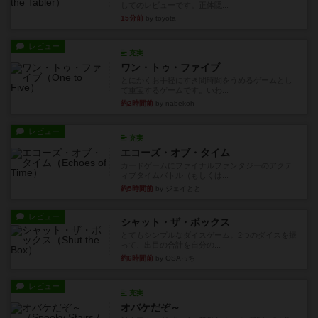
してのレビューです。正体隠...
15分前
by toyota
レビュー
充実
ワン・トゥ・ファイブ
とにかくお手軽にすき間時間をうめるゲームとし
て重宝するゲームです。いわ...
約2時間前
by nabekoh
レビュー
充実
エコーズ・オブ・タイム
カードゲームにファイナルファンタジーのアクテ
ィブタイムバトル（もしくは...
約5時間前
by ジェイとと
レビュー
シャット・ザ・ボックス
とてもシンプルなダイスゲーム。2つのダイスを振
って、出目の合計を自分の...
約6時間前
by OSAっち
レビュー
充実
オバケだぞ～