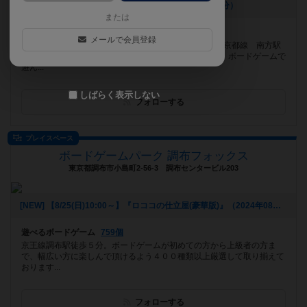
[NEW] 料金改定のお知らせ（2026年02月16日 19時20分）
または
遊べるボードゲーム
1301個
メールで会員登録
新大阪駅より徒歩9分 御堂筋線 西中島南方駅、阪急京都線 南方駅
より徒歩3分 御堂筋線 梅田駅より電車＋徒歩で7分！ボードゲームで
遊ん...
しばらく表示しない
フォローする
プレイスペース
ボードゲームパーク 調布フォックス
東京都調布市小島町2-56-3 調布センタービル203
[NEW] 【8/25(日)10:00～】『ロココの仕立屋(豪華版)』（2024年08月24日 17時44分）
遊べるボードゲーム
759個
京王線調布駅徒歩５分。ボードゲームが初めての方から上級者の方ま
で、幅広い方に楽しんで頂けるよう４００種類以上厳選して取り揃えて
おります...
フォローする