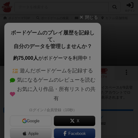
ログイン
閉じる
ボドゲーマTOP
ボードゲームの検索
リアルト橋
カフェ/店舗情報
ボードゲームのプレイ履歴を記録し
て、
リアルト橋
自分のデータを管理しませんか？
9店のカフェ/スペースが提供中
約75,000人
がボドゲーマを利用中！
遊んだボードゲームを記録する
8
2
9
トップ
画像
動画
レビュー
カフェ
気になるゲームのレビューを読む
リアルト橋で遊ぶことができるボードゲームカフェ・プレイスペースが9店登
お気に入り作品・所有リストの共
録されています。公開プロフィールの都道府県が設定されたアカウントでロ
グインすると、同じ都道府県内の店舗に絞り込むボタンが表示されます。
有
ログイン / 会員登録（10秒）
プレイスペース
ボードゲームスペース ログ
Google
X
大阪府大阪市淀川区西中島4丁目-8-26鯛ビル402
Apple
Facebook