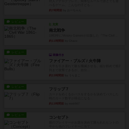
対人アナログプレイ。簡単なルールで誰とでも遊
べるゲーム。こんなの子ども...
約7時間前
by おーちゃん
レビュー
充実
南北戦争
1983年にVictory Gamesが出版した『The Civil ...
約11時間前
by Chaco
レビュー
画像付き
ファイアー・ブルズ / 火牛陣
火牛を引き連れて敵を殲滅させる。縦か斜めで前2
列まで攻撃できるが、自分...
約13時間前
by うらまこ
レビュー
フリップ７
カードをめくるかパスをするかを決めてパスした
時のカード数字が得点になる...
約13時間前
by mob567
レビュー
コンセプト
親のプレイヤーがお題を決めて限られたヒントの
中から他のプレイヤーに当て...