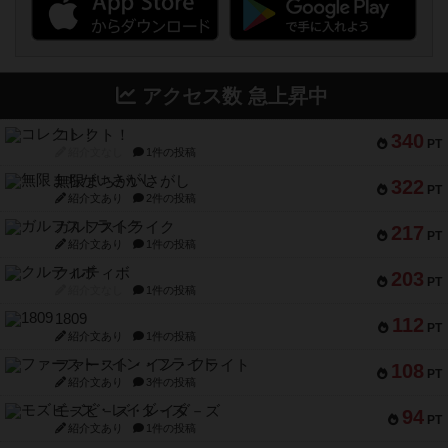
アクセス数 急上昇中
コレクト！
340
PT
紹介文なし
1件の投稿
無限まちがいさがし
322
PT
紹介文あり
2件の投稿
ガルフストライク
217
PT
紹介文あり
1件の投稿
クルティボ
203
PT
紹介文なし
1件の投稿
1809
112
PT
紹介文あり
1件の投稿
ファースト・イン・フライト
108
PT
紹介文あり
3件の投稿
モズビ－ズ・レイダ－ズ
94
PT
紹介文あり
1件の投稿