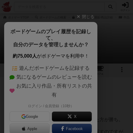
ログイン
閉じる
ボドゲーマTOP
ボードゲームの検索
リバーサルの通販/商品詳細
作品デ
ボードゲームのプレイ履歴を記録し
て、
リバーサル
自分のデータを管理しませんか？
くみさんのレビュー
約75,000人
がボドゲーマを利用中！
遊んだボードゲームを記録する
3
1
4
トップ
画像
動画
レビュー
カフェ
気になるゲームのレビューを読む
お気に入り作品・所有リストの共
161名
2名
0
2ヶ月前
有
ログイン / 会員登録（10秒）
マジョリティルールでやりました。
Google
X
要するに最後にたくさん自分のコマにしてた方が勝ち。
Apple
Facebook
オセロと同じく挟んだ相手コマをひっくり返すのですが、