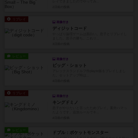
レイできましたのでやってみ...
2日前
の投稿
リプレイ
画像付き
ディジットコード
やっぱり論理ゲームは面白い。息子とリプレイし
ました。息子の勝ち。これリ...
3日前
の投稿
レビュー
画像付き
ビッグ・ショット
アレックスランドルフ作playte版をプレイしまし
た。セットアップ時は...
4日前
の投稿
リプレイ
画像付き
キングドミノ
息子がやりたいと言ったためプレイ。案外ハマっ
たようです。追加ルールでキ...
4日前
の投稿
レビュー
ドブル：ポケットモンスター