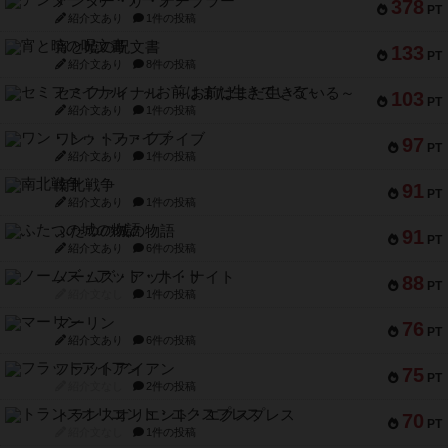
アンダー・ザ・テーブラー
378
PT
紹介文あり
1件の投稿
宵と暁の呪文書
133
PT
紹介文あり
8件の投稿
セミファイナル ～お前はまだ生きている～
103
PT
紹介文あり
1件の投稿
ワン・トゥ・ファイブ
97
PT
紹介文あり
1件の投稿
南北戦争
91
PT
紹介文あり
1件の投稿
ふたつの城の物語
91
PT
紹介文あり
6件の投稿
ノームズ・アット・ナイト
88
PT
紹介文なし
1件の投稿
マーリン
76
PT
紹介文あり
6件の投稿
フラットアイアン
75
PT
紹介文なし
2件の投稿
トランスオリエント・エクスプレス
70
PT
紹介文なし
1件の投稿