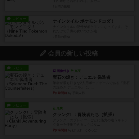
手困難かと言われれば、多分...
8日前
の投稿
レビュー
ナインタイル ポケモンドコダ！
ナインタイルの記号がポケモンになってます。そ
れだけで子供の食いつきが違...
9日前
の投稿
会員の新しい投稿
レビュー
画像付き
充実
宝石の煌き：デュエル 偽造者
筆者が最も好きな2人用ボードゲームである『宝石
の煌めき デュエル』に、...
約1時間前
by 手動人形
レビュー
充実
クランク! ：冒険者たち（拡張）
クランク！のプレイヤーごとに能力の違うキャラ
クターを使用できるようにな...
約2時間前
by ぽっぽーくるっぽー