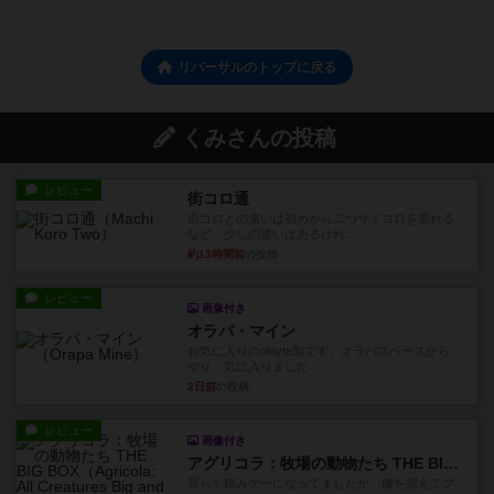
リバーサルのトップに戻る
くみさんの投稿
レビュー
街コロ通
街コロとの違いは初めから二つサイコロを振れる
など、少しの違いはあるけれ...
約13時間前
の投稿
レビュー
画像付き
オラパ・マイン
お気に入りのplayte製です。オラパスペースから
やり、気に入りました...
2日前
の投稿
レビュー
画像付き
アグリコラ：牧場の動物たち THE BIG BOX
長らく積みゲーになってましたが、腰を据えてプ