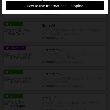
ウイングスパン
２人で何度かプレイ。ここでも指摘されているよ
うに、一部強力な鳥(カラス...
約8時間前
by S
レビュー
街コロ通
街コロとの違いは初めから二つサイコロを振れる
など、少しの違いはあるけれ...
約13時間前
by くみ
戦略やコツ
ニューオールド
ゲーム終了時に、「オールドカードとニューカー
ドのどちらもある」 状態に...
約13時間前
by オグランド（Oguland）
レビュー
ニューオールド
ボードゲームを1,000個以上持っているユーザー視
点で良かった点と悪か...
約13時間前
by オグランド（Oguland）
レビュー
デクリプト
プレイ感がしっかりしてるから、超ボードゲーム
やったなって感じ。パーティ...