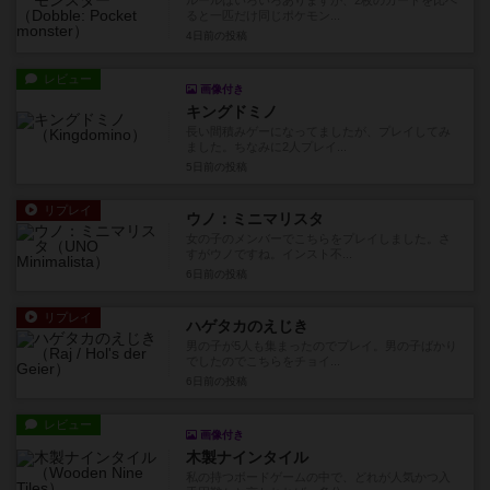
ルールはいろいろありますが、2枚のカードを比べ
ると一匹だけ同じポケモン...
4日前
の投稿
レビュー
画像付き
キングドミノ
長い間積みゲーになってましたが、プレイしてみ
ました。ちなみに2人プレイ...
5日前
の投稿
リプレイ
ウノ：ミニマリスタ
女の子のメンバーでこちらをプレイしました。さ
すがウノですね。インスト不...
6日前
の投稿
リプレイ
ハゲタカのえじき
男の子が5人も集まったのでプレイ。男の子ばかり
でしたのでこちらをチョイ...
6日前
の投稿
レビュー
画像付き
木製ナインタイル
私の持つボードゲームの中で、どれが人気かつ入