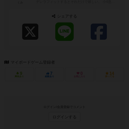
デレラフィットするとそれだけで嬉しい。 小4息子
くみ
とゲーム三昧、楽しいです。 ...
シェアする
マイボードゲーム登録者
9
7
0
14
興味あり
経験あり
お気に入り
持ってる
ログイン/会員登録でコメント
ログインする