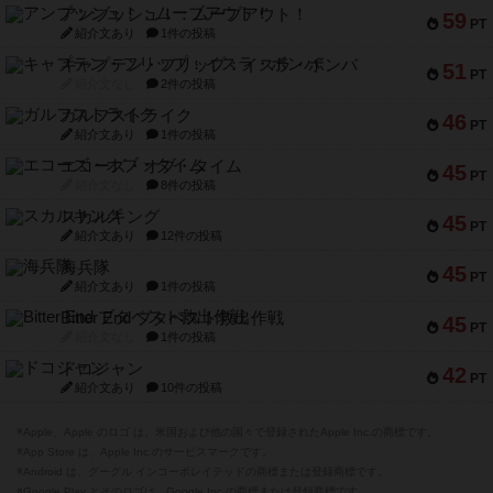
アンブッシュ！：ムーブアウト！
59
PT
紹介文あり
1件の投稿
キャプテン・フリップ：イスラ・ボンバ
51
PT
紹介文なし
2件の投稿
ガルフストライク
46
PT
紹介文あり
1件の投稿
エコーズ・オブ・タイム
45
PT
紹介文なし
8件の投稿
スカルキング
45
PT
紹介文あり
12件の投稿
海兵隊
45
PT
紹介文あり
1件の投稿
Bitter End ブタペスト救出作戦
45
PT
紹介文なし
1件の投稿
ドコジャン
42
PT
紹介文あり
10件の投稿
※Apple、Apple のロゴ は、米国および他の国々で登録されたApple Inc.の商標です。
※App Store は、Apple Inc.のサービスマークです。
※Android は、グーグル インコーポレイテッドの商標または登録商標です。
※Google Play とそのロゴは、Google Inc.の商標または登録商標です。