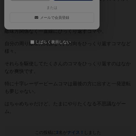
それはあくまでも通常コマの場合。
または
メールで会員登録
特殊コマがあるところがこのゲームのミソ。
敵味方関係なく一直線にひっくり返すコマや、
しばらく表示しない
自分の周り敵味方関係なく八方向をひっくり返すコマなど
様々。
それらを駆使してたくさんのコマをひっくり返すのはなか
なか爽快です。
特に十字レーザービームコマは最後の方に出すと一発逆転
も夢じゃない。
はちゃめちゃだけど、たまにやりたくなる不思議なゲー
ム。
この投稿に
2
名が
ナイス！
しました