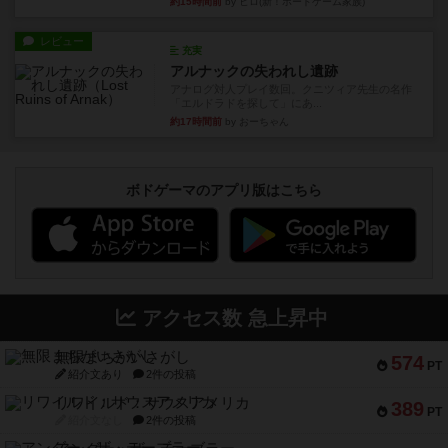
約15時間前
by ヒロ(新！ボードゲーム家族)
レビュー
充実
アルナックの失われし遺跡
アナログ対人プレイ数回。クニツィア先生の名作
「エルドラドを探して」にあ...
約17時間前
by おーちゃん
ボドゲーマのアプリ版はこちら
アクセス数 急上昇中
無限まちがいさがし
574
PT
紹介文あり
2件の投稿
リワイルド：サウスアメリカ
389
PT
紹介文なし
2件の投稿