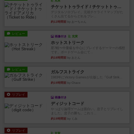
充実
チケットトゥライド / チケットトゥライドアメリカ
デジタルソロプレイ。元祖チケライ？マップがた
くさん出てるからどれをプレ...
約12時間前
by おーちゃん
レビュー
画像付き
充実
ホットストリーク
星7軽〜中量級を中心にプレイするゲーマーの感想
です。ボードゲーム会にて...
約18時間前
by おとん
レビュー
ガルフストライク
1983年にVictory Gamesが出版した『Gulf Strik...
約19時間前
by Chaco
リプレイ
画像付き
ディジットコード
やっぱり論理ゲームは面白い。息子とリプレイし
ました。息子の勝ち。これリ...
約19時間前
by くみ
リプレイ
充実