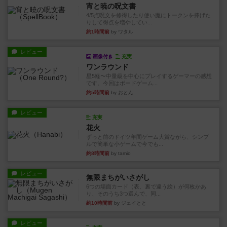
宵と暁の呪文書
4/5点呪文を修得したり使い魔にトークンを捧げた
りして得点を増やしてい...
約1時間前
by ワタル
レビュー
画像付き
充実
ワンラウンド
星5軽〜中量級を中心にプレイするゲーマーの感想
です。今回はボードゲーム...
約5時間前
by おとん
レビュー
充実
花火
ずっと前のドイツ年間ゲーム大賞ながら、シンプ
ルで簡単な小ゲームで今でも...
約8時間前
by tamio
レビュー
無限まちがいさがし
6つの場面カード（表、裏で違う絵）が何枚かあ
り、そのうち3つ選んで、同...
約10時間前
by ジェイとと
レビュー