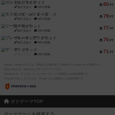
ガルフストライク
80
PT
紹介文あり
1件の投稿
モズビ－ズ・レイダ－ズ
79
PT
紹介文あり
1件の投稿
リー対グラント
77
PT
紹介文あり
1件の投稿
ブレーキング・アウェイ
75
PT
紹介文あり
4件の投稿
ザ・フラッド
71
PT
紹介文なし
1件の投稿
※Apple、Apple のロゴ は、米国および他の国々で登録されたApple Inc.の商標です。
※App Store は、Apple Inc.のサービスマークです。
※Android は、グーグル インコーポレイテッドの商標または登録商標です。
※Google Play とそのロゴは、Google Inc.の商標または登録商標です。
ボドゲーマTOP
ボードゲームを検索する