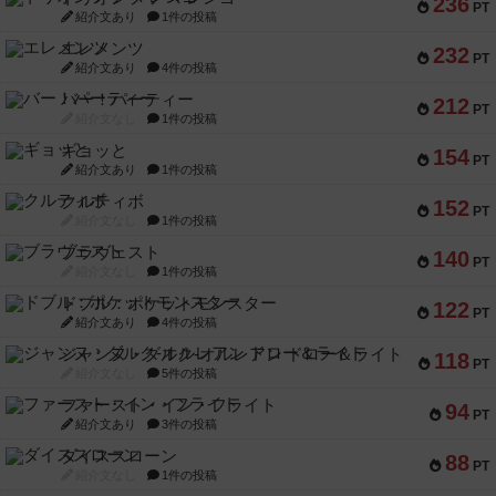
236
PT
紹介文あり
1件の投稿
エレメンツ
232
PT
紹介文あり
4件の投稿
バー！パーティー
212
PT
紹介文なし
1件の投稿
ギョッと
154
PT
紹介文あり
1件の投稿
クルティボ
152
PT
紹介文なし
1件の投稿
ブラヴェスト
140
PT
紹介文なし
1件の投稿
ドブル：ポケットモンスター
122
PT
紹介文あり
4件の投稿
ジャンヌ・ダルク-オルレアン ドロー＆ライト
118
PT
紹介文なし
5件の投稿
ファースト・イン・フライト
94
PT
紹介文あり
3件の投稿
ダイススローン
88
PT
紹介文なし
1件の投稿