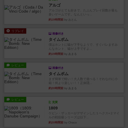
アルゴ
アルゴがとても好きで、たぶんプレイ回数が最も
多いゲームです。なんといっ...
約19時間前
by おとん
リプレイ
画像付き
タイムボム
僕はホントに嘘が下手なようで、すぐバレますみ
んなホント、嘘が上手ですよ...
約19時間前
by あまる
レビュー
画像付き
タイムボム
まず簡単で軽い！大人数で遊べる！それなのに小
箱！何より楽しい！！正体隠...
約20時間前
by あまる
レビュー
充実
1809
ケビン・ザッカーがデザインした１ヘクス=２マイ
ルの戦役級シリーズは以下...
約20時間前
by Chaco