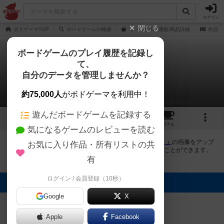
ログイン
閉じる
ボドゲーマTOP
ボードゲームの検索
リバーサルの通販/商品詳細
作品デ
ボードゲームのプレイ履歴を記録し
て、
リバーサル
自分のデータを管理しませんか？
3件の画像
約75,000人
がボドゲーマを利用中！
遊んだボードゲームを記録する
3
1
4
トップ
画像
動画
レビュー
カフェ
気になるゲームのレビューを読む
ボドゲーマにログインすると、
「リバーサル（Reversal）」
の画像をアップ
お気に入り作品・所有リストの共
ロード出来たり、他のユーザーの投稿画像に評価を付けることができます。
また、トップ6の画像は様々なページで表示されます。
有
ログイン / 会員登録（10秒）
トップに表示される画像
Google
X
Lotus
Lotus
Lotus
Apple
Facebook