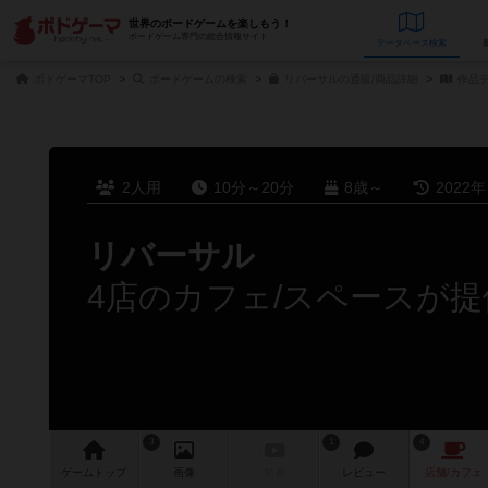
世界のボードゲームを楽しもう！
ボードゲーム専門の総合情報サイト
データベース
検
ボドゲーマTOP
ボードゲームの検索
リバーサルの通販/商品詳細
作品
2人用
10分～20分
8歳～
2022
リバーサル
4店のカフェ/スペースが提
3
1
4
ゲーム
トップ
画像
動画
レビュー
店舗/
カフェ