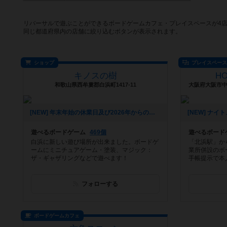
リバーサルで遊ぶことができるボードゲームカフェ・プレイスペースが4
同じ都道府県内の店舗に絞り込むボタンが表示されます。
ショップ
プレイスペー
キノスの樹
H
和歌山県西牟婁郡白浜町1417-11
[NEW] 年末年始の休業日及び2026年からの変更点について（2025年11月19日 15時50分）
遊べるボードゲーム
469個
遊べるボード
白浜に新しい遊び場所が出来ました。ボードゲ
「北浜駅」か
ームにミニチュアゲーム・塗装、マジック：
業所併設のボ
ザ・ギャザリングなどで遊べます！
手帳提示で本
フォローする
ボードゲームカフェ