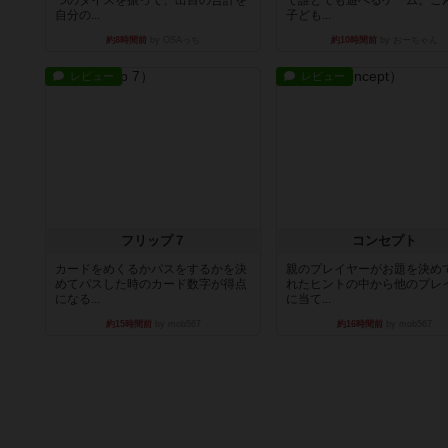
つのダイスを振って、出目の合計を
で誰とでも遊べるゲーム。こ
自分の...
子ども...
約8時間前
by OSAっち
約10時間前
by おーちゃん
レビュー
レビュー
フリップ７
コンセプト
カードをめくるかパスをするかを決
親のプレイヤーがお題を決め
めてパスした時のカード数字が得点
れたヒントの中から他のプレ
になる...
に当て...
約15時間前
by mob567
約16時間前
by mob567