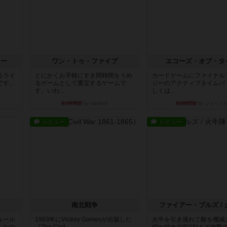
ラー
ワン・トゥ・ファイブ
エコーズ・オブ・タ
るライ
とにかくお手軽にすき間時間をうめ
カードゲームにファイナル
です。
るゲームとして重宝するゲームで
ジーのアクティブタイムバ
す。いわ...
しくは...
約4時間前
by nabekoh
約8時間前
by ジェイと
レビュー
レビュー
南北戦争
ファイアー・ブルズ /
ルール
1983年にVictory Gamesが出版した
火牛を引き連れて敵を殲滅