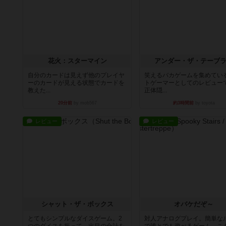
花火：スターマイン
アンダー・ザ・テーブ
自分のカードは見えず他のプレイヤ
笑えるバカゲームを集めてい
ーのカードが見える状態でカードを
トゲーマーとしてのレビュー
教えた...
正体隠...
20分前
by mob567
約3時間前
by toyota
レビュー
レビュー
シャット・ザ・ボックス
オバケだぞ～
とてもシンプルなダイスゲーム。2
対人アナログプレイ。簡単な