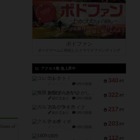
ボドファン
ボードゲームに特化したクラウドファンディング
アクセス数 急上昇中
コレクト！
340
PT
紹介文なし
1件の投稿
無限まちがいさがし
322
PT
紹介文あり
2件の投稿
ガルフストライク
217
PT
紹介文あり
1件の投稿
クルティボ
203
PT
紹介文なし
1件の投稿
1809
112
PT