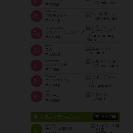
3
位
2528名
Battle Line
4
バトルライン
位
2377名
Terraforming Mars
5
テラフォーミングマーズ
位
2370名
6 nimmt!
6
ニムト
位
2201名
Carcassonne
7
カルカソンヌ
位
2190名
Wingspan
8
ウイングスパン
位
2149名
Azul
9
アズール
位
1903名
興味ありランキング
トップ50
SCYTHE
1
サイズ -大鎌戦役-
位