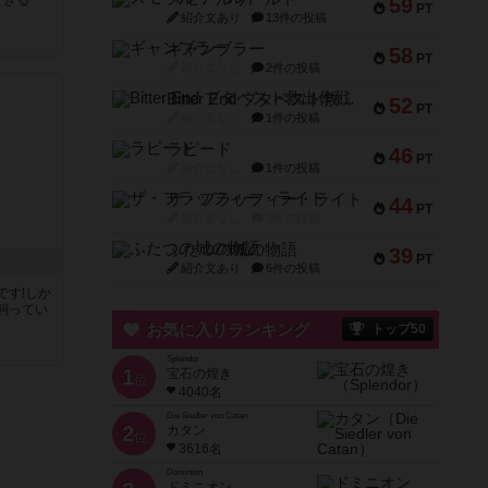
できる
59
PT
紹介文あり
13件の投稿
ギャンブラー
58
PT
紹介文なし
2件の投稿
Bitter End ブタペスト救出作戦
52
PT
紹介文なし
1件の投稿
ラピード
46
PT
紹介文なし
1件の投稿
ザ・フラッフィー・ライト
44
PT
紹介文なし
0件の投稿
ふたつの城の物語
39
PT
紹介文あり
6件の投稿
です!しか
飼ってい
お気に入りランキング
トップ50
Splendor
1
宝石の煌き
位
4040名
Die Siedler von Catan
2
カタン
位
3616名
Dominion
ドミニオン