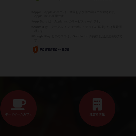
※Apple、Apple のロゴ は、米国および他の国々で登録された
Apple Inc.の商標です。
※App Store は、Apple Inc.のサービスマークです。
※Android は、グーグル インコーポレイテッドの商標または登録商
標です。
※Google Play とそのロゴは、Google Inc.の商標または登録商標で
す。
ボードゲームカフェ
運営者情報