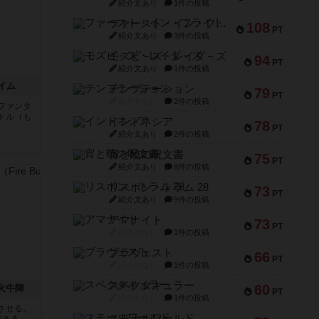
紹介文あり
1件の投稿
ファースト・イン・フライト
108
PT
紹介文あり
3件の投稿
モズビ－ズ・レイダ－ズ
94
PT
紹介文あり
1件の投稿
イム
テンプテーション
79
PT
紹介文なし
2件の投稿
ファンタ
トル（も
インドネシア
78
PT
紹介文あり
2件の投稿
と
宵と暁の呪文書
75
PT
紹介文あり
8件の投稿
リスボン・トラム 28
73
PT
紹介文あり
9件の投稿
アマナイト
73
PT
紹介文なし
1件の投稿
ブラヴェスト
66
PT
紹介文なし
1件の投稿
スペクタキュラー
60
 火牛陣
PT
紹介文なし
1件の投稿
させる。
スモールワールド