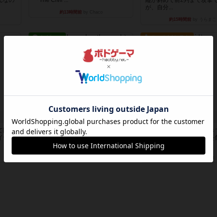
んなの
『The Civil ...
縦か斜めで前2列まで攻撃
が、自分...
約13時間前
by Chaco
約15時間前
by うらまこ
レビュー
ルール/インスト
海兵隊
パーミッド
て限ら
1988年にVictory Gamesが出版した
おばあちゃんは猫が大好き
イヤー
『Leathernec...
し、あまりにも多くの猫を
るた...
約16時間前
by Chaco
約16時間前
by jurong