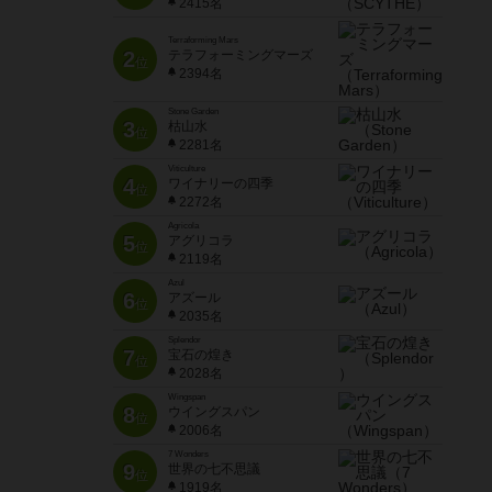
2415名
Terraforming Mars
2
テラフォーミングマーズ
位
2394名
Stone Garden
3
枯山水
位
2281名
Viticulture
4
ワイナリーの四季
位
2272名
Agricola
5
アグリコラ
位
2119名
Azul
6
アズール
位
2035名
Splendor
7
宝石の煌き
位
2028名
Wingspan
8
ウイングスパン
位
2006名
7 Wonders
9
世界の七不思議
位
1919名