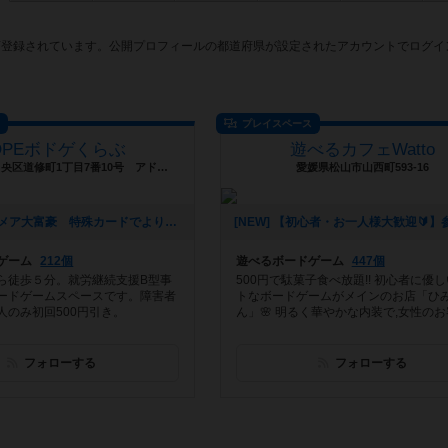
店登録されています。公開プロフィールの都道府県が設定されたアカウントでログイ
ス
プレイスペース
OPEボドゲくらぶ
遊べるカフェWatto
大阪府大阪市中央区道修町1丁目7番10号 アドバンスビル北浜３F
愛媛県松山市山西町593-16
[NEW] ナイトメア大富豪 特殊カードでより戦略的になった大富豪（2025年02月03日 11時33分）
ゲーム
212個
遊べるボードゲーム
447個
ら徒歩５分。就労継続支援B型事
500円で駄菓子食べ放題!! 初心者に優
ードゲームスペースです。障害者
トなボードゲームがメインのお店「ひ
人のみ初回500円引き。
ん」🌸 明るく華やかな内装で,女性のお客.
フォローする
フォローする