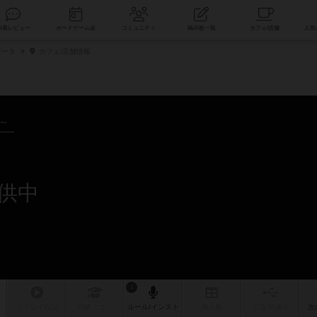
索
新着レビュー
ボードゲーム会
コミュニティ
掲示板一覧
データ
カフェ/店舗情報
年～
供中
1
リプレイ
日記
戦略
・コツ
ルール
/インスト
掲示板
拡張/関連
作
次