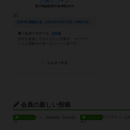
六角スコーン
香川県綾歌郡宇多津町2876
[NEW] 謎解き会（2022年10月12日 14時44分）
遊べるボードゲーム
189個
自宅を改装してのんびりと営業中。 ボードゲ
ームと謎解きが遊べるスコーン屋です。
フォローする
会員の新しい投稿
レビュー
レビュー