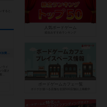
ンすると、
人気ボードゲーム
総合おすすめランキング
[NEW] 【初心者・お一人様大歓迎🔰】参加費1000円☆マーダーミステリー会（2023年07月05日 15時39分）
しいライ
みつ屋さ
..
ボードゲームカフェ一覧
ボドゲが遊べる店舗を全国500店舗以上掲載中