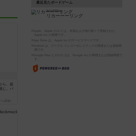
最近見たボードゲーム
ReCURRRing
リカーーーリング
※Apple、Apple のロゴ は、米国および他の国々で登録された
Apple Inc.の商標です。
※App Store は、Apple Inc.のサービスマークです。
※Android は、グーグル インコーポレイテッドの商標または登録商
標です。
※Google Play とそのロゴは、Google Inc.の商標または登録商標で
す。
から、超
感じ。パ
ーム家族)