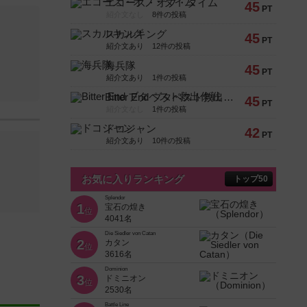
エコーズ・オブ・タイム
45
PT
紹介文なし
8件の投稿
スカルキング
45
PT
紹介文あり
12件の投稿
海兵隊
45
PT
紹介文あり
1件の投稿
Bitter End ブタペスト救出作戦
45
PT
紹介文なし
1件の投稿
ドコジャン
42
PT
紹介文あり
10件の投稿
お気に入りランキング
トップ50
Splendor
1
宝石の煌き
位
4041名
Die Siedler von Catan
2
カタン
位
3616名
Dominion
3
ドミニオン
位
2530名
Battle Line