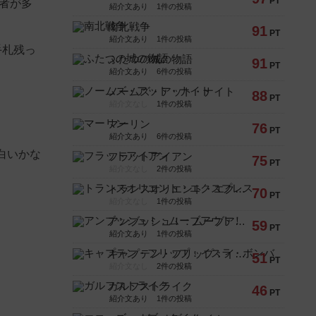
PT
者が多
紹介文あり
1件の投稿
南北戦争
91
PT
紹介文あり
1件の投稿
手札残っ
ふたつの城の物語
91
PT
紹介文あり
6件の投稿
ノームズ・アット・ナイト
88
PT
紹介文なし
1件の投稿
マーリン
76
PT
紹介文あり
6件の投稿
白いかな
フラットアイアン
75
PT
紹介文なし
2件の投稿
トランスオリエント・エクスプレス
70
PT
紹介文なし
1件の投稿
アンブッシュ！：ムーブアウト！
59
PT
紹介文あり
1件の投稿
キャプテン・フリップ：イスラ・ボンバ
51
PT
紹介文なし
2件の投稿
ガルフストライク
46
PT
紹介文あり
1件の投稿