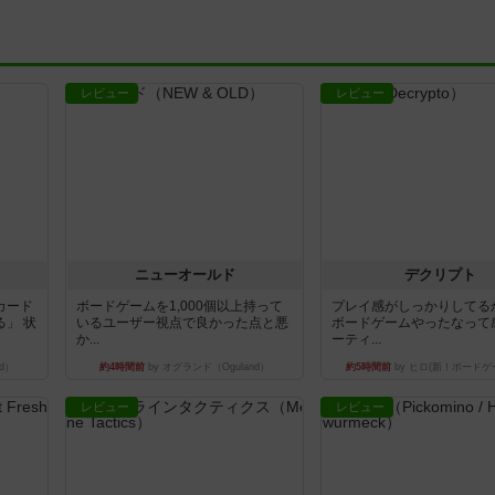
レビュー
レビュー
ニューオールド
デクリプト
カード
ボードゲームを1,000個以上持って
プレイ感がしっかりしてる
」 状
いるユーザー視点で良かった点と悪
ボードゲームやったなって
か...
ーティ...
d）
約4時間前
by オグランド（Oguland）
約5時間前
by ヒロ(新！ボードゲ
レビュー
レビュー