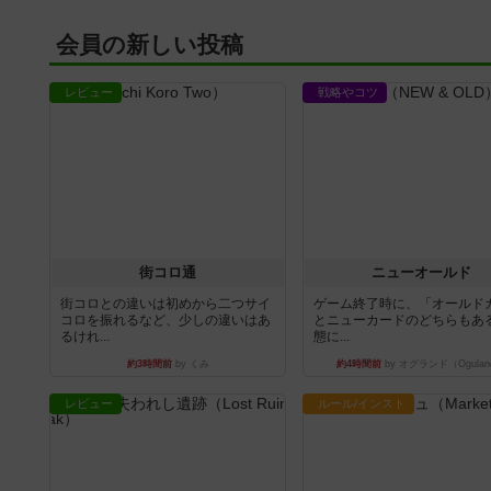
会員の新しい投稿
レビュー
戦略やコツ
街コロ通
ニューオールド
街コロとの違いは初めから二つサイ
ゲーム終了時に、「オールド
コロを振れるなど、少しの違いはあ
とニューカードのどちらもある
るけれ...
態に...
約3時間前
by くみ
約4時間前
by オグランド（Ogulan
レビュー
ルール/インスト