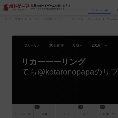
世界のボードゲームを楽しもう！
ボードゲーム専門の総合情報サイト
データベース
検
ボドゲーマTOP
ボードゲームの検索
リカーーーリング
リプレイ日記
てら@kot
3人～5人
30分前後
8歳～
2016年～
リカーーーリング
てら@kotaronopapaの
13
10
54
ゲーム
トップ
画像
動画
レビュー
店舗/
カフェ