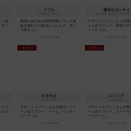
ドブル
適当なカンケイ
Dobble / Spot it!
Qui Paire Gagne / Pluckin'
レイ家
職場の旅行会の隙間時間にプレイ家
デザートスプーンさん水曜
、近く
族を連れての参加だったんで、近く
ーム会でプレイ。家族の中
で暇そうに...
トイロでは...
7年以上前
の投稿
7年以上前
の投稿
リプレイ
リプレイ
さるやま
レミング
SARUYAMA
Lemminge
ードゲ
デザートスプーンさん水曜ボードゲ
デザートスプーンさん水曜
んのド
ーム会でプレイ。うーん、ペンギン
ーム会でプレイ。カードを
パーティは...
ースゲーム...
7年以上前
の投稿
7年以上前
の投稿