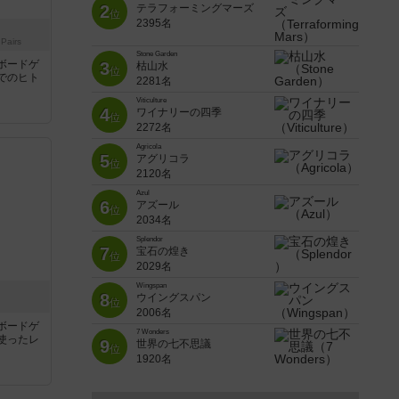
2
テラフォーミングマーズ
位
2395名
 Pairs
Stone Garden
ボードゲ
3
枯山水
位
でのヒト
2281名
Viticulture
4
ワイナリーの四季
位
2272名
Agricola
5
アグリコラ
位
2120名
Azul
6
アズール
位
2034名
Splendor
7
宝石の煌き
位
2029名
Wingspan
8
ウイングスパン
位
2006名
ボードゲ
7 Wonders
使ったレ
9
世界の七不思議
位
1920名