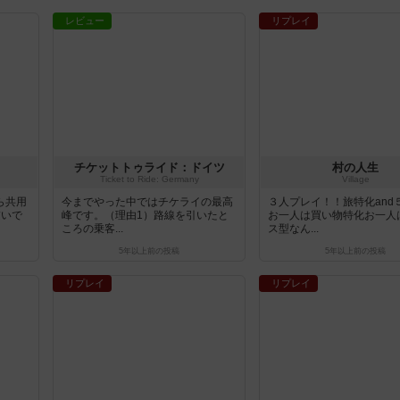
レビュー
リプレイ
チケットトゥライド：ドイツ
村の人生
Ticket to Ride: Germany
Village
ら共用
今までやった中ではチケライの最高
３人プレイ！！旅特化and
繋いで
峰です。（理由1）路線を引いたと
お一人は買い物特化お一人
ころの乗客...
ス型なん...
5年以上前
の投稿
5年以上前
の投稿
リプレイ
リプレイ