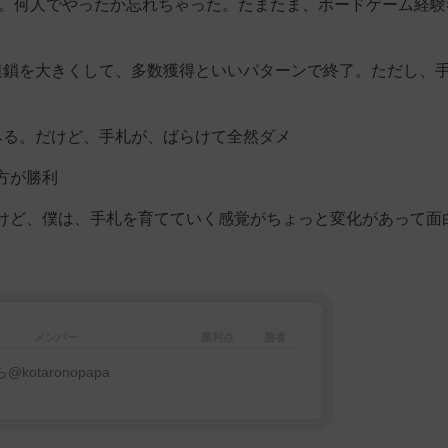
イ。何人でやったか忘れちゃった。たまたま、ボードゲーム経験
連鎖を大きくして、多数獲得といいパターンで終了。ただし、
みる。だけど、手札が、ばらけて全然ダメ
方が勝利
けど、僕は、手札を育てていく感覚がちょっと変化があって面
メンバー
勝利点
勝者
@kotaronopapa