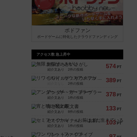
ボドファン
ボードゲームに特化したクラウドファンディング
アクセス数 急上昇中
無限まちがいさがし
574
PT
紹介文あり
2件の投稿
リワイルド：サウスアメリカ
389
PT
紹介文なし
2件の投稿
アンダー・ザ・テーブラー
378
PT
紹介文あり
1件の投稿
宵と暁の呪文書
133
PT
紹介文あり
8件の投稿
セミファイナル ～お前はまだ生きている～
103
PT
紹介文あり
1件の投稿
ワン・トゥ・ファイブ
97