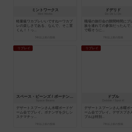
ミントワークス
ドデリド
Mint Works
Do De Li Do
軽量級ワカプレいいですねーワカプ
職場の旅行会の隙間時間にプ
レの楽しさである、なんで、そこ置
族を連れての参加だったんで
くん！！っ...
で暇そうに...
5年以上前
の投稿
7年以上前
の投稿
リプレイ
リプレイ
スペース・ビーンズ / ボーナンザ・ギャラクシーズ
ドブル
Space Beans
Dobble / Spot it!
デザートスプーンさん水曜ボードゲ
デザートスプーンさん水曜ボ
ーム会でプレイ。ボナンザを少しシ
ーム会でプレイ。デザスプさ
ステマチッ...
ブルは特別...
7年以上前
の投稿
7年以上前
の投稿