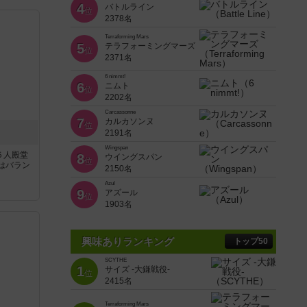
4
バトルライン
位
2378名
Terraforming Mars
5
テラフォーミングマーズ
位
2371名
6 nimmt!
6
ニムト
位
2202名
Carcassonne
7
カルカソンヌ
位
2191名
Wingspan
５人殿堂
8
ウイングスパン
位
はバラン
2150名
Azul
9
アズール
位
1903名
興味ありランキング
トップ50
SCYTHE
1
サイズ -大鎌戦役-
位
2415名
Terraforming Mars