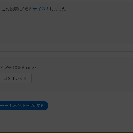
この投稿に
0
名が
ナイス！
しました
イン/会員登録でコメント
ログインする
ーーーリングのトップに戻る