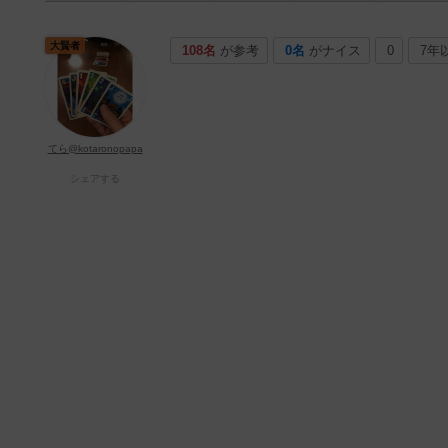
大賢者
108名
が参考
0名
がナイス
0
7年
てら@kotaronopapa
シェアする