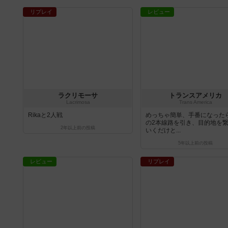
リプレイ
レビュー
ラクリモーサ
トランスアメリカ
Lacrimosa
Trans America
Rikaと2人戦
めっちゃ簡単、手番になった
の2本線路を引き、目的地を
2年以上前
の投稿
いくだけと...
5年以上前
の投稿
レビュー
リプレイ