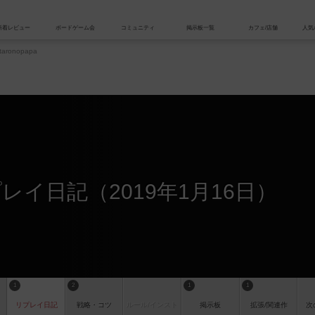
索
新着レビュー
ボードゲーム会
コミュニティ
掲示板一覧
aronopapa
リプレイ日記（2019年1月16日）
1
2
1
1
リプレイ
日記
戦略
・コツ
ルール
/インスト
掲示板
拡張/関連
作
次