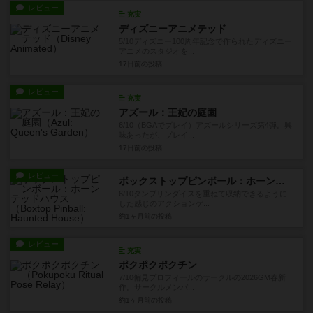
レビュー
充実
ディズニーアニメテッド
5/10ディズニー100周年記念で作られたディズニー
アニメのスタジオを...
17日前
の投稿
レビュー
充実
アズール：王妃の庭園
6/10（BGAでプレイ）アズールシリーズ第4弾。興
味あったが、プレイ...
17日前
の投稿
レビュー
ボックストップピンボール：ホーンテッドハウス
6/10タンブリンダイスを重ねて収納できるように
した感じのアクションゲ...
約1ヶ月前
の投稿
レビュー
充実
ポクポクポクチン
7/10偏見プロフィールのサークルの2026GM春新
作。サークルメンバ...
約1ヶ月前
の投稿