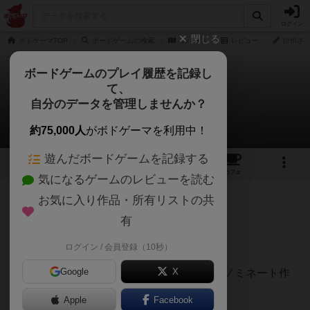
ログイン
閉じる
ボドゲーマTOP
ボードゲームの検索
リバース
レビュー
白州さん
ボードゲームのプレイ履歴を記録し
て、
リバース
自分のデータを管理しませんか？
白州さんのレビュー
約75,000人
がボドゲーマを利用中！
遊んだボードゲームを記録する
4
4
5
トップ
画像
動画
レビュー
カフェ
気になるゲームのレビューを読む
お気に入り作品・所有リストの共
750名
11名
0
約1ヶ月前
有
レーティングが非公開に設定されたユーザー
7/10
ログイン / 会員登録（10秒）
Google
X
2026年ドイツ年間エキスパートゲーム大賞ノミネート作
品。
Apple
Facebook