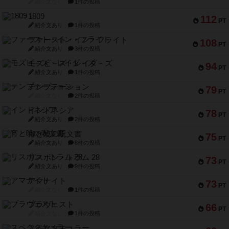
紹介文なし
1件の投稿
1809
112
PT
紹介文あり
1件の投稿
ファースト・イン・フライト
108
PT
紹介文あり
3件の投稿
モズビ－ズ・レイダ－ズ
94
PT
紹介文あり
1件の投稿
テンプテーション
79
PT
紹介文なし
2件の投稿
インドネシア
78
PT
紹介文あり
2件の投稿
宵と暁の呪文書
75
PT
紹介文あり
8件の投稿
リスボン・トラム 28
73
PT
紹介文あり
9件の投稿
アマナイト
73
PT
紹介文なし
1件の投稿
ブラヴェスト
66
PT
紹介文なし
1件の投稿
スペクタキュラー