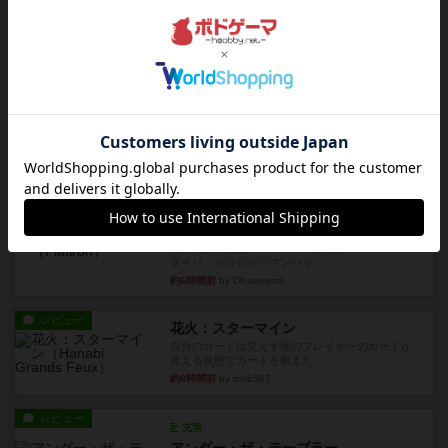
イスラ・ボンバを探しに出航!潜水艦を装備し、あ
なたの乗組員を監獄から解...
約4時間前
by jurong
ルール/インスト
画像付き
充実
トランスオリエント・エクスプレス
乗客の皆様、トランスオリエント・エクスプレス
にご乗車ありがとうございま...
約5時間前
by jurong
レビュー
画像付き
充実
フラットアイアン
世界に浸れる度 ☆☆☆☆★楽しさ ☆☆☆☆★
タイパ ☆☆☆☆☆マンハッ...
約6時間前
by DKnewyork
レビュー
花火：スターマイン
自分のカードは見えず他のプレイヤーのカードが
見える状態でカードを教えた...
約8時間前
by mob567
レビュー
充実