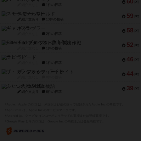
60
PT
紹介文なし
1件の投稿
スモールワールド
59
PT
紹介文あり
13件の投稿
ギャンブラー
58
PT
紹介文なし
2件の投稿
Bitter End ブタペスト救出作戦
52
PT
紹介文なし
1件の投稿
ラピード
46
PT
紹介文なし
1件の投稿
ザ・フラッフィー・ライト
44
PT
紹介文なし
0件の投稿
ふたつの城の物語
39
PT
紹介文あり
6件の投稿
※Apple、Apple のロゴ は、米国および他の国々で登録されたApple Inc.の商標です。
※App Store は、Apple Inc.のサービスマークです。
※Android は、グーグル インコーポレイテッドの商標または登録商標です。
※Google Play とそのロゴは、Google Inc.の商標または登録商標です。