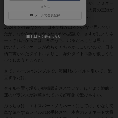
登場した頃から、そこそこ話題になっていたが、ノミネー
または
トされた際、クニツィアのドイツ年間ゲーム大賞の三冠が
メールで会員登録
かかったことで、さらに話題になったゲーム。
2024年の作品なので、日本語版が出るのかなと思ってい
たが、なかなか出なかったのが不思議で、さすがにノミネ
しばらく表示しない
ートされたからには、そのうち、出るだろうとは思う。と
はいえ、パッケージがめちゃくちゃかっこいいので、日本
語で書かれたタイトルよりも、海外タイトル版が欲しくな
ってしまうところだ。
さて、ルールはシンプルで、毎回1枚タイルを引いて、配
置するだけ。
タイルも置く場所が結構限定されていて、ほどよく戦略と
運のバランスが調整されていて好印象で遊びやすい。
ぶっちゃけ、エキスパートノミネートにしては、かなり簡
単な気もするレベルのお手軽さで、本家のノミネート大賞