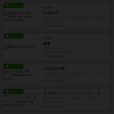
レビュー
充実
13月32日
6/101~32のカードだけで面白い話題の「32LDK」
の作者による1...
約1ヶ月前
の投稿
レビュー
充実
蠱毒
4/10缶のパッケージだけでゲームをつくるサーク
ルの処女作。大量のダイ...
約2ヶ月前
の投稿
レビュー
えだまめの国
7/10超人気レアギャンブルボードゲーム「ピーナ
ッツ」をオマージュして...
約2ヶ月前
の投稿
レビュー
キャプテン・フリップ：イスラ・ボンバ
6/10（BGAでプレイ）2024年ドイツ年間ゲーム大
賞ノミネート作品...
約2ヶ月前
の投稿