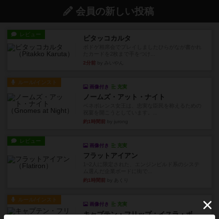
会員の新しい投稿
レビュー
ピタッコカルタ
ボドゲ相席会でプレイしましたひらがなが書かれ
たカードを2枚まで手をつけ...
2分前
by みいやん
ルール/インスト
画像付き
充実
ノームズ・アット・ナイト
ベネボレンス女王は、忠実な臣民を称えるための
祝宴を開こうとしています。...
約1時間前
by jurong
レビュー
画像付き
充実
フラットアイアン
1~2人に限定された、エンジンビルド系のシステ
ム選んだ企業ボードに街で...
約1時間前
by あくり
ルール/インスト
画像付き
充実
キャプテン・フリップ：イスラ・ボンバ