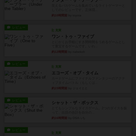
アンダー・ザ・テーブラー
笑えるバカゲームを集めているライトゲーマーと
してのレビューです。正体隠...
約10時間前
by toyota
レビュー
充実
ワン・トゥ・ファイブ
とにかくお手軽にすき間時間をうめるゲームとし
て重宝するゲームです。いわ...
約12時間前
by nabekoh
レビュー
充実
エコーズ・オブ・タイム
カードゲームにファイナルファンタジーのアクテ
ィブタイムバトル（もしくは...
約15時間前
by ジェイとと
レビュー
シャット・ザ・ボックス
とてもシンプルなダイスゲーム。2つのダイスを振
って、出目の合計を自分の...
約16時間前
by OSAっち
レビュー
充実