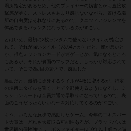
場所指定があるため、他のプレイヤーの妨害とかも直接攻
撃感が薄く、ストレスもあまり感じないながら、置ける場
所の自由度はそれなりにあるので、クニツィアジレンマを
体感できるバランスになっているのがすごい。
とはいえ、最初に2枚ランダムで使えないタイルが指定さ
れて、それが強いタイル（家の4とか）だと、運が悪いと
か、得点ミッションカードが運ゲーとか、気になるところ
もあるが、それが裏面のマップだと、しっかり対応されて
いて、そこで2回目の驚きで、感動した。
裏面だと、最初に除外するタイルが4枚に増えるが、特定
の場所にタイルを置くことで全部使えるようになるし、ミ
ッションカードは全員共通で早取りになっているので、表
面のこうだったらいいな〜を対応してくるのがすごい。
もう、いろんな意味で感動したゲーム。今年のエキスパー
ト大賞は、どれも大賞取る可能性あるが、ブラッドバスは
世界観の個性強いし、ボスファイターは10年以上経つと遊