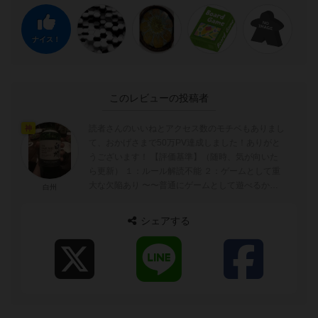
ナイス！
このレビューの投稿者
読者さんのいいねとアクセス数のモチベもありまし
神
て、おかげさまで50万PV達成しました！ありがと
うございます！ 【評価基準】（随時、気が向いた
ら更新） １：ルール解読不能 ２：ゲームとして重
大な欠陥あり 〜〜普通にゲームとして遊べるかど
白州
うかの境目〜〜 ...
シェアする