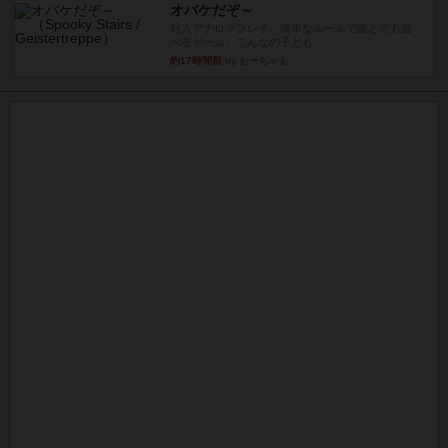
オバケだぞ～
対人アナログプレイ。簡単なルールで誰とでも遊
べるゲーム。こんなの子ども...
約17時間前
by おーちゃん