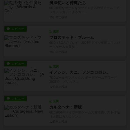
魔法使いと仲魔たち
5/10独特なゲームをデザインする海外チーム「ア
ッキトッカ」によるカー...
10日前
の投稿
レビュー
充実
フロステッド・ブルーム
6/10（BGAでプレイ）2026年ドイツ年間エキスパ
ートゲーム大賞推...
10日前
の投稿
レビュー
充実
イノシシ、カニ、フンコロガシ。
7/10ゴールデンボックス ボードゲームアワード
2025で、ドリスマ...
12日前
の投稿
レビュー
充実
カルタヘナ：新版
6/102001年ドイツ年間ゲーム大賞推薦リスト作品
（大賞はカルカソン...
12日前
の投稿