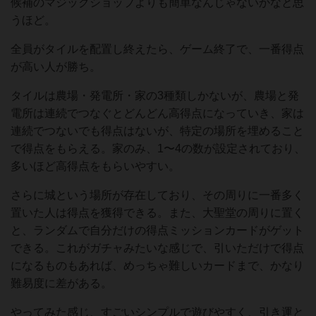
候補のマジックショップよりも簡単なんじゃないかなと思
うほど。
全員がタイルを配置し終えたら、ゲーム終了で、一番得点
が高い人が勝ち。
タイルは農場・発電所・家の3種類しかないが、農場と発
電所は連続でつなぐとどんどん高得点になっていき、家は
連続でつないでも得点はないが、特定の場所を埋めること
で得点をもらえる。家のみ、1〜4の数が設定されており、
多いほど高得点をもらいやすい。
さらに城という場所が存在しており、その周りに一番多く
置いた人は得点を獲得できる。また、大聖堂の周りに置く
と、ランダムで自分だけの得点ミッションカードがゲット
できる。これがガチャみたいな感じで、引いただけで得点
になるものもあれば、めっちゃ難しいカードまで、かなり
難易度に差がある。
やってみた感じ、すごいシンプルで遊びやすく、引き運と