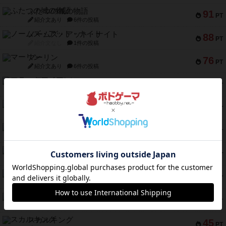
ふたつの城の物語
91
PT
紹介文あり
6件の投稿
ノームズ・アット・ナイト
88
PT
紹介文なし
1件の投稿
マーリン
76
PT
紹介文あり
6件の投稿
フラットアイアン
75
PT
紹介文なし
2件の投稿
トランスオリエント・エクスプレス
70
PT
紹介文なし
1件の投稿
アンブッシュ！：ムーブアウト！
59
PT
紹介文あり
1件の投稿
キャプテン・フリップ：イスラ・ボンバ
51
PT
紹介文なし
2件の投稿
ガルフストライク
46
PT
紹介文あり
1件の投稿
エコーズ・オブ・タイム
45
PT
紹介文なし
8件の投稿
スカルキング
45
PT