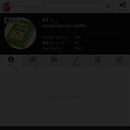
ログイン
ST
さん
新入り
2025年01月29日から利用中
48個
マイボードゲーム
0件
参加コミュニティ
未設定
ウェブページ
トップ
ゲーム一覧
マイリスト
投稿履歴
ボ
ドゲ
会
コミュニティ
登録されていません