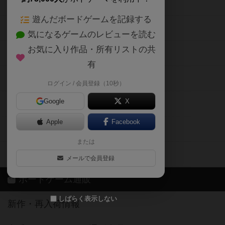
ボードゲームの新着レビュー
遊んだボードゲームを記録する
ボードゲーム会情報
気になるゲームのレビューを読む
お気に入り作品・所有リストの共
メカニクス特集
有
掲示板・トピックス
ログイン / 会員登録（10秒）
Google
X
ボドとも・会員一覧
Apple
Facebook
ボードゲーム業界コラム
または
ボドゲーマご利用案内
メールで会員登録
ボードゲーム通販
しばらく表示しない
新作・再入荷情報