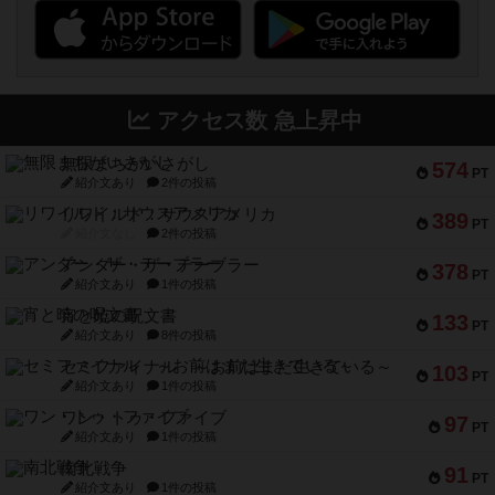
アクセス数 急上昇中
無限まちがいさがし
574
PT
紹介文あり
2件の投稿
リワイルド：サウスアメリカ
389
PT
紹介文なし
2件の投稿
アンダー・ザ・テーブラー
378
PT
紹介文あり
1件の投稿
宵と暁の呪文書
133
PT
紹介文あり
8件の投稿
セミファイナル ～お前はまだ生きている～
103
PT
紹介文あり
1件の投稿
ワン・トゥ・ファイブ
97
PT
紹介文あり
1件の投稿
南北戦争
91
PT
紹介文あり
1件の投稿