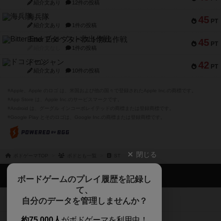
紹介文あり
12件の投稿
海兵隊
45
PT
紹介文あり
1件の投稿
Bitter End ブタペスト救出作戦
45
PT
紹介文なし
1件の投稿
ドコジャン
42
PT
紹介文あり
10件の投稿
※Apple、Apple のロゴ は、米国および他の国々で登録されたApple Inc.の商標です。
※App Store は、Apple Inc.のサービスマークです。
※Android は、グーグル インコーポレイテッドの商標または登録商標です。
※Google Play とそのロゴは、Google Inc.の商標または登録商標です。
閉じる
ボドゲーマTOP
ボドとも一覧
ST
ボドゲーマTOP
ボードゲームのプレイ履歴を記録し
て、
ボードゲームを検索する
自分のデータを管理しませんか？
約75,000人
がボドゲーマを利用中！