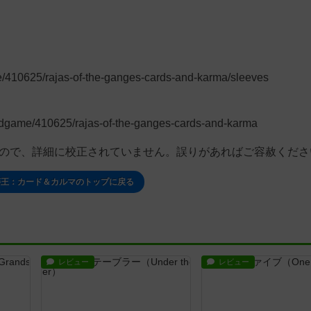
/410625/rajas-of-the-ganges-cards-and-karma/sleeves
dgame/410625/rajas-of-the-ganges-cards-and-karma
もので、詳細に校正されていません。誤りがあればご容赦くださ
藩王：カード＆カルマのトップに戻る
レビュー
レビュー