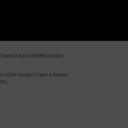
CwCodbLVOtyvv7dVl6B6U4Q/join
e Ganges: Cards & Karma)
1R3U