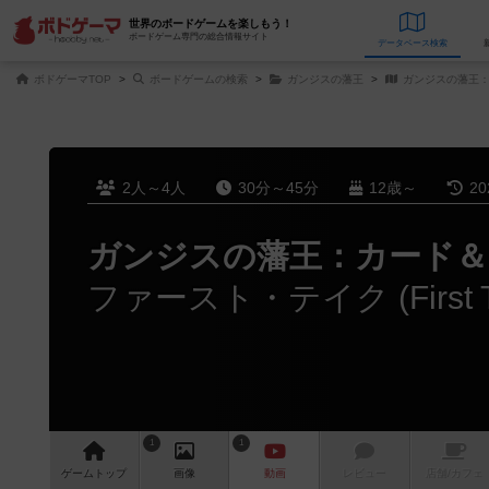
世界のボードゲームを楽しもう！
ボードゲーム専門の総合情報サイト
データベース
検
ボドゲーマTOP
ボードゲームの検索
ガンジスの藩王
ガンジスの藩王：
2人～4人
30分～45分
12歳～
2
ガンジスの藩王：カード＆
1
1
ゲーム
トップ
画像
動画
レビュー
店舗/
カフェ