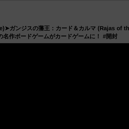
ke)➤ガンジスの藩王：カード＆カルマ (Rajas of th
a) | あの名作ボードゲームがカードゲームに！ #開封