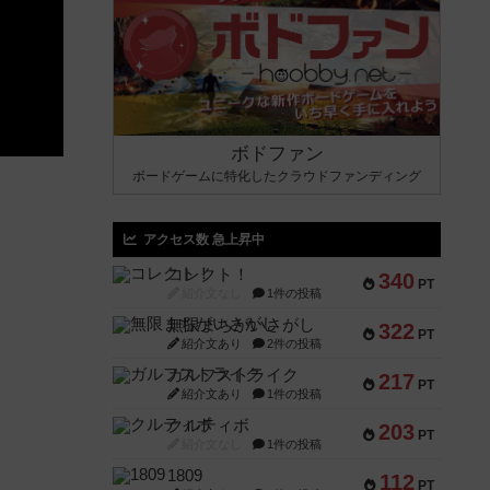
ボドファン
ボードゲームに特化したクラウドファンディング
アクセス数 急上昇中
コレクト！
340
PT
紹介文なし
1件の投稿
無限まちがいさがし
322
PT
紹介文あり
2件の投稿
ガルフストライク
217
PT
紹介文あり
1件の投稿
クルティボ
203
PT
紹介文なし
1件の投稿
1809
112
PT