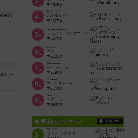
3
位
2528名
Battle Line
4
バトルライン
位
2377名
Terraforming Mars
5
テラフォーミングマーズ
位
2370名
6 nimmt!
6
ニムト
位
2201名
Carcassonne
7
カルカソンヌ
位
2190名
sが出版した
Wingspan
8
ウイングスパン
位
2149名
Azul
9
アズール
位
1903名
興味ありランキング
トップ50
SCYTHE
1
サイズ -大鎌戦役-
位