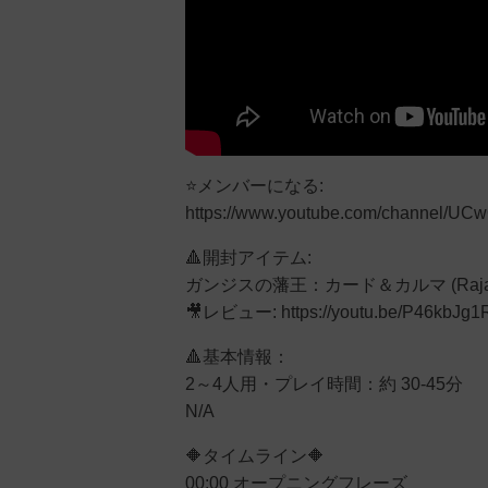
⭐メンバーになる:
https://www.youtube.com/channel/U
🔺開封アイテム:
ガンジスの藩王：カード＆カルマ (Rajas of th
🎥レビュー: https://youtu.be/P46kbJg
🔺基本情報：
2～4人用・プレイ時間：約 30-45分
N/A
🔶タイムライン🔶
00:00 オープニングフレーズ