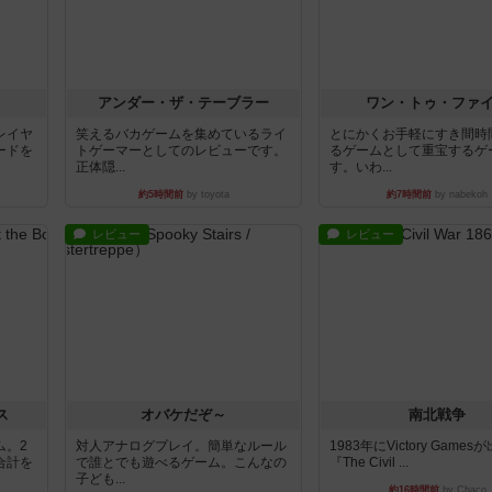
アンダー・ザ・テーブラー
ワン・トゥ・ファ
レイヤ
笑えるバカゲームを集めているライ
とにかくお手軽にすき間時
ードを
トゲーマーとしてのレビューです。
るゲームとして重宝するゲ
正体隠...
す。いわ...
約5時間前
by toyota
約7時間前
by nabekoh
レビュー
レビュー
ス
オバケだぞ～
南北戦争
ム。2
対人アナログプレイ。簡単なルール
1983年にVictory Game
合計を
で誰とでも遊べるゲーム。こんなの
『The Civil ...
子ども...
約16時間前
by Chaco