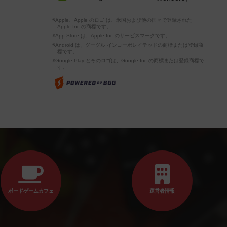
※Apple、Apple のロゴ は、米国および他の国々で登録された
Apple Inc.の商標です。
※App Store は、Apple Inc.のサービスマークです。
※Android は、グーグル インコーポレイテッドの商標または登録商
標です。
※Google Play とそのロゴは、Google Inc.の商標または登録商標で
す。
ボードゲームカフェ
運営者情報