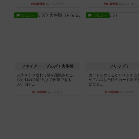
約10時間前
by ジェイとと
約11時間前
by OSAっち
レビュー
レビュー
ファイアー・ブルズ / 火牛陣
フリップ７
火牛を引き連れて敵を殲滅させる。
カードをめくるかパスをする
縦か斜めで前2列まで攻撃できる
めてパスした時のカード数字
が、自分...
になる...
約18時間前
by うらまこ
約18時間前
by mob567