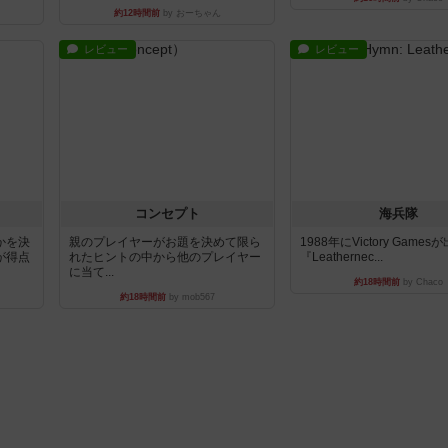
約12時間前
by おーちゃん
レビュー
レビュー
コンセプト
海兵隊
かを決
親のプレイヤーがお題を決めて限ら
1988年にVictory Game
が得点
れたヒントの中から他のプレイヤー
『Leathernec...
に当て...
約18時間前
by Chaco
約18時間前
by mob567