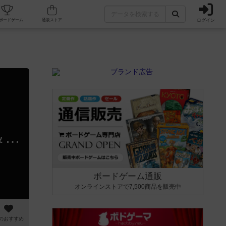
ログイン
カフェ/店舗
人気ボードゲーム
通販ストア
ファースト・テイク (First Take)➤ガンジスの藩王：カード＆カルマ (Rajas of the Ganges:Cards & Karma) | あの名作ボードゲームがカードゲームに！ #開封
ボードゲーム通販
オンラインストアで7,500商品を販売中
のおすすめ