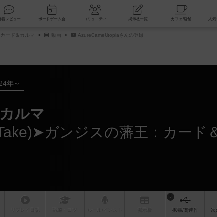
索
新着レビュー
ボードゲーム会
コミュニティ
掲示板一覧
カード＆カルマ
動画
AzureGameUtopiaさんの登録
024年～
カルマ
5
リプレイ
日記
戦略
・コツ
ルール
/インスト
掲示板
拡張/関連
作
次