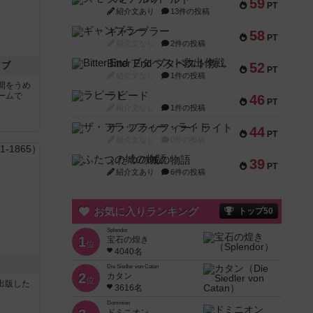
59
PT
紹介文あり
13件の投稿
ギャンブラー
58
PT
紹介文なし
2件の投稿
Bitter End ブタペスト救出作戦
イブ
52
PT
紹介文なし
1件の投稿
間をうめ
ラピード
ームで
46
PT
紹介文なし
1件の投稿
ザ・フラッフィー・ライト
44
PT
紹介文なし
0件の投稿
ふたつの城の物語
39
PT
紹介文あり
6件の投稿
お気に入りランキング
トップ50
Splendor
1
宝石の煌き
位
4040名
Die Siedler von Catan
2
カタン
位
sが出版した
3616名
Dominion
ドミニオン