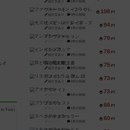
紹介文あり
1件の投稿
ファースト・イン・フライト
108
PT
紹介文あり
3件の投稿
モズビ－ズ・レイダ－ズ
94
PT
紹介文あり
1件の投稿
テンプテーション
79
PT
紹介文なし
2件の投稿
インドネシア
78
PT
紹介文あり
2件の投稿
宵と暁の呪文書
い❗
75
PT
紹介文あり
8件の投稿
リスボン・トラム 28
73
PT
紹介文あり
9件の投稿
アマナイト
73
PT
紹介文なし
1件の投稿
ブラヴェスト
66
PT
紹介文なし
1件の投稿
スペクタキュラー
60
PT
紹介文なし
1件の投稿
スモールワールド