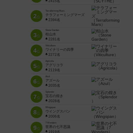
2415名
Terraforming Mars
2
テラフォーミングマーズ
位
2394名
Stone Garden
3
枯山水
位
2281名
Viticulture
4
ワイナリーの四季
位
2272名
Agricola
5
アグリコラ
位
2119名
Azul
6
アズール
位
2035名
Splendor
7
宝石の煌き
位
2028名
Wingspan
8
ウイングスパン
位
2006名
7 Wonders
9
世界の七不思議
位
1919名