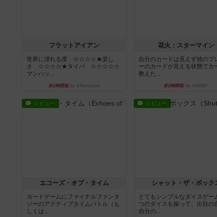
フラットアイアン
花火：スターマイン
世界に浸れる度 ☆☆☆☆★楽し
自分のカードは見えず他のプ
さ ☆☆☆☆★タイパ ☆☆☆☆☆
ーのカードが見える状態でカ
マンハッ...
教えた...
約1時間前
by DKnewyork
約3時間前
by mob567
レビュー
レビュー
エコーズ・オブ・タイム
シャット・ザ・ボック
カードゲームにファイナルファンタ
とてもシンプルなダイスゲー
ジーのアクティブタイムバトル（も
つのダイスを振って、出目の
しくは...
自分の...