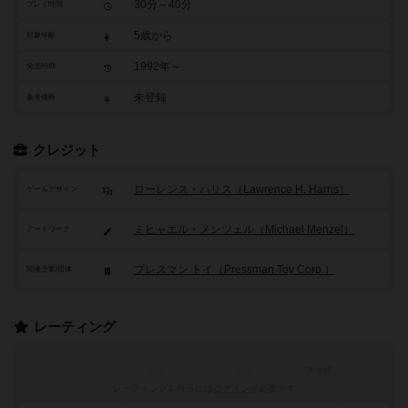
30分～40分
プレイ時間
5歳から
対象年齢
1992年～
発売時期
未登録
参考価格
クレジット
ローレンス・ハリス（Lawrence H. Harris）
ゲームデザイン
ミヒャエル・メンツェル（Michael Menzel）
アートワーク
プレスマン トイ（Pressman Toy Corp.）
関連企業/団体
レーティング
レーティングを行うには
ログイン
が必要です