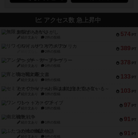
アクセス数 急上昇中
無限まちがいさがし
574
PT
紹介文あり
2件の投稿
リワイルド：サウスアメリカ
389
PT
紹介文なし
2件の投稿
アンダー・ザ・テーブラー
378
PT
紹介文あり
1件の投稿
宵と暁の呪文書
133
PT
紹介文あり
8件の投稿
セミファイナル ～お前はまだ生きている～
103
PT
紹介文あり
1件の投稿
ワン・トゥ・ファイブ
97
PT
紹介文あり
1件の投稿
南北戦争
91
PT
紹介文あり
1件の投稿
ふたつの城の物語
91
PT
紹介文あり
6件の投稿