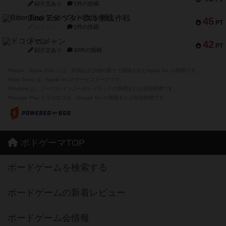
紹介文あり
1件の投稿
Bitter End ブタペスト救出作戦
45
PT
紹介文なし
1件の投稿
ドコジャン
42
PT
紹介文あり
10件の投稿
※Apple、Apple のロゴ は、米国および他の国々で登録されたApple Inc.の商標です。
※App Store は、Apple Inc.のサービスマークです。
※Android は、グーグル インコーポレイテッドの商標または登録商標です。
※Google Play とそのロゴは、Google Inc.の商標または登録商標です。
ボドゲーマTOP
ボードゲームを検索する
ボードゲームの新着レビュー
ボードゲーム会情報