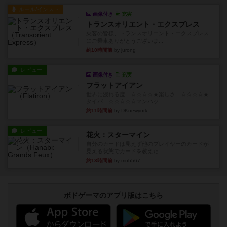
ルール/インスト
画像付き
充実
トランスオリエント・エクスプレス
乗客の皆様、トランスオリエント・エクスプレス
にご乗車ありがとうございま...
約10時間前
by jurong
レビュー
画像付き
充実
フラットアイアン
世界に浸れる度 ☆☆☆☆★楽しさ ☆☆☆☆★
タイパ ☆☆☆☆☆マンハッ...
約11時間前
by DKnewyork
レビュー
花火：スターマイン
自分のカードは見えず他のプレイヤーのカードが
見える状態でカードを教えた...
約13時間前
by mob567
ボドゲーマのアプリ版はこちら