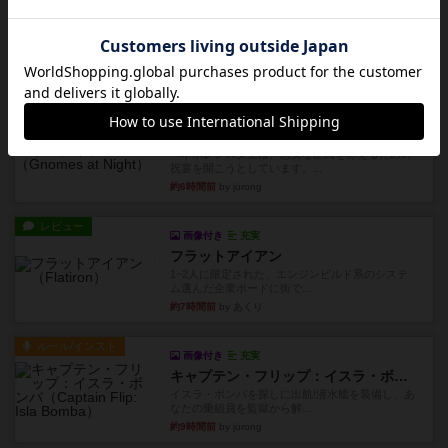
レビュー
ピタッコカルタ
ボドゲ相席会でプレイしましたひらがなが書かれ
たカードを2枚まで手をつけ...
約5時間前
by みいやん
ルール/インスト
画像付き
充実
ノームズ・アット・ナイト
ベネボレンス女王は、忠実な臣民を称えるための
祝宴を開こうとしています。...
約6時間前
by jurong
レビュー
画像付き
充実
フラットアイアン
1~2人に限定された、エンジンビルド系のシステ
ム選んだ企業ボードに街で...
約7時間前
by あくり
ルール/インスト
画像付き
充実
キャプテン・フリップ：イスラ・ボンバ
イスラ・ボンバを探しに出航!潜水艦を装備し、あ
なたの乗組員を監獄から解...
約9時間前
by jurong