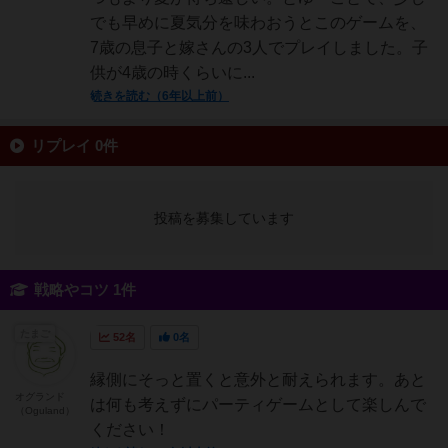
でも早めに夏気分を味わおうとこのゲームを、
7歳の息子と嫁さんの3人でプレイしました。子
供が4歳の時くらいに...
続きを読む（6年以上前）
リプレイ 0件
投稿を募集しています
戦略やコツ 1件
たまご
52名
0名
縁側にそっと置くと意外と耐えられます。あと
オグランド
は何も考えずにパーティゲームとして楽しんで
（Oguland）
ください！