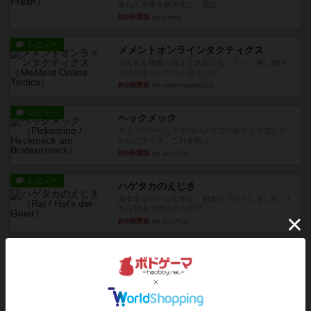
重ねて在庫を最大化し、競合...
約3時間前
by jurong
レビュー
メメントオンラインタクティクス
どんどん物量が増えて大変になっていく押し付け
合いが楽しいゲーム盛り上が...
約3時間前
by nekomanma222
レビュー
ヘックメック
サイコロゲームです1から5までの数字と芋虫がか
かれたダイス。これを振っ...
約5時間前
by みいやん
レビュー
ハゲタカのえじき
超有名なゲームですが、初めてプレイしました。1
から15までのカードがプ...
約5時間前
by みいやん
レビュー
ジャスト・ワン
まぁ面白かった‼️よくテレビとかのバラエティなん
かで、お題がわからずに...
約5時間前
by みいやん