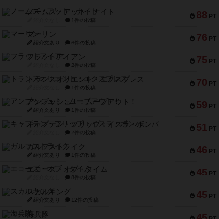
ノームズ・アット・ナイト
88
PT
紹介文なし
1件の投稿
マーリン
76
PT
紹介文あり
6件の投稿
フラットアイアン
75
PT
紹介文なし
2件の投稿
トランスオリエント・エクスプレス
70
PT
紹介文なし
1件の投稿
アンブッシュ！：ムーブアウト！
59
PT
紹介文あり
1件の投稿
キャプテン・フリップ：イスラ・ボンバ
51
PT
紹介文なし
2件の投稿
ガルフストライク
46
PT
紹介文あり
1件の投稿
エコーズ・オブ・タイム
45
PT
紹介文なし
8件の投稿
スカルキング
45
PT
紹介文あり
12件の投稿
海兵隊
45
PT