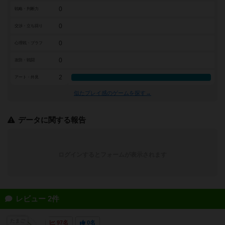
0
戦略・判断力
0
交渉・立ち回り
0
心理戦・ブラフ
0
攻防・戦闘
2
アート・外見
似たプレイ感のゲームを探す→
データに関する報告
ログインするとフォームが表示されます
レビュー 2件
たまご
97名
0名