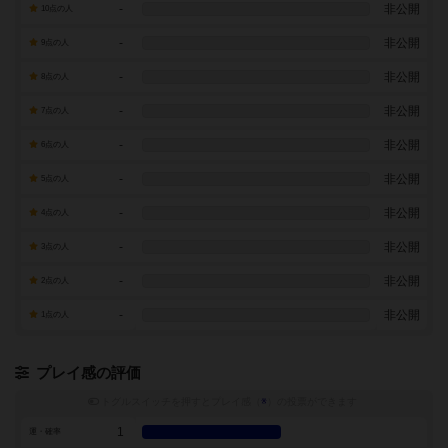
-
非公開
10点の人
-
非公開
9点の人
-
非公開
8点の人
-
非公開
7点の人
-
非公開
6点の人
-
非公開
5点の人
-
非公開
4点の人
-
非公開
3点の人
-
非公開
2点の人
-
非公開
1点の人
プレイ感の評価
トグルスイッチを押すとプレイ感（
※
）の投票ができます
1
運・確率