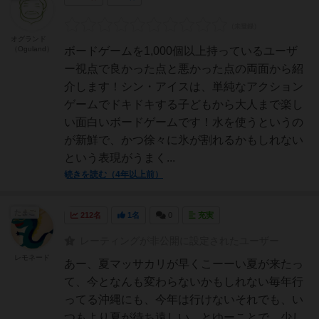
オグランド
（Oguland）
ボードゲームを1,000個以上持っているユーザ
ー視点で良かった点と悪かった点の両面から紹
介します！シン・アイスは、単純なアクション
ゲームでドキドキする子どもから大人まで楽し
い面白いボードゲームです！水を使うというの
が新鮮で、かつ徐々に氷が割れるかもしれない
という表現がうまく...
続きを読む（4年以上前）
たまご
212名
1名
0
充実
レーティングが非公開に設定されたユーザー
レモネード
あー、夏マッサカリが早くこーーい夏が来たっ
て、今となんも変わらないかもしれない毎年行
ってる沖縄にも、今年は行けないそれでも、い
つもより夏が待ち遠しい。とゆーことで、少し