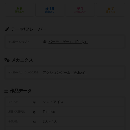
6
16
1
7
興味あり
経験あり
お気に入り
持ってる
テーマ/フレーバー
パーティゲーム（Party）
その他のコンセプト
メカニクス
アクションゲーム（Action）
その他のメカニクスや仕組み
作品データ
シン・アイス
タイトル
Thin Ice
原題・英題表記
2人～4人
参加人数