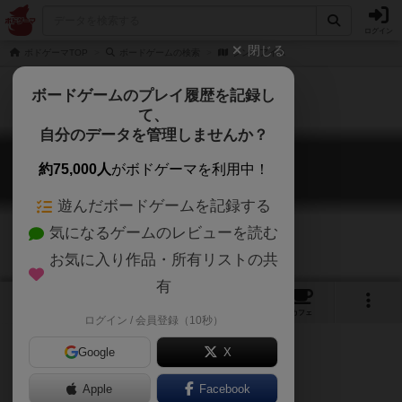
ログイン
閉じる
ボドゲーマTOP
ボードゲームの検索
シン・アイス
ボードゲームのプレイ履歴を記録し
て、
自分のデータを管理しませんか？
シン・アイス
約75,000人
がボドゲーマを利用中！
Thin Ice
遊んだボードゲームを記録する
気になるゲームのレビューを読む
お気に入り作品・所有リストの共
有
5
2
3
トップ
画像
動画
レビュー
カフェ
ログイン / 会員登録（10秒）
Google
X
Apple
Facebook