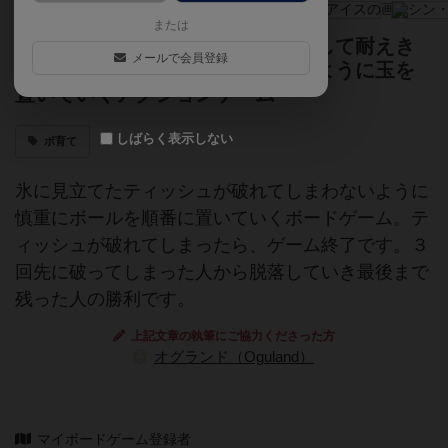
または
自分の番でティッシュに水が浸透して耐えき
メールで会員登録
れなくなり穴があいてしまわないように玉を
置いていくアクションゲーム
しばらく表示しない
ボ育て
氷に見立てたティッシュが破れてしまわないように
慎重にボールを順番に置いていくボードゲーム。テ
ィッシュが破れてしまったら、ゲーム終了です。３
回先に破ってしまった人から脱落していき最後まで
残った人の勝利です。
上記文章の執筆にご協力くださった方
オグランド（Oguland）
マイボードゲーム登録者