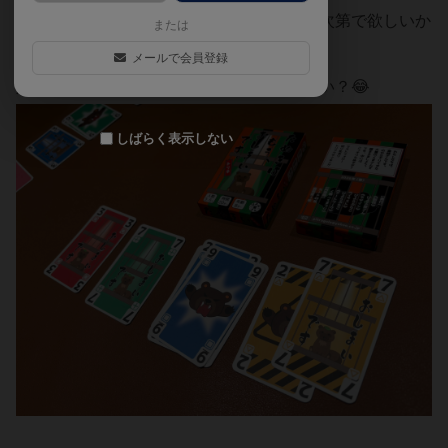
切り札ありマストフォロー、カードの出方次第で欲しいか
または
否かがコロコロ変わります。
メールで会員登録
たぬきよ、悲しそうな顔で諦めるの早くない？😂
しばらく表示しない