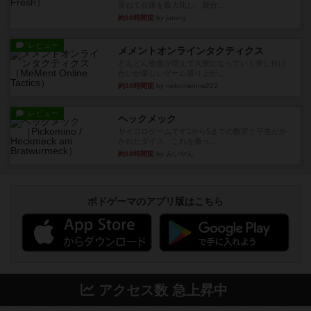
重ねて在庫を最大化し、競合...
約16時間前
by jurong
レビュー
メメントオンラインタクティクス
どんどん物量が増えて大変になっていく押し付け
合いが楽しいゲーム盛り上が...
約16時間前
by nekomanma222
レビュー
ヘックメック
サイコロゲームです1から5までの数字と芋虫がか
かれたダイス。これを振っ...
約18時間前
by みいやん
ボドゲーマのアプリ版はこちら
アクセス数 急上昇中