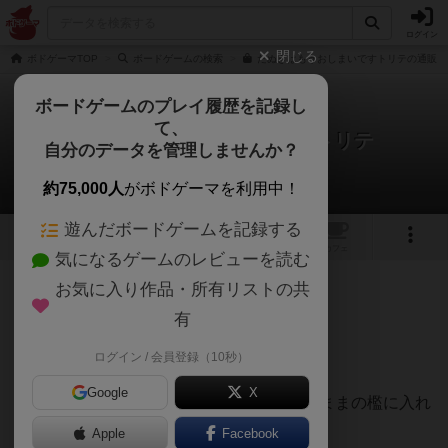
ログイン
閉じる
ボドゲーマTOP
ボードゲームの検索
たぬきはもうおしまいですトリテの通販/
ボードゲームのプレイ履歴を記録し
て、
たぬきはもうおしまいですトリテ
自分のデータを管理しませんか？
七盤のハムさんさんのレビュー
約75,000人
がボドゲーマを利用中！
遊んだボードゲームを記録する
2
1
トップ
画像
動画
レビュー
カフェ
気になるゲームのレビューを読む
お気に入り作品・所有リストの共
168名
3名
0
2ヶ月前
有
ログイン / 会員登録（10秒）
クマを集めて、たぬきで檻を閉めたら得点。
Google
X
ただし、檻を閉めた後に来たクマや空いたままの檻に入れ
たクマは失点です。
Apple
Facebook