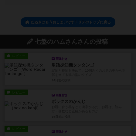
たぬきはもうおしまいですトリテのトップに戻る
七盤のハムさんさんの投稿
レビュー
画像付き
単語探知機タンタンゴ
縦軸と横軸を決めて、10個近くのお題の中から正
解を当てる協力型のクイズ...
14日前
の投稿
レビュー
画像付き
ボックスのかんじ
お題に合う札をとる漢字かるた。お題は、読み
方・画数など正解があるものか...
15日前
の投稿
レビュー
画像付き