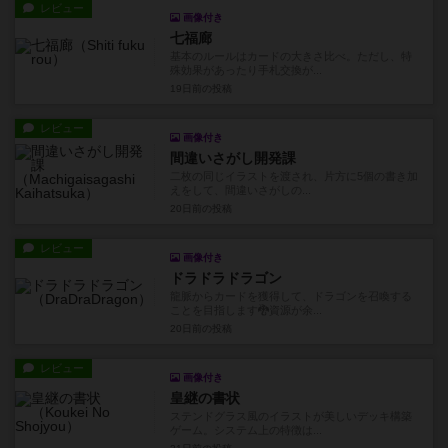
レビュー
画像付き
七福廊
基本のルールはカードの大きさ比べ。ただし、特
殊効果があったり手札交換が...
19日前
の投稿
レビュー
画像付き
間違いさがし開発課
二枚の同じイラストを渡され、片方に5個の書き加
えをして、間違いさがしの...
20日前
の投稿
レビュー
画像付き
ドラドラドラゴン
龍脈からカードを獲得して、ドラゴンを召喚する
ことを目指します🐉資源が余...
20日前
の投稿
レビュー
画像付き
皇継の書状
ステンドグラス風のイラストが美しいデッキ構築
ゲーム。システム上の特徴は...