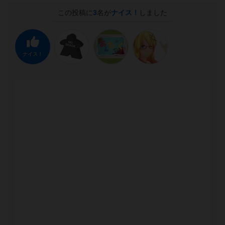
この投稿に
3
名が
ナイス！
しました
ナイス！