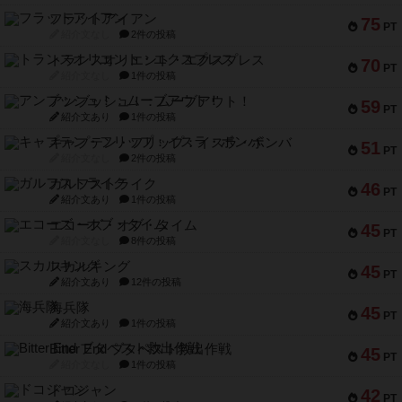
フラットアイアン
75
PT
紹介文なし
2件の投稿
トランスオリエント・エクスプレス
70
PT
紹介文なし
1件の投稿
アンブッシュ！：ムーブアウト！
59
PT
紹介文あり
1件の投稿
キャプテン・フリップ：イスラ・ボンバ
51
PT
紹介文なし
2件の投稿
ガルフストライク
46
PT
紹介文あり
1件の投稿
エコーズ・オブ・タイム
45
PT
紹介文なし
8件の投稿
スカルキング
45
PT
紹介文あり
12件の投稿
海兵隊
45
PT
紹介文あり
1件の投稿
Bitter End ブタペスト救出作戦
45
PT
紹介文なし
1件の投稿
ドコジャン
42
PT