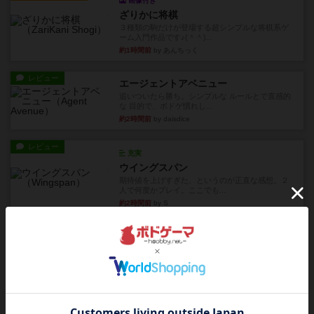
画像付き
ざりかに将棋
３種類の駒だけが登場する超シンプルな将棋系ゲ
ーム入門作品です♪(＾＾)...
約1時間前
by あんちっく
レビュー
エージェントアベニュー
追いついたら勝ち。シンプルな ルールとで直感的
な 目的で、ボドゲ慣れし...
約2時間前
by daisdice
レビュー
充実
ウイングスパン
期待値を上げすぎた、というのが正直な感想。２
人で何度かプレイ。ここでも...
約2時間前
by S
レビュー
街コロ通
街コロとの違いは初めから二つサイコロを振れる
など、少しの違いはあるけれ...
約7時間前
by くみ
戦略やコツ
ニューオールド