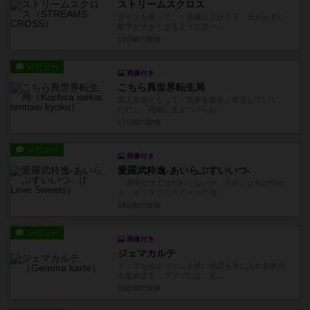
ストリームスクロス
ダイスを振って、一直線に上から下、左から右に
数字が大きくなるように並べ...
16日前
の投稿
レビュー
画像付き
こちら異世界転生局
新人女神となって、世界を繁栄／救済していく。
ただし、同期に差をつけられ...
17日前
の投稿
レビュー
画像付き
愛羅武粋逸-あいらぶすいいつ-
「漢字だけでは伝わらないが、六択になれば伝わ
る」ギリギリのスイーツの当...
18日前
の投稿
レビュー
画像付き
ジェマカルテ
マップを歩きジェムを拾い地図を手に入れ名誉点
を集めます。マップには、見...
18日前
の投稿