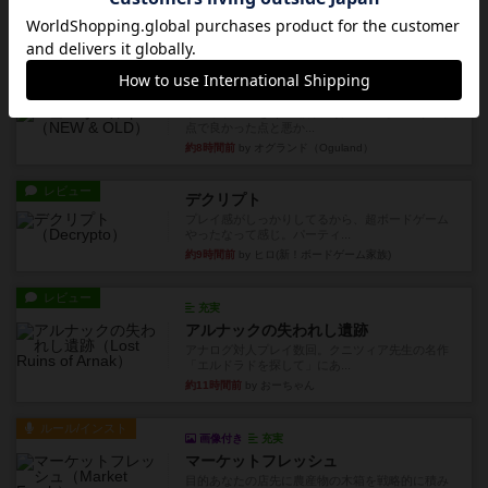
ゲーム終了時に、「オールドカードとニューカー
ドのどちらもある」 状態に...
約8時間前
by オグランド（Oguland）
レビュー
ニューオールド
ボードゲームを1,000個以上持っているユーザー視
点で良かった点と悪か...
約8時間前
by オグランド（Oguland）
レビュー
デクリプト
プレイ感がしっかりしてるから、超ボードゲーム
やったなって感じ。パーティ...
約9時間前
by ヒロ(新！ボードゲーム家族)
レビュー
充実
アルナックの失われし遺跡
アナログ対人プレイ数回。クニツィア先生の名作
「エルドラドを探して」にあ...
約11時間前
by おーちゃん
ルール/インスト
画像付き
充実
マーケットフレッシュ
目的あなたの店先に農産物の木箱を戦略的に積み