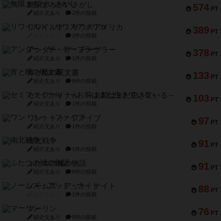
無限まちがいさがし
574
PT
紹介文あり
2件の投稿
リワイルド：サウスアメリカ
389
PT
紹介文なし
2件の投稿
アンダー・ザ・テーブラー
378
PT
紹介文あり
1件の投稿
宵と暁の呪文書
133
PT
紹介文あり
8件の投稿
セミファイナル ～お前はまだ生きている～
103
PT
紹介文あり
1件の投稿
ワン・トゥ・ファイブ
97
PT
紹介文あり
1件の投稿
南北戦争
91
PT
紹介文あり
1件の投稿
ふたつの城の物語
91
PT
紹介文あり
6件の投稿
ノームズ・アット・ナイト
88
PT
紹介文なし
1件の投稿
マーリン
76
PT
紹介文あり
6件の投稿