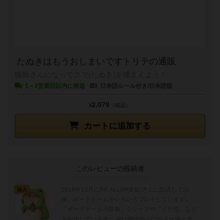
たぬきはもうおしまいですトリテの通販
猟師さんになってクマ(たぬき)を捕まえよう！
1～2営業日以内に発送
日本語ルール付き/日本語版
2,079
¥
（税込）
カートに追加する
このレビューの投稿者
2018年11月にRE:ALL(神楽坂)さんに訪店して以
仙人
来、ボードゲームをいろいろプレイしています。
「ボードゲーム小辞典」シリーズや「イケ恋」など
を制作しています。 今は都内中心にボドゲ会・ボ