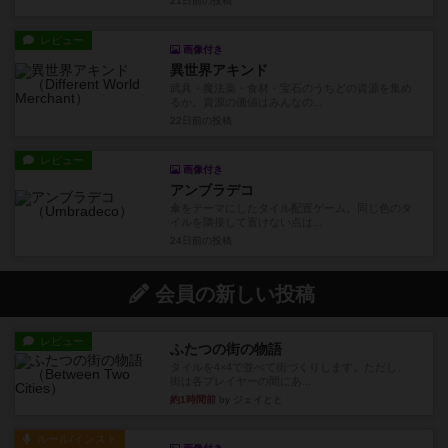
21日前
の投稿
レビュー
画像付き
異世界アキンド
武具・魔法薬・食材・宝石のうちどの資源を集め
るか。資源の価値はみんなの...
22日前
の投稿
レビュー
画像付き
アンブラデコ
傘をテーマにしたタイル配置ゲーム。同じ色のタ
イルを隣接して置けない点は...
24日前
の投稿
会員の新しい投稿
レビュー
ふたつの街の物語
タイルを4×4で並べて街づくりします。ただし、
街は各プレイヤーの間にあ...
約1時間前
by ジェイとと
ルール/インスト