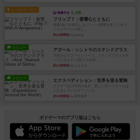
ルール/インスト
画像付き
充実
フリップ７：復讐心とともに
概要Flip 7が復活しました――復讐を伴って!オリ
ジナルゲームの楽し...
約13時間前
by jurong
レビュー
アズール：シントラのステンドグラス
大好きなアズールシリーズ。ステンドグラスを作
っていきます✨1部より自由...
約14時間前
by しんたろ
レビュー
エクスペディション：世界を巡る冒険
クラマー氏の不朽の名作。新しいボードゲームほ
どおもしろいはず？いいえ。...
約14時間前
by 田中昌平
ボドゲーマのアプリ版はこちら