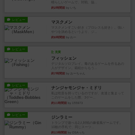
晴らしいゲームで、対戦、協...
約2時間前
by いち
レビュー
マスクメン
マスクメンすごい好き（プロレスも好き）。強い
やつを決めるというより、ジ...
約6時間前
by わー
レビュー
充実
フィッシェン
デジタルソロプレイ。毒のあるゲームを作るあの
人がデザイン。箱絵からもう...
約7時間前
by おーちゃん
レビュー
ナンジャモンジャ・ミドリ
私は吃音を持っているのですが、友達と集まって
このゲームをした際、3ゲー...
約11時間前
by 155973
レビュー
ジンラミー
トランプで遊べる2人対戦の麻雀風ゲームです。
10枚の手札で、同じスーツ...
約13時間前
by OSAっち