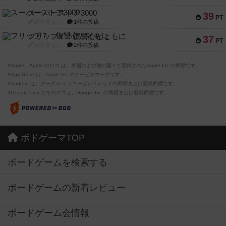
スーパーストア3000
39
PT
紹介文なし
1件の投稿
フリップ７：復讐心とともに
37
PT
紹介文なし
2件の投稿
※Apple、Apple のロゴ は、米国および他の国々で登録されたApple Inc.の商標です。
※App Store は、Apple Inc.のサービスマークです。
※Android は、グーグル インコーポレイテッドの商標または登録商標です。
※Google Play とそのロゴは、Google Inc.の商標または登録商標です。
ボドゲーマTOP
ボードゲームを検索する
ボードゲームの新着レビュー
ボードゲーム会情報