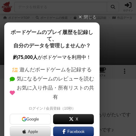
ログイン
閉じる
ボドゲーマTOP
ボードゲームの検索
ラーの通販/商品詳細
作品データ
ボードゲームのプレイ履歴を記録し
て、
ラー
自分のデータを管理しませんか？
ボドゲTVの中の人さんのルール/インスト
約75,000人
がボドゲーマを利用中！
遊んだボードゲームを記録する
12
4
41
154
トップ
画像
動画
レビュー
カフェ
気になるゲームのレビューを読む
お気に入り作品・所有リストの共
551名
0名
0
約9年前
有
要素がいろいろあって大変だったけど
インストに挑戦してみました！
ログイン / 会員登録（10秒）
いろいろアドバイスをしていただけると、ありがたいです
Google
X
みんなで一緒に「
ラーっ！
」と叫んでみたいです♪
Apple
Facebook