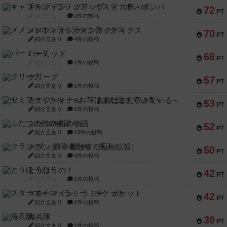
キャプテン・フリップ：イスラ・ボンバ
72
PT
紹介文なし
2件の投稿
メメントオンラインタクティクス
70
PT
紹介文あり
4件の投稿
パーミッド
68
PT
紹介文なし
1件の投稿
クリーグ
57
PT
紹介文あり
1件の投稿
セミファイナル ～お前はまだ生きている～
53
PT
紹介文あり
1件の投稿
ふたつの街の物語
52
PT
紹介文あり
18件の投稿
クランク! ：冒険者たち（拡張）
50
PT
紹介文あり
4件の投稿
とうほうの！
42
PT
紹介文なし
1件の投稿
スターマイン・ラミー ポケット
42
PT
紹介文あり
2件の投稿
海兵隊
39
PT
紹介文あり
1件の投稿