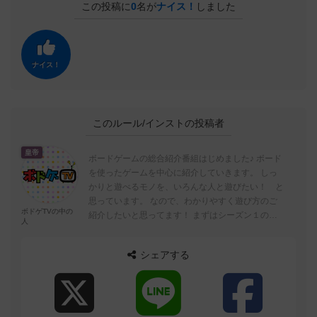
この投稿に
0
名が
ナイス！
しました
ナイス！
このルール/インストの投稿者
皇帝
ボードゲームの総合紹介番組はじめました♪ ボード
を使ったゲームを中心に紹介していきます。 しっ
かりと遊べるモノを、いろんな人と遊びたい！ と
思っています。 なので、わかりやすく遊び方のご
ボドゲTVの中の
紹介したいと思ってます！ まずはシーズン１の全
人
10回。不定期ですが配信し...
シェアする