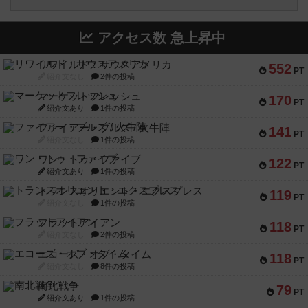
アクセス数 急上昇中
リワイルド：サウスアメリカ
552
PT
紹介文なし
2件の投稿
マーケットフレッシュ
170
PT
紹介文あり
1件の投稿
ファイアー・ブルズ / 火牛陣
141
PT
紹介文なし
1件の投稿
ワン・トゥ・ファイブ
122
PT
紹介文あり
1件の投稿
トランスオリエント・エクスプレス
119
PT
紹介文なし
1件の投稿
フラットアイアン
118
PT
紹介文なし
2件の投稿
エコーズ・オブ・タイム
118
PT
紹介文なし
8件の投稿
南北戦争
79
PT
紹介文あり
1件の投稿