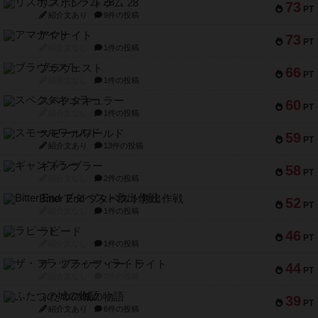
リスボン・トラム 28
73
PT
紹介文あり
9件の投稿
アマナイト
73
PT
紹介文なし
1件の投稿
ブラヴェスト
66
PT
紹介文なし
1件の投稿
スペクタキュラー
60
PT
紹介文なし
1件の投稿
スモールワールド
59
PT
紹介文あり
13件の投稿
ギャンブラー
58
PT
紹介文なし
2件の投稿
Bitter End ブタペスト救出作戦
52
PT
紹介文なし
1件の投稿
ラピード
46
PT
紹介文なし
1件の投稿
ザ・フラッフィー・ライト
44
PT
紹介文なし
0件の投稿
ふたつの城の物語
39
PT
紹介文あり
6件の投稿