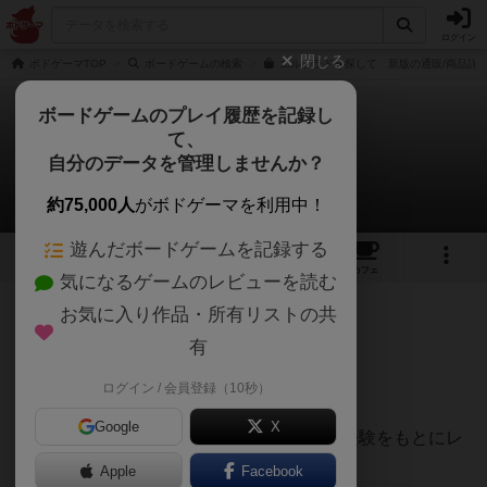
ログイン
閉じる
ボドゲーマTOP
ボードゲームの検索
エルドラドを探して 新版の通販/商品詳
ボードゲームのプレイ履歴を記録し
て、
エルドラドを探して
自分のデータを管理しませんか？
てうさんのレビュー
約75,000人
がボドゲーマを利用中！
遊んだボードゲームを記録する
6
2
31
173
トップ
画像
動画
レビュー
カフェ
気になるゲームのレビューを読む
お気に入り作品・所有リストの共
449名
1名
0
6ヶ月前
有
ログイン / 会員登録（10秒）
Google
X
500種類以上のボードゲームを遊んできた経験をもとにレ
ビューしています。
Apple
Facebook