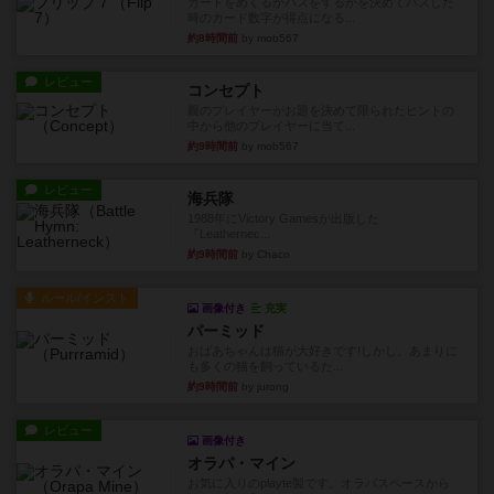
カードをめくるかパスをするかを決めてパスした
時のカード数字が得点になる...
約8時間前
by mob567
レビュー
コンセプト
親のプレイヤーがお題を決めて限られたヒントの
中から他のプレイヤーに当て...
約9時間前
by mob567
レビュー
海兵隊
1988年にVictory Gamesが出版した
『Leathernec...
約9時間前
by Chaco
ルール/インスト
画像付き
充実
パーミッド
おばあちゃんは猫が大好きです!しかし、あまりに
も多くの猫を飼っているた...
約9時間前
by jurong
レビュー
画像付き
オラパ・マイン
お気に入りのplayte製です。オラパスペースから