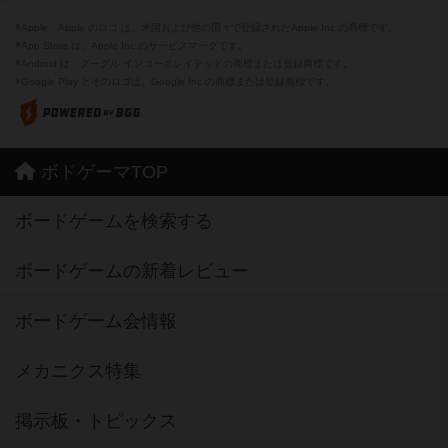
※Apple、Apple のロゴ は、米国および他の国々で登録されたApple Inc.の商標です。
※App Store は、Apple Inc.のサービスマークです。
※Android は、グーグル インコーポレイテッドの商標または登録商標です。
※Google Play とそのロゴは、Google Inc.の商標または登録商標です。
ボドゲーマTOP
ボードゲームを検索する
ボードゲームの新着レビュー
ボードゲーム会情報
メカニクス特集
掲示板・トピックス