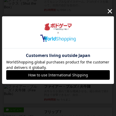
とてもシンプルなダイスゲーム。2つのダイスを振
って、出目の合計を自分の...
約1時間前
by OSAっち
レビュー
充実
オバケだぞ～
対人アナログプレイ。簡単なルールで誰とでも遊
べるゲーム。こんなの子ども...
約3時間前
by おーちゃん
レビュー
充実
南北戦争
1983年にVictory Gamesが出版した『The Civil ...
約6時間前
by Chaco
レビュー
画像付き
ファイアー・ブルズ / 火牛陣
火牛を引き連れて敵を殲滅させる。縦か斜めで前2
列まで攻撃できるが、自分...
約8時間前
by うらまこ
レビュー
フリップ７