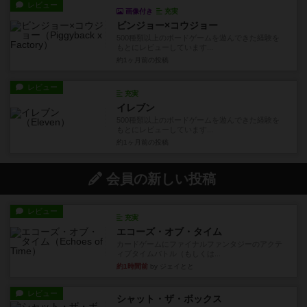
レビュー
画像付き
充実
ビンジョー×コウジョー
500種類以上のボードゲームを遊んできた経験を
もとにレビューしています...
約1ヶ月前
の投稿
レビュー
充実
イレブン
500種類以上のボードゲームを遊んできた経験を
もとにレビューしています...
約1ヶ月前
の投稿
会員の新しい投稿
レビュー
充実
エコーズ・オブ・タイム
カードゲームにファイナルファンタジーのアクテ
ィブタイムバトル（もしくは...
約1時間前
by ジェイとと
レビュー
シャット・ザ・ボックス