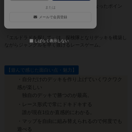
【遊んで感じた面白い点・魅力】と【気になったポイン
または
ト】をまとめました。
メールで会員登録
『エルドラドを探して』は、探検隊となりデッキを構築し
しばらく表示しない
ながらジャングルを早く抜けるレースゲーム。
【遊んで感じた面白い点・魅力】
・自分だけのデッキを作り上げていくワクワク
感が楽しい
独自のデッキで勝つのが最高。
・レース形式で常にドキドキする
誰が現在1位か直感的にわかる。
・マップを自由に組み替えられるので何度でも
遊べる