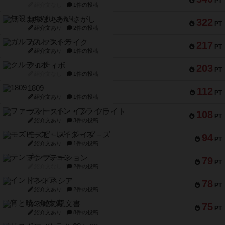
PT
紹介文なし
1件の投稿
無限まちがいさがし
322
PT
紹介文あり
2件の投稿
ガルフストライク
217
PT
紹介文あり
1件の投稿
クルティボ
203
PT
紹介文なし
1件の投稿
1809
112
PT
紹介文あり
1件の投稿
ファースト・イン・フライト
108
PT
紹介文あり
3件の投稿
モズビ－ズ・レイダ－ズ
94
PT
紹介文あり
1件の投稿
テンプテーション
79
PT
紹介文なし
2件の投稿
インドネシア
78
PT
紹介文あり
2件の投稿
宵と暁の呪文書
75
PT
紹介文あり
8件の投稿