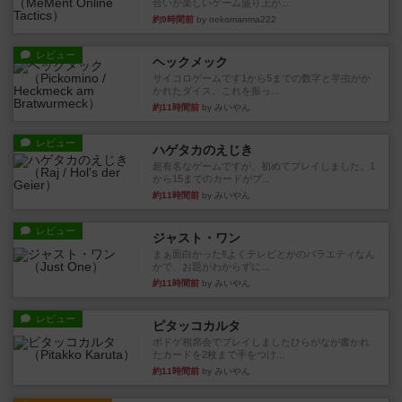
合いが楽しいゲーム盛り上が...
約9時間前
by nekomanma222
レビュー
ヘックメック
サイコロゲームです1から5までの数字と芋虫がか
かれたダイス。これを振っ...
約11時間前
by みいやん
レビュー
ハゲタカのえじき
超有名なゲームですが、初めてプレイしました。1
から15までのカードがプ...
約11時間前
by みいやん
レビュー
ジャスト・ワン
まぁ面白かった‼️よくテレビとかのバラエティなん
かで、お題がわからずに...
約11時間前
by みいやん
レビュー
ピタッコカルタ
ボドゲ相席会でプレイしましたひらがなが書かれ
たカードを2枚まで手をつけ...
約11時間前
by みいやん