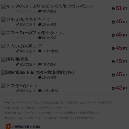
キャプテン・フリップ：イスラ・ボンバ
51
PT
紹介文なし
2件の投稿
ガルフストライク
46
PT
紹介文あり
1件の投稿
エコーズ・オブ・タイム
45
PT
紹介文なし
8件の投稿
スカルキング
45
PT
紹介文あり
12件の投稿
海兵隊
45
PT
紹介文あり
1件の投稿
Bitter End ブタペスト救出作戦
45
PT
紹介文なし
1件の投稿
ドコジャン
42
PT
紹介文あり
10件の投稿
※Apple、Apple のロゴ は、米国および他の国々で登録されたApple Inc.の商標です。
※App Store は、Apple Inc.のサービスマークです。
※Android は、グーグル インコーポレイテッドの商標または登録商標です。
※Google Play とそのロゴは、Google Inc.の商標または登録商標です。