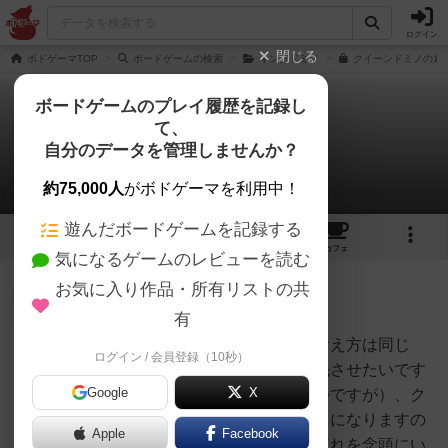
ログイン
閉じる
ボドゲーマTOP
ボードゲームの検索
キングドミノ
クイーンドミノの通販
ボードゲームのプレイ履歴を記録し
て、
クイーンドミノ
自分のデータを管理しませんか？
1件の戦略やコツ
約75,000人
がボドゲーマを利用中！
遊んだボードゲームを記録する
7
8
54
トップ
画像
動画
レビュー
カフェ
気になるゲームのレビューを読む
お気に入り作品・所有リストの共
神
87名
0名
有
タイルの得点はキングドミノと考え方は同じ
ログイン / 会員登録（10秒）
オグランド
で、点数の高くなるタイルを優先させたいです
（Oguland）
Google
X
（人とのバッティングを避けつつですが）、ク
イーンドミノでは建物がポイントになりますの
Apple
Facebook
で、お金の獲得から建物獲得の流れを念頭にい