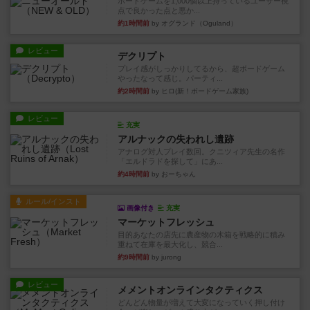
ボードゲームを1,000個以上持っているユーザー視
点で良かった点と悪か...
約1時間前
by オグランド（Oguland）
レビュー
デクリプト
プレイ感がしっかりしてるから、超ボードゲーム
やったなって感じ。パーティ...
約2時間前
by ヒロ(新！ボードゲーム家族)
レビュー
充実
アルナックの失われし遺跡
アナログ対人プレイ数回。クニツィア先生の名作
「エルドラドを探して」にあ...
約4時間前
by おーちゃん
ルール/インスト
画像付き
充実
マーケットフレッシュ
目的あなたの店先に農産物の木箱を戦略的に積み
重ねて在庫を最大化し、競合...
約9時間前
by jurong
レビュー
メメントオンラインタクティクス
どんどん物量が増えて大変になっていく押し付け