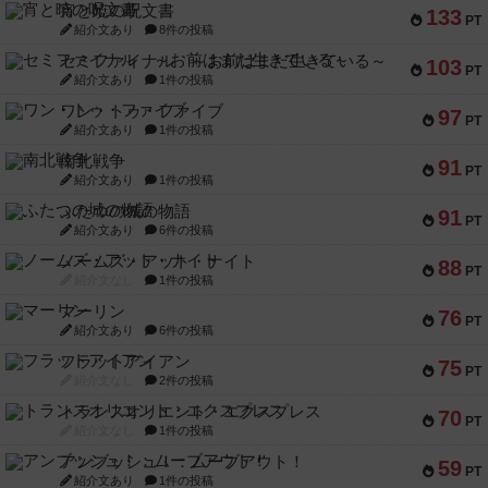
宵と暁の呪文書
133
PT
紹介文あり
8件の投稿
セミファイナル ～お前はまだ生きている～
103
PT
紹介文あり
1件の投稿
ワン・トゥ・ファイブ
97
PT
紹介文あり
1件の投稿
南北戦争
91
PT
紹介文あり
1件の投稿
ふたつの城の物語
91
PT
紹介文あり
6件の投稿
ノームズ・アット・ナイト
88
PT
紹介文なし
1件の投稿
マーリン
76
PT
紹介文あり
6件の投稿
フラットアイアン
75
PT
紹介文なし
2件の投稿
トランスオリエント・エクスプレス
70
PT
紹介文なし
1件の投稿
アンブッシュ！：ムーブアウト！
59
PT
紹介文あり
1件の投稿