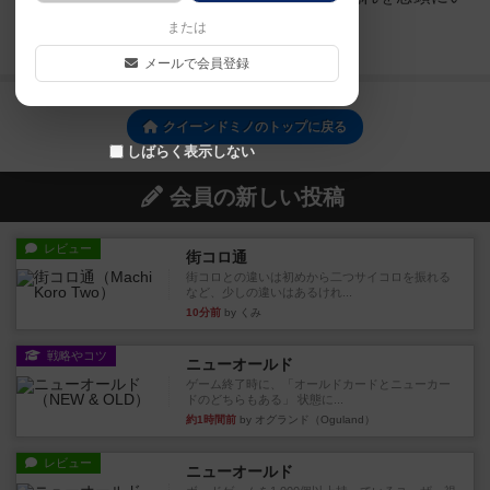
れて進めるといいかと思います。
または
続きを読む（約5年前）
メールで会員登録
クイーンドミノのトップに戻る
しばらく表示しない
会員の新しい投稿
レビュー
街コロ通
街コロとの違いは初めから二つサイコロを振れる
など、少しの違いはあるけれ...
10分前
by くみ
戦略やコツ
ニューオールド
ゲーム終了時に、「オールドカードとニューカー
ドのどちらもある」 状態に...
約1時間前
by オグランド（Oguland）
レビュー
ニューオールド