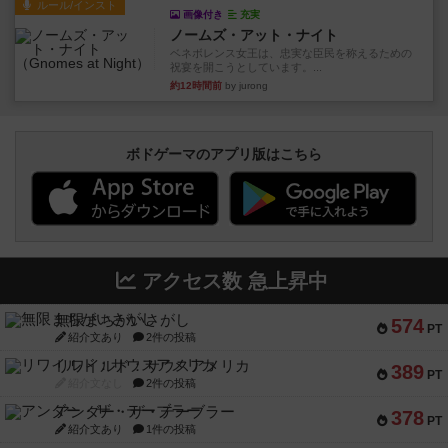
ルール/インスト
画像付き
充実
ノームズ・アット・ナイト
ベネボレンス女王は、忠実な臣民を称えるための
祝宴を開こうとしています。...
約12時間前
by jurong
ボドゲーマのアプリ版はこちら
アクセス数 急上昇中
無限まちがいさがし
574
PT
紹介文あり
2件の投稿
リワイルド：サウスアメリカ
389
PT
紹介文なし
2件の投稿
アンダー・ザ・テーブラー
378
PT
紹介文あり
1件の投稿