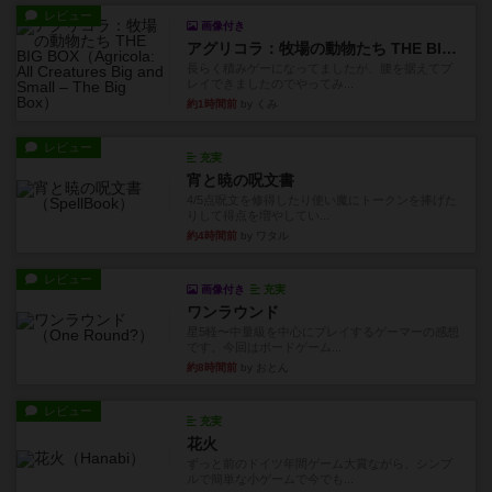
長らく積みゲーになってましたが、腰を据えてプ
レイできましたのでやってみ...
約1時間前
by くみ
レビュー
充実
宵と暁の呪文書
4/5点呪文を修得したり使い魔にトークンを捧げた
りして得点を増やしてい...
約4時間前
by ワタル
レビュー
画像付き
充実
ワンラウンド
星5軽〜中量級を中心にプレイするゲーマーの感想
です。今回はボードゲーム...
約8時間前
by おとん
レビュー
充実
花火
ずっと前のドイツ年間ゲーム大賞ながら、シンプ
ルで簡単な小ゲームで今でも...
約11時間前
by tamio
レビュー
無限まちがいさがし