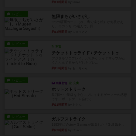
6つの場面カード（表、裏で違う絵）が何枚かあ
り、そのうち3つ選んで、同...
約13時間前
by ジェイとと
レビュー
充実
チケットトゥライド / チケットトゥライドアメリカ
デジタルソロプレイ。元祖チケライ？マップがた
くさん出てるからどれをプレ...
約15時間前
by おーちゃん
レビュー
画像付き
充実
ホットストリーク
星7軽〜中量級を中心にプレイするゲーマーの感想
です。ボードゲーム会にて...
約21時間前
by おとん
レビュー
ガルフストライク
1983年にVictory Gamesが出版した『Gulf Strik...
約22時間前
by Chaco
リプレイ
画像付き
ディジットコード