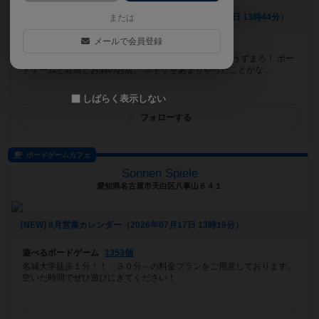
[NEW] 豊田市駅にオープンしました✨（2026年07月24日 13時44分）
または
メールで会員登録
遊べるボードゲーム
632個
豊田市駅より徒歩4分！ボードゲーム遊ぶならuzumaroうずまろ！ ボー
ドゲームと紅茶とお酒のお店。 ボドゲをあまりやったことがな...
しばらく表示しない
フォローする
ボードゲームカフェ
Sonnen Spiele
愛知県名古屋市天白区八事山６４１
[NEW] 8月営業カレンダー（2026年07月17日 13時19分）
遊べるボードゲーム
1353個
名城大学徒歩１分！！ ３０分～の料金プランをご用意しております。
空いた時間でぜひ遊びにきてください！