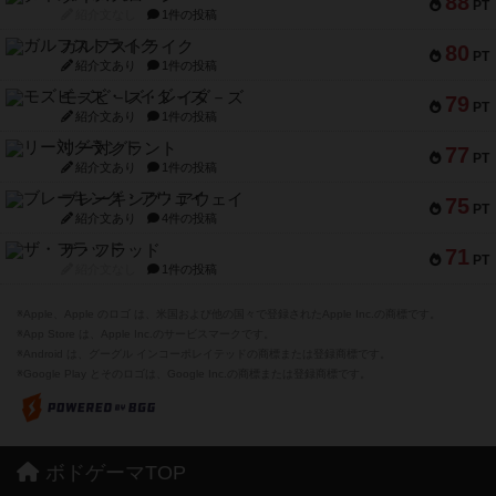
紹介文あり
1件の投稿
モズビ－ズ・レイダ－ズ
79
PT
紹介文あり
1件の投稿
リー対グラント
77
PT
紹介文あり
1件の投稿
ブレーキング・アウェイ
75
PT
紹介文あり
4件の投稿
ザ・フラッド
71
PT
紹介文なし
1件の投稿
※Apple、Apple のロゴ は、米国および他の国々で登録されたApple Inc.の商標です。
※App Store は、Apple Inc.のサービスマークです。
※Android は、グーグル インコーポレイテッドの商標または登録商標です。
※Google Play とそのロゴは、Google Inc.の商標または登録商標です。
ボドゲーマTOP
ボードゲームを検索する