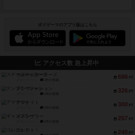
ボドゲーマのアプリ版はこちら
アクセス数 急上昇中
スチームローラーズ
686
PT
紹介文なし
2件の投稿
テンプテーション
326
PT
紹介文なし
2件の投稿
アマナイト
300
PT
紹介文なし
1件の投稿
ギャンブラー
257
PT
紹介文なし
2件の投稿
コレクト！
240
PT
紹介文なし
1件の投稿
トリオンフ ア マレンゴ
236
PT
紹介文あり
1件の投稿