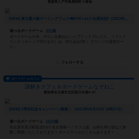
青森県八戸市鳥屋部町４番地
[NEW] 東北最大級ゲーミングフェス🎮BTR Lev.3 出展決定❗️（2023年07月10日 13時30分）
遊べるボードゲーム
351個
ボードゲームや本、サロンを兼ねたハイブリッドプレイス。 ソフトド
リンク（キャップ付のもの）は、持ち込みOK！ ラウンジの貸切サー
ビ...
フォローする
ボードゲームカフェ
謎解きカフェ＆ボードゲームなぞねこ
愛知県名古屋市北区黒川本通4−47
[NEW] 2周年記念キャンペーン開催！（2023年06月30日 16時37分）
遊べるボードゲーム
1010個
名古屋市黒川駅徒歩5分!! 名古屋唯一！カフェ謎、お持ち帰り謎など多
数ご用意いたしております！ ボードゲームたくさんあります！ ...