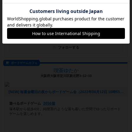
[NEW] チャンピオンカップ開催‼️（2022年08月05日 01時40分）
遊べるボードゲーム
244個
名古屋市中区新栄にOPEN‼【TCG/Board Game Cafe＆Bar TOM名古屋
店】です！ お洒落で快適な空間で『超フレン...
フォローする
ボードゲームカフェ
喫茶ゆたか
大阪府大阪市淀川区新北野3−12−10
[NEW] 毎週金曜日の夜からボードゲーム会（2022年06月12日 10時55分）
遊べるボードゲーム
2056個
塚本駅から徒歩4分。純喫茶のような落ち着いた空間でゆったりボード
ゲームを楽しめます。