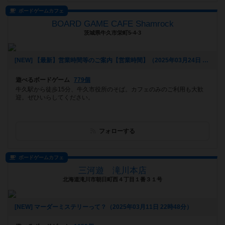
ボードゲームカフェ
BOARD GAME CAFE Shamrock
茨城県牛久市栄町5-4-3
[NEW] 【最新】営業時間等のご案内【営業時間】（2025年03月24日 13時02分）
遊べるボードゲーム
779個
牛久駅から徒歩15分、牛久市役所のそば。カフェのみのご利用も大歓
迎。ぜひいらしてください。
フォローする
ボードゲームカフェ
三河遊 滝川本店
北海道滝川市朝日町西４丁目１番３１号
[NEW] マーダーミステリーって？（2025年03月11日 22時48分）