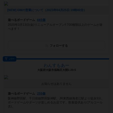
[NEW] GWの営業について（2023年04月25日 19時40分）
遊べるボードゲーム
665個
2020年3月13日(金)リニューアルオープン!! 700種類以上のゲームが遊
べます！
フォローする
バー
わんすもあー
大阪府大阪市福島区大開1-20-5
お知らせはありません
遊べるボードゲーム
255個
阪神線野田駅、千日前線野田阪神駅、JR東西線海老江駅より徒歩3分。
ボードゲームやダーツが楽しめるお店です。飲食提供あり(アルコール
含)。