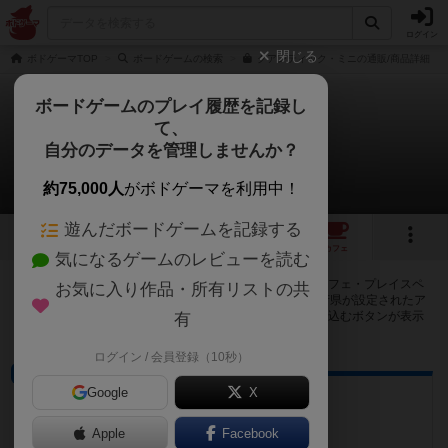
ログイン
閉じる
ボドゲーマTOP
ボードゲームの検索
クアンティック・ミニの通販/商品詳細
ボードゲームのプレイ履歴を記録し
て、
クアンティック：ミニ
自分のデータを管理しませんか？
32店のカフェ/スペースが提供中
約75,000人
がボドゲーマを利用中！
遊んだボードゲームを記録する
2
2
32
トップ
画像
動画
レビュー
カフェ
気になるゲームのレビューを読む
クアンティック：ミニで遊ぶことができるボードゲームカフェ・プレイスペ
お気に入り作品・所有リストの共
ースが32店登録されています。公開プロフィールの都道府県が設定されたア
カウントでログインすると、同じ都道府県内の店舗に絞り込むボタンが表示
有
されます。
ログイン / 会員登録（10秒）
ボードゲームカフェ
Google
X
uzumaro
愛知県豊田市西町6-3-4 坂平ビル 1F
Apple
Facebook