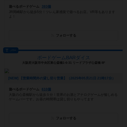
遊べるボードゲーム
393個
JR岡崎駅から徒歩5分！ツレん家感覚で遊べるお店。VR等もあります
よ！
フォローする
バー
ボードゲームBARダイス
大阪府大阪市中央区東心斎橋1-6-31 リードプラザ心斎橋 8F
[NEW] 【営業時間外の貸し切り営業】（2025年05月21日 21時17分）
遊べるボードゲーム
610個
大阪の心斎橋駅から徒歩５分！世界のお酒とアナログゲームが愉しめる
ゲームバーです。お昼の時間帯は貸し切りもやってます
フォローする