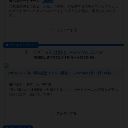
遊べるボードゲーム
1059個
北海道滝川市にある「元気」「体験」を提供する場所をコンセプトとし
たボードゲームのカフェ＆バーです！ 友だちや恋人、家族と心ゆくま
でボ...
フォローする
ボードゲームカフェ
ﾎﾞｰﾄﾞｹﾞｰﾑ＆謎解き AsoVIVA JOKer
茨城県土浦市川口1-3-130 モール505 D-302
[NEW] 2025年 5周年記念イベント開催！（2025年01月15日 16時43分）
遊べるボードゲーム
687個
JR土浦駅より徒歩5分！全国でも珍しい、ボードゲームと謎解きが遊べ
るみんなの「遊び場」です！
フォローする