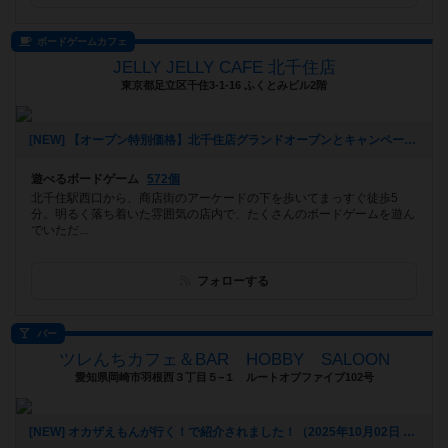
ボードゲームカフェ
JELLY JELLY CAFE 北千住店
東京都足立区千住3-1-16 ふくとみビル2階
[NEW] 【オープン特別価格】北千住店グランドオープンとキャンペーンのご案内（2026年01月09日 14時39分）
遊べるボードゲーム
572個
北千住駅西口から、商店街のアーケードの下を歩いてまっすぐ徒歩5
分。明るく落ち着いた雰囲気の店内で、たくさんのボードゲームを遊ん
でいただ...
フォローする
バー
ツレんちカフェ＆BAR HOBBY SALOON
愛知県岡崎市羽根西３丁目５−１ ルートオブファイブ102号
[NEW] オカザえもんが行く！で紹介されました！（2025年10月02日 18時35分）