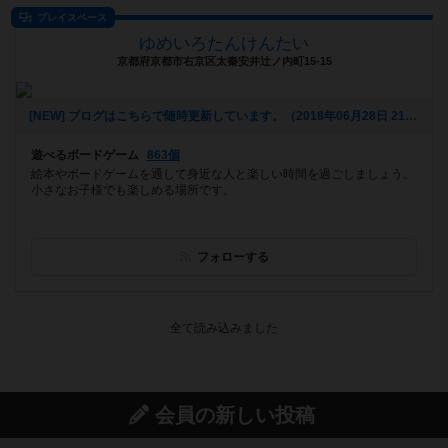
プレイスペース
ゆめいろたんけんたい
京都府京都市右京区太秦安井辻ノ内町15-15
[NEW] ブログはこちらで随時更新しています。（2018年06月28日 21時07分）
遊べるボードゲーム
863個
絵本やボードゲームを通して身近な人と楽しい時間を過ごしましょう。
小さなお子様でも楽しめる場所です。
フォローする
会員の新しい投稿
レビュー
画像付き
アグリコラ：牧場の動物たち THE BIG BOX