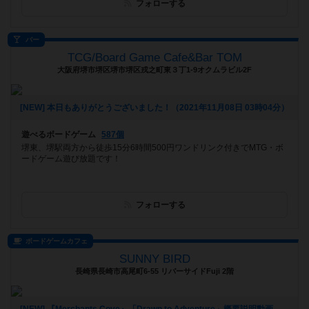
フォローする
バー
TCG/Board Game Cafe&Bar TOM
大阪府堺市堺区堺市堺区戎之町東３丁1-9オクムラビル2F
[NEW] 本日もありがとうございました！（2021年11月08日 03時04分）
遊べるボードゲーム
587個
堺東、堺駅両方から徒歩15分6時間500円ワンドリンク付きでMTG・ボ
ードゲーム遊び放題です！
フォローする
ボードゲームカフェ
SUNNY BIRD
長崎県長崎市高尾町6-55 リバーサイドFuji 2階