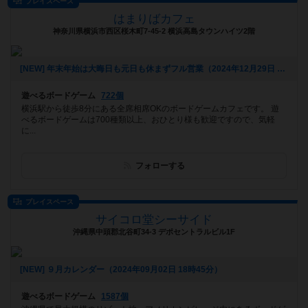
プレイスペース
はまりばカフェ
神奈川県横浜市西区桜木町7-45-2 横浜高島タウンハイツ2階
[NEW] 年末年始は大晦日も元日も休まずフル営業（2024年12月29日 20時19分）
遊べるボードゲーム
722個
横浜駅から徒歩8分にある全席相席OKのボードゲームカフェです。 遊
べるボードゲームは700種類以上、おひとり様も歓迎ですので、気軽
に...
フォローする
プレイスペース
サイコロ堂シーサイド
沖縄県中頭郡北谷町34-3 デポセントラルビル1F
[NEW] ９月カレンダー（2024年09月02日 18時45分）
遊べるボードゲーム
1587個