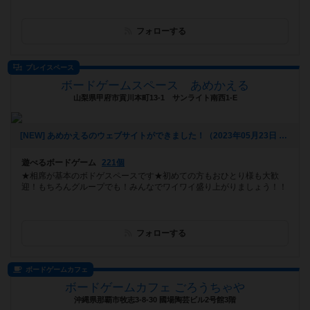
フォローする
プレイスペース
ボードゲームスペース あめかえる
山梨県甲府市貢川本町13-1 サンライト南西1-E
[NEW] あめかえるのウェブサイトができました！（2023年05月23日 20時51分）
遊べるボードゲーム
221個
★相席が基本のボドゲスペースです★初めての方もおひとり様も大歓
迎！もちろんグループでも！みんなでワイワイ盛り上がりましょう！！
フォローする
ボードゲームカフェ
ボードゲームカフェ ごろうちゃや
沖縄県那覇市牧志3-8-30 國場陶芸ビル2号館3階