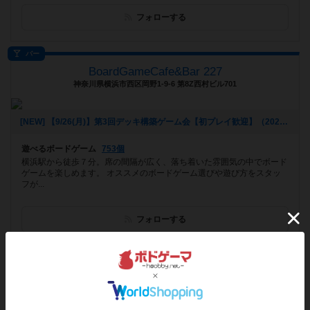
フォローする
バー
BoardGameCafe&Bar 227
神奈川県横浜市西区岡野1-9-6 第8Z西村ビル701
[NEW] 【9/26(月)】第3回デッキ構築ゲーム会【初プレイ歓迎】（2022年09月11日 20時39分）
遊べるボードゲーム
753個
横浜駅から徒歩７分。席の間隔が広く、落ち着いた雰囲気の中でボード
ゲームを楽しめます。 オススメのボードゲーム選びや遊び方をスタッ
フが...
フォローする
バー
TCG/Board Game Cafe＆Bar TOM名古屋新栄店
愛知県名古屋市中区新栄1丁目12-30ホワイトプラザB1階