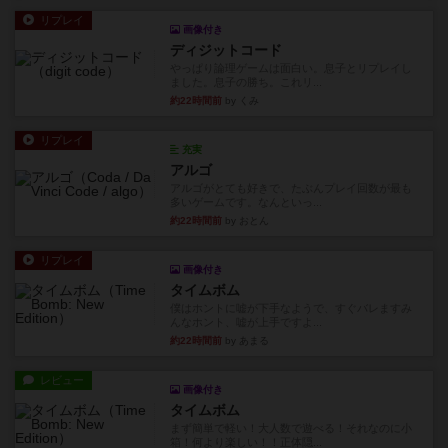
やっぱり論理ゲームは面白い。息子とリプレイし
ました。息子の勝ち。これリ...
約22時間前
by くみ
リプレイ
充実
アルゴ
アルゴがとても好きで、たぶんプレイ回数が最も
多いゲームです。なんといっ...
約22時間前
by おとん
リプレイ
画像付き
タイムボム
僕はホントに嘘が下手なようで、すぐバレますみ
んなホント、嘘が上手ですよ...
約22時間前
by あまる
レビュー
画像付き
タイムボム
まず簡単で軽い！大人数で遊べる！それなのに小
箱！何より楽しい！！正体隠...
約22時間前
by あまる