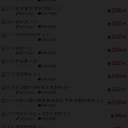
エレメンツ
232
PT
紹介文あり
4件の投稿
バー！パーティー
212
PT
紹介文なし
1件の投稿
ギョッと
154
PT
紹介文あり
1件の投稿
クルティボ
152
PT
紹介文なし
1件の投稿
ブラヴェスト
140
PT
紹介文なし
1件の投稿
ドブル：ポケットモンスター
122
PT
紹介文あり
4件の投稿
ジャンヌ・ダルク-オルレアン ドロー＆ライト
118
PT
紹介文なし
5件の投稿
ファースト・イン・フライト
94
PT
紹介文あり
3件の投稿
ダイススローン
88
PT
紹介文なし
1件の投稿
ガルフストライク
80
PT