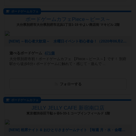
ボードゲームカフェ
ボードゲームカフェPiece～ピース～
大分県別府市大分県別府市北浜1丁目1-19 やよい商店街 マキビル 2階
[NEW] ～初心者大歓迎～ 水曜日イベント初心者会！（2020年06月21日 17時50分）
遊べるボードゲーム
471個
大分県別府市初！ボードゲームカフェ 【Piece～ピース～】です！ 別府
駅から徒歩6分♪ ボードゲームに触れて・感じて・遊んで ...
フォローする
ボードゲームカフェ
JELLY JELLY CAFE 新宿南口店
東京都渋谷区千駄ヶ谷5-33-1​ コープインフィールド 1階
[NEW] 相席ナイト & おひとりさまゲームナイト 【毎週 月・水・金曜日】（2020年02月28日 16時56分）