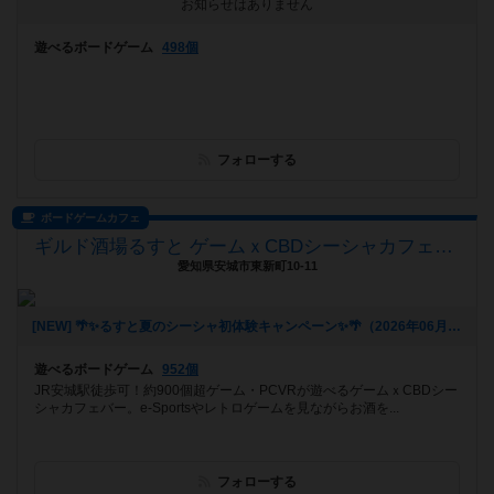
お知らせはありません
遊べるボードゲーム
498個
フォローする
ボードゲームカフェ
ギルド酒場るすと ゲームｘCBDシーシャカフェバー
愛知県安城市東新町10-11
[NEW] 🌴✨るすと夏のシーシャ初体験キャンペーン✨🌴（2026年06月03日 02時03分）
遊べるボードゲーム
952個
JR安城駅徒歩可！約900個超ゲーム・PCVRが遊べるゲームｘCBDシー
シャカフェバー。e-Sportsやレトロゲームを見ながらお酒を...
フォローする