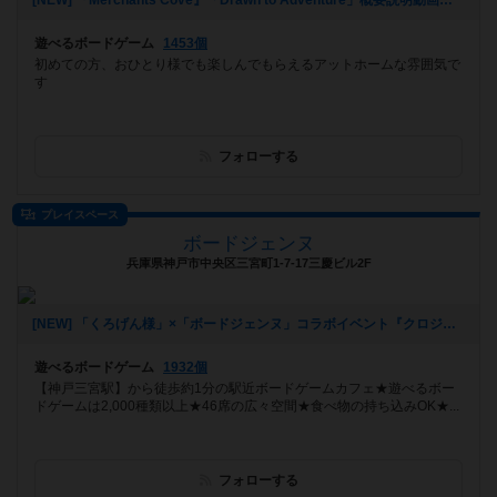
[NEW] 『Merchants Cove』「Drawn to Adventure」概要説明動画アップしました。（2021年06月09日 16時06分）
遊べるボードゲーム
1453個
初めての方、おひとり様でも楽しんでもらえるアットホームな雰囲気で
す
フォローする
プレイスペース
ボードジェンヌ
兵庫県神戸市中央区三宮町1-7-17三慶ビル2F
[NEW] 「くろげん様」×「ボードジェンヌ」コラボイベント『クロジェンヌ会』（2021年02月13日 14時21分）
遊べるボードゲーム
1932個
【神戸三宮駅】から徒歩約1分の駅近ボードゲームカフェ★遊べるボー
ドゲームは2,000種類以上★46席の広々空間★食べ物の持ち込みOK★...
フォローする