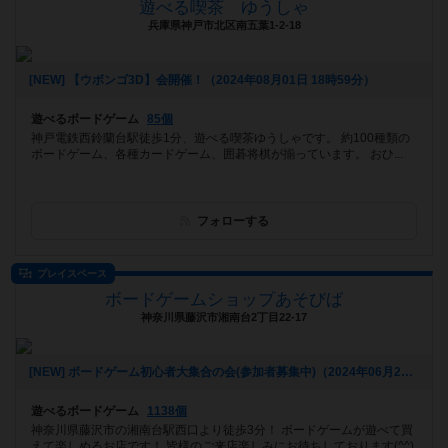
遊べる喫茶 ゆうしゃ
兵庫県神戸市北区南五葉1-2-18
[NEW] 【ウボンゴ3D】会開催！（2024年08月01日 18時59分）
遊べるボードゲーム
85個
神戸電鉄西鈴蘭台駅徒歩1分、遊べる喫茶ゆうしゃです。 約100種類の
ボードゲーム、各種カードゲーム、囲碁将棋が揃っています。 おひ...
フォローする
プレイスペース
ボードゲームショップあそびば
神奈川県藤沢市湘南台2丁目22-17
[NEW] ボードゲーム初心者大集合の会(参加者募集中)（2024年06月21日 09時28分）
遊べるボードゲーム
1138個
神奈川県藤沢市の湘南台駅西口より徒歩3分！ ボードゲームが遊べて買
えて楽しめるお店です！ 皆様のご来店楽しみにお待ちしております(^^)