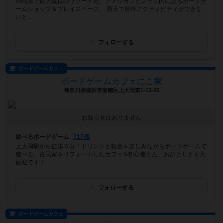
沖縄県で最大規模のリゾート地、アメリカンビレッジ内にあるボードゲ
ームショップ＆プレイスペース。 雨天で屋外アクティビティができな
いと...
フォローする
ボードゲームカフェ
ボードゲームカフェにこ家
神奈川県横浜市港南区上大岡東1-15-25
お知らせはありません
遊べるボードゲーム
717個
上大岡駅から徒歩６分！ドリンクと軽食を楽しみながらボードゲームで
遊べる、古民家をリフォームしたカフェ☕️初心者さん、おひとりさま大
歓迎です！
フォローする
ボードゲームカフェ