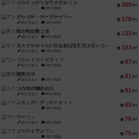
リワイルド：サウスアメリカ
389
PT
紹介文なし
2件の投稿
アンダー・ザ・テーブラー
378
PT
紹介文あり
1件の投稿
宵と暁の呪文書
133
PT
紹介文あり
8件の投稿
セミファイナル ～お前はまだ生きている～
103
PT
紹介文あり
1件の投稿
ワン・トゥ・ファイブ
97
PT
紹介文あり
1件の投稿
南北戦争
91
PT
紹介文あり
1件の投稿
ふたつの城の物語
91
PT
紹介文あり
6件の投稿
ノームズ・アット・ナイト
88
PT
紹介文なし
1件の投稿
マーリン
76
PT
紹介文あり
6件の投稿
フラットアイアン
75
PT
紹介文なし
2件の投稿