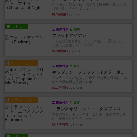
ベネボレンス女王は、忠実な臣民を称えるための
祝宴を開こうとしています。...
約7時間前
by jurong
レビュー
画像付き
充実
フラットアイアン
1~2人に限定された、エンジンビルド系のシステ
ム選んだ企業ボードに街で...
約7時間前
by あくり
ルール/インスト
画像付き
充実
キャプテン・フリップ：イスラ・ボンバ
イスラ・ボンバを探しに出航!潜水艦を装備し、あ
なたの乗組員を監獄から解...
約10時間前
by jurong
ルール/インスト
画像付き
充実
トランスオリエント・エクスプレス
乗客の皆様、トランスオリエント・エクスプレス
にご乗車ありがとうございま...
約11時間前
by jurong
レビュー