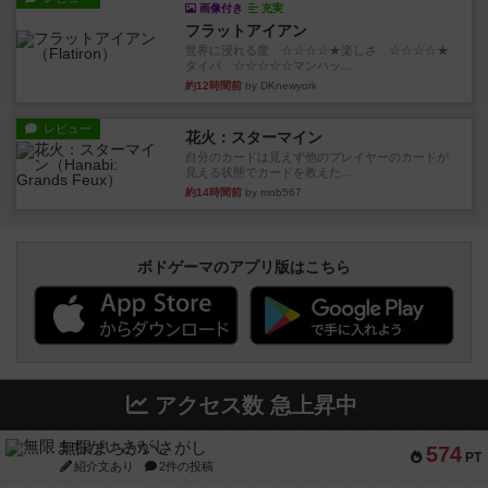
画像付き
充実
フラットアイアン
世界に浸れる度 ☆☆☆☆★楽しさ ☆☆☆☆★
タイパ ☆☆☆☆☆マンハッ...
約12時間前
by DKnewyork
レビュー
花火：スターマイン
自分のカードは見えず他のプレイヤーのカードが
見える状態でカードを教えた...
約14時間前
by mob567
ボドゲーマのアプリ版はこちら
アクセス数 急上昇中
無限まちがいさがし
574
PT
紹介文あり
2件の投稿