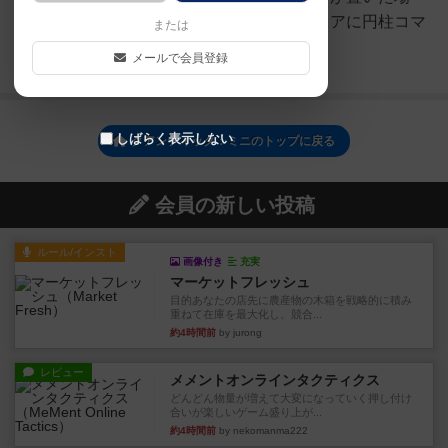
合、相手は縦横列および四角エリアに円柱コマ
または
を置くことが出来なくな...
メールで会員登録
続きを読む（6年弱前）
しばらく表示しない
クアンティック：ミニのトップに戻る
会員の新しい投稿
ルール/インスト
画像付き
充実
マーケットフレッシュ
目的あなたの店先に農産物の木箱を戦略的に積み
重ねて在庫を最大化し、競合...
約4時間前
by jurong
レビュー
メメントオンラインタクティクス
どんどん物量が増えて大変になっていく押し付け
合いが楽しいゲーム盛り上が...
約4時間前
by nekomanma222