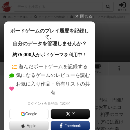
ログイン
閉じる
ボドゲーマTOP
ボードゲームの検索
クアンティック・ミニの通販/商品詳細
ボードゲームのプレイ履歴を記録し
て、
クアンティック：ミニ
自分のデータを管理しませんか？
1件のルール/インスト
約75,000人
がボドゲーマを利用中！
遊んだボードゲームを記録する
2
2
32
トップ
画像
動画
レビュー
カフェ
気になるゲームのレビューを読む
お気に入り作品・所有リストの共
たまご
98名
0名
0
有
お互いに各一色8個（四角柱・球・円柱・円錐/
ログイン / 会員登録（10秒）
山田
各2個）を受けとる。プレイヤーはお互いにコ
Google
X
マを一つ選び、場に置く。ただし、相手のコマ
と同じ形のコマは縦・横・四角エリアには置け
Apple
Facebook
ない（例として、円柱コマを自分が置いた場