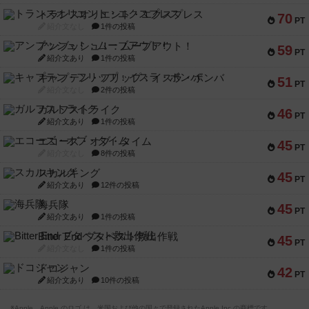
トランスオリエント・エクスプレス
70
PT
紹介文なし
1件の投稿
アンブッシュ！：ムーブアウト！
59
PT
紹介文あり
1件の投稿
キャプテン・フリップ：イスラ・ボンバ
51
PT
紹介文なし
2件の投稿
ガルフストライク
46
PT
紹介文あり
1件の投稿
エコーズ・オブ・タイム
45
PT
紹介文なし
8件の投稿
スカルキング
45
PT
紹介文あり
12件の投稿
海兵隊
45
PT
紹介文あり
1件の投稿
Bitter End ブタペスト救出作戦
45
PT
紹介文なし
1件の投稿
ドコジャン
42
PT
紹介文あり
10件の投稿
※Apple、Apple のロゴ は、米国および他の国々で登録されたApple Inc.の商標です。