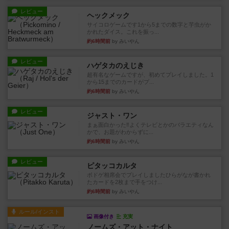
レビュー
ヘックメック
サイコロゲームです1から5までの数字と芋虫がか
かれたダイス。これを振っ...
約6時間前
by みいやん
レビュー
ハゲタカのえじき
超有名なゲームですが、初めてプレイしました。1
から15までのカードがプ...
約6時間前
by みいやん
レビュー
ジャスト・ワン
まぁ面白かった‼️よくテレビとかのバラエティなん
かで、お題がわからずに...
約6時間前
by みいやん
レビュー
ピタッコカルタ
ボドゲ相席会でプレイしましたひらがなが書かれ
たカードを2枚まで手をつけ...
約6時間前
by みいやん
ルール/インスト
画像付き
充実
ノームズ・アット・ナイト