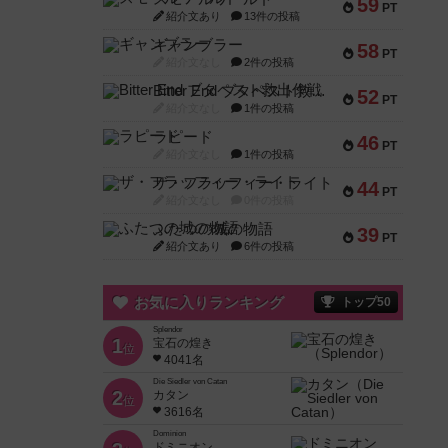
59
PT
紹介文あり
13件の投稿
ギャンブラー
58
PT
紹介文なし
2件の投稿
Bitter End ブタペスト救出作戦
52
PT
紹介文なし
1件の投稿
ラピード
46
PT
紹介文なし
1件の投稿
ザ・フラッフィー・ライト
44
PT
紹介文なし
0件の投稿
ふたつの城の物語
39
PT
紹介文あり
6件の投稿
お気に入りランキング
トップ50
Splendor
1
宝石の煌き
位
4041名
Die Siedler von Catan
2
カタン
位
3616名
Dominion
ドミニオン