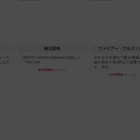
南北戦争
ファイアー・ブルズ /
ルール
1983年にVictory Gamesが出版した
火牛を引き連れて敵を殲滅
んなの
『The Civil ...
縦か斜めで前2列まで攻撃
が、自分...
約20時間前
by Chaco
約22時間前
by うらまこ