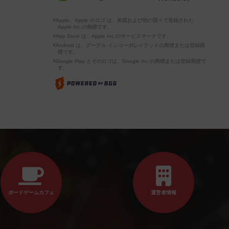
※Apple、Apple のロゴ は、米国および他の国々で登録された
Apple Inc.の商標です。
※App Store は、Apple Inc.のサービスマークです。
※Android は、グーグル インコーポレイテッドの商標または登録商
標です。
※Google Play とそのロゴは、Google Inc.の商標または登録商標で
す。
ボードゲームカフェ
運営者情報