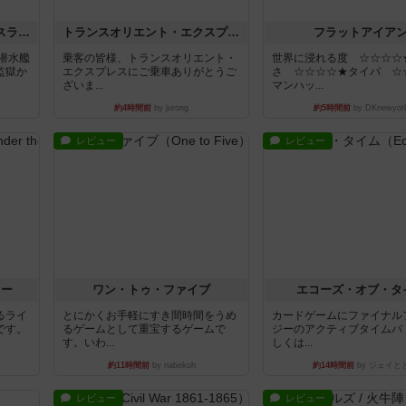
キャプテン・フリップ：イスラ・ボンバ
トランスオリエント・エクスプレス
フラットアイア
潜水艦
乗客の皆様、トランスオリエント・
世界に浸れる度 ☆☆☆☆
監獄か
エクスプレスにご乗車ありがとうご
さ ☆☆☆☆★タイパ ☆
ざいま...
マンハッ...
約4時間前
by jurong
約5時間前
by DKnewyor
レビュー
レビュー
ラー
ワン・トゥ・ファイブ
エコーズ・オブ・タ
るライ
とにかくお手軽にすき間時間をうめ
カードゲームにファイナル
です。
るゲームとして重宝するゲームで
ジーのアクティブタイムバ
す。いわ...
しくは...
約11時間前
by nabekoh
約14時間前
by ジェイと
レビュー
レビュー