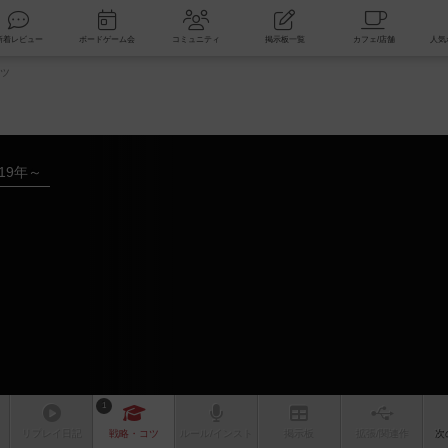
索
新着レビュー
ボードゲーム会
コミュニティ
掲示板一覧
ツ
019年～
1
リプレイ
日記
戦略
・コツ
ルール
/インスト
掲示板
拡張/関連
作
次