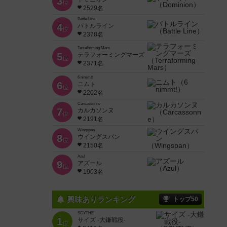
3
位
2529名
Battle Line
4
バトルライン
位
2378名
Terraforming Mars
5
テラフォーミングマーズ
位
2371名
6 nimmt!
6
ニムト
位
2202名
Carcassonne
7
カルカソンヌ
位
2191名
Wingspan
8
ウイングスパン
位
2150名
Azul
9
アズール
位
1903名
興味ありランキング
トップ50
SCYTHE
1
サイズ -大鎌戦役-
位