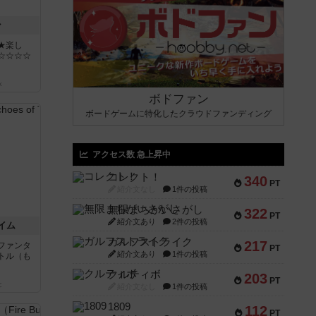
ン
★楽し
☆☆☆☆
k
ボドファン
ボードゲームに特化したクラウドファンディング
アクセス数 急上昇中
コレクト！
340
PT
紹介文なし
1件の投稿
無限まちがいさがし
322
PT
紹介文あり
2件の投稿
イム
ガルフストライク
217
ファンタ
PT
紹介文あり
1件の投稿
トル（も
クルティボ
203
PT
と
紹介文なし
1件の投稿
1809
112
PT