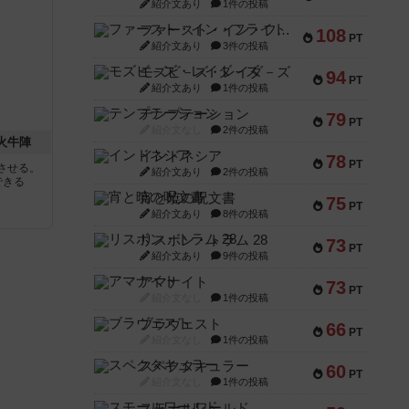
紹介文あり
1件の投稿
ファースト・イン・フライト
108
PT
紹介文あり
3件の投稿
モズビ－ズ・レイダ－ズ
94
PT
紹介文あり
1件の投稿
テンプテーション
79
PT
紹介文なし
2件の投稿
 火牛陣
インドネシア
78
PT
させる。
紹介文あり
2件の投稿
できる
宵と暁の呪文書
75
PT
紹介文あり
8件の投稿
リスボン・トラム 28
73
PT
紹介文あり
9件の投稿
アマナイト
73
PT
紹介文なし
1件の投稿
ブラヴェスト
66
PT
紹介文なし
1件の投稿
スペクタキュラー
60
PT
紹介文なし
1件の投稿
スモールワールド