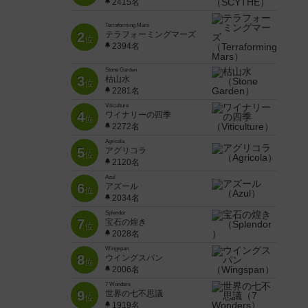
2415名
Terraforming Mars
2
テラフォーミングマーズ
位
2394名
Stone Garden
3
枯山水
位
2281名
Viticulture
4
ワイナリーの四季
位
2272名
Agricola
5
アグリコラ
位
2120名
Azul
6
アズール
位
2034名
Splendor
7
宝石の煌き
位
2028名
Wingspan
8
ウイングスパン
位
2006名
7 Wonders
9
世界の七不思議
位
1919名