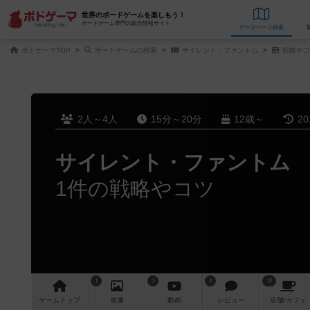
世界のボードゲームを楽しもう！
ボードゲーム専門の総合情報サイト
データベース
検
ボドゲーマTOP
ボードゲームの検索
サイレント・ファントム
戦略やコ
2人～4人
15分～20分
12歳～
2
サイレント・ファントム
1件の戦略やコツ
1
1
4
10
ゲーム
トップ
画像
動画
レビュー
店舗/
カフェ