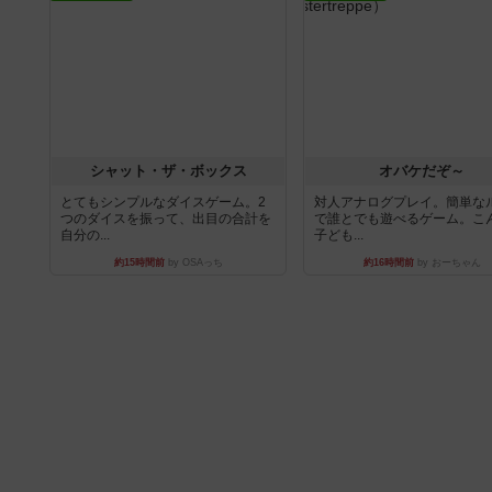
シャット・ザ・ボックス
オバケだぞ～
とてもシンプルなダイスゲーム。2
対人アナログプレイ。簡単な
つのダイスを振って、出目の合計を
で誰とでも遊べるゲーム。こ
自分の...
子ども...
約15時間前
by OSAっち
約16時間前
by おーちゃん