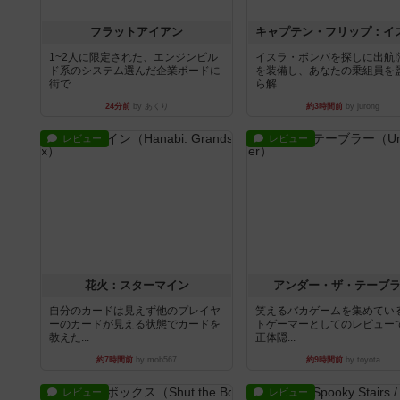
フラットアイアン
1~2人に限定された、エンジンビル
イスラ・ボンバを探しに出航!
ド系のシステム選んだ企業ボードに
を装備し、あなたの乗組員を
街で...
ら解...
24分前
by あくり
約3時間前
by jurong
レビュー
レビュー
花火：スターマイン
アンダー・ザ・テーブ
自分のカードは見えず他のプレイヤ
笑えるバカゲームを集めてい
ーのカードが見える状態でカードを
トゲーマーとしてのレビュー
教えた...
正体隠...
約7時間前
by mob567
約9時間前
by toyota
レビュー
レビュー