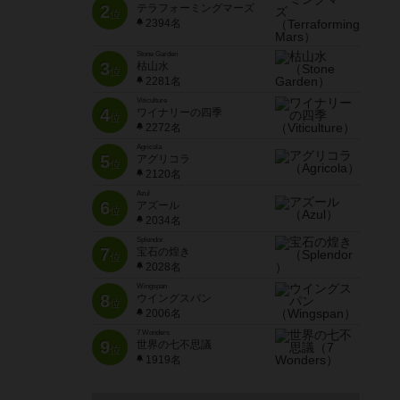
2
テラフォーミングマーズ
位
2394名
Stone Garden
3
枯山水
位
2281名
Viticulture
4
ワイナリーの四季
位
2272名
Agricola
5
アグリコラ
位
2120名
Azul
6
アズール
位
2034名
Splendor
7
宝石の煌き
位
2028名
Wingspan
8
ウイングスパン
位
2006名
7 Wonders
9
世界の七不思議
位
1919名