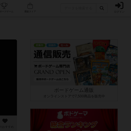
ログイン
カフェ/店舗
人気ボードゲーム
通販ストア
ボードゲーム通販
オンラインストアで7,500商品を販売中
のおすすめ