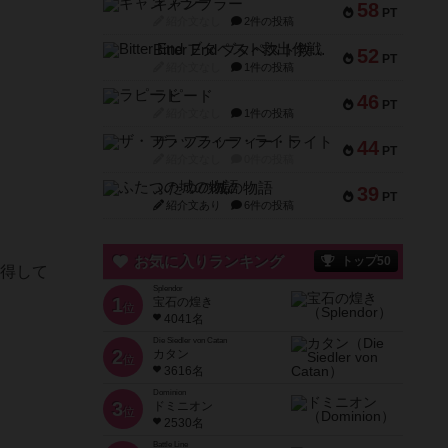
ギャンブラー
58
PT
紹介文なし
2件の投稿
Bitter End ブタペスト救出作戦
52
PT
紹介文なし
1件の投稿
ラピード
46
PT
紹介文なし
1件の投稿
ザ・フラッフィー・ライト
44
PT
紹介文なし
0件の投稿
ふたつの城の物語
39
PT
紹介文あり
6件の投稿
お気に入りランキング
トップ50
分得して
Splendor
1
宝石の煌き
位
4041名
Die Siedler von Catan
2
カタン
位
3616名
Dominion
3
ドミニオン
位
2530名
Battle Line