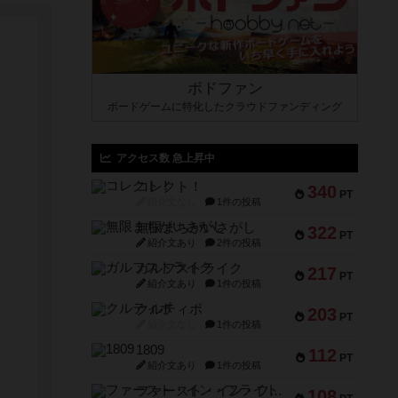
ボドファン
ボードゲームに特化したクラウドファンディング
アクセス数 急上昇中
コレクト！
340
PT
紹介文なし
1件の投稿
無限まちがいさがし
322
PT
紹介文あり
2件の投稿
ガルフストライク
217
PT
紹介文あり
1件の投稿
クルティボ
203
PT
紹介文なし
1件の投稿
1809
112
PT
紹介文あり
1件の投稿
ファースト・イン・フライト
108