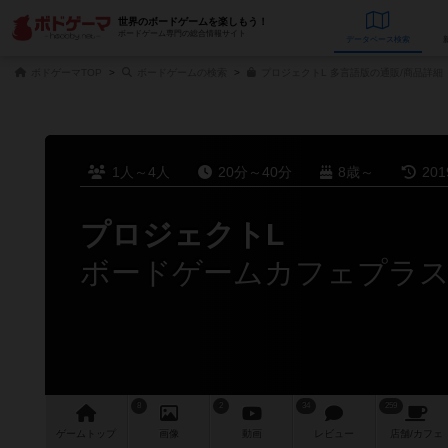
世界のボードゲームを楽しもう！
ボードゲーム専門の総合情報サイト
データベース
検
ボドゲーマTOP
ボードゲームの検索
プロジェクトL 多言語版の通販/商品詳細
1人～4人
20分～40分
8歳～
20
プロジェクトL
ボードゲームカフェプラ
8
2
34
259
ゲーム
トップ
画像
動画
レビュー
店舗/
カフェ