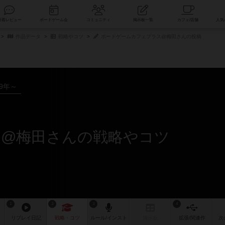
索
新着レビュー
ボードゲーム会
コミュニティ
掲示板一覧
作品データ
戦略やコツ
ボードゲームカフェプラス@梅田さんの投稿
19年～
ス@梅田さんの戦略やコツ
1
3
3
4
リプレイ
日記
戦略
・コツ
ルール
/インスト
掲示板
拡張/関連
作
次