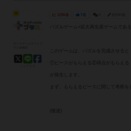
神
1256名
7名
0
約5年前
パズルゲーム×拡大再生産ゲームであ
ボードゲームカフェプ
ラス@梅田
このゲームは、パズルを完成させると
①ピースがもらえる②得点がもらえる
シェアする
が発生します。
まず、もらえるピースに関して考察を
(後述)