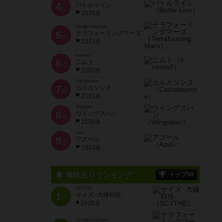
4
バトルライン
位
2378名
Terraforming Mars
5
テラフォーミングマーズ
位
2371名
6 nimmt!
6
ニムト
位
2202名
Carcassonne
7
カルカソンヌ
位
2191名
Wingspan
8
ウイングスパン
位
2150名
Azul
9
アズール
位
1903名
興味ありランキング
トップ50
SCYTHE
1
サイズ -大鎌戦役-
位
2415名
Terraforming Mars