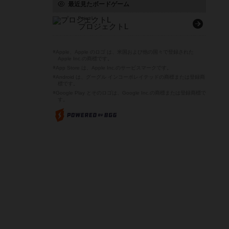
最近見たボードゲーム
Project L
プロジェクトL
※Apple、Apple のロゴ は、米国および他の国々で登録された
Apple Inc.の商標です。
※App Store は、Apple Inc.のサービスマークです。
※Android は、グーグル インコーポレイテッドの商標または登録商
標です。
※Google Play とそのロゴは、Google Inc.の商標または登録商標で
す。