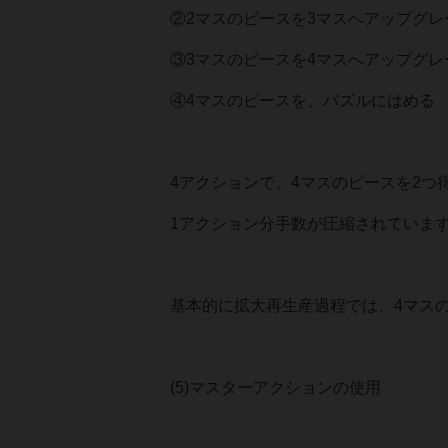
②2マスのピースを3マスへアップグレ
③3マスのピースを4マスへアップグレ
④4マスのピースを、パズルにはめる
4アクションで、4マスのピースを2つ
1アクション分手数が圧縮されていま
基本的に拡大再生産過程では、4マス
(5)マスターアクションの使用