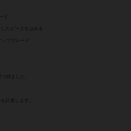
ード
をしたピースをはめる
アップグレード
2つ得ました。
ルを計算します。