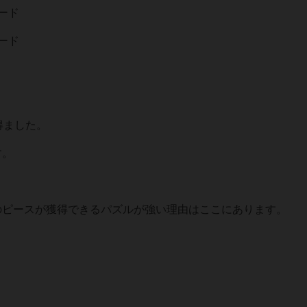
ード
ード
得ました。
す。
のピースが獲得できるパズルが強い理由はここにあります。