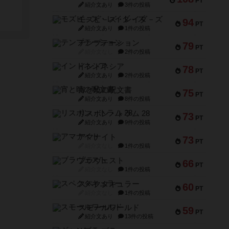
PT
紹介文あり
3件の投稿
モズビ－ズ・レイダ－ズ
94
PT
紹介文あり
1件の投稿
テンプテーション
79
PT
紹介文なし
2件の投稿
インドネシア
78
PT
紹介文あり
2件の投稿
宵と暁の呪文書
75
PT
紹介文あり
8件の投稿
リスボン・トラム 28
73
PT
紹介文あり
9件の投稿
アマナイト
73
PT
紹介文なし
1件の投稿
ブラヴェスト
66
PT
紹介文なし
1件の投稿
スペクタキュラー
60
PT
紹介文なし
1件の投稿
スモールワールド
59
PT
紹介文あり
13件の投稿